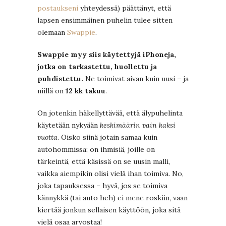
postaukseni
yhteydessä) päättänyt, että
lapsen ensimmäinen puhelin tulee sitten
olemaan
Swappie
.
Swappie myy siis käytettyjä iPhoneja,
jotka on tarkastettu, huollettu ja
puhdistettu.
Ne toimivat aivan kuin uusi – ja
niillä on
12 kk takuu
.
On jotenkin häkellyttävää, että älypuhelinta
käytetään nykyään
keskimäärin vain kaksi
vuotta
. Oisko siinä jotain samaa kuin
autohommissa; on ihmisiä, joille on
tärkeintä, että käsissä on se uusin malli,
vaikka aiempikin olisi vielä ihan toimiva. No,
joka tapauksessa – hyvä, jos se toimiva
kännykkä (tai auto heh) ei mene roskiin, vaan
kiertää jonkun sellaisen käyttöön, joka sitä
vielä osaa arvostaa!