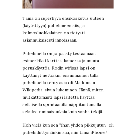
Tämä oli
super
hyvä ensikosketus uuteen
(käytettyyn) puhelimeen siis, ja
kolmosluokkalainen on tietysti
asianmukaisesti innoissaan.
Puhelimella on jo päästy testaamaan
esimerkiksi karttaa, kameraa ja muuta
peruskäyttöä. Kodin wifissä lapsi on
käyttänyt nettiäkin, ensimmäinen tällä
puhelimella tehty asia oli Madonnan
Wikipedia-sivun lukeminen. Jännä, miten
mutkattomasti lapsi laitetta käyttää:
sellaisella spontaanilla näppituntumalla
selailee ominaisuuksia kuin vanha tekijä.
Heh vielä kun sen ”ihan yhden pikkujutun” eli
puhelinliittymänkin saa, niin tämä iPhone7