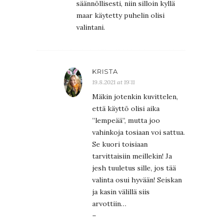
säännöllisesti, niin silloin kyllä
maar käytetty puhelin olisi
valintani.
KRISTA
19.8.2021 at 19:11
Mäkin jotenkin kuvittelen,
että käyttö olisi aika
”lempeää”, mutta joo
vahinkoja tosiaan voi sattua.
Se kuori toisiaan
tarvittaisiin meillekin! Ja
jesh tuuletus sille, jos tää
valinta osui hyvään! Seiskan
ja kasin välillä siis
arvottiin…
–