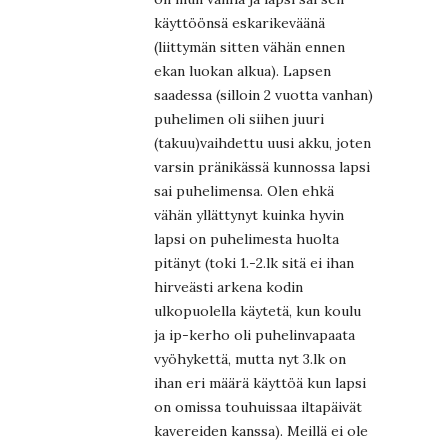
käyttöönsä eskarikeväänä
(liittymän sitten vähän ennen
ekan luokan alkua). Lapsen
saadessa (silloin 2 vuotta vanhan)
puhelimen oli siihen juuri
(takuu)vaihdettu uusi akku, joten
varsin pränikässä kunnossa lapsi
sai puhelimensa. Olen ehkä
vähän yllättynyt kuinka hyvin
lapsi on puhelimesta huolta
pitänyt (toki 1.-2.lk sitä ei ihan
hirveästi arkena kodin
ulkopuolella käytetä, kun koulu
ja ip-kerho oli puhelinvapaata
vyöhykettä, mutta nyt 3.lk on
ihan eri määrä käyttöä kun lapsi
on omissa touhuissaa iltapäivät
kavereiden kanssa). Meillä ei ole