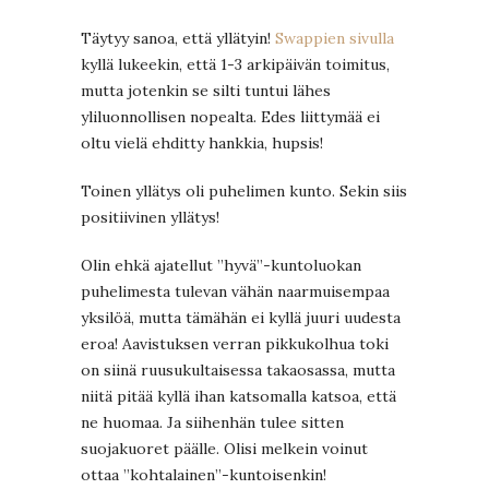
Täytyy sanoa, että yllätyin!
Swappien sivulla
kyllä lukeekin, että 1-3 arkipäivän toimitus,
mutta jotenkin se silti tuntui lähes
yliluonnollisen nopealta. Edes liittymää ei
oltu vielä ehditty hankkia, hupsis!
Toinen yllätys oli puhelimen kunto. Sekin siis
positiivinen yllätys!
Olin ehkä ajatellut ”hyvä”-kuntoluokan
puhelimesta tulevan vähän naarmuisempaa
yksilöä, mutta tämähän ei kyllä juuri uudesta
eroa! Aavistuksen verran pikkukolhua toki
on siinä ruusukultaisessa takaosassa, mutta
niitä pitää kyllä ihan katsomalla katsoa, että
ne huomaa. Ja siihenhän tulee sitten
suojakuoret päälle. Olisi melkein voinut
ottaa ”kohtalainen”-kuntoisenkin!