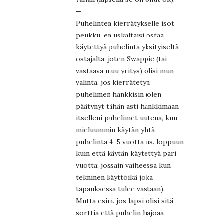
—
Puhelinten kierrätykselle isot
peukku, en uskaltaisi ostaa
käytettyä puhelinta yksityiseltä
ostajalta, joten Swappie (tai
vastaava muu yritys) olisi mun
valinta, jos kierrätetyn
puhelimen hankkisin (olen
päätynyt tähän asti hankkimaan
itselleni puhelimet uutena, kun
mieluummin käytän yhtä
puhelinta 4-5 vuotta ns. loppuun
kuin että käytän käytettyä pari
vuotta; jossain vaiheessa kun
tekninen käyttöikä joka
tapauksessa tulee vastaan).
Mutta esim. jos lapsi olisi sitä
sorttia että puhelin hajoaa