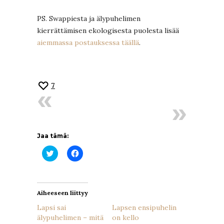
PS. Swappiesta ja älypuhelimen
kierrättämisen ekologisesta puolesta lisää
aiemmassa postauksessa täällä
.
7
Jaa tämä:
Jaa
Jaa
Twitterissä(Avautuu
Facebookissa(Avautuu
uudessa
uudessa
ikkunassa)
ikkunassa)
Aiheeseen liittyy
Lapsi sai
Lapsen ensipuhelin
älypuhelimen – mitä
on kello