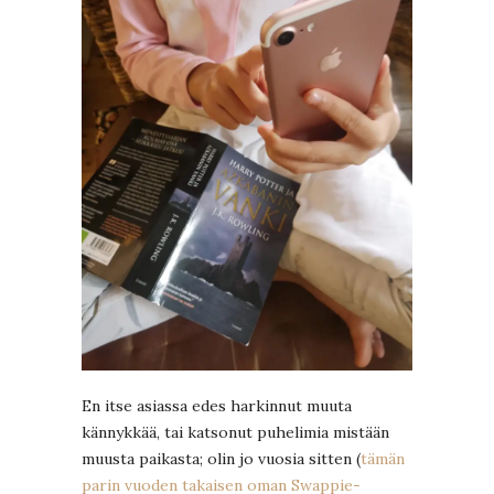
En itse asiassa edes harkinnut muuta
kännykkää, tai katsonut puhelimia mistään
muusta paikasta; olin jo vuosia sitten (
tämän
parin vuoden takaisen oman Swappie-