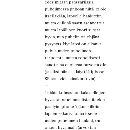
edes mitään panssarilasia
puhelimessa (inhoan niitä, ei ole
itselläkään, lapselle hankittiin
mutta ei ikinä saatu asennettua,
mutta läpällinen kuori suojaa
hyvin, niin puhelin on ehjänä
pysynyt). Nyt lapsi on alkanut
puhua uuden puhelimen
tarpeesta, mutta rehellisesti
sanottuna ei oikeaa tarvetta ole
(ja siksi hän saa käyttää iphose
SE:tään vielä ainakin tovin).
—
Teidän kolmasluokkalaiselle jeet
hyvästä puhelinmallista, itsekin
päädyin iphone 7 (kun silloin
lapsen eskarivuonna itselle
uuden puhelimen hankin), on
oikein hyvä malli (arvostan