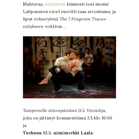
Mahtavaa,
sirkustelu
kiinnosti tosi monia!
Lahjomaton excel suoritti taas arvontansa, ja
liput
sirkusryhmä The 7 Fingersin Traces-
esitykseen
voittivat…
Tampereelle äitienpäivänä 11.5. Vierailija
,
joka on jättänyt kommenttinsa 3.5.klo 16:06
ja
Turkuun 12.5. nimimerkki Laala