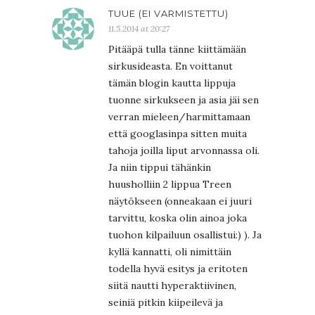
TUUE (EI VARMISTETTU)
11.5.2014 at 20:27
Pitääpä tulla tänne kiittämään
sirkusideasta. En voittanut
tämän blogin kautta lippuja
tuonne sirkukseen ja asia jäi sen
verran mieleen/harmittamaan
että googlasinpa sitten muita
tahoja joilla liput arvonnassa oli.
Ja niin tippui tähänkin
huusholliin 2 lippua Treen
näytökseen (onneakaan ei juuri
tarvittu, koska olin ainoa joka
tuohon kilpailuun osallistui:) ). Ja
kyllä kannatti, oli nimittäin
todella hyvä esitys ja eritoten
siitä nautti hyperaktiivinen,
seiniä pitkin kiipeilevä ja