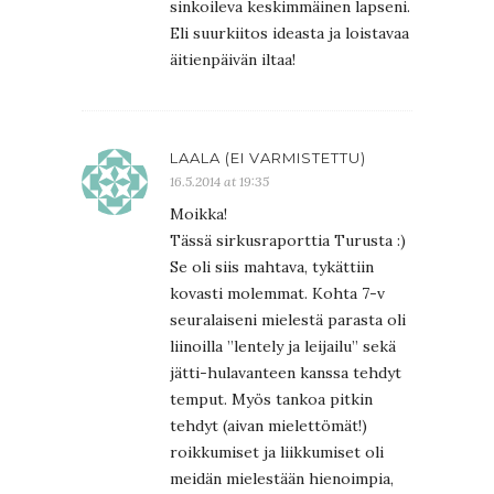
sinkoileva keskimmäinen lapseni.
Eli suurkiitos ideasta ja loistavaa
äitienpäivän iltaa!
LAALA (EI VARMISTETTU)
16.5.2014 at 19:35
Moikka!
Tässä sirkusraporttia Turusta :)
Se oli siis mahtava, tykättiin
kovasti molemmat. Kohta 7-v
seuralaiseni mielestä parasta oli
liinoilla ”lentely ja leijailu” sekä
jätti-hulavanteen kanssa tehdyt
temput. Myös tankoa pitkin
tehdyt (aivan mielettömät!)
roikkumiset ja liikkumiset oli
meidän mielestään hienoimpia,