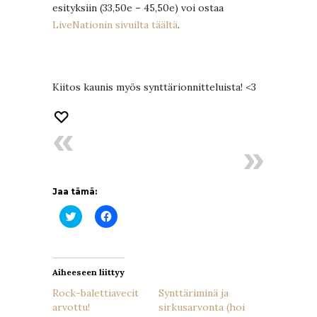
esityksiin (33,50e – 45,50e) voi ostaa
LiveNationin sivuilta täältä
.
Kiitos kaunis myös synttärionnitteluista! <3
Jaa tämä:
Jaa
Jaa
Twitterissä(Avautuu
Facebookissa(Avautuu
uudessa
uudessa
ikkunassa)
ikkunassa)
Aiheeseen liittyy
Rock-balettiavecit
Synttäriminä ja
arvottu!
sirkusarvonta (hoi