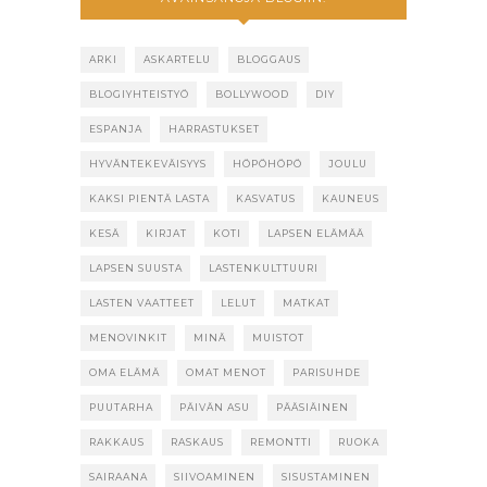
ARKI
ASKARTELU
BLOGGAUS
BLOGIYHTEISTYÖ
BOLLYWOOD
DIY
ESPANJA
HARRASTUKSET
HYVÄNTEKEVÄISYYS
HÖPÖHÖPÖ
JOULU
KAKSI PIENTÄ LASTA
KASVATUS
KAUNEUS
KESÄ
KIRJAT
KOTI
LAPSEN ELÄMÄÄ
LAPSEN SUUSTA
LASTENKULTTUURI
LASTEN VAATTEET
LELUT
MATKAT
MENOVINKIT
MINÄ
MUISTOT
OMA ELÄMÄ
OMAT MENOT
PARISUHDE
PUUTARHA
PÄIVÄN ASU
PÄÄSIÄINEN
RAKKAUS
RASKAUS
REMONTTI
RUOKA
SAIRAANA
SIIVOAMINEN
SISUSTAMINEN