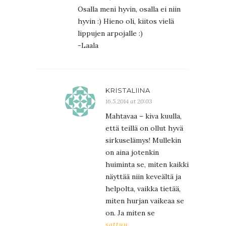
Osalla meni hyvin, osalla ei niin
hyvin :) Hieno oli, kiitos vielä
lippujen arpojalle :)
-Laala
KRISTALIINA
16.5.2014 at 20:03
Mahtavaa – kiva kuulla,
että teillä on ollut hyvä
sirkuselämys! Mullekin
on aina jotenkin
huiminta se, miten kaikki
näyttää niin keveältä ja
helpolta, vaikka tietää,
miten hurjan vaikeaa se
on. Ja miten se
sattuu