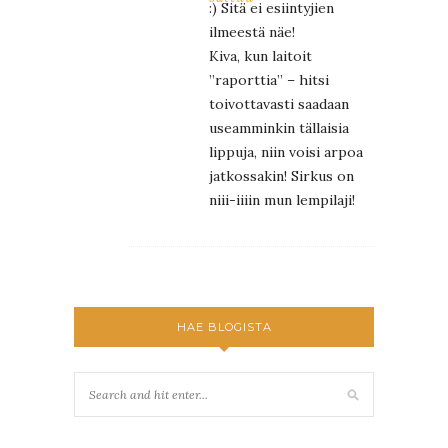
:) Sitä ei esiintyjien
ilmeestä näe!
Kiva, kun laitoit
”raporttia” – hitsi
toivottavasti saadaan
useamminkin tällaisia
lippuja, niin voisi arpoa
jatkossakin! Sirkus on
niii-iiiin mun lempilaji!
HAE BLOGISTA