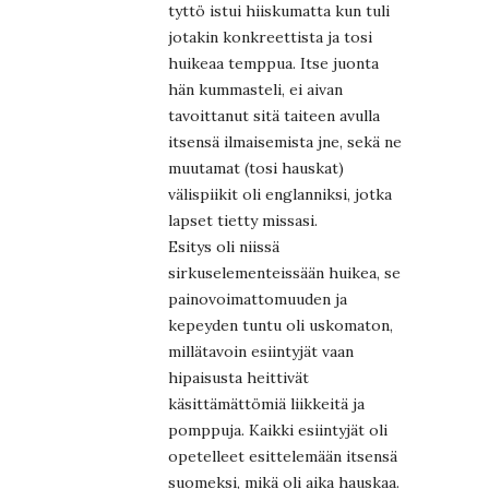
tyttö istui hiiskumatta kun tuli
jotakin konkreettista ja tosi
huikeaa temppua. Itse juonta
hän kummasteli, ei aivan
tavoittanut sitä taiteen avulla
itsensä ilmaisemista jne, sekä ne
muutamat (tosi hauskat)
välispiikit oli englanniksi, jotka
lapset tietty missasi.
Esitys oli niissä
sirkuselementeissään huikea, se
painovoimattomuuden ja
kepeyden tuntu oli uskomaton,
millätavoin esiintyjät vaan
hipaisusta heittivät
käsittämättömiä liikkeitä ja
pomppuja. Kaikki esiintyjät oli
opetelleet esittelemään itsensä
suomeksi, mikä oli aika hauskaa.