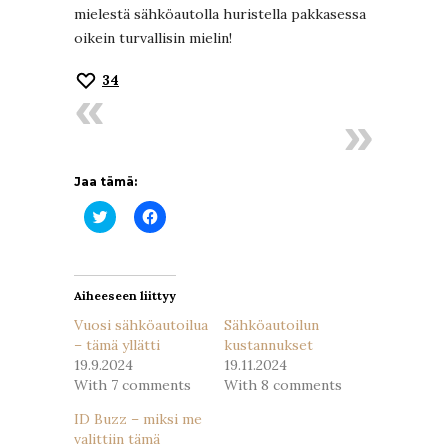
mielestä sähköautolla huristella pakkasessa
oikein turvallisin mielin!
34
Jaa tämä:
Jaa
Jaa
Twitterissä(Avautuu
Facebookissa(Avautuu
uudessa
uudessa
ikkunassa)
ikkunassa)
Aiheeseen liittyy
Vuosi sähköautoilua
Sähköautoilun
– tämä yllätti
kustannukset
19.9.2024
19.11.2024
With 7 comments
With 8 comments
ID Buzz – miksi me
valittiin tämä