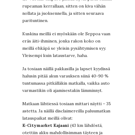
rupeaman kerrallaan, sitten on kiva vähän
nollata ja juoksennella, ja sitten seuraava
parituntinen.
Kuskina meillä ei myöskään ole Seppoa vaan
eräs äiti-ihminen, jonka rakon koko on
meillä ehkäpä se yleisin pysähtymisen syy.
Yleisempi kuin lataustarve, haha.
Ja tosiaan näillä pakkasilla ja lapset kyydissä
halusin pitää akun varauksen siinä 40-90 %
tuntumassa pitkälläkin matkalla, vaikka auto
varmastikin oli ajamisestakin lämminnyt.
Matkaan lähtiessä tosiaan mittari näytti – 35
astetta. Ja näillä disclaimereilla paluumatkan
latauspaikat meillä olivat:
K-Citymarket Kajaani
(43 km lähdöstä,
otettiin akku mahdollisimman täyteen ja