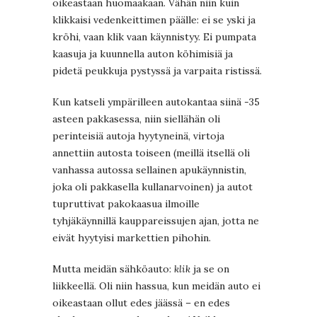
oikeastaan huomaakaan. Vähän niin kuin
klikkaisi vedenkeittimen päälle: ei se yski ja
kröhi, vaan klik vaan käynnistyy. Ei pumpata
kaasuja ja kuunnella auton köhimisiä ja
pidetä peukkuja pystyssä ja varpaita ristissä.
Kun katseli ympärilleen autokantaa siinä -35
asteen pakkasessa, niin siellähän oli
perinteisiä autoja hyytyneinä, virtoja
annettiin autosta toiseen (meillä itsellä oli
vanhassa autossa sellainen apukäynnistin,
joka oli pakkasella kullanarvoinen) ja autot
tupruttivat pakokaasua ilmoille
tyhjäkäynnillä kauppareissujen ajan, jotta ne
eivät hyytyisi markettien pihohin.
Mutta meidän sähköauto:
klik
ja se on
liikkeellä. Oli niin hassua, kun meidän auto ei
oikeastaan ollut edes jäässä – en edes