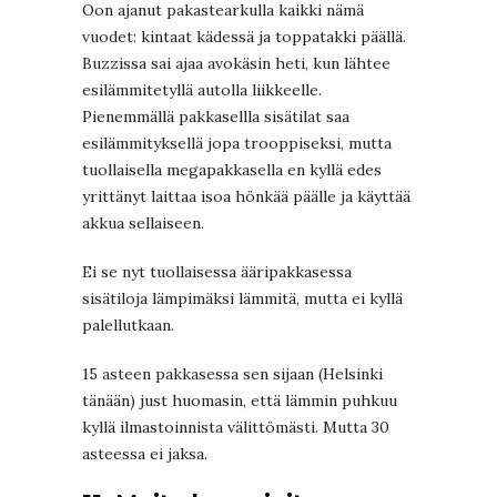
Oon ajanut pakastearkulla kaikki nämä
vuodet: kintaat kädessä ja toppatakki päällä.
Buzzissa sai ajaa avokäsin heti, kun lähtee
esilämmitetyllä autolla liikkeelle.
Pienemmällä pakkasellla sisätilat saa
esilämmityksellä jopa trooppiseksi, mutta
tuollaisella megapakkasella en kyllä edes
yrittänyt laittaa isoa hönkää päälle ja käyttää
akkua sellaiseen.
Ei se nyt tuollaisessa ääripakkasessa
sisätiloja lämpimäksi lämmitä, mutta ei kyllä
palellutkaan.
15 asteen pakkasessa sen sijaan (Helsinki
tänään) just huomasin, että lämmin puhkuu
kyllä ilmastoinnista välittömästi. Mutta 30
asteessa ei jaksa.