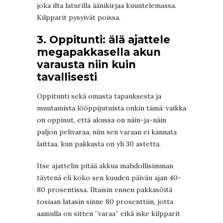
joka ilta laturilla äänikirjaa kuuntelemassa.
Kilpparit pysyivät poissa.
3. Oppitunti: älä ajattele
megapakkasella akun
varausta niin kuin
tavallisesti
Oppitunti sekä omasta tapauksesta ja
muutamista lööppijutuista onkin tämä: vaikka
on oppinut, että akussa on näin-ja-näin
paljon pelivaraa, niin sen varaan ei kannata
laittaa, kun pakkasta on yli 30 astetta.
Itse ajattelin pitää akkua mahdollisimman
täytenä eli koko sen kuuden päivän ajan 40-
80 prosentissa. Iltaisin ennen pakkasöitä
tosiaan latasin sinne 80 prosenttiin, jotta
aamulla on sitten ”varaa” eikä iske kilpparit