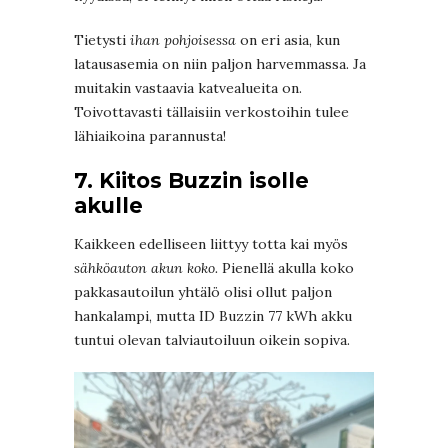
Tietysti
ihan pohjoisessa
on eri asia, kun
latausasemia on niin paljon harvemmassa. Ja
muitakin vastaavia katvealueita on.
Toivottavasti tällaisiin verkostoihin tulee
lähiaikoina parannusta!
7. Kiitos Buzzin isolle
akulle
Kaikkeen edelliseen liittyy totta kai myös
sähköauton akun koko.
Pienellä akulla koko
pakkasautoilun yhtälö olisi ollut paljon
hankalampi, mutta ID Buzzin 77 kWh akku
tuntui olevan talviautoiluun oikein sopiva.