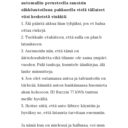
automallin perusteella sanoisin
sähköautoiluun pakkasella vielä tällaiset
viisi keskeistä vinkkiä:
1. Älä päästä akkua liian tyhjäksi, jos et halua
ottaa riskejä.
2. Tsekkaile etukäteen, että sulla on plan b
lataukseen.
3. Asennoidu niin, että tämä on
ääriolosuhdetta eikä tilanne ole sama ympäri
vuoden. Pidä taukoja, kuuntele äänikirjaa, älä
laske minuutteja.
4. Jos olet ostamassa autoa ja talviautoilu on
tärkeää, kiinnitä auton hankinnassa huomiota
akun kokooon. ID Buzzin 77 kWh tuntuu
meille hyvältä.
5. Iloitse siitä, että auto lähtee käyntiin ja
hyväksy se, että latausta tarvitaan enemmän.
Ja nämä kun on mielessä ja hallussa, voi mun