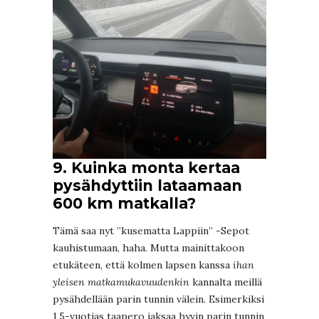
9. Kuinka monta kertaa
pysähdyttiin lataamaan
600 km matkalla?
Tämä saa nyt ”kusematta Lappiin” -Sepot
kauhistumaan, haha. Mutta mainittakoon
etukäteen, että kolmen lapsen kanssa
ihan
yleisen matkamukavuudenkin
kannalta meillä
pysähdellään parin tunnin välein. Esimerkiksi
1,5-vuotias taapero jaksaa hyvin parin tunnin