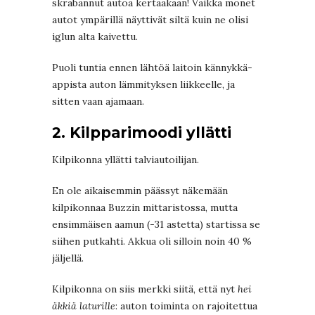
skrabannut autoa kertaakaan! Vaikka monet
autot ympärillä näyttivät siltä kuin ne olisi
iglun alta kaivettu.
Puoli tuntia ennen lähtöä laitoin kännykkä-
appista auton lämmityksen liikkeelle, ja
sitten vaan ajamaan.
2. Kilpparimoodi yllätti
Kilpikonna yllätti talviautoilijan.
En ole aikaisemmin päässyt näkemään
kilpikonnaa Buzzin mittaristossa, mutta
ensimmäisen aamun (-31 astetta) startissa se
siihen putkahti. Akkua oli silloin noin 40 %
jäljellä.
Kilpikonna on siis merkki siitä, että nyt
hei
äkkiä laturille
: auton toiminta on rajoitettua