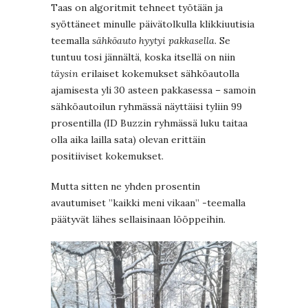
Taas on algoritmit tehneet työtään ja
syöttäneet minulle päivätolkulla klikkiuutisia
teemalla
sähköauto hyytyi pakkasella
. Se
tuntuu tosi jännältä, koska itsellä on niin
täysin
erilaiset kokemukset sähköautolla
ajamisesta yli 30 asteen pakkasessa – samoin
sähköautoilun ryhmässä näyttäisi tyliin 99
prosentilla (ID Buzzin ryhmässä luku taitaa
olla aika lailla sata) olevan erittäin
positiiviset kokemukset.
Mutta sitten ne yhden prosentin
avautumiset ”kaikki meni vikaan” -teemalla
päätyvät lähes sellaisinaan lööppeihin.