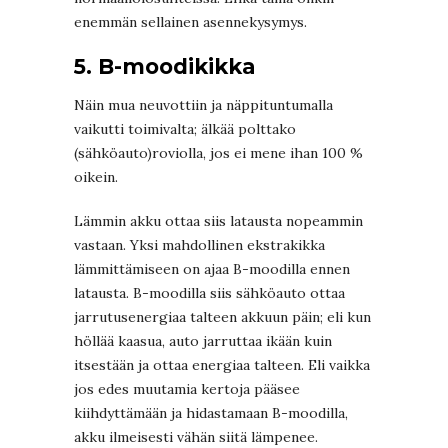
enemmän sellainen asennekysymys.
5. B-moodikikka
Näin mua neuvottiin ja näppituntumalla
vaikutti toimivalta; älkää polttako
(sähköauto)roviolla, jos ei mene ihan 100 %
oikein.
Lämmin akku ottaa siis latausta nopeammin
vastaan. Yksi mahdollinen ekstrakikka
lämmittämiseen on ajaa B-moodilla ennen
latausta. B-moodilla siis sähköauto ottaa
jarrutusenergiaa talteen akkuun päin; eli kun
höllää kaasua, auto jarruttaa ikään kuin
itsestään ja ottaa energiaa talteen. Eli vaikka
jos edes muutamia kertoja pääsee
kiihdyttämään ja hidastamaan B-moodilla,
akku ilmeisesti vähän siitä lämpenee.