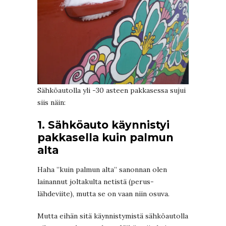
Sähköautolla yli -30 asteen pakkasessa sujui
siis näin:
1. Sähköauto käynnistyi
pakkasella kuin palmun
alta
Haha ”kuin palmun alta” sanonnan olen
lainannut joltakulta netistä (perus-
lähdeviite), mutta se on vaan niin osuva.
Mutta eihän sitä käynnistymistä sähköautolla