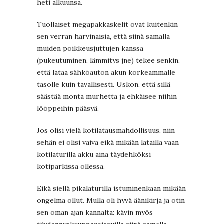
heti alkuunsa.
Tuollaiset megapakkaskelit ovat kuitenkin
sen verran harvinaisia, että siinä samalla
muiden poikkeusjuttujen kanssa
(pukeutuminen, lämmitys jne) tekee senkin,
että lataa sähköauton akun korkeammalle
tasolle kuin tavallisesti. Uskon, että sillä
säästää monta murhetta ja ehkäisee niihin
lööppeihin pääsyä.
Jos olisi vielä kotilatausmahdollisuus, niin
sehän ei olisi vaiva eikä mikään latailla vaan
kotilaturilla akku aina täydehköksi
kotiparkissa ollessa.
Eikä siellä pikalaturilla istuminenkaan mikään
ongelma ollut. Mulla oli hyvä äänikirja ja otin
sen oman ajan kannalta: kävin myös