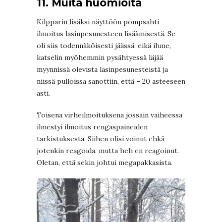
11. Muita huomioita
Kilpparin lisäksi näyttöön pompsahti
ilmoitus lasinpesunesteen lisäämisestä. Se
oli siis todennäköisesti jäässä; eikä ihme,
katselin myöhemmin pysähtyessä läjää
myynnissä olevista lasinpesunesteistä ja
niissä pulloissa sanottiin, että – 20 asteeseen
asti.
Toisena virheilmoituksena jossain vaiheessa
ilmestyi ilmoitus rengaspaineiden
tarkistuksesta. Siihen olisi voinut ehkä
jotenkin reagoida, mutta heh en reagoinut.
Oletan, että sekin johtui megapakkasista.