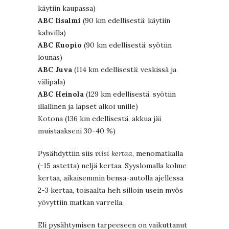
käytiin kaupassa)
ABC Iisalmi
(90 km edellisestä: käytiin
kahvilla)
ABC Kuopio
(90 km edellisestä: syötiin
lounas)
ABC Juva
(114 km edellisestä: veskissä ja
välipala)
ABC Heinola
(129 km edellisestä, syötiin
illallinen ja lapset alkoi unille)
Kotona (136 km edellisestä, akkua jäi
muistaakseni 30-40 %)
Pysähdyttiin siis
viisi kertaa
, menomatkalla
(-15 astetta) neljä kertaa. Syyslomalla kolme
kertaa, aikaisemmin bensa-autolla ajellessa
2-3 kertaa, toisaalta heh silloin usein myös
yövyttiin matkan varrella.
Eli pysähtymisen tarpeeseen on vaikuttanut