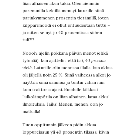
liian alhaisen akun takia. Olen aiemmin
paremmilla keleillä mennyt laturille siinä
parinkymmenen prosentin tietämillä, joten
kilpparimoodi ei ollut entuudestaan tuttu –
ja miten se nyt jo 40 prosentissa siihen
tuli?!?
Noooh, ajelin pokkana päivän menot (ehkä
tyhmää), kun ajattelin, että
hei, 40 prossaa
vielä
. Laturille olin menossa illalla, kun akkua
oli jäljellä noin 25 %. Siinä vaiheessa alkoi jo
näyttöä siinä sammua ja tuntui vähän niin
kuin traktoria ajaisi. Ruudulle kilkkasi
”ulkolämpötila on liian alhainen, lataa akku” -
ilmoituksia. Jaiks! Menen, menen, oon jo
matkalla!
Tuon oppitunnin jälkeen pidin akkua
loppureissun yli 40 prosentin tilassa: kävin