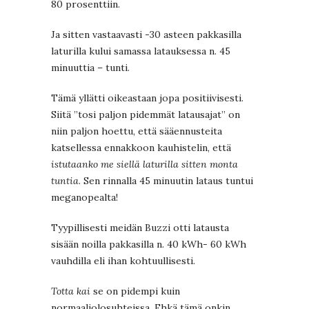
80 prosenttiin.
Ja sitten vastaavasti -30 asteen pakkasilla
laturilla kului samassa latauksessa n. 45
minuuttia – tunti.
Tämä yllätti oikeastaan jopa positiivisesti.
Siitä ”tosi paljon pidemmät latausajat” on
niin paljon hoettu, että sääennusteita
katsellessa ennakkoon kauhistelin, että
istutaanko me siellä laturilla sitten monta
tuntia
. Sen rinnalla 45 minuutin lataus tuntui
meganopealta!
Tyypillisesti meidän Buzzi otti latausta
sisään noilla pakkasilla n. 40 kWh- 60 kWh
vauhdilla eli ihan kohtuullisesti.
Totta kai
se on pidempi kuin
normaaliolosuhteissa. Ehkä tämä onkin