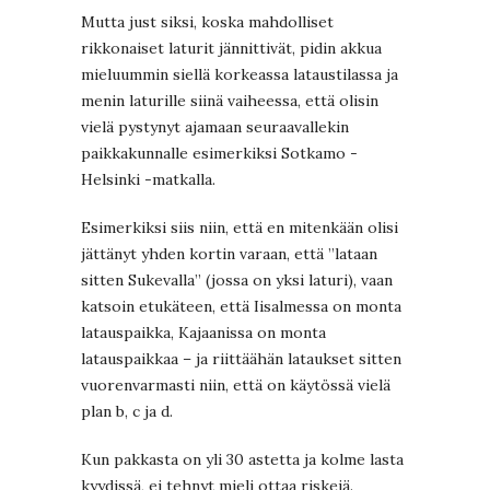
Mutta just siksi, koska mahdolliset
rikkonaiset laturit jännittivät, pidin akkua
mieluummin siellä korkeassa lataustilassa ja
menin laturille siinä vaiheessa, että olisin
vielä pystynyt ajamaan seuraavallekin
paikkakunnalle esimerkiksi Sotkamo -
Helsinki -matkalla.
Esimerkiksi siis niin, että en mitenkään olisi
jättänyt yhden kortin varaan, että ”lataan
sitten Sukevalla” (jossa on yksi laturi), vaan
katsoin etukäteen, että Iisalmessa on monta
latauspaikka, Kajaanissa on monta
latauspaikkaa – ja riittäähän lataukset sitten
vuorenvarmasti niin, että on käytössä vielä
plan b, c ja d.
Kun pakkasta on yli 30 astetta ja kolme lasta
kyydissä, ei tehnyt mieli ottaa riskejä.