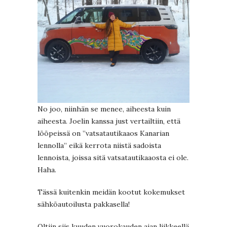
No joo, niinhän se menee, aiheesta kuin
aiheesta. Joelin kanssa just vertailtiin, että
lööpeissä on ”vatsatautikaaos Kanarian
lennolla” eikä kerrota niistä sadoista
lennoista, joissa sitä vatsatautikaaosta ei ole.
Haha.
Tässä kuitenkin meidän kootut kokemukset
sähköautoilusta pakkasella!
Oltiin siis kuuden vuorokauden ajan liikkeellä