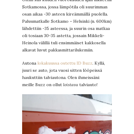
Sotkamossa, jossa lämpötila oli suurimman
osan aikaa -30 asteen kireämmällä puolella.
Paluumatkalle Sotkamo – Helsinki (n. 600km)
lähdettiin -35 asteessa, ja suurin osa matkaa
oli tosiaan 30-35 astetta, jossain Mikkeli-
Heinola välillä tuli ensimmäiset kakkosella
alkavat luvut pakkasmittarilukemiin.
Autona
lokakuussa ostettu ID Buzz
. Kyllä,
juuri se auto, jota vuosi sitten lööpeissä
haukuttiin talviautona. Olen ihmeissäni:
meille Buzz on ollut
loistava
talviauto!