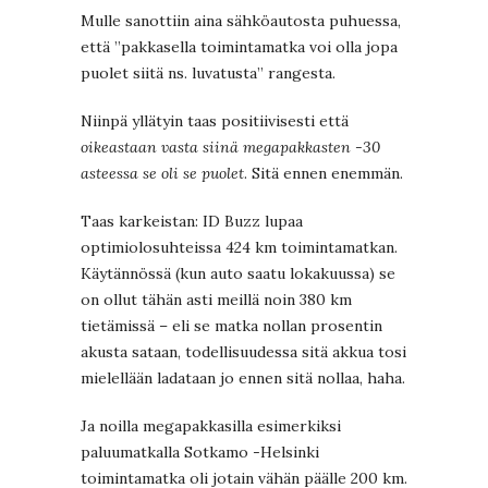
Mulle sanottiin aina sähköautosta puhuessa,
että ”pakkasella toimintamatka voi olla jopa
puolet siitä ns. luvatusta” rangesta.
Niinpä yllätyin taas positiivisesti että
oikeastaan vasta siinä megapakkasten -30
asteessa se oli se puolet
. Sitä ennen enemmän.
Taas karkeistan: ID Buzz lupaa
optimiolosuhteissa 424 km toimintamatkan.
Käytännössä (kun auto saatu lokakuussa) se
on ollut tähän asti meillä noin 380 km
tietämissä – eli se matka nollan prosentin
akusta sataan, todellisuudessa sitä akkua tosi
mielellään ladataan jo ennen sitä nollaa, haha.
Ja noilla megapakkasilla esimerkiksi
paluumatkalla Sotkamo -Helsinki
toimintamatka oli jotain vähän päälle 200 km.