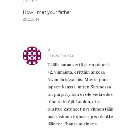
7.8.2019
How I met your father
26.2.2014
S
19.11.2017 at 23:01
Täällä sataa vettä ja on pimeää,
+2, viimaista, erittäin ankeaa.
Aivan järkkyä siis. Mietin juuri
lapsen kanssa, miten Suomessa
on pärjätty kun ei ole vielä edes
ollut sähköjä. Luulen, että
olisitte katuneet nyt viimeistään
marraskuun lopussa, jos olisitte
jääneet. Ihanaa aurinkoa!