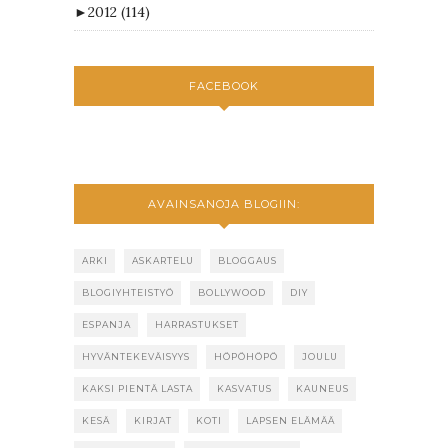
►
2012
(114)
FACEBOOK
AVAINSANOJA BLOGIIN:
ARKI
ASKARTELU
BLOGGAUS
BLOGIYHTEISTYÖ
BOLLYWOOD
DIY
ESPANJA
HARRASTUKSET
HYVÄNTEKEVÄISYYS
HÖPÖHÖPÖ
JOULU
KAKSI PIENTÄ LASTA
KASVATUS
KAUNEUS
KESÄ
KIRJAT
KOTI
LAPSEN ELÄMÄÄ