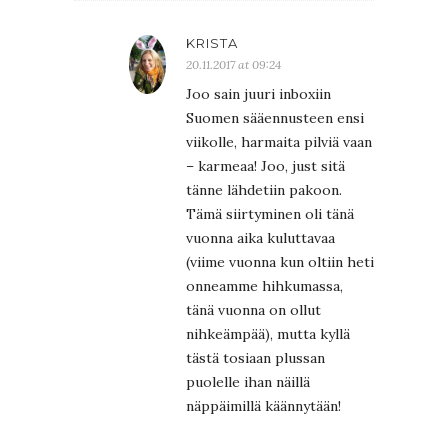
KRISTA
20.11.2017 at 09:24
Joo sain juuri inboxiin
Suomen sääennusteen ensi
viikolle, harmaita pilviä vaan
– karmeaa! Joo, just sitä
tänne lähdetiin pakoon.
Tämä siirtyminen oli tänä
vuonna aika kuluttavaa
(viime vuonna kun oltiin heti
onneamme hihkumassa,
tänä vuonna on ollut
nihkeämpää), mutta kyllä
tästä tosiaan plussan
puolelle ihan näillä
näppäimillä käännytään!