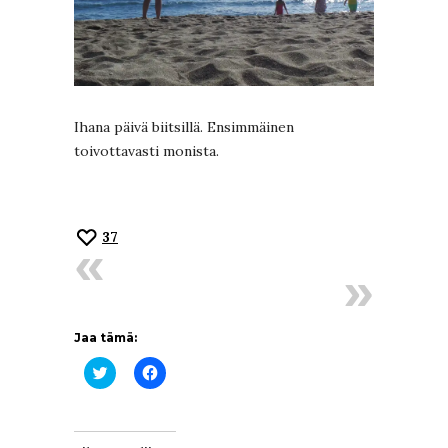
Ihana päivä biitsillä. Ensimmäinen
toivottavasti monista.
37
Jaa tämä:
Jaa
Jaa
Twitterissä(Avautuu
Facebookissa(Avautuu
uudessa
uudessa
ikkunassa)
ikkunassa)