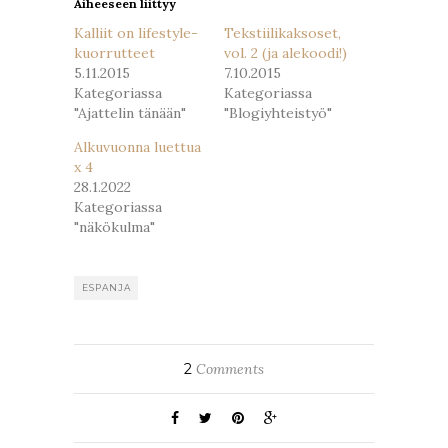
Aiheeseen liittyy
Kalliit on lifestyle-
Tekstiilikaksoset,
kuorrutteet
vol. 2 (ja alekoodi!)
5.11.2015
7.10.2015
Kategoriassa
Kategoriassa
"Ajattelin tänään"
"Blogiyhteistyö"
Alkuvuonna luettua
x 4
28.1.2022
Kategoriassa
"näkökulma"
ESPANJA
2
Comments