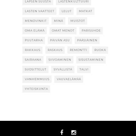
LAPSEN SUUSTA
LASTENKULTTUURI
LASTEN VAATTEET
LELUT
MATKAT
MENOVINKIT
MINÄ
MUISTOT
OMA ELÄMÄ
OMAT MENOT
PARISUHDE
PUUTARHA
PÄIVÄN ASU
PÄÄSIÄINEN
RAKKAUS
RASKAUS
REMONTTI
RUOKA
SAIRAANA
SIIVOAMINEN
SISUSTAMINEN
SUOSITTELUT
SYVÄLLISTÄ
TALVI
VANHEMMUUS
VAUVAELÄMÄÄ
YHTEISKUNTA