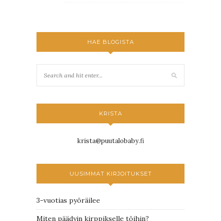
HAE BLOGISTA
KRISTA
krista@puutalobaby.fi
UUSIMMAT KIRJOITUKSET
3-vuotias pyöräilee
Miten päädyin kirppikselle töihin?