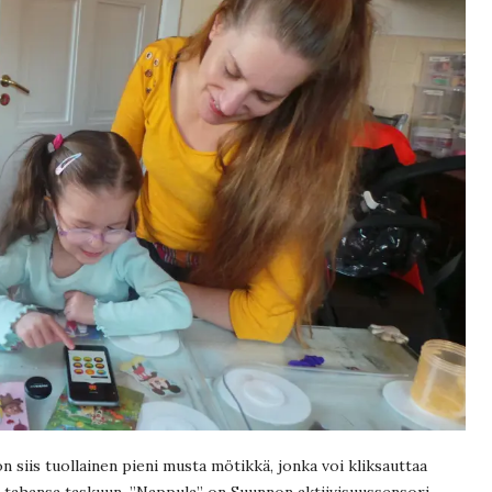
 siis tuollainen pieni musta mötikkä, jonka voi kliksauttaa
n tahansa taskuun. ”Nappula” on Suunnon aktiivisuussensori,