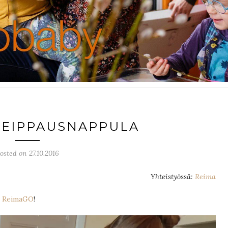
REIPPAUSNAPPULA
osted on 27.10.2016
Yhteistyössä:
Reima
–
ReimaGO
!