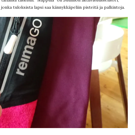
 jonka tuloksista lapsi saa kännykkäpeliin pisteitä ja palkintoja.