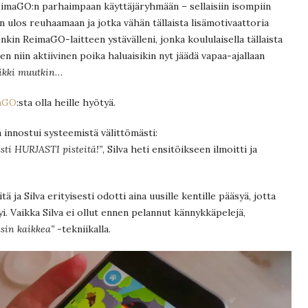
ReimaGO:n parhaimpaan käyttäjäryhmään – sellaisiin isompiin
n ulos reuhaamaan ja jotka vähän tällaista lisämotivaattoria
enkin ReimaGO-laitteen ystävälleni, jonka koululaisella tällaista
en niin aktiivinen poika haluaisikin nyt jäädä vapaa-ajallaan
ikki muutkin
…
aGO
:sta olla heille hyötyä.
 innostui systeemistä välittömästi:
sti HURJASTI pisteitä!”
, Silva heti ensitöikseen ilmoitti ja
ä ja Silva erityisesti odotti aina uusille kentille pääsyä, jotta
yi. Vaikka Silva ei ollut ennen pelannut kännykkäpelejä,
sin kaikkea”
-tekniikalla.