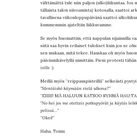
välttämättä tule niin paljon (ulko)liikuntaa. Jos 
tällaista talon siivoamista) kotosalla, saattoi ar
tavallisena viikonloppupäivänä saattoi ulkoliiku
kummemmin ajateltiin liikkuvamme.
Se myös huomattiin, että nappulan sijainnilla va
siitä saa hyvin erilaiset tulokset kuin jos se oli
sen mukaan, mitä tekee. Hauskaa oli myös huoma
päiväunikävelyllä nimittäin. Pieni protesti tähän
isille
:)
Meillä myös ”reippauspisteillä” selkeästi pystyi 
”Mentäiskö käymään vielä ulkona?”
”EIIIII! MÄ HALUUN KATSOO RYHMÄ HAU:TA!!
”No hei jos me otettais potkupyörät ja käytäs lei
pelissä…”
”Okei!”
Haha. Toimi.