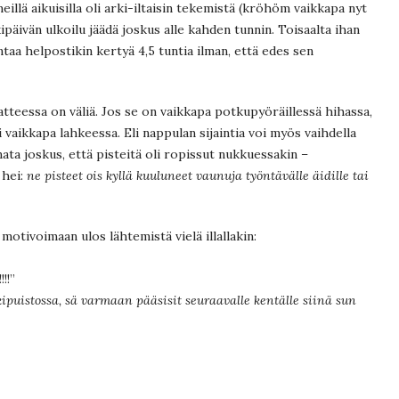
meillä aikuisilla oli arki-iltaisin tekemistä (kröhöm vaikkapa nyt
kipäivän ulkoilu jäädä joskus alle kahden tunnin. Toisaalta ihan
ntaa helpostikin kertyä 4,5 tuntia ilman, että edes sen
atteessa on väliä. Jos se on vaikkapa potkupyöräillessä hihassa,
si vaikkapa lahkeessa. Eli nappulan sijaintia voi myös vaihdella
ta joskus, että pisteitä oli ropissut nukkuessakin –
 hei:
ne pisteet ois kyllä kuuluneet vaunuja työntävälle äidille tai
motivoimaan ulos lähtemistä vielä illallakin:
!!”
kkipuistossa, sä varmaan pääsisit seuraavalle kentälle siinä sun