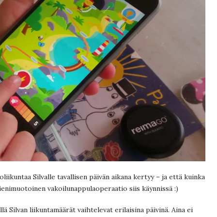
liikuntaa Silvalle tavallisen päivän aikana kertyy – ja että kuinka
 pienimuotoinen vakoilunappulaoperaatio siis käynnissä :)
llä Silvan liikuntamäärät vaihtelevat erilaisina päivinä. Aina ei