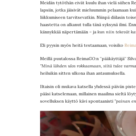
Meidän tytöthän eivät kuulu ihan vielä siihen 
lapsiin, jotka jäisivät mieluummin pelaamaan kui
liikkumiseen tarvitsevatkin. Niinpä diilasin tois
haastetta on alkanut tulla tänä syksynä ilmi. Enn
kännykkää näpertämään – ja
kun niin tekevät ka
Eli pyysin myös heitä testaamaan, voisiko
Reim
Meillä puutalossa ReimaGO:n ”pääkäyttäjä” Silva
”Minä lähden ulos rokkaamaan, siitä tulee varma
heiluikin sitten ulkona ihan antaumuksella.
Iltaisin oli mukava katsella yhdessä päivän pisteit
pääsi katselemaan, millainen maailma sieltä löyt
sovelluksen käyttö kävi spontaanisti
”painan en