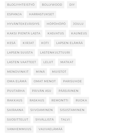
BLOGIYHTEISTYÖ
BOLLYWOOD
DIY
ESPANJA
HARRASTUKSET
HYVÄNTEKEVÄISYYS
HÖPÖHÖPÖ
JOULU
KAKSI PIENTÄ LASTA
KASVATUS
KAUNEUS
KESÄ
KIRJAT
KOTI
LAPSEN ELÄMÄÄ
LAPSEN SUUSTA
LASTENKULTTUURI
LASTEN VAATTEET
LELUT
MATKAT
MENOVINKIT
MINÄ
MUISTOT
OMA ELÄMÄ
OMAT MENOT
PARISUHDE
PUUTARHA
PÄIVÄN ASU
PÄÄSIÄINEN
RAKKAUS
RASKAUS
REMONTTI
RUOKA
SAIRAANA
SIIVOAMINEN
SISUSTAMINEN
SUOSITTELUT
SYVÄLLISTÄ
TALVI
VANHEMMUUS
VAUVAELÄMÄÄ