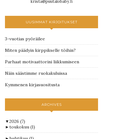
krista@puutalobaby.fi
UUSIMMAT KIRJOITUKSET
3-vuotias pyöräilee
Miten päädyin kirppikselle töihin?
Parhaat motivaattorini liikkumiseen
Näin säästimme ruokakuluissa
Kymmenen kirjasuositusta
ARCHIVES
▼
2026
(7)
►
toukokuu
(1)
►
huhtikuu
(1)