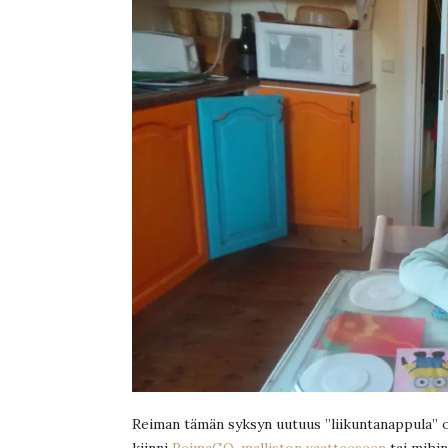
Reiman tämän syksyn uutuus ”liikuntanappula” on
kiinni
ReimaGO-malliston vaatteeseen
tai mihi