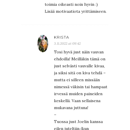
toimia oikeasti noin hyvin :)
Lisää motivaatiota yrittämiseen.
KRISTA
3.11.2022 at 09:42
Tosi hyvä just näin vauvan
ehdoilla! Meilläkin tämä on
just selvästi vauvalle kivaa,
ja siksi sitä on kiva tehdä –
mutta ei silleen missään
nimessä väkisin tai hampaat
irvessä muiden paineiden
keskellä. Vaan sellaisena
mukavana juttuna!
–
Tuossa just Joelin kanssa
eilen juteltiin (kun