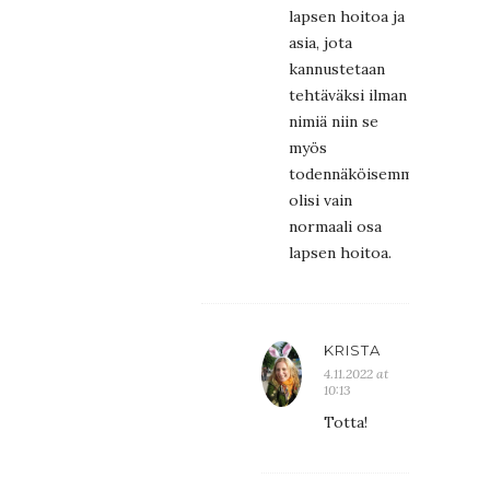
lapsen hoitoa ja
asia, jota
kannustetaan
tehtäväksi ilman
nimiä niin se
myös
todennäköisemmin
olisi vain
normaali osa
lapsen hoitoa.
KRISTA
4.11.2022 at
10:13
Totta!