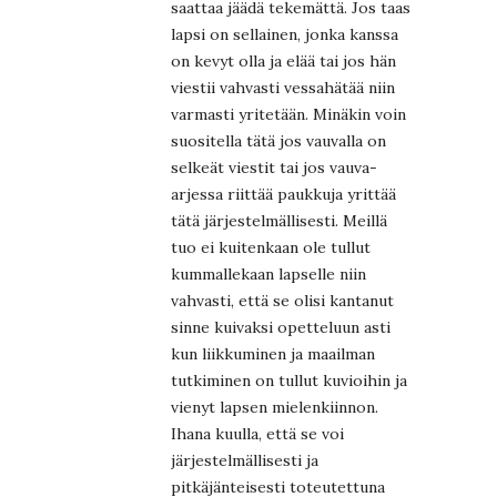
saattaa jäädä tekemättä. Jos taas
lapsi on sellainen, jonka kanssa
on kevyt olla ja elää tai jos hän
viestii vahvasti vessahätää niin
varmasti yritetään. Minäkin voin
suositella tätä jos vauvalla on
selkeät viestit tai jos vauva-
arjessa riittää paukkuja yrittää
tätä järjestelmällisesti. Meillä
tuo ei kuitenkaan ole tullut
kummallekaan lapselle niin
vahvasti, että se olisi kantanut
sinne kuivaksi opetteluun asti
kun liikkuminen ja maailman
tutkiminen on tullut kuvioihin ja
vienyt lapsen mielenkiinnon.
Ihana kuulla, että se voi
järjestelmällisesti ja
pitkäjänteisesti toteutettuna