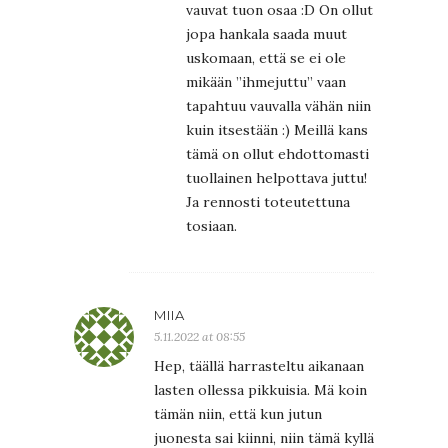
vauvat tuon osaa :D On ollut
jopa hankala saada muut
uskomaan, että se ei ole
mikään ”ihmejuttu” vaan
tapahtuu vauvalla vähän niin
kuin itsestään :) Meillä kans
tämä on ollut ehdottomasti
tuollainen helpottava juttu!
Ja rennosti toteutettuna
tosiaan.
MIIA
5.11.2022 at 08:55
Hep, täällä harrasteltu aikanaan
lasten ollessa pikkuisia. Mä koin
tämän niin, että kun jutun
juonesta sai kiinni, niin tämä kyllä