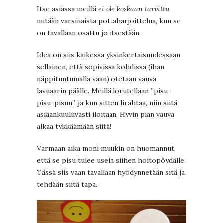
Itse asiassa meillä
ei ole koskaan tarvittu
mitään varsinaista pottaharjoittelua, kun se
on tavallaan osattu jo itsestään.
Idea on siis kaikessa yksinkertaisuudessaan
sellainen, että sopivissa kohdissa (ihan
näppituntumalla vaan) otetaan vauva
lavuaarin päälle. Meillä lorutellaan ”pisu-
pisu-pisuu”, ja kun sitten lirahtaa, niin siitä
asiaankuuluvasti iloitaan. Hyvin pian vauva
alkaa tykkäämään siitä!
Varmaan aika moni muukin on huomannut,
että se pisu tulee usein siihen hoitopöydälle.
Tässä siis vaan tavallaan hyödynnetään sitä ja
tehdään siitä tapa.