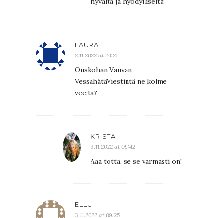
hyvältä ja hyödylliseltä!
LAURA
2.11.2022 at 20:21
Ouskohan Vauvan
VessahätäViestintä ne kolme
vee:tä?
KRISTA
3.11.2022 at 09:42
Aaa totta, se se varmasti on!
ELLU
3.11.2022 at 09:25