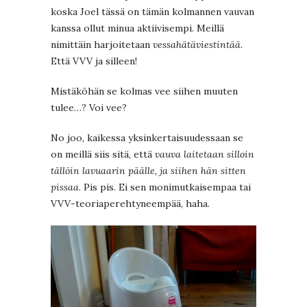
koska Joel tässä on tämän kolmannen vauvan
kanssa ollut minua aktiivisempi. Meillä
nimittäin harjoitetaan
vessahätäviestintää
.
Että VVV ja silleen!
Mistäköhän se kolmas vee siihen muuten
tulee…? Voi vee?
No joo, kaikessa yksinkertaisuudessaan se
on meillä siis sitä, että
vauva laitetaan silloin
tällöin lavuaarin päälle, ja siihen hän sitten
pissaa
. Pis pis. Ei sen monimutkaisempaa tai
VVV-teoriaperehtyneempää, haha.