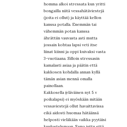
homma alkoi stressata kun yritti
bongailla niitä vessahätäviestejä
(joita ei ollut) ja käyttää kellon
kanssa potalla. Enemmän tai
vähemmän potan kanssa
ährättiin vauvasta asti mutta
jossain kohtaa lapsi veti itse
liinat kiinni ja oppi kuivaksi vasta
3-vuotiaana. Silloin stressasin
kamalasti asiaa ja päätin että
kakkosen kohdalla annan kyllä
tämän asian mennä omalla
painollaan.
Kakkosella (eläväinen nyt 5 v
poikalapsi) ei myöskään mitään
vessaviestejä ollut havaittavissa
eikä aidosti huomaa hätäänsä
helposti vieläkään vaikka pyytäisi
kuulostelemaan. Sama juttu että