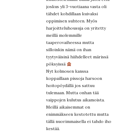
joskus yli 3-vuotiaana vasta oli
tähdet kohdillaan kuivaksi
oppimisen suhteen. Myös
harjoitteluhousuja on yritetty
meillä molemmille
taaperovaiheessa mutta
silloinkin nämä on ihan
tyytyväisinä hiihdelleet märissä
pöksyissä
Nyt kolmosen kanssa
koppaillaan pissoja harsoon
hoitopöydällä jos sattuu
tulemaan. Mutta onhan tää
vaippojen kulutus aikamoista.
Meillä aikaisemmat on
enimmäkseen kestotettu mutta
tällä nuorimmaisella ei tahdo iho
kestää.