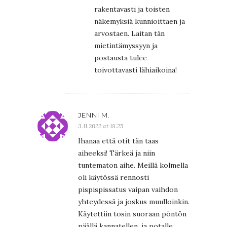
rakentavasti ja toisten
näkemyksiä kunnioittaen ja
arvostaen. Laitan tän
mietintämyssyyn ja
postausta tulee
toivottavasti lähiaikoina!
JENNI M.
3.11.2022 at 18:25
Ihanaa että otit tän taas
aiheeksi! Tärkeä ja niin
tuntematon aihe. Meillä kolmella
oli käytössä rennosti
pispispissatus vaipan vaihdon
yhteydessä ja joskus muulloinkin.
Käytettiin tosin suoraan pöntön
päällä kannatellen, ja potalle