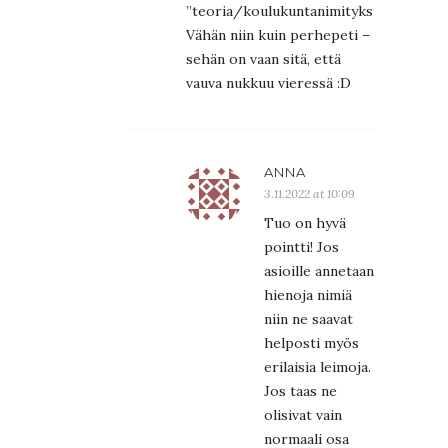
”teoria/koulukuntanimityksiä”.
Vähän niin kuin perhepeti –
sehän on vaan sitä, että
vauva nukkuu vieressä :D
ANNA
3.11.2022 at 10:09
Tuo on hyvä
pointti! Jos
asioille annetaan
hienoja nimiä
niin ne saavat
helposti myös
erilaisia leimoja.
Jos taas ne
olisivat vain
normaali osa