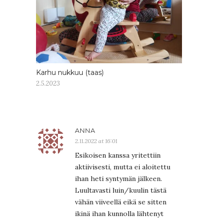
Karhu nukkuu (taas)
2.5.2023
ANNA
2.11.2022 at 16:01
Esikoisen kanssa yritettiin
aktiivisesti, mutta ei aloitettu
ihan heti syntymän jälkeen.
Luultavasti luin/kuulin tästä
vähän viiveellä eikä se sitten
ikinä ihan kunnolla lähtenyt