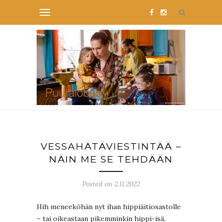
VESSAHÄTÄVIESTINTÄÄ –
NÄIN ME SE TEHDÄÄN
Posted on 2.11.2022
Hih meneeköhän nyt ihan hippiäitiosastolle
– tai oikeastaan pikemminkin hippi-isä,