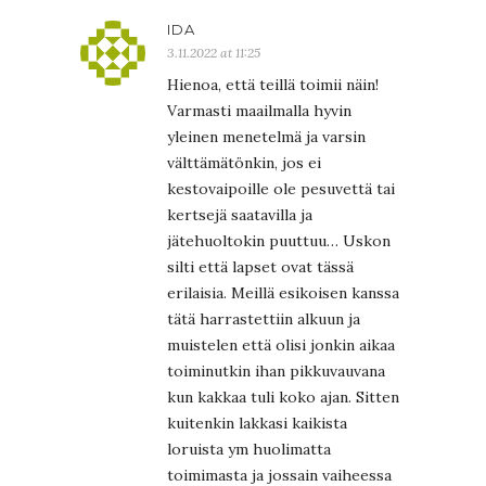
IDA
3.11.2022 at 11:25
Hienoa, että teillä toimii näin!
Varmasti maailmalla hyvin
yleinen menetelmä ja varsin
välttämätönkin, jos ei
kestovaipoille ole pesuvettä tai
kertsejä saatavilla ja
jätehuoltokin puuttuu… Uskon
silti että lapset ovat tässä
erilaisia. Meillä esikoisen kanssa
tätä harrastettiin alkuun ja
muistelen että olisi jonkin aikaa
toiminutkin ihan pikkuvauvana
kun kakkaa tuli koko ajan. Sitten
kuitenkin lakkasi kaikista
loruista ym huolimatta
toimimasta ja jossain vaiheessa