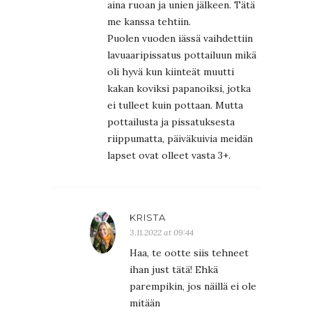
aina ruoan ja unien jälkeen. Tätä
me kanssa tehtiin.
Puolen vuoden iässä vaihdettiin
lavuaaripissatus pottailuun mikä
oli hyvä kun kiinteät muutti
kakan koviksi papanoiksi, jotka
ei tulleet kuin pottaan. Mutta
pottailusta ja pissatuksesta
riippumatta, päiväkuivia meidän
lapset ovat olleet vasta 3+.
KRISTA
3.11.2022 at 09:44
Haa, te ootte siis tehneet
ihan just tätä! Ehkä
parempikin, jos näillä ei ole
mitään