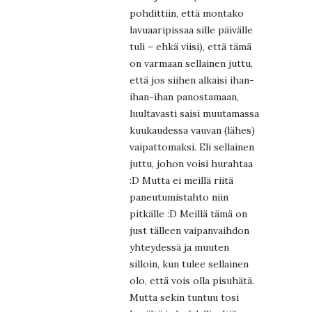
pohdittiin, että montako
lavuaaripissaa sille päivälle
tuli – ehkä viisi), että tämä
on varmaan sellainen juttu,
että jos siihen alkaisi ihan-
ihan-ihan panostamaan,
luultavasti saisi muutamassa
kuukaudessa vauvan (lähes)
vaipattomaksi. Eli sellainen
juttu, johon voisi hurahtaa
:D Mutta ei meillä riitä
paneutumistahto niin
pitkälle :D Meillä tämä on
just tälleen vaipanvaihdon
yhteydessä ja muuten
silloin, kun tulee sellainen
olo, että vois olla pisuhätä.
Mutta sekin tuntuu tosi