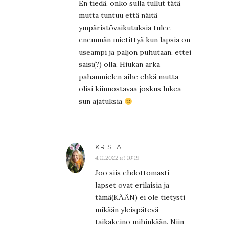
En tiedä, onko sulla tullut tätä
mutta tuntuu että näitä
ympäristövaikutuksia tulee
enemmän mietittyä kun lapsia on
useampi ja paljon puhutaan, ettei
saisi(?) olla. Hiukan arka
pahanmielen aihe ehkä mutta
olisi kiinnostavaa joskus lukea
sun ajatuksia
KRISTA
4.11.2022 at 10:19
Joo siis ehdottomasti
lapset ovat erilaisia ja
tämä(KÄÄN) ei ole tietysti
mikään yleispätevä
taikakeino mihinkään. Niin