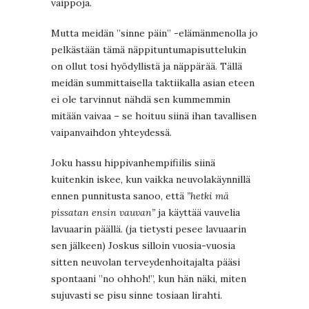
vaippoja.
Mutta meidän ”sinne päin” -elämänmenolla jo
pelkästään tämä näppituntumapisuttelukin
on ollut tosi hyödyllistä ja näppärää. Tällä
meidän summittaisella taktiikalla asian eteen
ei ole tarvinnut nähdä sen kummemmin
mitään vaivaa – se hoituu siinä ihan tavallisen
vaipanvaihdon yhteydessä.
Joku hassu hippivanhempifiilis siinä
kuitenkin iskee, kun vaikka neuvolakäynnillä
ennen punnitusta sanoo, että
”hetki mä
pissatan ensin vauvan”
ja käyttää vauvelia
lavuaarin päällä. (ja tietysti pesee lavuaarin
sen jälkeen) Joskus silloin vuosia-vuosia
sitten neuvolan terveydenhoitajalta pääsi
spontaani ”no ohhoh!”, kun hän näki, miten
sujuvasti se pisu sinne tosiaan lirahti.