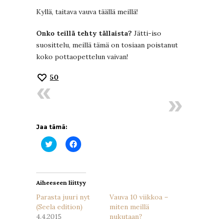
Kyllä, taitava vauva täällä meillä!
Onko teillä tehty tällaista?
Jätti-iso
suosittelu, meillä tämä on tosiaan poistanut
koko pottaopettelun vaivan!
50
Jaa tämä:
Jaa
Jaa
Twitterissä(Avautuu
Facebookissa(Avautuu
uudessa
uudessa
ikkunassa)
ikkunassa)
Aiheeseen liittyy
Parasta juuri nyt
Vauva 10 viikkoa –
(Seela edition)
miten meillä
4.4.2015
nukutaan?