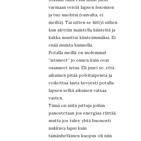
varmaan veivät lapsen huomion
ja tuo unohtui (vauvalta, ei
meiltä). Tai sitten se liittyi siihen
kun alettiin maistella kiinteitä ja
kakka muuttui kiinteämmäksi. Ei
enää muista kunnolla.
Potalla meillä on molemmat
”istuneet” jo ennen kuin ovat
osanneet istua. Eli juuri se, että
aikuinen pitää polvitaipeista ja
roikottaa lasta kevyesti potalla
lapsen selkä aikuisen vatsaa
vasten.
Tämä on niitä juttuja joihin
panostetaan jos energiaa riittää,
mutta jos tulee yhtä huonosti
nukkuva lapsi kuin
tämänhetkinen kuopus oli niin