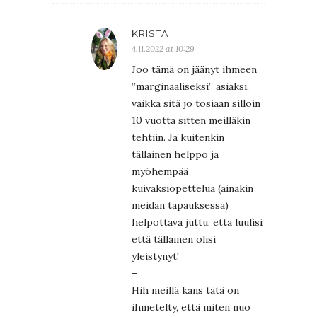
KRISTA
4.11.2022 at 10:29
Joo tämä on jäänyt ihmeen
”marginaaliseksi” asiaksi,
vaikka sitä jo tosiaan silloin
10 vuotta sitten meilläkin
tehtiin. Ja kuitenkin
tällainen helppo ja
myöhempää
kuivaksiopettelua (ainakin
meidän tapauksessa)
helpottava juttu, että luulisi
että tällainen olisi
yleistynyt!
–
Hih meillä kans tätä on
ihmetelty, että miten nuo