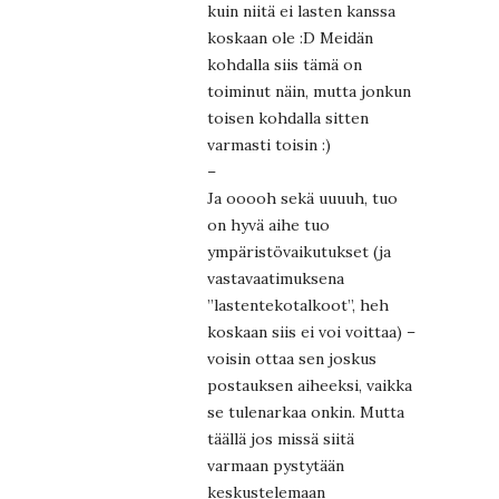
kuin niitä ei lasten kanssa
koskaan ole :D Meidän
kohdalla siis tämä on
toiminut näin, mutta jonkun
toisen kohdalla sitten
varmasti toisin :)
–
Ja ooooh sekä uuuuh, tuo
on hyvä aihe tuo
ympäristövaikutukset (ja
vastavaatimuksena
”lastentekotalkoot”, heh
koskaan siis ei voi voittaa) –
voisin ottaa sen joskus
postauksen aiheeksi, vaikka
se tulenarkaa onkin. Mutta
täällä jos missä siitä
varmaan pystytään
keskustelemaan