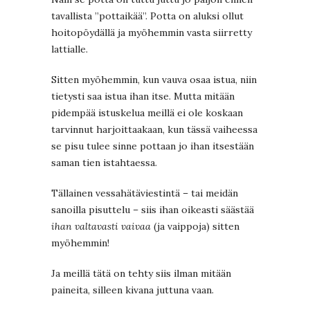
tavallista ”pottaikää”. Potta on aluksi ollut
hoitopöydällä ja myöhemmin vasta siirretty
lattialle.
Sitten myöhemmin, kun vauva osaa istua, niin
tietysti saa istua ihan itse. Mutta mitään
pidempää istuskelua meillä ei ole koskaan
tarvinnut harjoittaakaan, kun tässä vaiheessa
se pisu tulee sinne pottaan jo ihan itsestään
saman tien istahtaessa.
Tällainen vessahätäviestintä – tai meidän
sanoilla pisuttelu – siis ihan oikeasti säästää
ihan valtavasti vaivaa
(ja vaippoja) sitten
myöhemmin!
Ja meillä tätä on tehty siis ilman mitään
paineita, silleen kivana juttuna vaan.