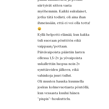
siirtyivät sitten vasta
myöhemmin. Kaikki sukulaiset,
jotka tätä todisti, oli aina ihan
ihmeissään, että ei voi olla totta!
Kyllä helpotti elämää, kun kakka
tuli suoraan pönttöön eikä
vaippaan/pottaan.
Päivävaipoista päästiin lasten
ollessa 1,5-2v ja yövaipoista
uskallettiin luopua noin 2v
synttäreiden jälkeen, eikä
vahinkoja juuri tullut.
Oli muuten hauska kuunnella
joskus kolmevuotiasta pöntöllä,
kun vessasta kuului hänen
”pispis”-houkuttelu.