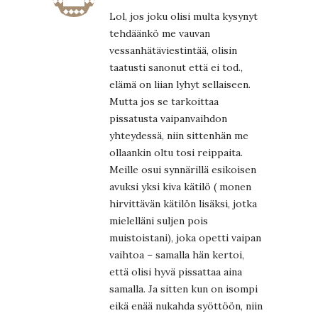
Lol, jos joku olisi multa kysynyt
tehdäänkö me vauvan
vessanhätäviestintää, olisin
taatusti sanonut että ei tod.,
elämä on liian lyhyt sellaiseen.
Mutta jos se tarkoittaa
pissatusta vaipanvaihdon
yhteydessä, niin sittenhän me
ollaankin oltu tosi reippaita.
Meille osui synnärillä esikoisen
avuksi yksi kiva kätilö ( monen
hirvittävän kätilön lisäksi, jotka
mielelläni suljen pois
muistoistani), joka opetti vaipan
vaihtoa – samalla hän kertoi,
että olisi hyvä pissattaa aina
samalla. Ja sitten kun on isompi
eikä enää nukahda syöttöön, niin