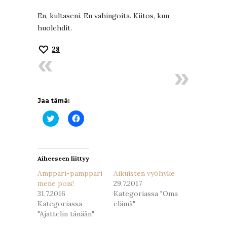
En, kultaseni. En vahingoita. Kiitos, kun
huolehdit.
28
Jaa tämä:
Jaa
Jaa
Twitterissä(Avautuu
Facebookissa(Avautuu
uudessa
uudessa
ikkunassa)
ikkunassa)
Aiheeseen liittyy
Amppari-pamppari
Aikuisten vyöhyke
mene pois!
29.7.2017
31.7.2016
Kategoriassa "Oma
Kategoriassa
elämä"
"Ajattelin tänään"