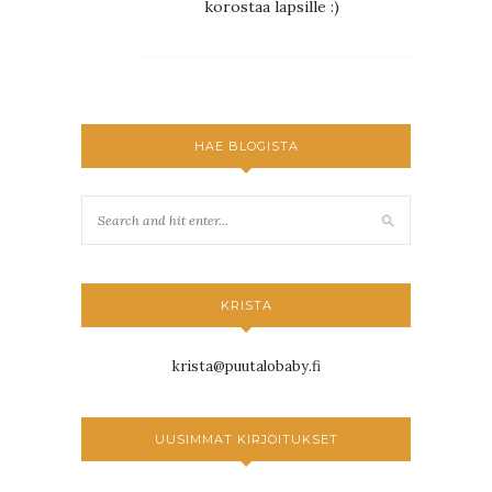
korostaa lapsille :)
HAE BLOGISTA
KRISTA
krista@puutalobaby.fi
UUSIMMAT KIRJOITUKSET