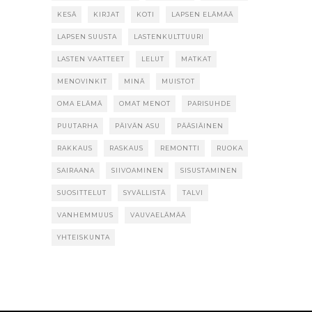
KESÄ
KIRJAT
KOTI
LAPSEN ELÄMÄÄ
LAPSEN SUUSTA
LASTENKULTTUURI
LASTEN VAATTEET
LELUT
MATKAT
MENOVINKIT
MINÄ
MUISTOT
OMA ELÄMÄ
OMAT MENOT
PARISUHDE
PUUTARHA
PÄIVÄN ASU
PÄÄSIÄINEN
RAKKAUS
RASKAUS
REMONTTI
RUOKA
SAIRAANA
SIIVOAMINEN
SISUSTAMINEN
SUOSITTELUT
SYVÄLLISTÄ
TALVI
VANHEMMUUS
VAUVAELÄMÄÄ
YHTEISKUNTA