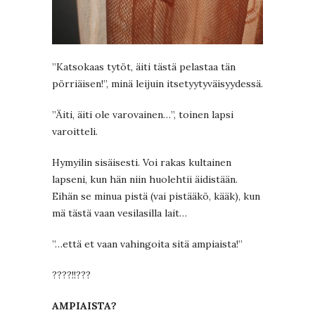
”Katsokaas tytöt, äiti tästä pelastaa tän
pörriäisen!”, minä leijuin itsetyytyväisyydessä.
”Äiti, äiti ole varovainen…”, toinen lapsi
varoitteli.
Hymyilin sisäisesti. Voi rakas kultainen
lapseni, kun hän niin huolehtii äidistään.
Eihän se minua pistä (vai pistääkö, kääk), kun
mä tästä vaan vesilasilla lait…
”…että et vaan vahingoita sitä ampiaista!”
????!!???
AMPIAISTA?