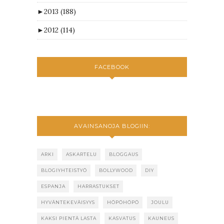
►
2013
(188)
►
2012
(114)
FACEBOOK
AVAINSANOJA BLOGIIN:
ARKI
ASKARTELU
BLOGGAUS
BLOGIYHTEISTYÖ
BOLLYWOOD
DIY
ESPANJA
HARRASTUKSET
HYVÄNTEKEVÄISYYS
HÖPÖHÖPÖ
JOULU
KAKSI PIENTÄ LASTA
KASVATUS
KAUNEUS