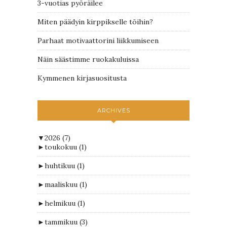
3-vuotias pyöräilee
Miten päädyin kirppikselle töihin?
Parhaat motivaattorini liikkumiseen
Näin säästimme ruokakuluissa
Kymmenen kirjasuositusta
ARCHIVES
▼
2026
(7)
►
toukokuu
(1)
►
huhtikuu
(1)
►
maaliskuu
(1)
►
helmikuu
(1)
►
tammikuu
(3)