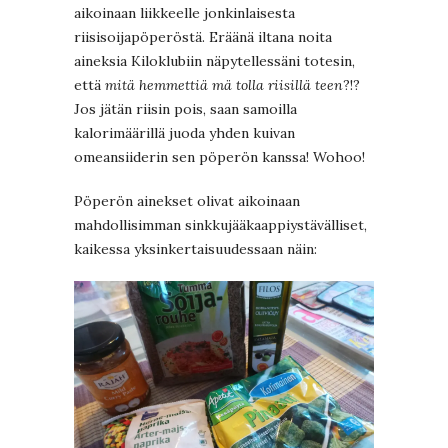
aikoinaan liikkeelle jonkinlaisesta
riisisoijapöperöstä. Eräänä iltana noita
aineksia Kiloklubiin näpytellessäni totesin,
että
mitä hemmettiä mä tolla riisillä teen
?!?
Jos jätän riisin pois, saan samoilla
kalorimäärillä juoda yhden kuivan
omeansiiderin sen pöperön kanssa! Wohoo!
Pöperön ainekset olivat aikoinaan
mahdollisimman sinkkujääkaappiystävälliset,
kaikessa yksinkertaisuudessaan näin: