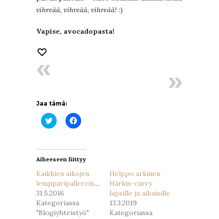
vihreää, vihreää, vihreää!
:)
Vapise, avocadopasta!
Jaa tämä:
Jaa
Jaa
Twitterissä(Avautuu
Facebookissa(Avautuu
uudessa
uudessa
ikkunassa)
ikkunassa)
Aiheeseen liittyy
Kaikkien aikojen
Helppo arkinen
lempparipalleroiseni
Härkis-curry
31.5.2016
lapsille ja aikuisille
Kategoriassa
13.3.2019
"Blogiyhteistyö"
Kategoriassa