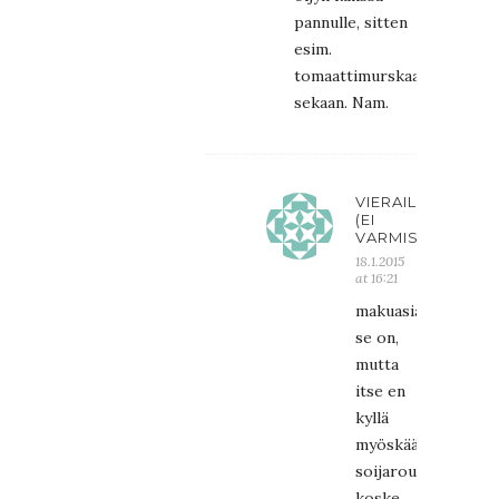
pannulle, sitten
esim.
tomaattimurskaa
sekaan. Nam.
VIERAILIJA
(EI
VARMISTETTU)
18.1.2015
at 16:21
makuasiahan
se on,
mutta
itse en
kyllä
myöskään
soijarouheeseen
koske…