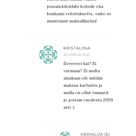
jossain:kiloklubi kokeile eka
kuukausi veloituksetta.. onko se
muuttunut maksulliseksi!
KRISTALIINA
18.1.2015 at 15:42
Eeeeeeei kai? Ei
varmaan? Ei multa
ainakaan ole mitään
maksua karhuttu ja
mulla on ollut tunnarit
jo jostain vuodesta 2009
asti :)
VIERAILIJA (EI