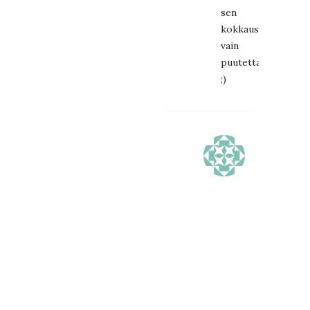
sen
kokkaustaidossa
vain
puutetta
;)
MANDARII
18.1.2015
at
20:14
Osaisitko
sä
(tai
joku
muu)
kertoo
tarkemmin