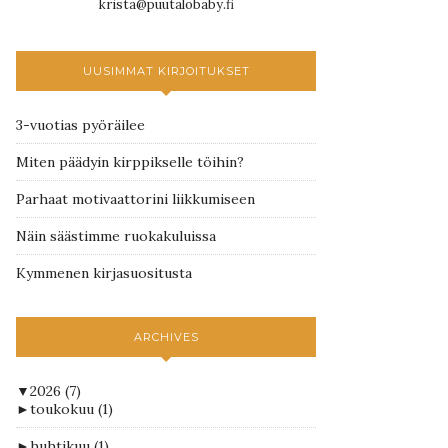
krista@puutalobaby.fi
UUSIMMAT KIRJOITUKSET
3-vuotias pyöräilee
Miten päädyin kirppikselle töihin?
Parhaat motivaattorini liikkumiseen
Näin säästimme ruokakuluissa
Kymmenen kirjasuositusta
ARCHIVES
▼
2026
(7)
►
toukokuu
(1)
►
huhtikuu
(1)