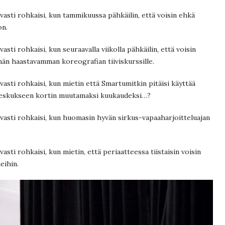
asti rohkaisi, kun tammikuussa pähkäilin, että voisin ehkä
on.
ti rohkaisi, kun seuraavalla viikolla pähkäilin, että voisin
hän haastavamman koreografian tiiviskurssille.
sti rohkaisi, kun mietin että Smartumitkin pitäisi käyttää
akeskukseen kortin muutamaksi kuukaudeksi…?
asti rohkaisi, kun huomasin hyvän sirkus-vapaaharjoitteluajan
ti rohkaisi, kun mietin, että periaatteessa tiistaisin voisin
eihin.