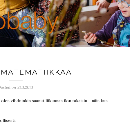
AMATEMATIIKKAA
Posted on 21.3.2013
) olen vihdoinkin saanut liikunnan ilon takaisin – näin kun
llisesti.