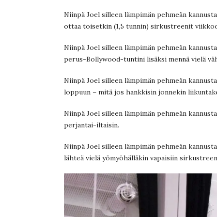
Niinpä Joel silleen lämpimän pehmeän kannustav
ottaa toisetkin (1,5 tunnin) sirkustreenit viikko
Niinpä Joel silleen lämpimän pehmeän kannustavas
perus-Bollywood-tuntini lisäksi mennä vielä vä
Niinpä Joel silleen lämpimän pehmeän kannustava
loppuun – mitä jos hankkisin jonnekin liikunt
Niinpä Joel silleen lämpimän pehmeän kannustav
perjantai-iltaisin.
Niinpä Joel silleen lämpimän pehmeän kannustavas
lähteä vielä yömyöhälläkin vapaisiin sirkustreen