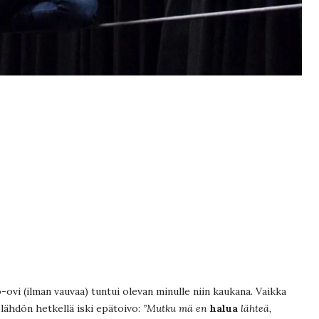
o-ovi (ilman vauvaa) tuntui olevan minulle niin kaukana. Vaikka
 lähdön hetkellä iski epätoivo:
”Mutku mä en
halua
lähteä,