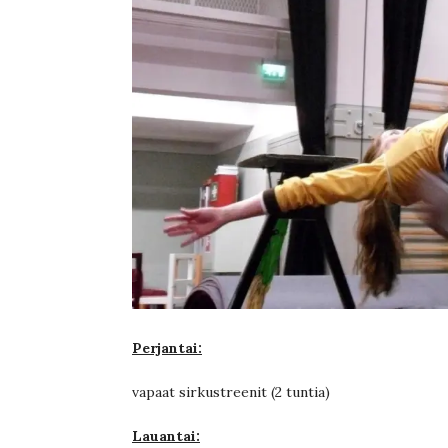
Perjantai:
vapaat sirkustreenit (2 tuntia)
Lauantai: