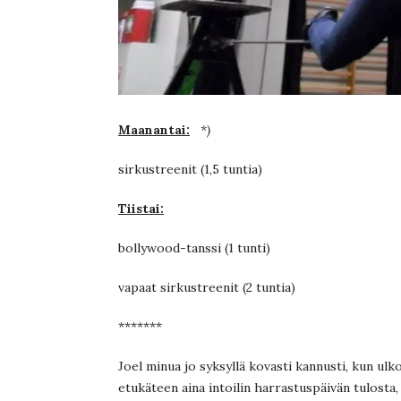
Maanantai:
*)
sirkustreenit (1,5 tuntia)
Tiistai:
bollywood-tanssi (1 tunti)
vapaat sirkustreenit (2 tuntia)
*******
Joel minua jo syksyllä kovasti kannusti, kun ulk
etukäteen aina intoilin harrastuspäivän tulosta,