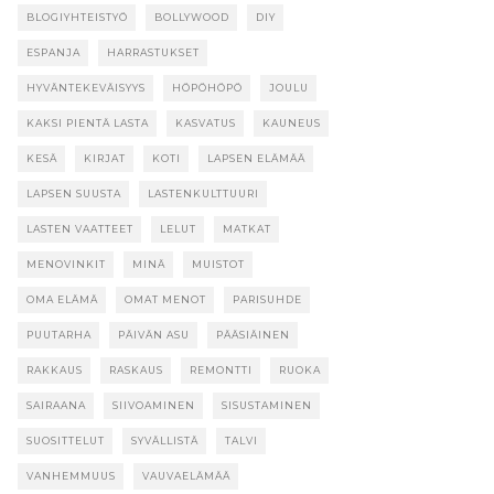
BLOGIYHTEISTYÖ
BOLLYWOOD
DIY
ESPANJA
HARRASTUKSET
HYVÄNTEKEVÄISYYS
HÖPÖHÖPÖ
JOULU
KAKSI PIENTÄ LASTA
KASVATUS
KAUNEUS
KESÄ
KIRJAT
KOTI
LAPSEN ELÄMÄÄ
LAPSEN SUUSTA
LASTENKULTTUURI
LASTEN VAATTEET
LELUT
MATKAT
MENOVINKIT
MINÄ
MUISTOT
OMA ELÄMÄ
OMAT MENOT
PARISUHDE
PUUTARHA
PÄIVÄN ASU
PÄÄSIÄINEN
RAKKAUS
RASKAUS
REMONTTI
RUOKA
SAIRAANA
SIIVOAMINEN
SISUSTAMINEN
SUOSITTELUT
SYVÄLLISTÄ
TALVI
VANHEMMUUS
VAUVAELÄMÄÄ