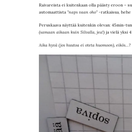
Raivareista ei kuitenkaan olla päästy eroon – s
automaattista
”naps vaan oho”
-ratkaisua, hehe 
Peruskaava näyttää kuitenkin olevan: 45min-tunni
(samaan aikaan kuin Silvalla, jea!)
ja vielä yksi 4
Aika hyvä (jos huutoa ei oteta huomoon), eikös…?