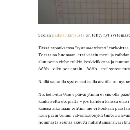
Seelan
päikkärikirjausta
on tehty nyt systemaatt
Tässä tapauksessa
”systemaattisesti”
tarkoittaa
Torstaina huomaan, että väärin meni, ja vaihdan 
alun perin virhe tulikin keskiviikkona ja muutan
öööh… eiku perjantain… öööh…
tosi systemaatt
Näillä samoilla systemaattisilla aivoilla on nyt
s
No:
kellontarkkaan
päivärytmiin ei siis olla pääs
kaukaiselta utopialta – jos kahden kanssa eläis
kanssa aikoinaan tehtiin, me ei koskaan päästäisi
noin parin tunnin valveillaolosykli tuntuu olevan
hommasta seuraa akuutti nukahtamisraivari (mus