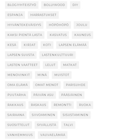
BLOGIYHTEISTYÖ
BOLLYWOOD
DIY
ESPANJA
HARRASTUKSET
HYVÄNTEKEVÄISYYS
HÖPÖHÖPÖ
JOULU
KAKSI PIENTÄ LASTA
KASVATUS
KAUNEUS
KESÄ
KIRJAT
KOTI
LAPSEN ELÄMÄÄ
LAPSEN SUUSTA
LASTENKULTTUURI
LASTEN VAATTEET
LELUT
MATKAT
MENOVINKIT
MINÄ
MUISTOT
OMA ELÄMÄ
OMAT MENOT
PARISUHDE
PUUTARHA
PÄIVÄN ASU
PÄÄSIÄINEN
RAKKAUS
RASKAUS
REMONTTI
RUOKA
SAIRAANA
SIIVOAMINEN
SISUSTAMINEN
SUOSITTELUT
SYVÄLLISTÄ
TALVI
VANHEMMUUS
VAUVAELÄMÄÄ