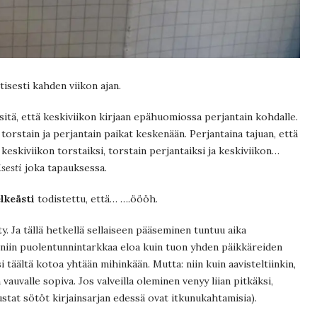
isesti kahden viikon ajan.
 sitä, että keskiviikon kirjaan epähuomiossa perjantain kohdalle.
torstain ja perjantain paikat keskenään. Perjantaina tajuan, että
 keskiviikon torstaiksi, torstain perjantaiksi ja keskiviikon…
isesti
joka tapauksessa.
elkeästi
todistettu, että… ….öööh.
ty. Ja tällä hetkellä sellaiseen pääseminen tuntuu aika
i niin puolentunnintarkkaa eloa kuin tuon yhden päikkäreiden
 täältä kotoa yhtään mihinkään. Mutta: niin kuin aavisteltiinkin,
 vauvalle sopiva. Jos valveilla oleminen venyy liian pitkäksi,
tat sötöt kirjainsarjan edessä ovat itkunukahtamisia).