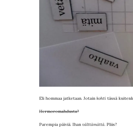
Eli hommaa jatketaan. Jotain
kohti
tässä kuitenk
Hermoromahdusta?
Parempia päiviä. Ihan
välttämättä
. Pliis?