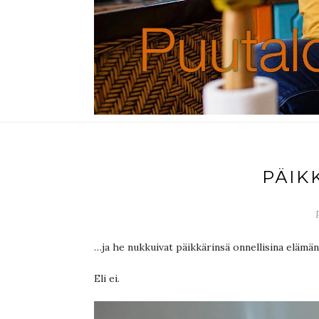
PÄIK
…ja he nukkuivat päikkärinsä onnellisina elämän
Eli ei.