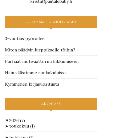
krista@puutalobaby.fi
UUSIMMAT KIRJOITUKSET
3-vuotias pyöräilee
Miten päädyin kirppikselle töihin?
Parhaat motivaattorini liikkumiseen
Näin säästimme ruokakuluissa
Kymmenen kirjasuositusta
ARCHIVES
▼
2026
(7)
►
toukokuu
(1)
►
huhtikuu
(1)