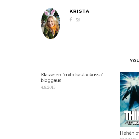
KRISTA
YOU
Klassinen ”mitä käsilaukussa” -
bloggaus
4.8.2015
Hehän ov