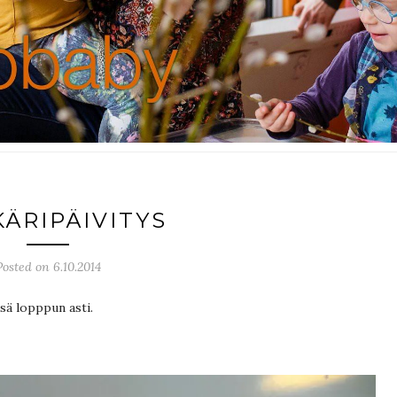
KÄRIPÄIVITYS
Posted on 6.10.2014
sä lopppun asti.