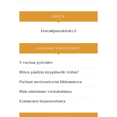
KRISTA
krista@puutalobaby.fi
UUSIMMAT KIRJOITUKSET
3-vuotias pyöräilee
Miten päädyin kirppikselle töihin?
Parhaat motivaattorini liikkumiseen
Näin säästimme ruokakuluissa
Kymmenen kirjasuositusta