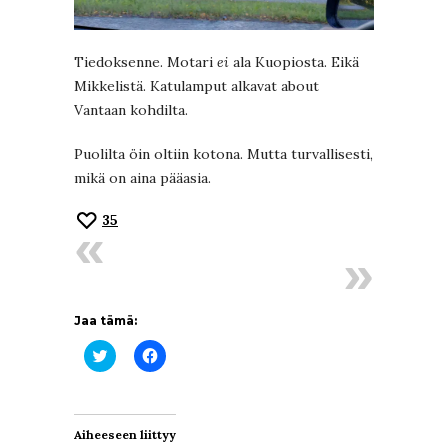
Tiedoksenne. Motari
ei
ala Kuopiosta. Eikä
Mikkelistä. Katulamput alkavat about
Vantaan kohdilta.
Puolilta öin oltiin kotona. Mutta turvallisesti,
mikä on aina pääasia.
35
Jaa tämä:
Jaa
Jaa
Twitterissä(Avautuu
Facebookissa(Avautuu
uudessa
uudessa
ikkunassa)
ikkunassa)
Aiheeseen liittyy