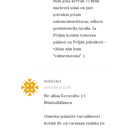
ihan joka kerran <3 Mun
mielestä siinä on just
jotenkin jotain
suloisenhuvittavaa, silleen
positiivisella tavalla. Ja
Pöljän koulun toisessa
päässä on Pöljän päiväkoti -
vähän niin kuin
"valmentavana" :)
MARJAH
24.9.2018 at 12:09
Ne alkaa Keravalta :) t.
Mäntsäläläinen
.
Onneksi pääsitte turvallisesti
kotiin! Se on varmaan synkkä tie