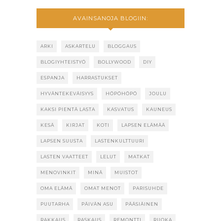
AVAINSANOJA BLOGIIN:
ARKI
ASKARTELU
BLOGGAUS
BLOGIYHTEISTYÖ
BOLLYWOOD
DIY
ESPANJA
HARRASTUKSET
HYVÄNTEKEVÄISYYS
HÖPÖHÖPÖ
JOULU
KAKSI PIENTÄ LASTA
KASVATUS
KAUNEUS
KESÄ
KIRJAT
KOTI
LAPSEN ELÄMÄÄ
LAPSEN SUUSTA
LASTENKULTTUURI
LASTEN VAATTEET
LELUT
MATKAT
MENOVINKIT
MINÄ
MUISTOT
OMA ELÄMÄ
OMAT MENOT
PARISUHDE
PUUTARHA
PÄIVÄN ASU
PÄÄSIÄINEN
RAKKAUS
RASKAUS
REMONTTI
RUOKA