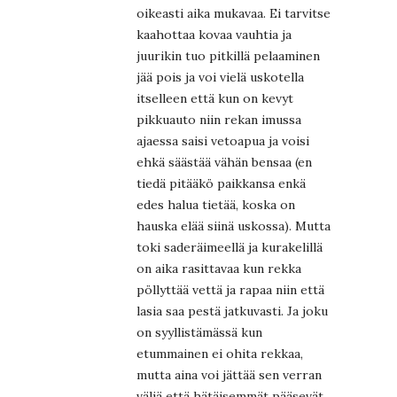
oikeasti aika mukavaa. Ei tarvitse
kaahottaa kovaa vauhtia ja
juurikin tuo pitkillä pelaaminen
jää pois ja voi vielä uskotella
itselleen että kun on kevyt
pikkuauto niin rekan imussa
ajaessa saisi vetoapua ja voisi
ehkä säästää vähän bensaa (en
tiedä pitääkö paikkansa enkä
edes halua tietää, koska on
hauska elää siinä uskossa). Mutta
toki saderäimeellä ja kurakelillä
on aika rasittavaa kun rekka
pöllyttää vettä ja rapaa niin että
lasia saa pestä jatkuvasti. Ja joku
on syyllistämässä kun
etummainen ei ohita rekkaa,
mutta aina voi jättää sen verran
väliä että hätäisemmät pääsevät