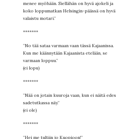
menee myöhään. Siellähän on hyvä ajokeli ja
koko loppumatkan Helsingin-päässä on hyvä
valaistu motari.”
*******
”No tää sataa varmaan vaan tässä Kajaanissa.
Kun me käännytään Kajaanista etelään, se
varmaan loppuu.”
(ei lopu)
*******
”Nää on jotain kuuroja vaan, kun ei näitä edes
sadetutkassa näy.”
(ei ole)
*******
”Hei me tultiin jo Kuopioon!”