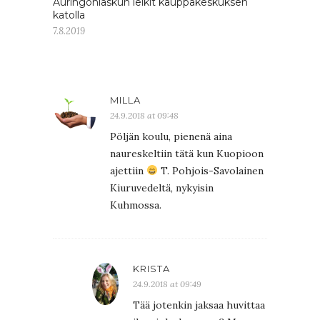
Auringonlaskun leikit kauppakeskuksen
katolla
7.8.2019
MILLA
24.9.2018 at 09:48
Pöljän koulu, pienenä aina
naureskeltiin tätä kun Kuopioon
ajettiin
T. Pohjois-Savolainen
Kiuruvedeltä, nykyisin
Kuhmossa.
KRISTA
24.9.2018 at 09:49
Tää jotenkin jaksaa huvittaa