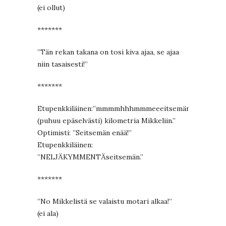
(ei ollut)
*******
”Tän rekan takana on tosi kiva ajaa, se ajaa
niin tasaisesti!”
*******
Etupenkkiläinen:”mmmmhhhmmmeeeitsemän
(puhuu epäselvästi) kilometria Mikkeliin.”
Optimisti: ”Seitsemän enää!”
Etupenkkiläinen:
”NELJÄKYMMENTÄseitsemän.”
*******
”No Mikkelistä se valaistu motari alkaa!”
(ei ala)