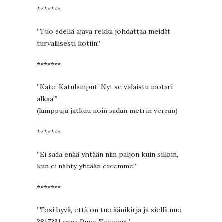
*******
”Tuo edellä ajava rekka johdattaa meidät
turvallisesti kotiin!”
*******
”Kato! Katulamput! Nyt se valaistu motari
alkaa!”
(lamppuja jatkuu noin sadan metrin verran)
*******
”Ei sada enää yhtään niin paljon kuin silloin,
kun ei nähty yhtään eteemme!”
*******
”Tosi hyvä, että on tuo äänikirja ja siellä nuo
3817391 osaa Pupu Tupunaa.”