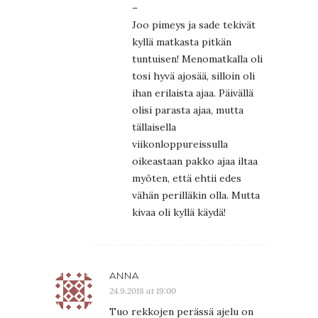
–
Joo pimeys ja sade tekivät
kyllä matkasta pitkän
tuntuisen! Menomatkalla oli
tosi hyvä ajosää, silloin oli
ihan erilaista ajaa. Päivällä
olisi parasta ajaa, mutta
tällaisella
viikonloppureissulla
oikeastaan pakko ajaa iltaa
myöten, että ehtii edes
vähän perilläkin olla. Mutta
kivaa oli kyllä käydä!
ANNA
24.9.2018 at 19:00
Tuo rekkojen perässä ajelu on