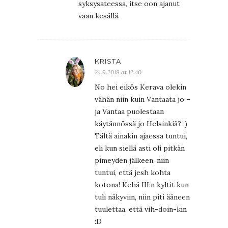
syksysateessa, itse oon ajanut
vaan kesällä.
KRISTA
24.9.2018 at 12:40
No hei eikös Kerava olekin
vähän niin kuin Vantaata jo –
ja Vantaa puolestaan
käytännössä jo Helsinkiä? :)
Tältä ainakin ajaessa tuntui,
eli kun siellä asti oli pitkän
pimeyden jälkeen, niin
tuntui, että jesh kohta
kotona! Kehä III:n kyltit kun
tuli näkyviin, niin piti ääneen
tuulettaa, että vih-doin-kin
:D