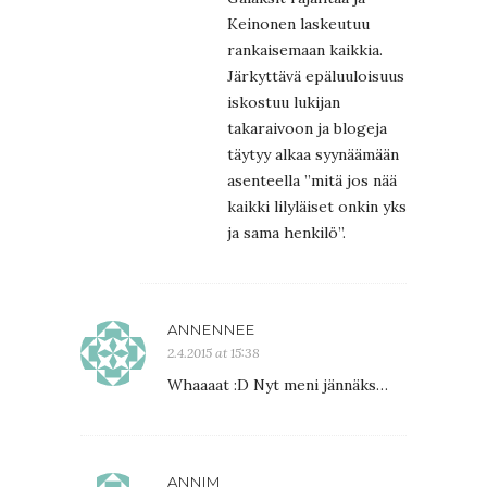
Keinonen laskeutuu
rankaisemaan kaikkia.
Järkyttävä epäluuloisuus
iskostuu lukijan
takaraivoon ja blogeja
täytyy alkaa syynäämään
asenteella ”mitä jos nää
kaikki lilyläiset onkin yks
ja sama henkilö”.
ANNENNEE
2.4.2015 at 15:38
Whaaaat :D Nyt meni jännäks…
ANNIM