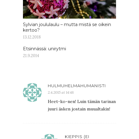
Sylvian joululaulu – mutta mistä se oikein
kertoo?
13.12.2018
Etsinnässä: unirytmi
21.9.2014
HULMUHELMAHUMANISTI
2.4.2015 at 14:48
Heet-ko-nen! Luin tämän tarinan
juuri äsken jostain muualtakin!
KIEPPIS (EI