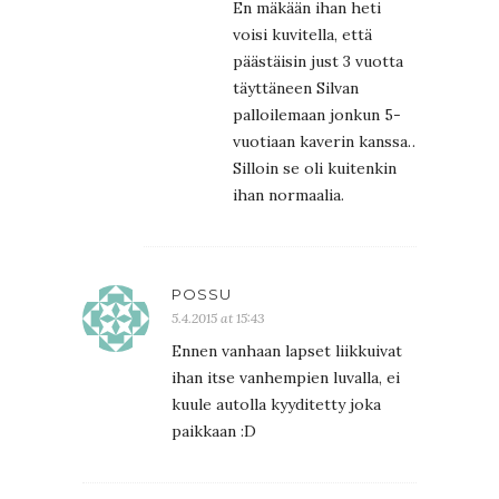
En mäkään ihan heti
voisi kuvitella, että
päästäisin just 3 vuotta
täyttäneen Silvan
palloilemaan jonkun 5-
vuotiaan kaverin kanssa…
Silloin se oli kuitenkin
ihan normaalia.
POSSU
5.4.2015 at 15:43
Ennen vanhaan lapset liikkuivat
ihan itse vanhempien luvalla, ei
kuule autolla kyyditetty joka
paikkaan :D