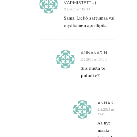
VARMISTETTU)
2.4.2015 at 15:03
Sama. Liekö sattumaa vai
myöhäinen aprillipila.
ANNAKARIN
2.4.2015 at 15:33
Siis mistä te
puhutte?!
ANNAKARIN
2.4.2015 at
15:49
Aa nyt
määki