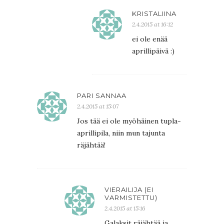
KRISTALIINA
2.4.2015 at 16:12
ei ole enää
aprillipäivä :)
PARI SANNAA
2.4.2015 at 15:07
Jos tää ei ole myöhäinen tupla-
aprillipila, niin mun tajunta
räjähtää!
VIERAILIJA (EI
VARMISTETTU)
2.4.2015 at 15:16
Galaksit räjähtää ja