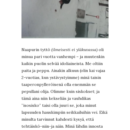
Naapurin tyttö
(ilmeisesti ei yläkuvassa)
oli
minua pari vuotta vanhempi – ja muutenkin
kaikin puolin selvää idoliaineista. Me oltiin
paita ja peppu. Ainakin alkuun (olin kai vajaa
2-vuotias, kun ystävystyimme) minä taisin
taaperonpylleröisenä olla enemmän se
pepullani olija. Olimme kuin siskokset; ja
tämä aina niin kekseliäs ja vauhdikas
”isosisko” taisi olla juuri se, joka minut
lapsuuden hauskimpiin seikkailuihin vei. Eikä
minulta tarvinnut kahdesti kysyä, että
tehtäiskö-niin-ja näin. Minä lähdin innosta