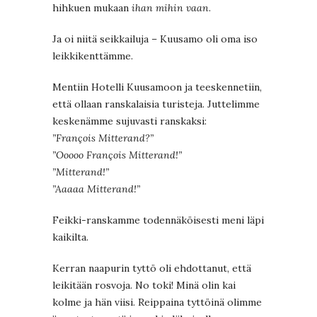
hihkuen mukaan
ihan mihin vaan
.
Ja oi niitä seikkailuja – Kuusamo oli oma iso
leikkikenttämme.
Mentiin Hotelli Kuusamoon ja teeskennetiin,
että ollaan ranskalaisia turisteja. Juttelimme
keskenämme sujuvasti ranskaksi:
”François Mitterand?”
”Ooooo François Mitterand!”
”Mitterand!”
”Aaaaa Mitterand!”
Feikki-ranskamme todennäköisesti meni läpi
kaikilta.
Kerran naapurin tyttö oli ehdottanut, että
leikitään rosvoja. No toki! Minä olin kai
kolme ja hän viisi. Reippaina tyttöinä olimme