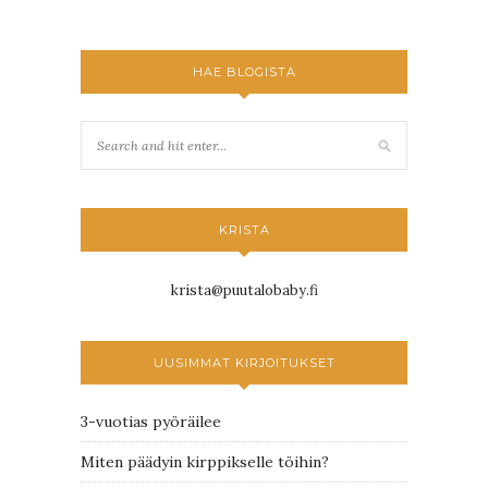
HAE BLOGISTA
KRISTA
krista@puutalobaby.fi
UUSIMMAT KIRJOITUKSET
3-vuotias pyöräilee
Miten päädyin kirppikselle töihin?