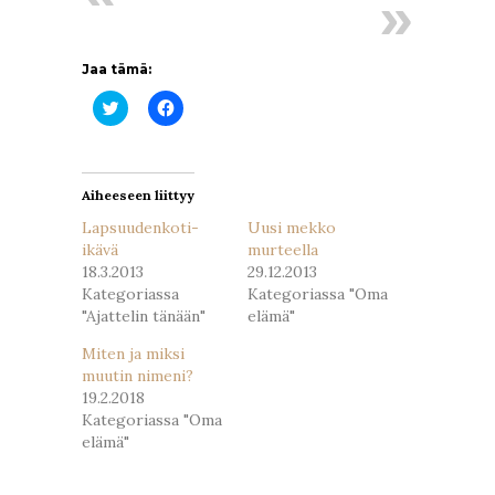
Jaa tämä:
Jaa
Jaa
Twitterissä(Avautuu
Facebookissa(Avautuu
uudessa
uudessa
ikkunassa)
ikkunassa)
Aiheeseen liittyy
Lapsuudenkoti-
Uusi mekko
ikävä
murteella
18.3.2013
29.12.2013
Kategoriassa
Kategoriassa "Oma
"Ajattelin tänään"
elämä"
Miten ja miksi
muutin nimeni?
19.2.2018
Kategoriassa "Oma
elämä"