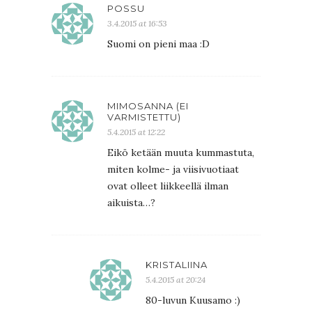
POSSU
3.4.2015 at 16:53
Suomi on pieni maa :D
MIMOSANNA (EI
VARMISTETTU)
5.4.2015 at 12:22
Eikö ketään muuta kummastuta,
miten kolme- ja viisivuotiaat
ovat olleet liikkeellä ilman
aikuista…?
KRISTALIINA
5.4.2015 at 20:24
80-luvun Kuusamo :)