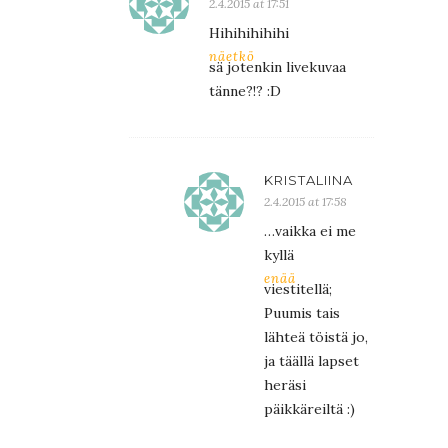
2.4.2015 at 17:51
Hihihihihihi
näetkö
sä jotenkin livekuvaa
tänne?!? :D
KRISTALIINA
2.4.2015 at 17:58
…vaikka ei me
kyllä
enää
viestitellä;
Puumis tais
lähteä töistä jo,
ja täällä lapset
heräsi
päikkäreiltä :)