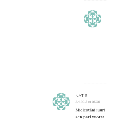
KRISTALII
2.4.2015
at
18:16
Kiitos
–
tää
on
kohteliais
:)
NATIS
2.4.2015 at 16:30
Mielestäni juuri
sen pari vuotta.