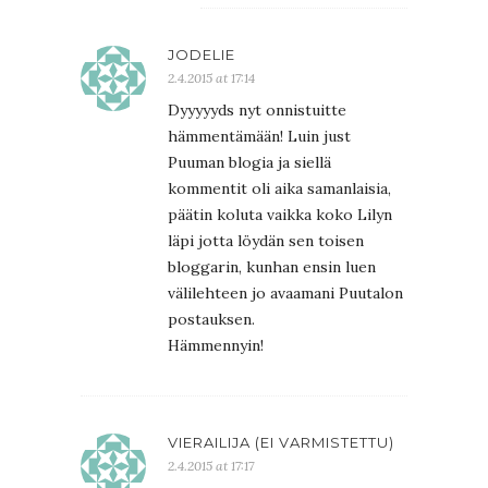
JODELIE
2.4.2015 at 17:14
Dyyyyyds nyt onnistuitte
hämmentämään! Luin just
Puuman blogia ja siellä
kommentit oli aika samanlaisia,
päätin koluta vaikka koko Lilyn
läpi jotta löydän sen toisen
bloggarin, kunhan ensin luen
välilehteen jo avaamani Puutalon
postauksen.
Hämmennyin!
VIERAILIJA (EI VARMISTETTU)
2.4.2015 at 17:17