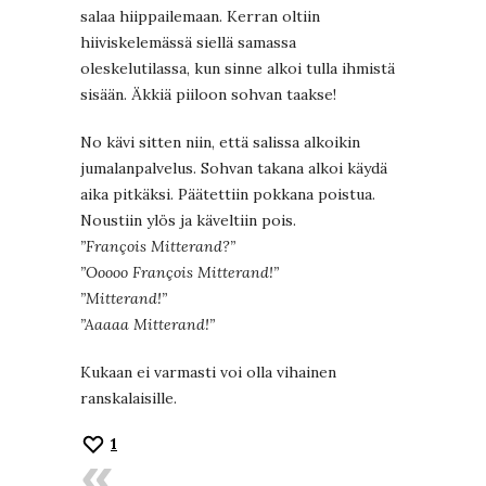
salaa hiippailemaan. Kerran oltiin
hiiviskelemässä siellä samassa
oleskelutilassa, kun sinne alkoi tulla ihmistä
sisään. Äkkiä piiloon sohvan taakse!
No kävi sitten niin, että salissa alkoikin
jumalanpalvelus. Sohvan takana alkoi käydä
aika pitkäksi. Päätettiin pokkana poistua.
Noustiin ylös ja käveltiin pois.
”François Mitterand?”
”Ooooo François Mitterand!”
”Mitterand!”
”Aaaaa Mitterand!”
Kukaan ei varmasti voi olla vihainen
ranskalaisille.
1