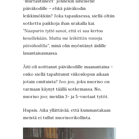
”murtautuneet” jonnekin läheiselle
päiväkodille – ehkä päiväkodin
leikkimökkiin? Joka tapauksessa, siellä oltiin
sotkettu paikkoja ihan urakalla kai.
”Naapurin tyttö sanoi, että ei saa kertoa
kenellekään. Mutta me leikittiin rosvoja
päiväkodilla”
, minä olin myöntänyt äidille
lauantaisaunassa.
Äiti oli soittanut päiväkodille maanantaina –
onko siellä tapahtunut viikonlopun aikaan
jotain omituista? Joo joo, joku nuoriso on
varmaan käynyt täällä sotkemassa. No,
nuoriso joo; meidän 3- ja 5-vuotaat tytöt.
Hupsis. Aika yllättävää, että kummastakaan
meistä ei tullut nuorisorikollista.