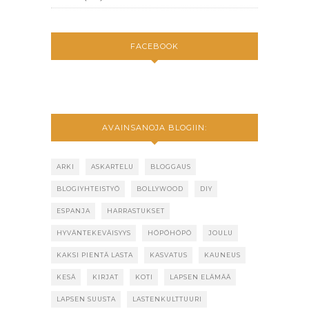
FACEBOOK
AVAINSANOJA BLOGIIN:
ARKI
ASKARTELU
BLOGGAUS
BLOGIYHTEISTYÖ
BOLLYWOOD
DIY
ESPANJA
HARRASTUKSET
HYVÄNTEKEVÄISYYS
HÖPÖHÖPÖ
JOULU
KAKSI PIENTÄ LASTA
KASVATUS
KAUNEUS
KESÄ
KIRJAT
KOTI
LAPSEN ELÄMÄÄ
LAPSEN SUUSTA
LASTENKULTTUURI