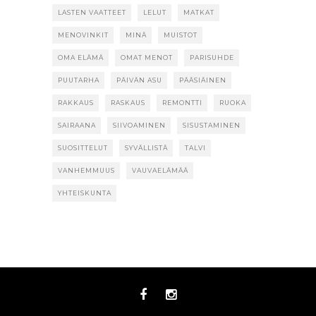
LASTEN VAATTEET
LELUT
MATKAT
MENOVINKIT
MINÄ
MUISTOT
OMA ELÄMÄ
OMAT MENOT
PARISUHDE
PUUTARHA
PÄIVÄN ASU
PÄÄSIÄINEN
RAKKAUS
RASKAUS
REMONTTI
RUOKA
SAIRAANA
SIIVOAMINEN
SISUSTAMINEN
SUOSITTELUT
SYVÄLLISTÄ
TALVI
VANHEMMUUS
VAUVAELÄMÄÄ
YHTEISKUNTA