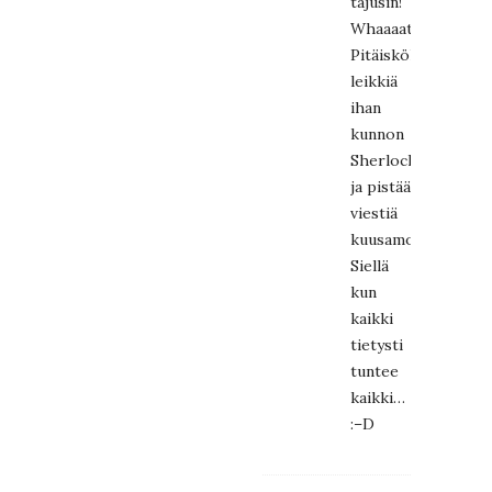
tajusin!
Whaaaat?!
Pitäisköhän
leikkiä
ihan
kunnon
Sherlockia
ja pistää
viestiä
kuusamolaisille.
Siellä
kun
kaikki
tietysti
tuntee
kaikki…
:–D