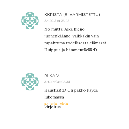
KKRISTA (EI VARMISTETTU)
2.4.2015 at 23:28
No mutta! Aika hieno
juonenkäänne, vaikkakin vain
tapahtuma todellisesta elämästä.
Huippua ja hämmentävää :D
RIIKA V.
3.4.2015 at 08:35
Hauskaa! :D Oli pakko käydä
lukemassa
se toinenkin
kirjoitus.