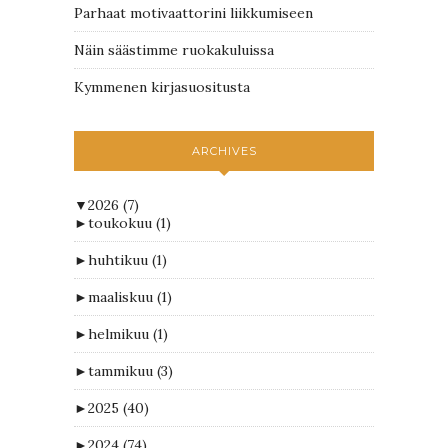
Parhaat motivaattorini liikkumiseen
Näin säästimme ruokakuluissa
Kymmenen kirjasuositusta
ARCHIVES
▼
2026
(7)
►
toukokuu
(1)
►
huhtikuu
(1)
►
maaliskuu
(1)
►
helmikuu
(1)
►
tammikuu
(3)
►
2025
(40)
►
2024
(74)