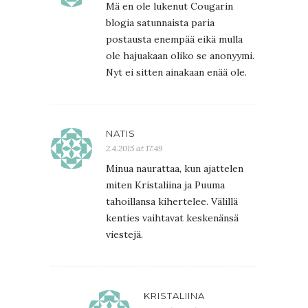
Mä en ole lukenut Cougarin
blogia satunnaista paria
postausta enempää eikä mulla
ole hajuakaan oliko se anonyymi.
Nyt ei sitten ainakaan enää ole.
NATIS
2.4.2015 at 17:49
Minua naurattaa, kun ajattelen
miten Kristaliina ja Puuma
tahoillansa kihertelee. Välillä
kenties vaihtavat keskenänsä
viestejä.
KRISTALIINA