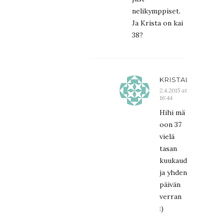
nelikymppiset.
Ja Krista on kai
38?
KRISTALIINA
2.4.2015 at
16:44
Hihi mä
oon 37
vielä
tasan
kuukauden
ja yhden
päivän
verran
:)