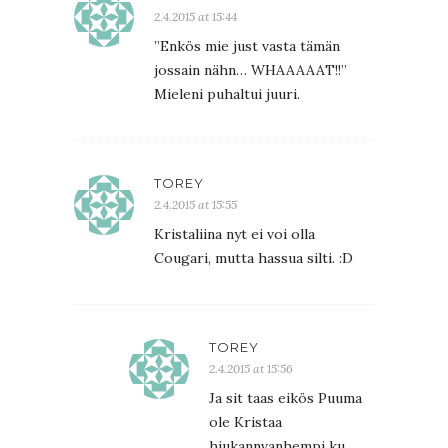
2.4.2015 at 15:44
”Enkös mie just vasta tämän
jossain nähn… WHAAAAAT!!”
Mieleni puhaltui juuri.
TOREY
2.4.2015 at 15:55
Kristaliina nyt ei voi olla
Cougari, mutta hassua silti. :D
TOREY
2.4.2015 at 15:56
Ja sit taas eikös Puuma
ole Kristaa
hiukannvanhempi ku