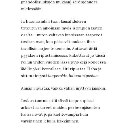
(mahdollisuuksien mukaan) se ohjenuora
mielessään.
Ja huomasinkin tuon lausahduksen
toteutuvan aikoinaan myös isompien lasten
osalta – miten valtavan innoissaan taaperot
tosiaan ovat, kun pääsevät mukaan ihan
tavallisiin arjen tekemisiin. Auttavat äitiä
pyykkien ripustamisessa: kiikuttavat jo tässä
reilun yhden vuoden iässä pyykkejä koneessa
äidille yksi kerrallaan, äiti ripustaa. Haha ja
sitten tietysti
taaperokin haluaa ripustaa
.
Annan ripustaa, vaikka vähän myttyyn jäisikin.
Joskus tuntuu, että tässä taaperopässä
arkiset askareet muiden perheenjäsenten
kanssa ovat jopa kiehtovampia kuin
varsinainen leluilla leikkiminen.