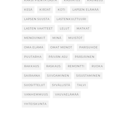
KAKSI PIENTÄ LASTA
KASVATUS
KAUNEUS
KESÄ
KIRJAT
KOTI
LAPSEN ELÄMÄÄ
LAPSEN SUUSTA
LASTENKULTTUURI
LASTEN VAATTEET
LELUT
MATKAT
MENOVINKIT
MINÄ
MUISTOT
OMA ELÄMÄ
OMAT MENOT
PARISUHDE
PUUTARHA
PÄIVÄN ASU
PÄÄSIÄINEN
RAKKAUS
RASKAUS
REMONTTI
RUOKA
SAIRAANA
SIIVOAMINEN
SISUSTAMINEN
SUOSITTELUT
SYVÄLLISTÄ
TALVI
VANHEMMUUS
VAUVAELÄMÄÄ
YHTEISKUNTA