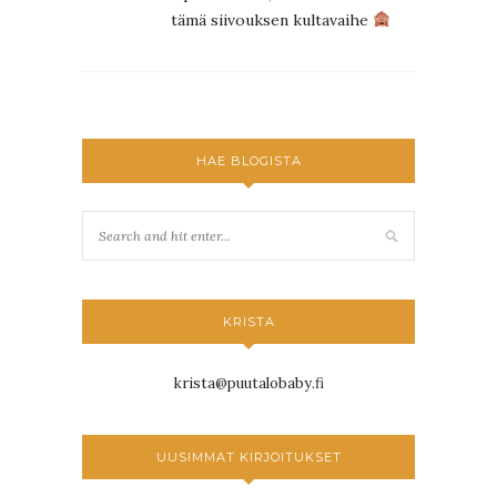
tämä siivouksen kultavaihe
HAE BLOGISTA
KRISTA
krista@puutalobaby.fi
UUSIMMAT KIRJOITUKSET