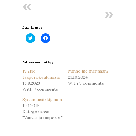
Jaa tämä:
Jaa
Jaa
Twitterissä(Avautuu
Facebookissa(Avautuu
uudessa
uudessa
ikkunassa)
ikkunassa)
Aiheeseen liittyy
1v 2kk
Minne me mennään?
taaperokuulumisia
21.10.2024
15.8.2023
With 9 comments
With 7 comments
Sydämensärkijäinen
19.1.2015
Kategoriassa
"Vauvat ja taaperot"