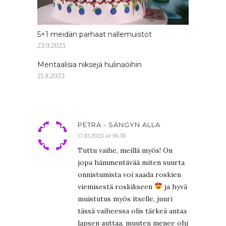
5+1 meidän parhaat nallemuistot
23.9.2025
Mentaalisia niksejä hulinaöihin
21.8.2023
PETRA - SÄNGYN ALLA
17.10.2023 at 16:58
Tuttu vaihe, meillä myös! On
jopa hämmentävää miten suurta
onnistumista voi saada roskien
viemisestä roskikseen
ja hyvä
muistutus myös itselle, juuri
tässä vaiheessa olis tärkeä antaa
lapsen auttaa, muuten menee ohi