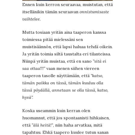
Ennen kuin kerron seuraavaa, muistutan, että
itsellänikin tämän seuraavan
onnistumisaste
vaihtelee
.
Mutta tosiaan yritän aina taaperon kanssa
toimiessa pitää mielessäni sen
muistisäännön, että lapsi haluaa tehdä oikein.
Ja yritän toimia siltä taustalta eri tilanteissa.
Niinpä yritän muistaa, että en sano
”sitä ei
saa ottaa!!!”
vaan menen siihen viereen
taaperon tasolle näyttämään, että
”katso,
tämän paikka on tässä, tämän kuuluu olla
tässä pöydällä, annetaan se olla tässä, katso,
hyvä”.
Koska useammin kuin kerran olen
huomannut, että jos spontaanisti hihkaisen,
että
”älä heitä!”
, niin haha arvatkaa, mitä
tapahtuu. Ehkä taapero kuulee tutun sanan