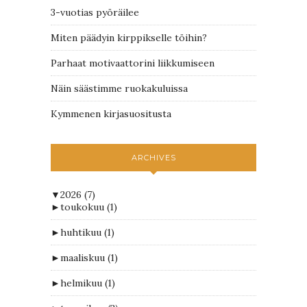
3-vuotias pyöräilee
Miten päädyin kirppikselle töihin?
Parhaat motivaattorini liikkumiseen
Näin säästimme ruokakuluissa
Kymmenen kirjasuositusta
ARCHIVES
▼
2026
(7)
►
toukokuu
(1)
►
huhtikuu
(1)
►
maaliskuu
(1)
►
helmikuu
(1)