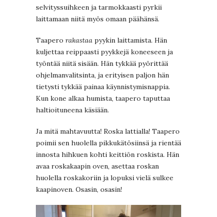
selvityssuihkeen ja tarmokkaasti pyrkii
laittamaan niitä myös omaan päähänsä.
Taapero
rakastaa
pyykin laittamista. Hän
kuljettaa reippaasti pyykkejä koneeseen ja
työntää niitä sisään. Hän tykkää pyörittää
ohjelmanvalitsinta, ja erityisen paljon hän
tietysti tykkää painaa käynnistymisnappia.
Kun kone alkaa humista, taapero taputtaa
haltioituneena käsiään.
Ja mitä mahtavuutta! Roska lattialla! Taapero
poimii sen huolella pikkukätösiinsä ja rientää
innosta hihkuen kohti keittiön roskista. Hän
avaa roskakaapin oven, asettaa roskan
huolella roskakoriin ja lopuksi vielä sulkee
kaapinoven. Osasin, osasin!