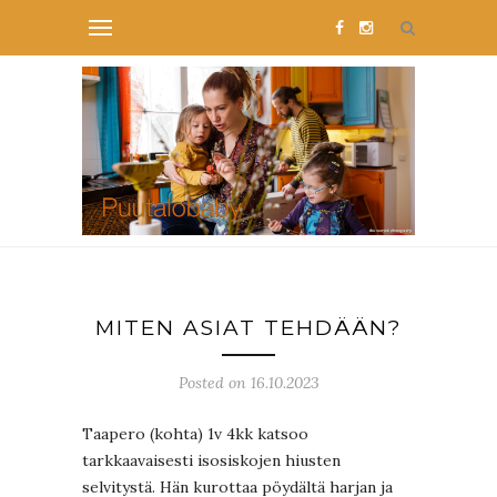
MITEN ASIAT TEHDÄÄN?
Posted on 16.10.2023
Taapero (kohta) 1v 4kk katsoo
tarkkaavaisesti isosiskojen hiusten
selvitystä. Hän kurottaa pöydältä harjan ja