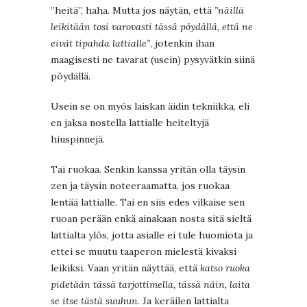
”heitä”, haha. Mutta jos näytän, että
”näillä
leikitään tosi varovasti tässä pöydällä, että ne
eivät tipahda lattialle”
, jotenkin ihan
maagisesti ne tavarat (usein) pysyvätkin siinä
pöydällä.
Usein se on myös laiskan äidin tekniikka, eli
en jaksa nostella lattialle heiteltyjä
hiuspinnejä.
Tai ruokaa. Senkin kanssa yritän olla täysin
zen ja täysin noteeraamatta, jos ruokaa
lentää lattialle. Tai en siis edes vilkaise sen
ruoan perään enkä ainakaan nosta sitä sieltä
lattialta ylös, jotta asialle ei tule huomiota ja
ettei se muutu taaperon mielestä kivaksi
leikiksi. Vaan yritän näyttää, että
katso ruoka
pidetään tässä tarjottimella, tässä näin, laita
se itse tästä suuhun
. Ja keräilen lattialta