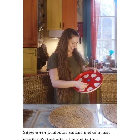
Silpominen
kuulostaa sanana melkein liian
siistiltä. Se tarkoittaa kuitenkin tosi