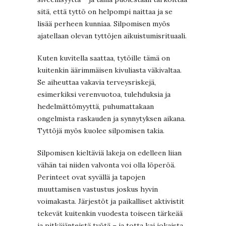
sitä, että tyttö on helpompi naittaa ja se
lisää perheen kunniaa. Silpomisen myös
ajatellaan olevan tyttöjen aikuistumisrituaali.
Kuten kuvitella saattaa, tytöille tämä on
kuitenkin äärimmäisen kivuliasta väkivaltaa.
Se aiheuttaa vakavia terveysriskejä,
esimerkiksi verenvuotoa, tulehduksia ja
hedelmättömyyttä, puhumattakaan
ongelmista raskauden ja synnytyksen aikana.
Tyttöjä myös kuolee silpomisen takia.
Silpomisen kieltäviä lakeja on edelleen liian
vähän tai niiden valvonta voi olla löperöä.
Perinteet ovat syvällä ja tapojen
muuttamisen vastustus joskus hyvin
voimakasta. Järjestöt ja paikalliset aktivistit
tekevät kuitenkin vuodesta toiseen tärkeää
ja pitkäjänteistä työtä – ja totta kai jokaista