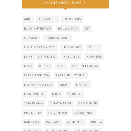
AVAINSANOJA BLOGIIN:
ARKI
ASKARTELU
BLOGGAUS
BLOGIYHTEISTYÖ
BOLLYWOOD
DIY
ESPANJA
HARRASTUKSET
HYVÄNTEKEVÄISYYS
HÖPÖHÖPÖ
JOULU
KAKSI PIENTÄ LASTA
KASVATUS
KAUNEUS
KESÄ
KIRJAT
KOTI
LAPSEN ELÄMÄÄ
LAPSEN SUUSTA
LASTENKULTTUURI
LASTEN VAATTEET
LELUT
MATKAT
MENOVINKIT
MINÄ
MUISTOT
OMA ELÄMÄ
OMAT MENOT
PARISUHDE
PUUTARHA
PÄIVÄN ASU
PÄÄSIÄINEN
RAKKAUS
RASKAUS
REMONTTI
RUOKA