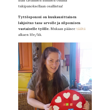
ihan tavallinen ihminen omalla
tukipanoksellaan osallistua!
Tyttösponssi on kuukausittainen
lahjoitus tasa-arvolle ja silpomisen
vastaiselle työlle.
Mukaan pääsee
täältä
alkaen 10e/kk.