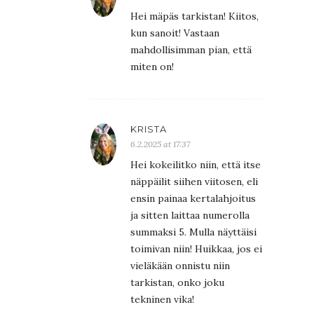
Hei mäpäs tarkistan! Kiitos,
kun sanoit! Vastaan
mahdollisimman pian, että
miten on!
KRISTA
6.2.2025 at 17:37
Hei kokeilitko niin, että itse
näppäilit siihen viitosen, eli
ensin painaa kertalahjoitus
ja sitten laittaa numerolla
summaksi 5. Mulla näyttäisi
toimivan niin! Huikkaa, jos ei
vieläkään onnistu niin
tarkistan, onko joku
tekninen vika!