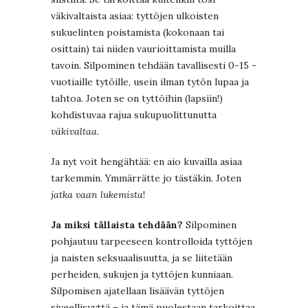
väkivaltaista asiaa: tyttöjen ulkoisten
sukuelinten poistamista (kokonaan tai
osittain) tai niiden vaurioittamista muilla
tavoin. Silpominen tehdään tavallisesti 0-15 -
vuotiaille tytöille, usein ilman tytön lupaa ja
tahtoa. Joten se on tyttöihin (lapsiin!)
kohdistuvaa rajua sukupuolittunutta
väkivaltaa
.
Ja nyt voit hengähtää: en aio kuvailla asiaa
tarkemmin. Ymmärrätte jo tästäkin. Joten
jatka vaan lukemista
!
Ja miksi tällaista tehdään?
Silpominen
pohjautuu tarpeeseen kontrolloida tyttöjen
ja naisten seksuaalisuutta, ja se liitetään
perheiden, sukujen ja tyttöjen kunniaan.
Silpomisen ajatellaan lisäävän tyttöjen
siveellisyyttä – ja tämä puolestaan tarkoittaa