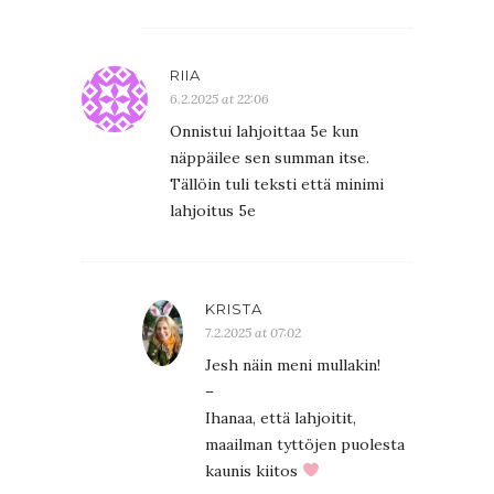
RIIA
6.2.2025 at 22:06
Onnistui lahjoittaa 5e kun
näppäilee sen summan itse.
Tällöin tuli teksti että minimi
lahjoitus 5e
KRISTA
7.2.2025 at 07:02
Jesh näin meni mullakin!
–
Ihanaa, että lahjoitit,
maailman tyttöjen puolesta
kaunis kiitos