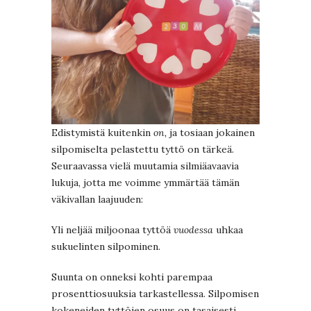
Edistymistä kuitenkin
on,
ja tosiaan jokainen
silpomiselta pelastettu tyttö on tärkeä.
Seuraavassa vielä muutamia silmiäavaavia
lukuja, jotta me voimme ymmärtää tämän
väkivallan laajuuden:
Yli neljää miljoonaa tyttöä
vuodessa
uhkaa
sukuelinten silpominen.
Suunta on onneksi kohti parempaa
prosenttiosuuksia tarkastellessa. Silpomisen
kokeneiden tyttöjen osuus on tasaisesti