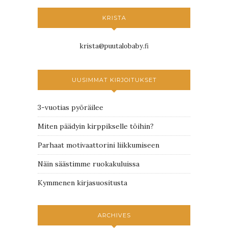
KRISTA
krista@puutalobaby.fi
UUSIMMAT KIRJOITUKSET
3-vuotias pyöräilee
Miten päädyin kirppikselle töihin?
Parhaat motivaattorini liikkumiseen
Näin säästimme ruokakuluissa
Kymmenen kirjasuositusta
ARCHIVES