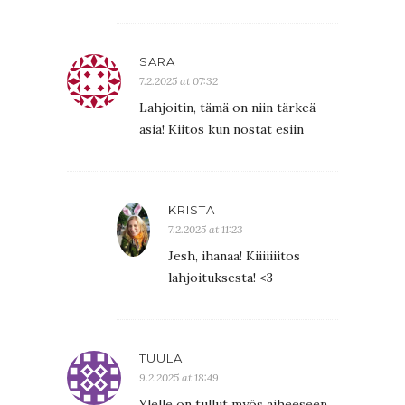
SARA
7.2.2025 at 07:32
Lahjoitin, tämä on niin tärkeä
asia! Kiitos kun nostat esiin
KRISTA
7.2.2025 at 11:23
Jesh, ihanaa! Kiiiiiiitos
lahjoituksesta! <3
TUULA
9.2.2025 at 18:49
Ylelle on tullut myös aiheeseen