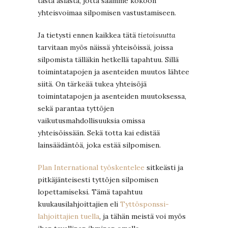
tästä asiasta, jotta saamme kokoon
yhteisvoimaa silpomisen vastustamiseen.
Ja tietysti ennen kaikkea tätä
tietoisuutta
tarvitaan myös näissä yhteisöissä, joissa
silpomista tälläkin hetkellä tapahtuu. Sillä
toimintatapojen ja asenteiden muutos lähtee
siitä. On tärkeää tukea yhteisöjä
toimintatapojen ja asenteiden muutoksessa,
sekä parantaa tyttöjen
vaikutusmahdollisuuksia omissa
yhteisöissään. Sekä totta kai edistää
lainsäädäntöä, joka estää silpomisen.
Plan International työskentelee
sitkeästi ja
pitkäjänteisesti tyttöjen silpomisen
lopettamiseksi. Tämä tapahtuu
kuukausilahjoittajien eli
Tyttösponssi-
lahjoittajien tuella
, ja tähän meistä voi myös