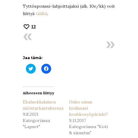
Tyttösponssi-lahjoittajaksi (alk. 10e/kk) voit
liittyä
täältä
.
13
Jaa tämä:
Jaa
Jaa
Twitterissä(Avautuu
Facebookissa(Avautuu
uudessa
uudessa
ikkunassa)
ikkunassa)
Aiheeseen liittyy
Ekaluokkalainen
Onko sinun
näöntarkastuksessa
kodissasi
9.8.2021
keuhkosyöpäriski?
Kategoriassa
9.11.2017
"Lapset"
Kategoriassa "Koti
& sisustus"