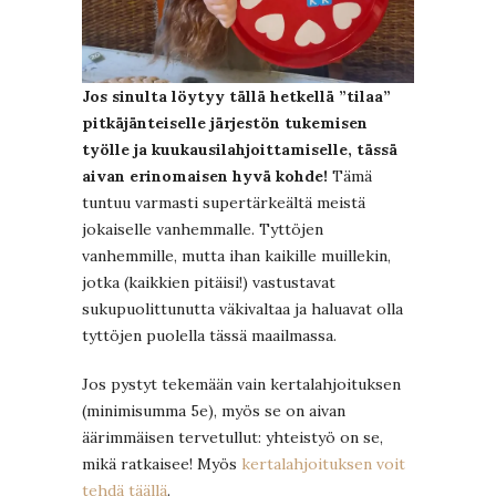
Jos sinulta löytyy tällä hetkellä ”tilaa”
pitkäjänteiselle järjestön tukemisen
työlle ja kuukausilahjoittamiselle, tässä
aivan erinomaisen hyvä kohde!
Tämä
tuntuu varmasti supertärkeältä meistä
jokaiselle vanhemmalle. Tyttöjen
vanhemmille, mutta ihan kaikille muillekin,
jotka (kaikkien pitäisi!) vastustavat
sukupuolittunutta väkivaltaa ja haluavat olla
tyttöjen puolella tässä maailmassa.
Jos pystyt tekemään vain kertalahjoituksen
(minimisumma 5e), myös se on aivan
äärimmäisen tervetullut: yhteistyö on se,
mikä ratkaisee! Myös
kertalahjoituksen voit
tehdä täällä
.