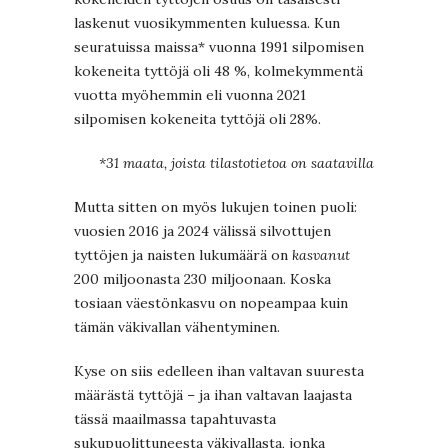
laskenut vuosikymmenten kuluessa. Kun
seuratuissa maissa* vuonna 1991 silpomisen
kokeneita tyttöjä oli 48 %, kolmekymmentä
vuotta myöhemmin eli vuonna 2021
silpomisen kokeneita tyttöjä oli 28%.
*31 maata, joista tilastotietoa on saatavilla
Mutta sitten on myös lukujen toinen puoli:
vuosien 2016 ja 2024 välissä silvottujen
tyttöjen ja naisten lukumäärä on
kasvanut
200 miljoonasta 230 miljoonaan. Koska
tosiaan väestönkasvu on nopeampaa kuin
tämän väkivallan vähentyminen.
Kyse on siis edelleen ihan valtavan suuresta
määrästä tyttöjä – ja ihan valtavan laajasta
tässä maailmassa tapahtuvasta
sukupuolittuneesta väkivallasta, jonka