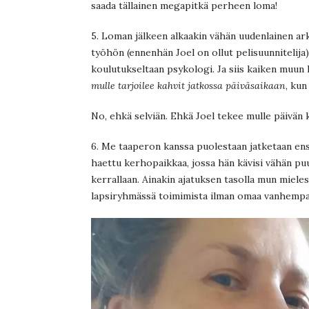
saada tällainen megapitkä perheen loma!
5. Loman jälkeen alkaakin vähän uudenlainen ark
työhön (ennenhän Joel on ollut pelisuunnitelija)
koulutukseltaan psykologi. Ja siis kaiken muun 
mulle tarjoilee kahvit jatkossa päiväsaikaan
, kun
No, ehkä selviän. Ehkä Joel tekee mulle päivän 
6. Me taaperon kanssa puolestaan jatketaan ensi
haettu kerhopaikkaa, jossa hän kävisi vähän p
kerrallaan. Ainakin ajatuksen tasolla mun miele
lapsiryhmässä toimimista ilman omaa vanhempaa.