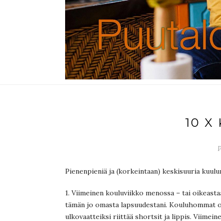
10 X
P
Pienenpieniä ja (korkeintaan) keskisuuria kuulu
1. Viimeinen kouluviikko menossa – tai oikeastaa
tämän jo omasta lapsuudestani. Kouluhommat on j
ulkovaatteiksi riittää shortsit ja lippis. Viimein