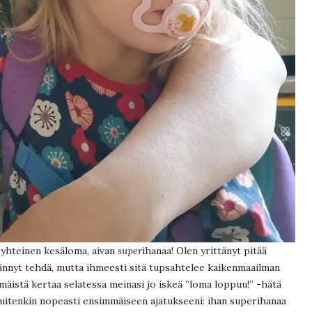
 yhteinen kesäloma, aivan
super
ihanaa! Olen yrittänyt pitää
tykännyt tehdä, mutta ihmeesti sitä tupsahtelee kaikenmaailman
mmäistä kertaa selatessa meinasi jo iskeä ”loma loppuu!” -hätä
 kuitenkin nopeasti ensimmäiseen ajatukseeni: ihan superihanaa