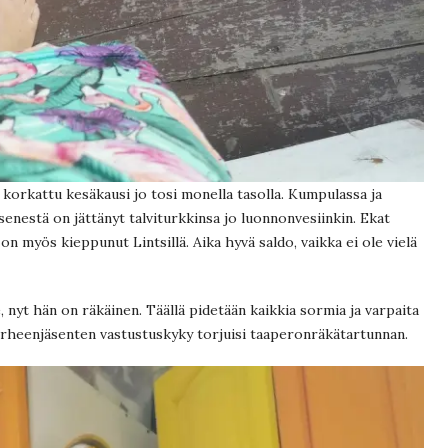
n korkattu kesäkausi jo tosi monella tasolla. Kumpulassa ja
äsenestä on jättänyt talviturkkinsa jo luonnonvesiinkin. Ekat
 on myös kieppunut Lintsillä. Aika hyvä saldo, vaikka ei ole vielä
nyt hän on räkäinen. Täällä pidetään kaikkia sormia ja varpaita
 perheenjäsenten vastustuskyky torjuisi taaperonräkätartunnan.