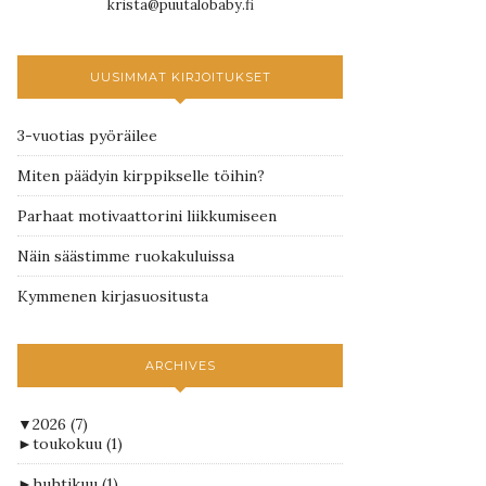
krista@puutalobaby.fi
UUSIMMAT KIRJOITUKSET
3-vuotias pyöräilee
Miten päädyin kirppikselle töihin?
Parhaat motivaattorini liikkumiseen
Näin säästimme ruokakuluissa
Kymmenen kirjasuositusta
ARCHIVES
▼
2026
(7)
►
toukokuu
(1)
►
huhtikuu
(1)