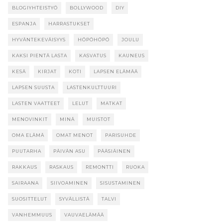
BLOGIYHTEISTYÖ
BOLLYWOOD
DIY
ESPANJA
HARRASTUKSET
HYVÄNTEKEVÄISYYS
HÖPÖHÖPÖ
JOULU
KAKSI PIENTÄ LASTA
KASVATUS
KAUNEUS
KESÄ
KIRJAT
KOTI
LAPSEN ELÄMÄÄ
LAPSEN SUUSTA
LASTENKULTTUURI
LASTEN VAATTEET
LELUT
MATKAT
MENOVINKIT
MINÄ
MUISTOT
OMA ELÄMÄ
OMAT MENOT
PARISUHDE
PUUTARHA
PÄIVÄN ASU
PÄÄSIÄINEN
RAKKAUS
RASKAUS
REMONTTI
RUOKA
SAIRAANA
SIIVOAMINEN
SISUSTAMINEN
SUOSITTELUT
SYVÄLLISTÄ
TALVI
VANHEMMUUS
VAUVAELÄMÄÄ