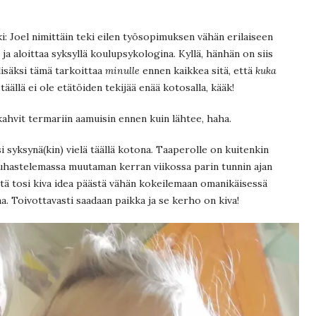
i: Joel nimittäin teki eilen työsopimuksen vähän erilaiseen
 ja aloittaa syksyllä koulupsykologina. Kyllä, hänhän on siis
lisäksi tämä tarkoittaa
minulle
ennen kaikkea sitä, että
kuka
 täällä ei ole etätöiden tekijää enää kotosalla, kääk!
kahvit termariin aamuisin ennen kuin lähtee, haha.
 syksynä(kin) vielä täällä kotona. Taaperolle on kuitenkin
uuhastelemassa muutaman kerran viikossa parin tunnin ajan
stä tosi kiva idea päästä vähän kokeilemaan omanikäisessä
 Toivottavasti saadaan paikka ja se kerho on kiva!