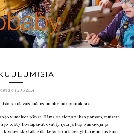
 KUULUMISIA
osted on 29.5.2024
misia ja tulevaisuudensuunnitelmia puutalosta.
n jo viimeiset päivät. Nämä on tietysti ihan parasta, muistan
o tehty, koulupäivät ovat lyhyitä ja kuplivankivoja, ja
en kouluviikko tällaisilla keleillä on lähes yhtä riemukas kuin