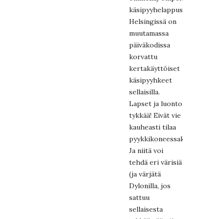
käsipyyhelappusia.
Helsingissä on
muutamassa
päiväkodissa
korvattu
kertakäyttöiset
käsipyyhkeet
sellaisilla.
Lapset ja luonto
tykkää! Eivät vie
kauheasti tilaa
pyykkikoneessakaan.
Ja niitä voi
tehdä eri värisiä
(ja värjätä
Dylonilla, jos
sattuu
sellaisesta