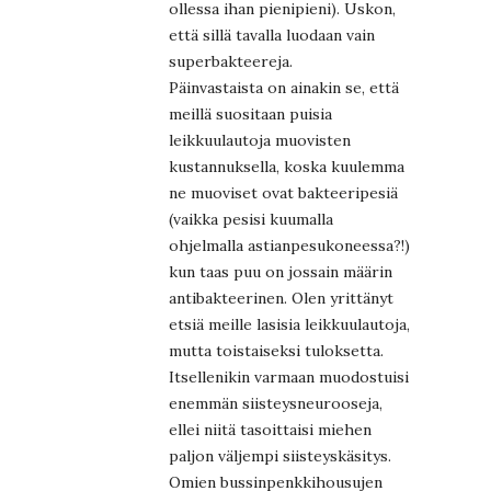
ollessa ihan pienipieni). Uskon,
että sillä tavalla luodaan vain
superbakteereja.
Päinvastaista on ainakin se, että
meillä suositaan puisia
leikkuulautoja muovisten
kustannuksella, koska kuulemma
ne muoviset ovat bakteeripesiä
(vaikka pesisi kuumalla
ohjelmalla astianpesukoneessa?!)
kun taas puu on jossain määrin
antibakteerinen. Olen yrittänyt
etsiä meille lasisia leikkuulautoja,
mutta toistaiseksi tuloksetta.
Itsellenikin varmaan muodostuisi
enemmän siisteysneurooseja,
ellei niitä tasoittaisi miehen
paljon väljempi siisteyskäsitys.
Omien bussinpenkkihousujen