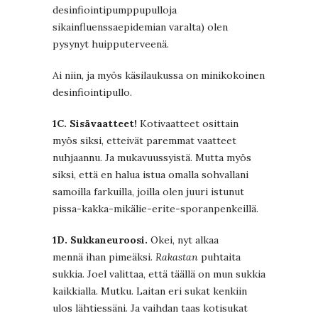
desinfiointipumppupulloja
sikainfluenssaepidemian varalta) olen
pysynyt huipputerveenä.
Ai niin, ja myös käsilaukussa on minikokoinen
desinfiointipullo.
1C. Sisävaatteet!
Kotivaatteet osittain
myös siksi, etteivät paremmat vaatteet
nuhjaannu. Ja mukavuussyistä. Mutta myös
siksi, että en halua istua omalla sohvallani
samoilla farkuilla, joilla olen juuri istunut
pissa-kakka-mikälie-erite-sporanpenkeillä.
1D. Sukkaneuroosi.
Okei, nyt alkaa
mennä ihan pimeäksi.
Rakastan
puhtaita
sukkia. Joel valittaa, että täällä on mun sukkia
kaikkialla. Mutku. Laitan eri sukat kenkiin
ulos lähtiessäni. Ja vaihdan taas kotisukat