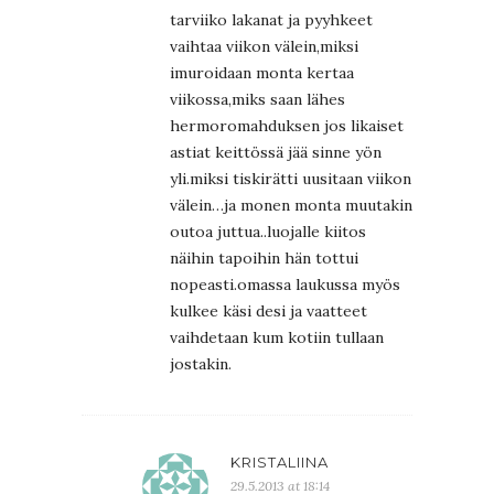
tarviiko lakanat ja pyyhkeet
vaihtaa viikon välein,miksi
imuroidaan monta kertaa
viikossa,miks saan lähes
hermoromahduksen jos likaiset
astiat keittössä jää sinne yön
yli.miksi tiskirätti uusitaan viikon
välein…ja monen monta muutakin
outoa juttua..luojalle kiitos
näihin tapoihin hän tottui
nopeasti.omassa laukussa myös
kulkee käsi desi ja vaatteet
vaihdetaan kum kotiin tullaan
jostakin.
KRISTALIINA
29.5.2013 at 18:14