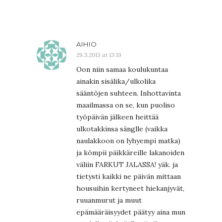
AIHIO
29.5.2013 at 13:19
Oon niin samaa koulukuntaa
ainakin sisälika/ulkolika
sääntöjen suhteen. Inhottavinta
maailmassa on se, kun puoliso
työpäivän jälkeen heittää
ulkotakkinsa sänglle (vaikka
naulakkoon on lyhyempi matka)
ja kömpii päikkäreille lakanoiden
väliin FARKUT JALASSA! yäk. ja
tietysti kaikki ne päivän mittaan
housuihin kertyneet hiekanjyvät,
ruuanmurut ja muut
epämääräisyydet päätyy aina mun