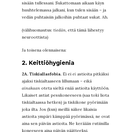
sisään tullessani. Sukattomaan aikaan käyn
huuhtelemassa jalkani, kun tulen sisään – ja
vedän puhtaisiin jalkoihin puhtaat sukat. Ah.
(välihuomautus:
tiedän
, että tämä lähestyy
neuroottista)
Ja toisena olennaisena:
2. Keittiöhygienia
2A. Tiskiallasfobia.
Ei ei
ei
astioita pitkäksi
ajaksi tiskialtaaseen lillumaan – eikä
ainakaan
oteta sieltä enää astioita käyttöön.
Likaiset astiat pesukoneeseen (saa toki liota
tiskialtaassa hetken) ja tiskikone pyörimään
joka ilta. Jos (kun) meillä näkee likaisia
astioita ympäri kämppää pyörimässä, ne ovat
aina sen päivän astioita. Ne keräään rutiinilla
koneeseen aina päivän päätteeksi.