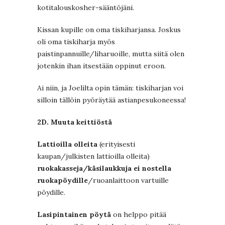
kotitalouskosher-sääntöjäni.
Kissan kupille on oma tiskiharjansa. Joskus
oli oma tiskiharja myös
paistinpannuille/liharuoille, mutta siitä olen
jotenkin ihan itsestään oppinut eroon.
Ai niin, ja Joelilta opin tämän: tiskiharjan voi
silloin tällöin pyöräytää astianpesukoneessa!
2D. Muuta keittiöstä
Lattioilla olleita
(erityisesti
kaupan/julkisten lattioilla olleita)
ruokakasseja/käsilaukkuja ei nostella
ruokapöydille
/ruoanlaittoon vartuille
pöydille.
Lasipintainen pöytä
on helppo pitää