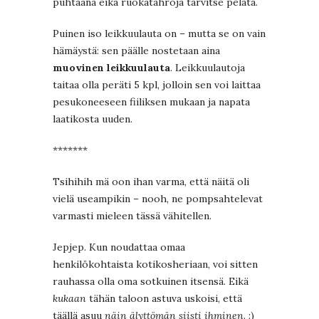
puhtaana eikä ruokatahroja tarvitse pelätä.
Puinen iso leikkuulauta on – mutta se on vain
hämäystä: sen päälle nostetaan aina
muovinen leikkuulauta
. Leikkuulautoja
taitaa olla peräti 5 kpl, jolloin sen voi laittaa
pesukoneeseen fiiliksen mukaan ja napata
laatikosta uuden.
*******
Tsihihih mä oon ihan varma, että näitä oli
vielä useampikin – nooh, ne pompsahtelevat
varmasti mieleen tässä vähitellen.
Jepjep. Kun noudattaa omaa
henkilökohtaista kotikosheriaan, voi sitten
rauhassa olla oma sotkuinen itsensä. Eikä
kukaan
tähän taloon astuva uskoisi, että
täällä asuu
näin älyttömän siisti ihminen
. :)