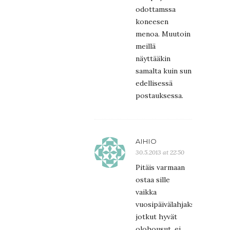
odottamssa
koneesen
menoa. Muutoin
meillä
näyttääkin
samalta kuin sun
edellisessä
postauksessa.
AIHIO
30.5.2013 at 22:50
Pitäis varmaan
ostaa sille
vaikka
vuosipäivälahjaks
jotkut hyvät
olohousut, ei