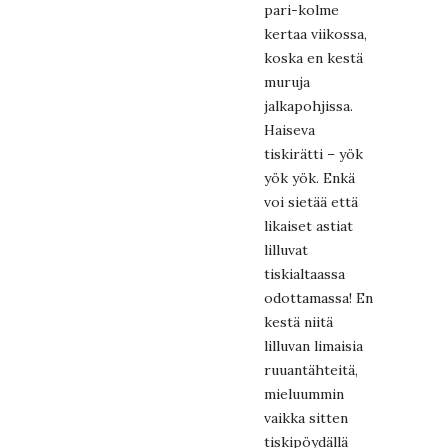
pari-kolme
kertaa viikossa,
koska en kestä
muruja
jalkapohjissa.
Haiseva
tiskirätti – yök
yök yök. Enkä
voi sietää että
likaiset astiat
lilluvat
tiskialtaassa
odottamassa! En
kestä niitä
lilluvan limaisia
ruuantähteitä,
mieluummin
vaikka sitten
tiskipöydällä