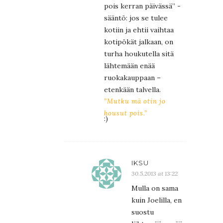
pois kerran päivässä” -
sääntö: jos se tulee
kotiin ja ehtii vaihtaa
kotipökät jalkaan, on
turha houkutella sitä
lähtemään enää
ruokakauppaan –
etenkään talvella.
”Mutku mä otin jo
housut pois.”
:)
IKSU
30.5.2013 at 13:22
Mulla on sama
kuin Joelilla, en
suostu