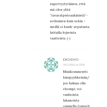
supertyytyväinen, että
mä olen yhtä
”tavaratputoaakäsistä”-
sotkuinen kuin sekin –
meillä ei kuule urputusta
lattialla lojuvista
vaatteista :) )
EKOEMO
30.5.2013 at 15:01
Minikommentti
käsipyyhkeisiin/talouspaper
jos haluaa olla
ekompi, voi
vanhoista
lakanoista
ommella/ompeluttaa