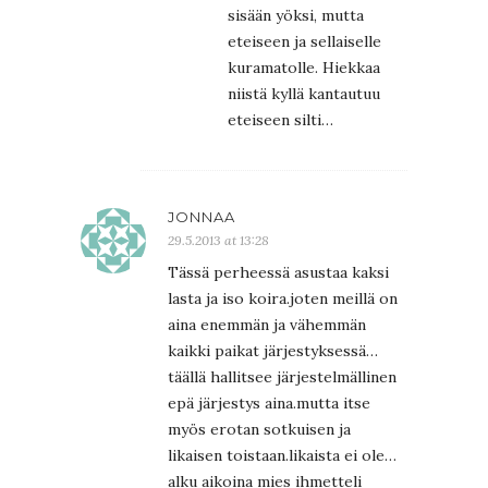
sisään yöksi, mutta
eteiseen ja sellaiselle
kuramatolle. Hiekkaa
niistä kyllä kantautuu
eteiseen silti…
JONNAA
29.5.2013 at 13:28
Tässä perheessä asustaa kaksi
lasta ja iso koira.joten meillä on
aina enemmän ja vähemmän
kaikki paikat järjestyksessä…
täällä hallitsee järjestelmällinen
epä järjestys aina.mutta itse
myös erotan sotkuisen ja
likaisen toistaan.likaista ei ole…
alku aikoina mies ihmetteli