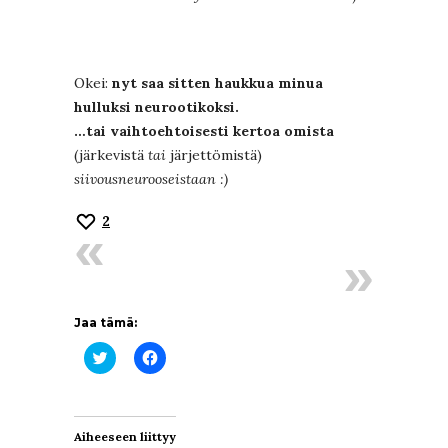
Okei:
nyt saa sitten haukkua minua
hulluksi neurootikoksi.
…tai vaihtoehtoisesti kertoa omista
(järkevistä
tai
järjettömistä)
siivousneurooseistaan :)
2
Jaa tämä:
Jaa
Jaa
Twitterissä(Avautuu
Facebookissa(Avautuu
uudessa
uudessa
ikkunassa)
ikkunassa)
Aiheeseen liittyy