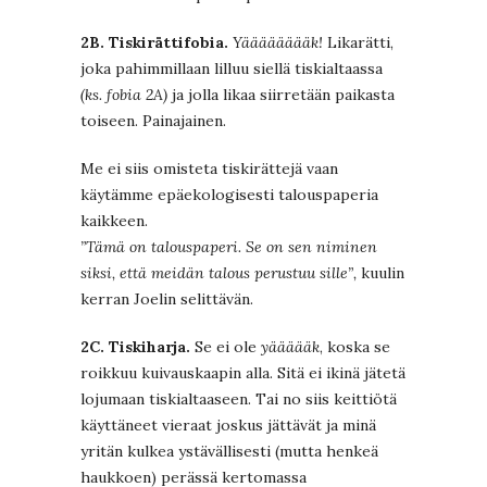
2B. Tiskirättifobia.
Yääääääääk!
Likarätti,
joka pahimmillaan lilluu siellä tiskialtaassa
(ks. fobia 2A)
ja jolla likaa siirretään paikasta
toiseen. Painajainen.
Me ei siis omisteta tiskirättejä vaan
käytämme epäekologisesti talouspaperia
kaikkeen.
”Tämä on talouspaperi. Se on sen niminen
siksi, että meidän talous perustuu sille”,
kuulin
kerran Joelin selittävän.
2C. Tiskiharja.
Se ei ole
yäääääk
, koska se
roikkuu kuivauskaapin alla. Sitä ei ikinä jätetä
lojumaan tiskialtaaseen. Tai no siis keittiötä
käyttäneet vieraat joskus jättävät ja minä
yritän kulkea ystävällisesti (mutta henkeä
haukkoen) perässä kertomassa