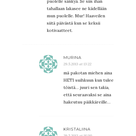
puolelle sänkyä. Se siis ihan
tahallaan lakasee ne kädellään
mun puolelle. Mur! Haaveilen
siitä päivästä kun se keksii
kotivaatteet.
MURINA
29.5.2013 at 13:22
mä pakotan miehen aina
HETI suihkuun kun tulee
töistä… juuri sen takia,
että seuraavaksi se aina
hakeutuu päikkäreille…
KRISTALIINA
29.5.2013 at 18:00