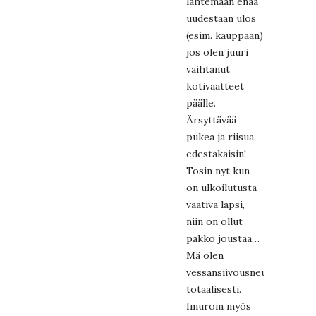
lähtemään enää
uudestaan ulos
(esim. kauppaan)
jos olen juuri
vaihtanut
kotivaatteet
päälle.
Ärsyttävää
pukea ja riisua
edestakaisin!
Tosin nyt kun
on ulkoilutusta
vaativa lapsi,
niin on ollut
pakko joustaa…
Mä olen
vessansiivousneurootikko,
totaalisesti.
Imuroin myös