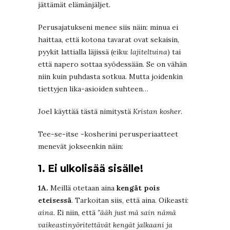
jättämät elämänjäljet.
Perusajatukseni menee siis näin: minua ei
haittaa, että kotona tavarat ovat sekaisin,
pyykit lattialla läjissä (eiku:
lajiteltuina
) tai
että napero sottaa syödessään. Se on vähän
niin kuin puhdasta sotkua. Mutta joidenkin
tiettyjen lika-asioiden suhteen…
Joel käyttää tästä nimitystä
Kristan kosher
.
Tee-se-itse -kosherini perusperiaatteet
menevät jokseenkin näin:
1. Ei ulkolisää sisälle!
1A.
Meillä otetaan aina
kengät pois
eteisessä
. Tarkoitan siis, että aina. Oikeasti:
aina
. Ei niin, että
”ääh just mä sain nämä
vaikeastinyöritettävät kengät jalkaani ja