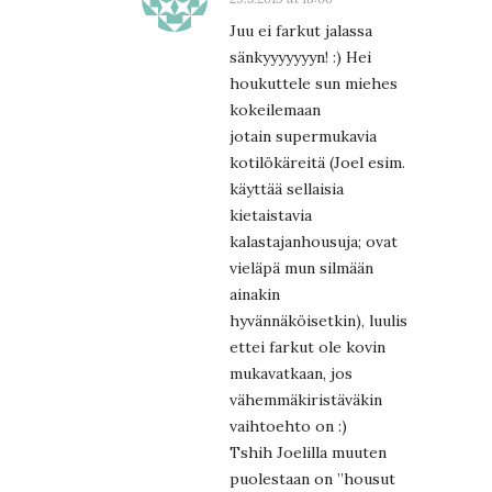
Juu ei farkut jalassa
sänkyyyyyyyn! :) Hei
houkuttele sun miehes
kokeilemaan
jotain supermukavia
kotilökäreitä (Joel esim.
käyttää sellaisia
kietaistavia
kalastajanhousuja; ovat
vieläpä mun silmään
ainakin
hyvännäköisetkin), luulis
ettei farkut ole kovin
mukavatkaan, jos
vähemmäkiristäväkin
vaihtoehto on :)
Tshih Joelilla muuten
puolestaan on ”housut