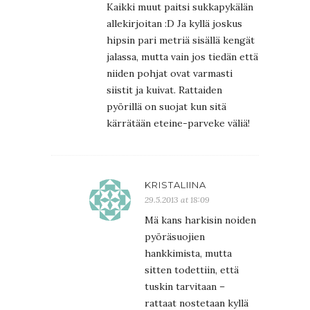
Kaikki muut paitsi sukkapykälän
allekirjoitan :D Ja kyllä joskus
hipsin pari metriä sisällä kengät
jalassa, mutta vain jos tiedän että
niiden pohjat ovat varmasti
siistit ja kuivat. Rattaiden
pyörillä on suojat kun sitä
kärrätään eteine-parveke väliä!
KRISTALIINA
29.5.2013 at 18:09
Mä kans harkisin noiden
pyöräsuojien
hankkimista, mutta
sitten todettiin, että
tuskin tarvitaan –
rattaat nostetaan kyllä