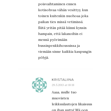
poisvaihtaminen ennen
kotisohvaa vähän vesittyy, kun
toinen kuitenkin nuohoaa joka
paikan ties missä vetimissä.
Siitä yritän pitää kiinni kynsin
hampain, että lakanoihin ei
mennä pyörimään
bussinpenkkihousuissa ja
viemään sinne kaikkia kaupungin
pölyjä.
KRISTALIINA
29.5.2013 at 18:18
Aaaa, mulle tuo
muovisten
leikkuulautojen likaisuus
on ihan uutta! Mä oon