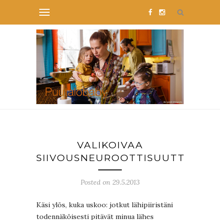
VALIKOIVAA
SIIVOUSNEUROOTTISUUTTA
Posted on 29.5.2013
Käsi ylös, kuka uskoo: jotkut lähipiiristäni
todennäköisesti pitävät minua lähes