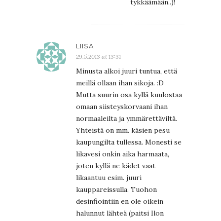
tykkäämään..)!
LIISA
29.5.2013 at 13:31
Minusta alkoi juuri tuntua, että
meillä ollaan ihan sikoja. :D
Mutta suurin osa kyllä kuulostaa
omaan siisteyskorvaani ihan
normaaleilta ja ymmärettäviltä.
Yhteistä on mm. käsien pesu
kaupungilta tullessa. Monesti se
likavesi onkin aika harmaata,
joten kyllä ne kädet vaat
likaantuu esim. juuri
kauppareissulla. Tuohon
desinfiointiin en ole oikein
halunnut lähteä (paitsi Ilon