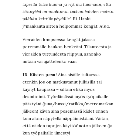
lapsella tulee kuuma ja nyt mä huomaan, että
kännykkä on unohtunut tuohon kahden metrin
päähän keittiönpöydälle”.
Ei. Hanki
j*mankauta sitten helpommat kengät.
Aina
.
Vieraiden lompsiessa kengät jalassa
peremmälle haukon henkeäni. Tilanteesta ja
vieraiden tuttuudesta riippuu, sanonko
mitään vai ajattelenko vaan.
1B. Käsien pesu!
Aina sisälle tultaessa,
etenkin jos on matkustanut julkisilla tai
käynyt kaupassa – silloin ehkä myös
desinfiointi. Työelämässä myös työpaikalle
päästyäni (juna/bussi/ratikka/metromatkan
jälkeen) kävin aina pesemässä kädet ennen
kuin aloin näpytellä näppäimistöäni. Väitän,
että näiden tapojen käyttöönoton jälkeen (ja
kun työpaikalle ilmestyi