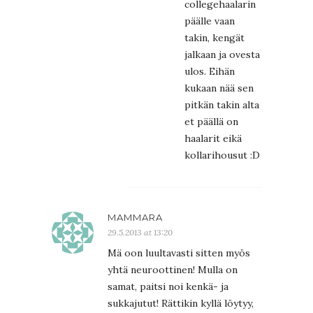
collegehaalarin
päälle vaan
takin, kengät
jalkaan ja ovesta
ulos. Eihän
kukaan nää sen
pitkän takin alta
et päällä on
haalarit eikä
kollarihousut :D
MAMMARA
29.5.2013 at 13:20
Mä oon luultavasti sitten myös
yhtä neuroottinen! Mulla on
samat, paitsi noi kenkä- ja
sukkajutut! Rättikin kyllä löytyy,