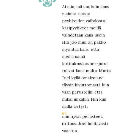
Ai niin, mä unohdin kans
mainita tuosta
pyyhkeiden vaihdosta:
käsipyyhkeet meillä
vaihdetaan kans usein.
Hih joo mun on pakko
myöntää kans, että
meillä nämä
kotitalouskosher-jutut
tulivat kans multa. Mutta
Joel kyllä omaksui ne
täysin kivuttomasti, kun
vaan perustelin, että
miksi mikäkin. Hih kun
näillä tietysti
on
niin hyvät perusteet.
(totuus: Joel luultavasti
vaan on