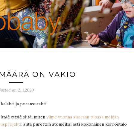
MÄÄRÄ ON VAKIO
Posted on 21.1.2020
 kalahti ja poransurahti.
ttää vitsiä siitä,
miten
viime vuonna suoraan tuossa meidän
usprojekti:
siitä purettiin atomeiksi asti kokonainen kerrostalo