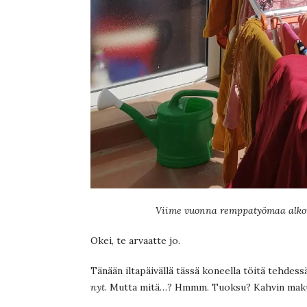
Viime vuonna remppatyömaa alkoi
Okei, te arvaatte jo.
Tänään iltapäivällä tässä koneella töitä tehdessä 
nyt
. Mutta mitä…? Hmmm. Tuoksu? Kahvin maku