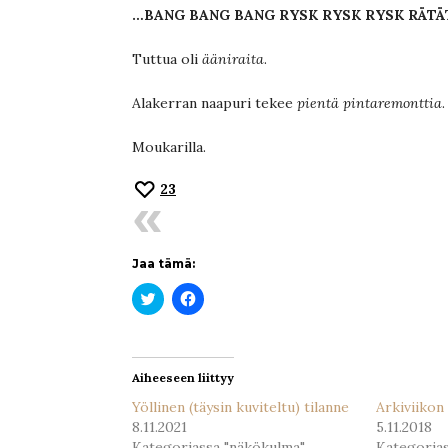
…BANG BANG BANG RYSK RYSK RYSK RÄTÄ
Tuttua oli
ääniraita
.
Alakerran naapuri tekee
pientä pintaremonttia
Moukarilla.
23
Jaa tämä:
Jaa
Jaa
Twitterissä(Avautuu
Facebookissa(Avautuu
uudessa
uudessa
ikkunassa)
ikkunassa)
Aiheeseen liittyy
Yöllinen (täysin kuviteltu) tilanne
Arkiviikon
8.11.2021
5.11.2018
Kategoriassa "näkökulma"
Kategoria