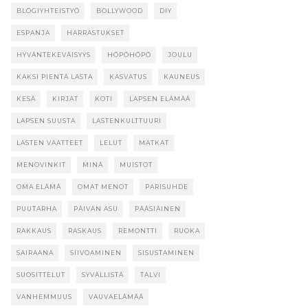
BLOGIYHTEISTYÖ
BOLLYWOOD
DIY
ESPANJA
HARRASTUKSET
HYVÄNTEKEVÄISYYS
HÖPÖHÖPÖ
JOULU
KAKSI PIENTÄ LASTA
KASVATUS
KAUNEUS
KESÄ
KIRJAT
KOTI
LAPSEN ELÄMÄÄ
LAPSEN SUUSTA
LASTENKULTTUURI
LASTEN VAATTEET
LELUT
MATKAT
MENOVINKIT
MINÄ
MUISTOT
OMA ELÄMÄ
OMAT MENOT
PARISUHDE
PUUTARHA
PÄIVÄN ASU
PÄÄSIÄINEN
RAKKAUS
RASKAUS
REMONTTI
RUOKA
SAIRAANA
SIIVOAMINEN
SISUSTAMINEN
SUOSITTELUT
SYVÄLLISTÄ
TALVI
VANHEMMUUS
VAUVAELÄMÄÄ