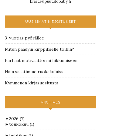
krista@puutalobaby.fi
UUSIMMAT KIRJOITUKSET
3-vuotias pyöräilee
Miten päädyin kirppikselle töihin?
Parhaat motivaattorini liikkumiseen
Näin säästimme ruokakuluissa
Kymmenen kirjasuositusta
ARCHIVES
▼
2026
(7)
►
toukokuu
(1)
►
huhtikuu
(1)