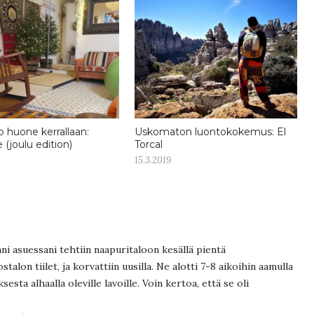
o huone kerrallaan:
Uskomaton luontokokemus: El
(joulu edition)
Torcal
15.3.2019
 asuessani tehtiin naapuritaloon kesällä pientä
stalon tiilet, ja korvattiin uusilla. Ne alotti 7-8 aikoihin aamulla
ksesta alhaalla oleville lavoille. Voin kertoa, että se oli