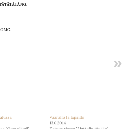
TÄTÄTÄTÄNG.
. OMG.
 alussa
Vaarallista lapsille
13.6.2014
ssa "Oma elämä"
Kategoriassa "Ajattelin tänään"