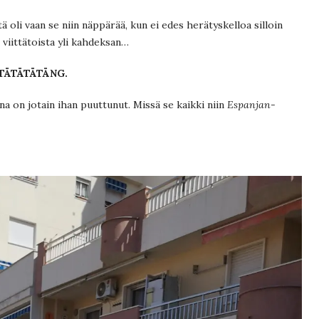
tä oli vaan se niin näppärää, kun ei edes herätyskelloa silloin
viittätoista yli kahdeksan…
TÄTÄTÄTÄNG.
a on jotain ihan puuttunut. Missä se kaikki niin
Espanjan-