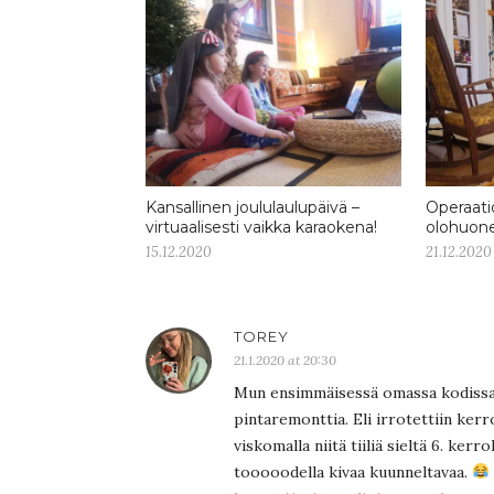
Kansallinen joululaulupäivä –
Operaati
virtuaalisesti vaikka karaokena!
olohuone 
15.12.2020
21.12.2020
TOREY
21.1.2020 at 20:30
Mun ensimmäisessä omassa kodissani
pintaremonttia. Eli irrotettiin kerro
viskomalla niitä tiiliä sieltä 6. kerro
tooooodella kivaa kuunneltavaa.