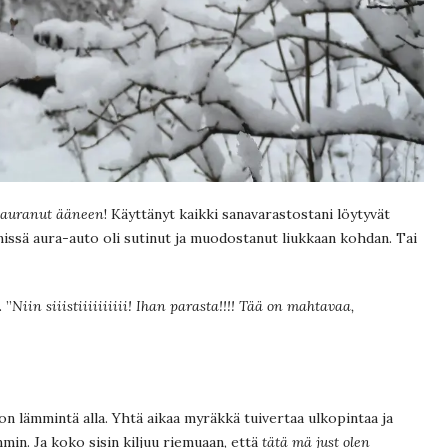
 nauranut ääneen
! Käyttänyt kaikki sanavarastostani löytyvät
, missä aura-auto oli sutinut ja muodostanut liukkaan kohdan. Tai
 ”
Niin siiistiiiiiiiiii! Ihan parasta!!!! Tää on mahtavaa,
on lämmintä alla. Yhtä aikaa myräkkä tuivertaa ulkopintaa ja
mmin. Ja koko sisin kiljuu riemuaan, että
tätä mä just olen