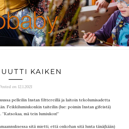
MUUTTI KAIKEN
Posted on 12.1.2021
ussa pelleilin Instan filttereillä ja laitoin tekolumisadetta
. Feikkilumiukonkin taiteilin (lue: poimin Instan gifeistä)
 ”Katsokaa, mä tein lumiukon!”
lamaannuksessa sitä mietti, että onkohan sitä lunta tänä(kään)