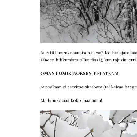
Ai että lumenkolaamisen riesa? No hei ajatellaanp
ääneen hihkumista ollut tässä), kun tajusin, ett
OMAN LUMIKINOKSEN!
KELATKAA!
Autoakaan ei tarvitse skrabata (tai kaivaa hang
Mä lumikolaan koko maailman!