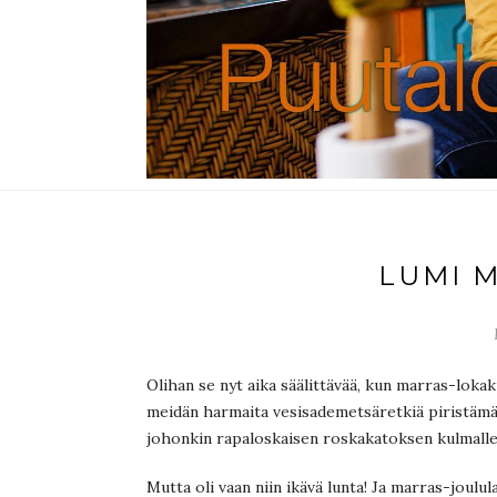
LUMI 
Olihan se nyt aika säälittävää, kun marras-lokaku
meidän harmaita vesisademetsäretkiä piristämään
johonkin rapaloskaisen roskakatoksen kulmalle.
Mutta oli vaan niin ikävä lunta! Ja marras-joulu