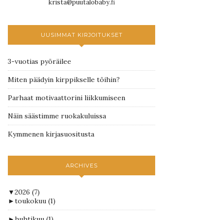
krista@puutalobaby.fi
UUSIMMAT KIRJOITUKSET
3-vuotias pyöräilee
Miten päädyin kirppikselle töihin?
Parhaat motivaattorini liikkumiseen
Näin säästimme ruokakuluissa
Kymmenen kirjasuositusta
ARCHIVES
▼
2026
(7)
►
toukokuu
(1)
►
huhtikuu
(1)