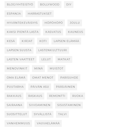
BLOGIYHTEISTYÖ
BOLLYWOOD
DIY
ESPANJA
HARRASTUKSET
HYVÄNTEKEVÄISYYS
HÖPÖHÖPÖ
JOULU
KAKSI PIENTÄ LASTA
KASVATUS
KAUNEUS
KESÄ
KIRJAT
KOTI
LAPSEN ELÄMÄÄ
LAPSEN SUUSTA
LASTENKULTTUURI
LASTEN VAATTEET
LELUT
MATKAT
MENOVINKIT
MINÄ
MUISTOT
OMA ELÄMÄ
OMAT MENOT
PARISUHDE
PUUTARHA
PÄIVÄN ASU
PÄÄSIÄINEN
RAKKAUS
RASKAUS
REMONTTI
RUOKA
SAIRAANA
SIIVOAMINEN
SISUSTAMINEN
SUOSITTELUT
SYVÄLLISTÄ
TALVI
VANHEMMUUS
VAUVAELÄMÄÄ