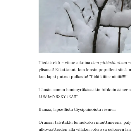
Tiedättekö – viime aikoina
olen pitkästä aikaa
ylisanat! Kikattanut, kun lensin pepulleni siinä
kun lapsi putosi pulkasta! ”Pidä kiiiin-niiiiiii!!!!”
Tämän aamun lumimyräkässäkin hihkuin ääneen.
LUMIMYRSKY JEA!!”
Ihanaa, lapsellista täysipainoista riemua.
Oranssi talvitakki lumiukoksi muuttuneena, palj
ulkovaatteiden alla villakerroksissa suloisen lä