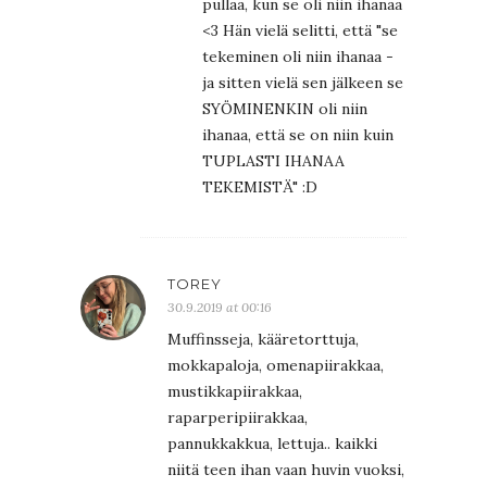
pullaa, kun se oli niin ihanaa
<3 Hän vielä selitti, että "se
tekeminen oli niin ihanaa -
ja sitten vielä sen jälkeen se
SYÖMINENKIN oli niin
ihanaa, että se on niin kuin
TUPLASTI IHANAA
TEKEMISTÄ" :D
TOREY
30.9.2019 at 00:16
Muffinsseja, kääretorttuja,
mokkapaloja, omenapiirakkaa,
mustikkapiirakkaa,
raparperipiirakkaa,
pannukkakkua, lettuja.. kaikki
niitä teen ihan vaan huvin vuoksi,