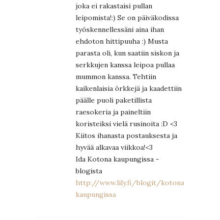
joka ei rakastaisi pullan
leipomista!:) Se on päiväkodissa
työskennellessäni aina ihan
ehdoton hittipuuha :) Musta
parasta oli, kun saatiin siskon ja
serkkujen kanssa leipoa pullaa
mummon kanssa. Tehtiin
kaikenlaisia örkkejä ja kaadettiin
päälle puoli paketillista
raesokeria ja paineltiin
koristeiksi vielä rusinoita :D <3
Kiitos ihanasta postauksesta ja
hyvää alkavaa viikkoa!<3
Ida Kotona kaupungissa -
blogista
http://www.lily.fi/blogit/kotona-
kaupungissa