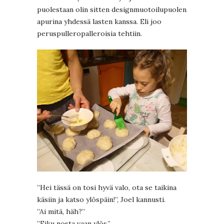
puolestaan olin sitten designmuotoilupuolen
apurina yhdessä lasten kanssa. Eli joo
peruspulleropalleroisia tehtiin.
”Hei tässä on tosi hyvä valo, ota se taikina
käsiin ja katso ylöspäin!”, Joel kannusti.
”Ai mitä, häh?”
”Eiku nosta vaan ylös.”