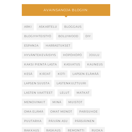
AVAINSANOJA BLOGIIN:
ARKI
ASKARTELU
BLOGGAUS
BLOGIYHTEISTYÖ
BOLLYWOOD
DIY
ESPANJA
HARRASTUKSET
HYVÄNTEKEVÄISYYS
HÖPÖHÖPÖ
JOULU
KAKSI PIENTÄ LASTA
KASVATUS
KAUNEUS
KESÄ
KIRJAT
KOTI
LAPSEN ELÄMÄÄ
LAPSEN SUUSTA
LASTENKULTTUURI
LASTEN VAATTEET
LELUT
MATKAT
MENOVINKIT
MINÄ
MUISTOT
OMA ELÄMÄ
OMAT MENOT
PARISUHDE
PUUTARHA
PÄIVÄN ASU
PÄÄSIÄINEN
RAKKAUS
RASKAUS
REMONTTI
RUOKA