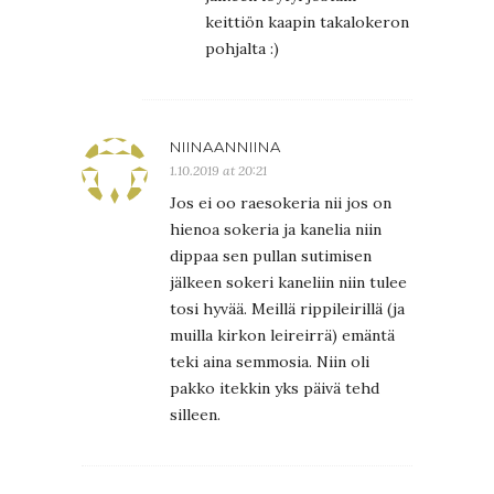
keittiön kaapin takalokeron
pohjalta :)
NIINAANNIINA
1.10.2019 at 20:21
Jos ei oo raesokeria nii jos on
hienoa sokeria ja kanelia niin
dippaa sen pullan sutimisen
jälkeen sokeri kaneliin niin tulee
tosi hyvää. Meillä rippileirillä (ja
muilla kirkon leireirrä) emäntä
teki aina semmosia. Niin oli
pakko itekkin yks päivä tehd
silleen.