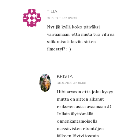
TILIA
30.9.2019 at 09:35
Nyt jäi kyllä koko päiväksi
vaivaamaan, että mistä tuo vihreä
silikonisuti kuviin sitten
ilmestyi? :-)
KRISTA
30.9.2019 at 10:08
Hihi arvasin että joku kysyy,
mutta en sitten alkanut
erikseen asiaa avaamaan :D
Jollain älyttömällä
onnenkantamoisella
massiivisten etsintöjen
jälkeen löytyi jostain