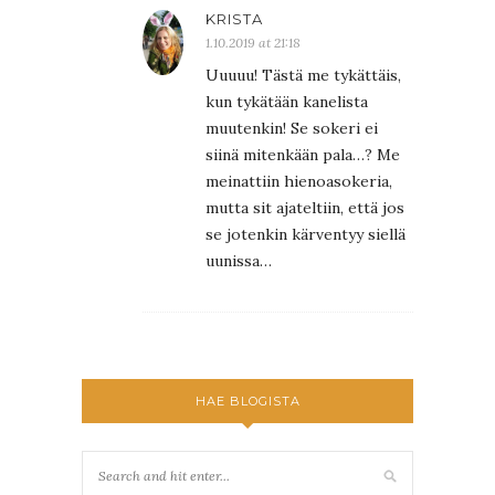
KRISTA
1.10.2019 at 21:18
Uuuuu! Tästä me tykättäis,
kun tykätään kanelista
muutenkin! Se sokeri ei
siinä mitenkään pala…? Me
meinattiin hienoasokeria,
mutta sit ajateltiin, että jos
se jotenkin kärventyy siellä
uunissa…
HAE BLOGISTA