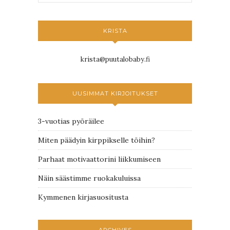
KRISTA
krista@puutalobaby.fi
UUSIMMAT KIRJOITUKSET
3-vuotias pyöräilee
Miten päädyin kirppikselle töihin?
Parhaat motivaattorini liikkumiseen
Näin säästimme ruokakuluissa
Kymmenen kirjasuositusta
ARCHIVES