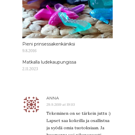
Pieni prinsessakenkäniksi
9.8.2016
Matkalla ludekaupungissa
2.11.2023
ANNA
29.9.2019 at 19:03
Tekeminen on se tärkein juttu :)
Lapset saa kokeilla ja osallistua
ja syödä omia tuotoksiaan. Ja
huomenna voi pikanopsasti