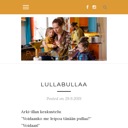
LULLABULLAA
Posted on 29.9.2019
Arki-illan keskustelu:
”Voidaanko me leipoa tänään pullaa?”
”Voidaan!”