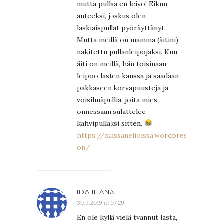
mutta pullaa en leivo! Eikun
anteeksi, joskus olen
laskiaispullat pyöräyttänyt.
Mutta meillä on mamma (äitini)
nakitettu pullanleipojaksi. Kun
äiti on meillä, hän toisinaan
leipoo lasten kanssa ja saadaan
pakkaseen korvapuusteja ja
voisilmäpullia, joita mies
onnessaan sulattelee
kahvipullaksi sitten.
https://naissanelioissa.wordpress.com/20
on/
IDA IHANA
30.9.2019 at 07:29
En ole kyllä vielä tvannut lasta,