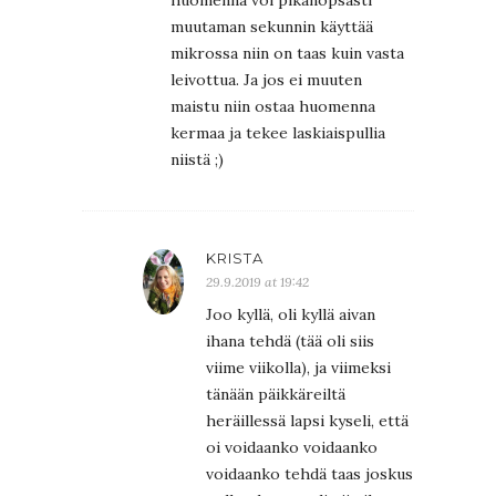
muutaman sekunnin käyttää
mikrossa niin on taas kuin vasta
leivottua. Ja jos ei muuten
maistu niin ostaa huomenna
kermaa ja tekee laskiaispullia
niistä ;)
KRISTA
29.9.2019 at 19:42
Joo kyllä, oli kyllä aivan
ihana tehdä (tää oli siis
viime viikolla), ja viimeksi
tänään päikkäreiltä
heräillessä lapsi kyseli, että
oi voidaanko voidaanko
voidaanko tehdä taas joskus