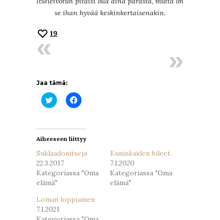
Itseleivotun pitäisi olla aina parasta, mutta on
se ihan hyvää keskinkertaisenakin.
19
Jaa tämä:
Jaa
Jaa
Twitterissä(Avautuu
Facebookissa(Avautuu
uudessa
uudessa
ikkunassa)
ikkunassa)
Aiheeseen liittyy
Suklaadonitseja
Kuninkaiden bileet
22.3.2017
7.1.2020
Kategoriassa "Oma
Kategoriassa "Oma
elämä"
elämä"
Loman loppiainen
7.1.2021
Kategoriassa "Oma