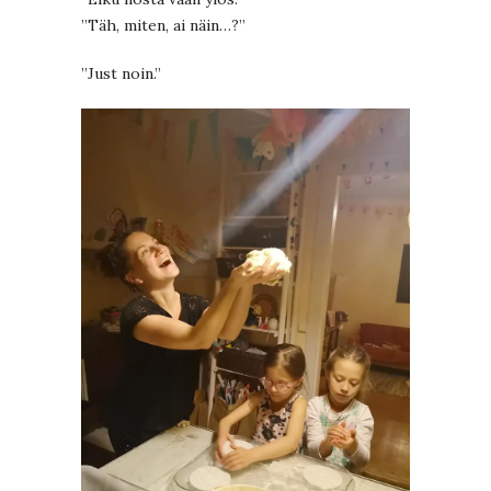
”Täh, miten, ai näin…?”
”Just noin.”