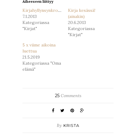
Aiheeseen liittyy
Kirjahyllynsynkronointiproblematiikkaa
Kirja kesässä!
7.1.2013
(ainakin)
Kategoriassa
20.6.2013
"Kirjat"
Kategoriassa
"Kirjat"
5 x viime aikoina
luettua
21.5.2019
Kategoriassa "Oma
elämä"
25
Comments
By
KRISTA