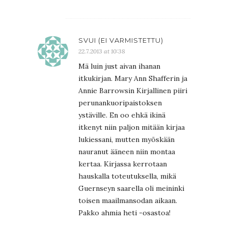
SVUI (EI VARMISTETTU)
22.7.2013 at 10:38
Mä luin just aivan ihanan
itkukirjan. Mary Ann Shafferin ja
Annie Barrowsin Kirjallinen piiri
perunankuoripaistoksen
ystäville. En oo ehkä ikinä
itkenyt niin paljon mitään kirjaa
lukiessani, mutten myöskään
nauranut ääneen niin montaa
kertaa. Kirjassa kerrotaan
hauskalla toteutuksella, mikä
Guernseyn saarella oli meininki
toisen maailmansodan aikaan.
Pakko ahmia heti -osastoa!