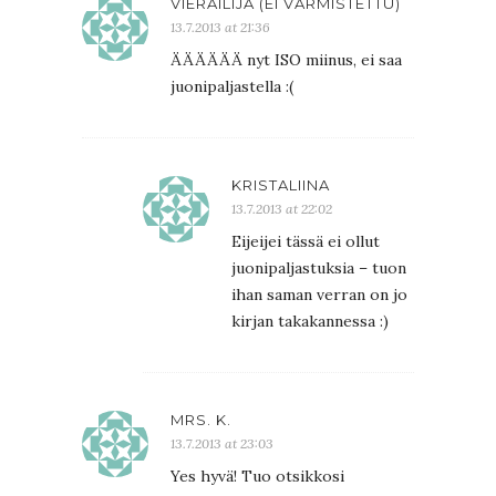
VIERAILIJA (EI VARMISTETTU)
13.7.2013 at 21:36
ÄÄÄÄÄÄ nyt ISO miinus, ei saa
juonipaljastella :(
KRISTALIINA
13.7.2013 at 22:02
Eijeijei tässä ei ollut
juonipaljastuksia – tuon
ihan saman verran on jo
kirjan takakannessa :)
MRS. K.
13.7.2013 at 23:03
Yes hyvä! Tuo otsikkosi