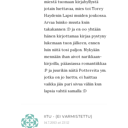
miestä tuomaan kirjahyllystä
jotain luettavaa, mies toi Torey
Haydenin Lapsi muiden joukossa.
Arvaa luinko muuta kuin
takakannen :D ja en oo yhtään
hänen kirjottamaa kirjaa pystyny
lukemaan tuon jälkeen, ennen
luin niitä tosi paljon. Nykyään
mennään ihan aivot narikkaan-
kirjoilla, pääasiassa romantiikkaa
:P ja juurikin näitä Pottereita ym.
jotka on jo luettu, ei haittaa
vaikka jäis pari sivua väliin kun
lapsia vahtii samalla :D
IITU - (EI VARMISTETTU)
14.7.2013 at 23:12