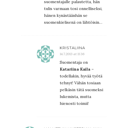
suomentajalle palautetta, hän
tulis varmaan tosi onnelliseksi,
hänen kynästäänhän se
suomenkielisenä on lähtöisin…
KRISTALIINA
14.7.2013 at 11:36
Suomentaja on
Katariina Kaila
–
todellakin, hyvää työtä
tehnyt! Vähän tosiaan
pelkäsin tätä suomeksi
lukemista, mutta
hienosti toimii!