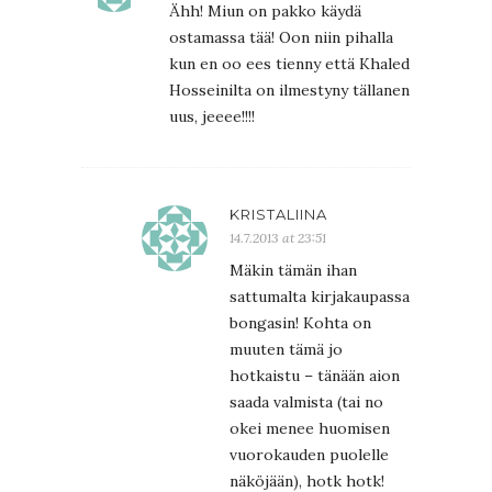
Ähh! Miun on pakko käydä
ostamassa tää! Oon niin pihalla
kun en oo ees tienny että Khaled
Hosseinilta on ilmestyny tällanen
uus, jeeee!!!!
KRISTALIINA
14.7.2013 at 23:51
Mäkin tämän ihan
sattumalta kirjakaupassa
bongasin! Kohta on
muuten tämä jo
hotkaistu – tänään aion
saada valmista (tai no
okei menee huomisen
vuorokauden puolelle
näköjään), hotk hotk!