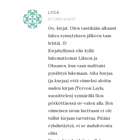
LIISA
13.7.2013 at 12:27
Oo, kirjat. Olen vastikään alkanut
lukea synnytyksen jälkeen taas
lehtiä. :D
Kirjahyllyssä olis kyllä
lukemattomat Likson ja
Oksanen, kun vaan malttaisi
pysähtyä lukemaan. Aika hurjaa
(ja kurjaa) että viimeksi aloitin
uuden kirjan (Tervon Layla,
suosittelen) synnärillä Ilon
pötköttäessä uv-valon alla. Sen
viimeisen sivun luettuani ei ole
tullut kirjaan tartuttua. Pitäisi
ryhdistäytyä, ei se mahdotonta
olisi.