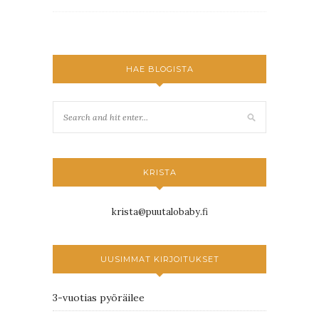
HAE BLOGISTA
KRISTA
krista@puutalobaby.fi
UUSIMMAT KIRJOITUKSET
3-vuotias pyöräilee