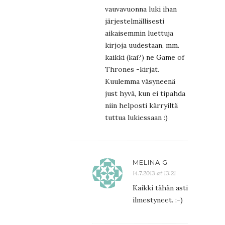
vauvavuonna luki ihan
järjestelmällisesti
aikaisemmin luettuja
kirjoja uudestaan, mm.
kaikki (kai?) ne Game of
Thrones -kirjat.
Kuulemma väsyneenä
just hyvä, kun ei tipahda
niin helposti kärryiltä
tuttua lukiessaan :)
MELINA G
14.7.2013 at 13:21
Kaikki tähän asti
ilmestyneet. :-)