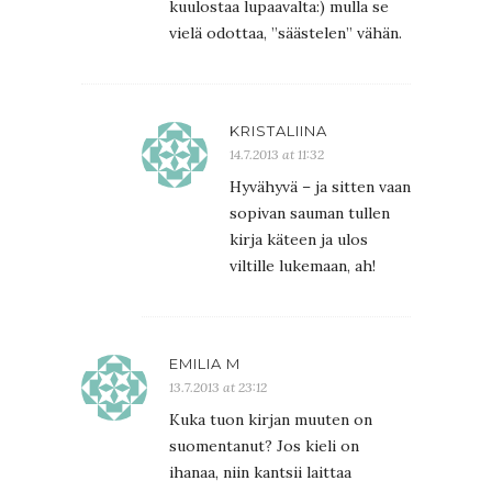
kuulostaa lupaavalta:) mulla se
vielä odottaa, ”säästelen” vähän.
KRISTALIINA
14.7.2013 at 11:32
Hyvähyvä – ja sitten vaan
sopivan sauman tullen
kirja käteen ja ulos
viltille lukemaan, ah!
EMILIA M
13.7.2013 at 23:12
Kuka tuon kirjan muuten on
suomentanut? Jos kieli on
ihanaa, niin kantsii laittaa