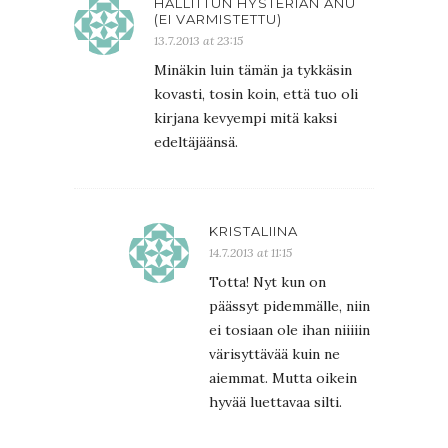
HALLITTUN HYSTERIAN ANU
(EI VARMISTETTU)
13.7.2013 at 23:15
Minäkin luin tämän ja tykkäsin
kovasti, tosin koin, että tuo oli
kirjana kevyempi mitä kaksi
edeltäjäänsä.
KRISTALIINA
14.7.2013 at 11:15
Totta! Nyt kun on
päässyt pidemmälle, niin
ei tosiaan ole ihan niiiiin
värisyttävää kuin ne
aiemmat. Mutta oikein
hyvää luettavaa silti.