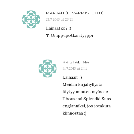
MARJAH (EI VARMISTETTU)
13.7.2013 at 23:21
Lainaatko? ;)
T. Omppupotkarityyppi
KRISTALIINA
14.7.2013 at 11:14
Lainaan! :)
Meidän kirjahyllystä
löytyy muuten myös se
Thousand Splendid Suns
englanniksi, jos jotakuta
kiinnostaa :)