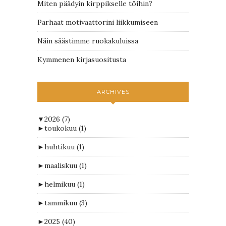
Miten päädyin kirppikselle töihin?
Parhaat motivaattorini liikkumiseen
Näin säästimme ruokakuluissa
Kymmenen kirjasuositusta
ARCHIVES
▼
2026
(7)
►
toukokuu
(1)
►
huhtikuu
(1)
►
maaliskuu
(1)
►
helmikuu
(1)
►
tammikuu
(3)
►
2025
(40)