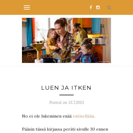
LUEN JA ITKEN
Posted on 13.7.2013
No ei ole lukeminen enää
entisellään
.
Pääsin tässä kirjassa peräti sivulle 30 ennen