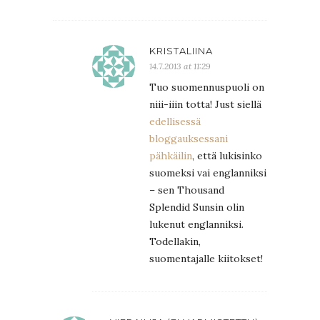
KRISTALIINA
14.7.2013 at 11:29
Tuo suomennuspuoli on
niii-iiin totta! Just siellä
edellisessä
bloggauksessani
pähkäilin
, että lukisinko
suomeksi vai englanniksi
– sen Thousand
Splendid Sunsin olin
lukenut englanniksi.
Todellakin,
suomentajalle kiitokset!