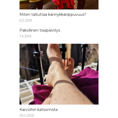
Miten taltuttaa kännykkäriippuvuus?
6.2.2019
Pakollinen tissipäivitys
7.4.2014
Karvoihin katsomista
20.1.2020