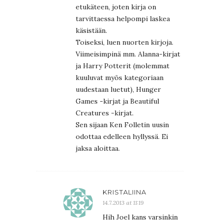
etukäteen, joten kirja on
tarvittaessa helpompi laskea
käsistään.
Toiseksi, luen nuorten kirjoja.
Viimeisimpinä mm. Alanna-kirjat
ja Harry Potterit (molemmat
kuuluvat myös kategoriaan
uudestaan luetut), Hunger
Games -kirjat ja Beautiful
Creatures -kirjat.
Sen sijaan Ken Folletin uusin
odottaa edelleen hyllyssä. Ei
jaksa aloittaa.
KRISTALIINA
14.7.2013 at 11:19
Hih Joel kans varsinkin