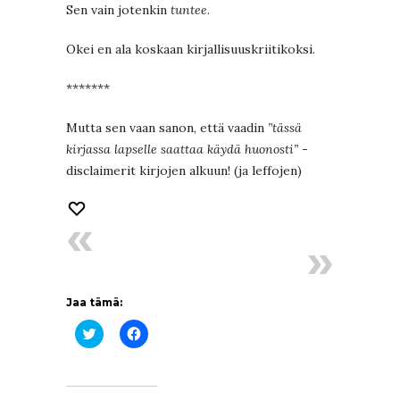
Sen vain jotenkin
tuntee
.
Okei en ala koskaan kirjallisuuskriitikoksi.
*******
Mutta sen vaan sanon, että vaadin
”tässä
kirjassa lapselle saattaa käydä huonosti”
-
disclaimerit kirjojen alkuun! (ja leffojen)
Jaa tämä:
Jaa
Jaa
Twitterissä(Avautuu
Facebookissa(Avautuu
uudessa
uudessa
ikkunassa)
ikkunassa)