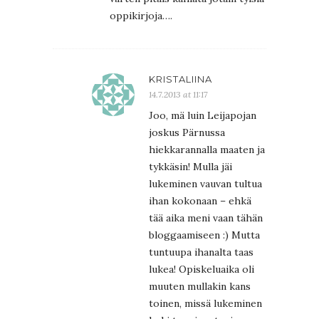
oppikirjoja….
KRISTALIINA
14.7.2013 at 11:17
Joo, mä luin Leijapojan
joskus Pärnussa
hiekkarannalla maaten ja
tykkäsin! Mulla jäi
lukeminen vauvan tultua
ihan kokonaan – ehkä
tää aika meni vaan tähän
bloggaamiseen :) Mutta
tuntuupa ihanalta taas
lukea! Opiskeluaika oli
muuten mullakin kans
toinen, missä lukeminen