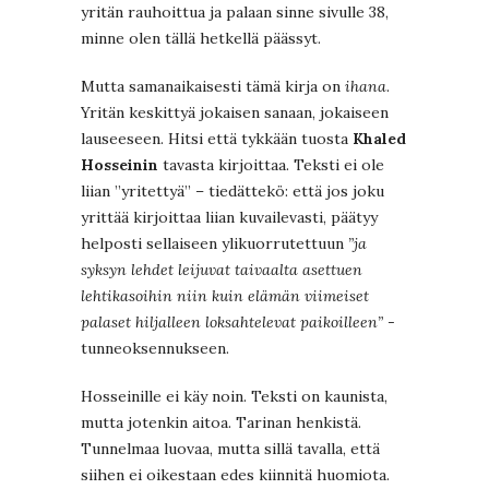
yritän rauhoittua ja palaan sinne sivulle 38,
minne olen tällä hetkellä päässyt.
Mutta samanaikaisesti tämä kirja on
ihana
.
Yritän keskittyä jokaisen sanaan, jokaiseen
lauseeseen. Hitsi että tykkään tuosta
Khaled
Hosseinin
tavasta kirjoittaa. Teksti ei ole
liian ”yritettyä” – tiedättekö: että jos joku
yrittää kirjoittaa liian kuvailevasti, päätyy
helposti sellaiseen ylikuorrutettuun
”ja
syksyn lehdet leijuvat taivaalta asettuen
lehtikasoihin niin kuin elämän viimeiset
palaset hiljalleen loksahtelevat paikoilleen”
-
tunneoksennukseen.
Hosseinille ei käy noin. Teksti on kaunista,
mutta jotenkin aitoa. Tarinan henkistä.
Tunnelmaa luovaa, mutta sillä tavalla, että
siihen ei oikestaan edes kiinnitä huomiota.