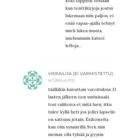
koki tappion: tosiaan
kun tenttikirjoja joutui
lukemaan niin paljon, ei
enää vapaa-ajalla tehnyt
mieli lukea muuta,
mieluummin katsoi
leffoja…
VIERAILIJA (EI VARMISTETTU)
14.7.2013 at 17:13
täälläkin kaivattais varoituksia :D
lasten jälkeen oon uutisissaki
tosi valikoiva et mitä luen, itku
tulee kyllä heti jos jollei lapselle
on sattunu jotain. Esikoiselta
kun olin synnärillä 9vrk niin
meinas olla tylsää ja pyysin