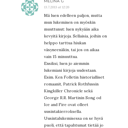
MELINA G
13.7.2013 at 12:26
Mä luen edelleen paljon, mutta
mun lukeminen on myöskin
muuttunut: luen nykyään aika
kevyitä kirjoja. Sellaisia, joihin on
helppo tarttua hiukan
väsyneenäkin, tai jos on aikaa
vain 15 minuuttua.
Ensiksi, luen jo aiemmin
lukemiani kirjoja uudestaan.
Esim. Ken Folletin historialliset
romaanit, Patrick Rothfussin
Kingkiller Chronicle sekä
George R.R. Martinin Song od
Ice and Fire ovat olleet
uusintakierroksella.
Uusintalukemisessa on se hyvä
puoli, että tapahtumat tietää jo