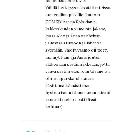
tarpeeksi ahdistavaa.
Välillä herkkyys näissä tilanteissa
menee liian pitkälle: katsoin
KOMEDIAsarja Solsidanin
kakkoskauden viimeistä jaksoa,
jossa Alex ja Anna unohtivat
vauvansa studioon ja lähtivät
syömään. Valokuvaamo oli tietty
mennyt kiinni ja Anna joutui
rikkomaan studion ikkunan, jotta
vauva saatiin ulos. Kun tilanne oli
ohi, mä purskahdin aivan
käsittämättömästi ihan
hysteeriseen itkuun…mun miestä
nauratti melkoisesti tässä
kohtaa :)