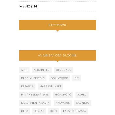
►
2012
(114)
FACEBOOK
AVAINSANOJA BLOGIIN:
ARKI
ASKARTELU
BLOGGAUS
BLOGIYHTEISTYÖ
BOLLYWOOD
DIY
ESPANJA
HARRASTUKSET
HYVÄNTEKEVÄISYYS
HÖPÖHÖPÖ
JOULU
KAKSI PIENTÄ LASTA
KASVATUS
KAUNEUS
KESÄ
KIRJAT
KOTI
LAPSEN ELÄMÄÄ