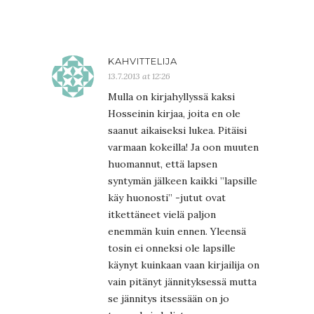
KAHVITTELIJA
13.7.2013 at 12:26
Mulla on kirjahyllyssä kaksi
Hosseinin kirjaa, joita en ole
saanut aikaiseksi lukea. Pitäisi
varmaan kokeilla! Ja oon muuten
huomannut, että lapsen
syntymän jälkeen kaikki ”lapsille
käy huonosti” -jutut ovat
itkettäneet vielä paljon
enemmän kuin ennen. Yleensä
tosin ei onneksi ole lapsille
käynyt kuinkaan vaan kirjailija on
vain pitänyt jännityksessä mutta
se jännitys itsessään on jo