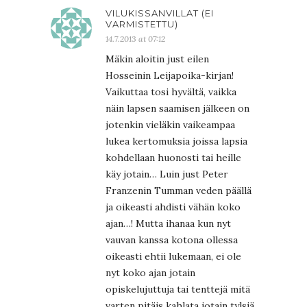
VILUKISSANVILLAT (EI
VARMISTETTU)
14.7.2013 at 07:12
Mäkin aloitin just eilen
Hosseinin Leijapoika-kirjan!
Vaikuttaa tosi hyvältä, vaikka
näin lapsen saamisen jälkeen on
jotenkin vieläkin vaikeampaa
lukea kertomuksia joissa lapsia
kohdellaan huonosti tai heille
käy jotain… Luin just Peter
Franzenin Tumman veden päällä
ja oikeasti ahdisti vähän koko
ajan…! Mutta ihanaa kun nyt
vauvan kanssa kotona ollessa
oikeasti ehtii lukemaan, ei ole
nyt koko ajan jotain
opiskelujuttuja tai tenttejä mitä
varten pitäis kahlata jotain tylsiä