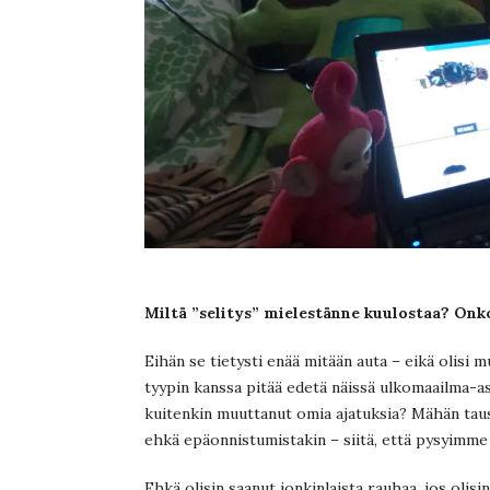
Miltä ”selitys” mielestänne kuulostaa? Onk
Eihän se tietysti enää mitään auta – eikä olisi m
tyypin kanssa pitää edetä näissä ulkomaailma-as
kuitenkin muuttanut omia ajatuksia? Mähän taus
ehkä epäonnistumistakin – siitä, että pysyimme a
Ehkä olisin saanut jonkinlaista rauhaa, jos olis