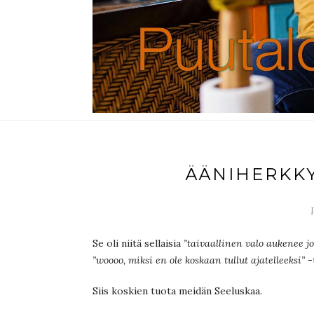
ÄÄNIHERKK
Se oli niitä sellaisia
”taivaallinen valo aukenee jos
”woooo, miksi en ole koskaan tullut ajatelleeksi”
-
Siis koskien tuota meidän Seeluskaa.