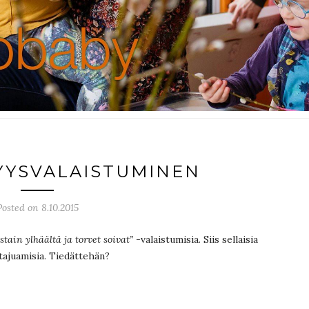
YYSVALAISTUMINEN
Posted on 8.10.2015
tain ylhäältä ja torvet soivat”
-valaistumisia. Siis sellaisia
tajuamisia. Tiedättehän?