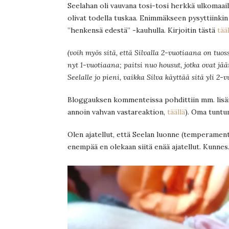
Seelahan oli vauvana tosi-tosi herkkä ulkomaai
olivat todella tuskaa. Enimmäkseen pysyttiinkin 
”henkensä edestä” -kauhulla. Kirjoitin tästä
tää
(voih myös sitä, että Silvalla 2-vuotiaana on tu
nyt 1-vuotiaana; paitsi nuo housut, jotka ovat jä
Seelalle jo pieni, vaikka Silva käyttää sitä yli 2-
Bloggauksen kommenteissa pohdittiin mm. lisäma
annoin vahvan vastareaktion,
täällä
). Oma tuntum
Olen ajatellut, että Seelan luonne (temperamentti
enempää en olekaan siitä enää ajatellut. Kunne