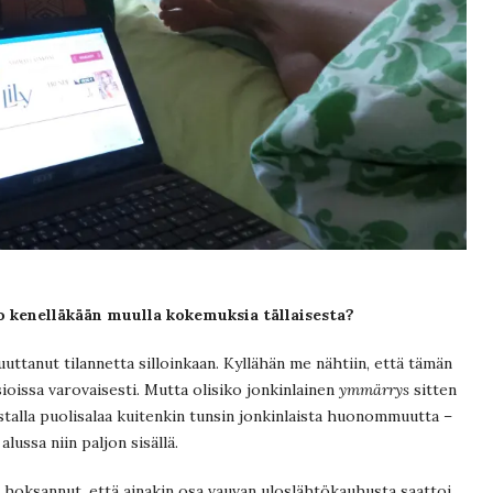
o kenelläkään muulla kokemuksia tällaisesta?
uuttanut tilannetta silloinkaan. Kyllähän me nähtiin, että tämän
ioissa varovaisesti. Mutta olisiko jonkinlainen
ymmärrys
sitten
talla puolisalaa kuitenkin tunsin jonkinlaista huonommuutta –
lussa niin paljon sisällä.
in hoksannut, että ainakin osa vauvan uloslähtökauhusta saattoi