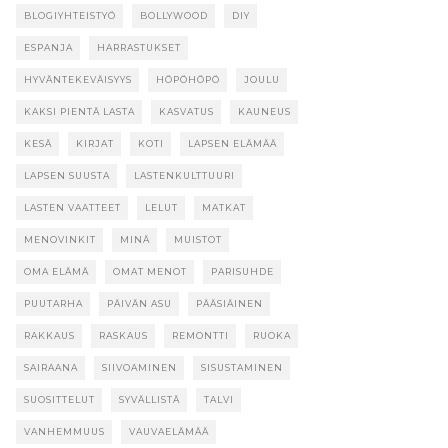
BLOGIYHTEISTYÖ
BOLLYWOOD
DIY
ESPANJA
HARRASTUKSET
HYVÄNTEKEVÄISYYS
HÖPÖHÖPÖ
JOULU
KAKSI PIENTÄ LASTA
KASVATUS
KAUNEUS
KESÄ
KIRJAT
KOTI
LAPSEN ELÄMÄÄ
LAPSEN SUUSTA
LASTENKULTTUURI
LASTEN VAATTEET
LELUT
MATKAT
MENOVINKIT
MINÄ
MUISTOT
OMA ELÄMÄ
OMAT MENOT
PARISUHDE
PUUTARHA
PÄIVÄN ASU
PÄÄSIÄINEN
RAKKAUS
RASKAUS
REMONTTI
RUOKA
SAIRAANA
SIIVOAMINEN
SISUSTAMINEN
SUOSITTELUT
SYVÄLLISTÄ
TALVI
VANHEMMUUS
VAUVAELÄMÄÄ