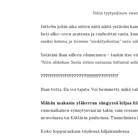
Näin tyytyväinen vauva 
Juttelin jokin aika sitten niitä näitä ystäväni ka
heti ulko-oven avatessa ja rauhoittui vasta, ku
vuoksi kotona ja teimme ”siedätyshoitoa” vain vä
Ystäväni ihan silleen ohimennen – tuskin itse e
”Niin olikohan Seela sitten vatsassa tottunut s
???!?!?!?!?!?!?!??????!!!!!!!!!!??!?!?!?!?
Ihan totta. En voi tajuta. Voi hemmetti, mikä va
Mähän makasin yläkerran sängyssä hiljaa li
ennenaikaisen synnytysvaaran takia; vain vessas
neuvolassa tai Kättärin piuhoissa. Tunnelmista 
Koko loppuraskaus täydessä hiljaisuudessa.