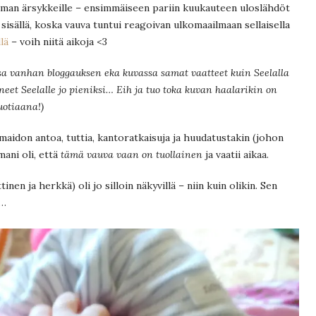
lman ärsykkeille – ensimmäiseen pariin kuukauteen uloslähdöt
sisällä, koska vauva tuntui reagoivan ulkomaailmaan sellaisella
llä
– voih niitä aikoja <3
ossa vanhan bloggauksen eka kuvassa samat vaatteet kuin Seelalla
äneet Seelalle jo pieniksi… Eih ja tuo toka kuvan haalarikin on
vuotiaana!)
idon antoa, tuttia, kantoratkaisuja ja huudatustakin (johon
ani oli, että
tämä vauva vaan on tuollainen
ja vaatii aikaa.
nen ja herkkä) oli jo silloin näkyvillä – niin kuin olikin. Sen
s…