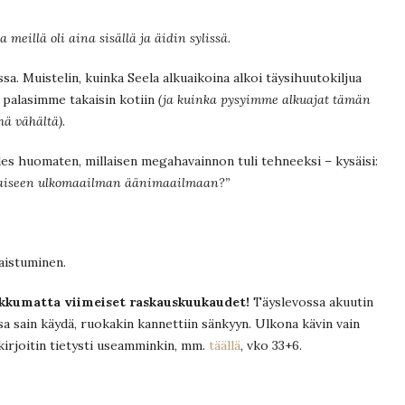
meillä oli aina sisällä ja äidin sylissä.
nssa. Muistelin, kuinka Seela alkuaikoina alkoi täysihuutokiljua
n palasimme takaisin kotiin
(ja kuinka pysyimme alkuajat tämän
hä vähältä).
des huomaten, millaisen megahavainnon tuli tehneeksi – kysäisi:
ellaiseen ulkomaailman äänimaailmaan?”
laistuminen.
ikkumatta viimeiset raskauskuukaudet!
Täyslevossa akuutin
sa sain käydä, ruokakin kannettiin sänkyyn. Ulkona kävin vain
kirjoitin tietysti useamminkin, mm.
täällä
, vko 33+6.