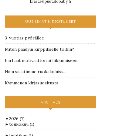
krista@puutalobaby.fi
UUSIMMAT KIRJOITUKSET
3-vuotias pyöräilee
Miten päädyin kirppikselle töihin?
Parhaat motivaattorini liikkumiseen
Näin säästimme ruokakuluissa
Kymmenen kirjasuositusta
ARCHIVES
▼
2026
(7)
►
toukokuu
(1)
►
huhtikuu
(1)