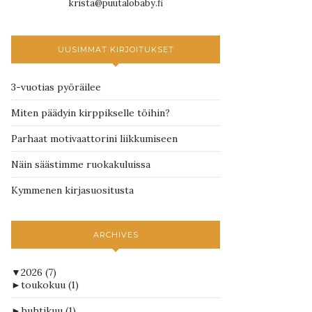
krista@puutalobaby.fi
UUSIMMAT KIRJOITUKSET
3-vuotias pyöräilee
Miten päädyin kirppikselle töihin?
Parhaat motivaattorini liikkumiseen
Näin säästimme ruokakuluissa
Kymmenen kirjasuositusta
ARCHIVES
▼
2026
(7)
►
toukokuu
(1)
►
huhtikuu
(1)