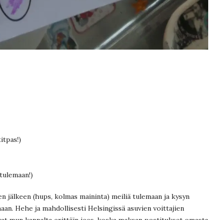
itpas!)
 tulemaan!)
en jälkeen (hups, kolmas maininta) meiliä tulemaan ja kysyn
aan. Hehe ja mahdollisesti Helsingissä asuvien voittajien
vat mun kannalta erittäin jees, koska maksan postitukset omasta