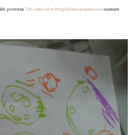
ille postitan
Titi-nalletalon blogilukijatapaamisesta
saamani