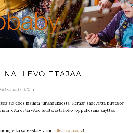
 NALLEVOITTAJAA
Posted on 18.6.2015
sessa aio edes mainita juhannuksesta. Kerään sadevettä puutalon
 niin, että ei tarvitse luultavasti koko loppukesänä käyttää
anoin) eikä sateesta – vaan
nallearvonnasta
!