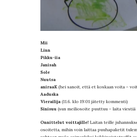
Mii
Linn
Pikku-iia
Janisah
Sole
Nuutsa
aniraaK
(hei sanoit, että et koskaan voita – voit
Aaduska
Vierailija
(11.6. klo 19:01 jätetty kommenti)
Sinisuu
(sun meiliosoite puuttuu – laita viestiä
Onnittelut voittajille!
Laitan teille juhannuks
osoitetta, mihin voin laittaa puuhapaketit tulem
suhteen myös esimerkiksi leikkipuistotreffit o