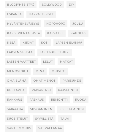
BLOGIYHTEISTYÖ
BOLLYWOOD
DIY
ESPANJA
HARRASTUKSET
HYVÄNTEKEVÄISYYS
HÖPÖHÖPÖ
JOULU
KAKSI PIENTÄ LASTA
KASVATUS
KAUNEUS
KESÄ
KIRJAT
KOTI
LAPSEN ELÄMÄÄ
LAPSEN SUUSTA
LASTENKULTTUURI
LASTEN VAATTEET
LELUT
MATKAT
MENOVINKIT
MINÄ
MUISTOT
OMA ELÄMÄ
OMAT MENOT
PARISUHDE
PUUTARHA
PÄIVÄN ASU
PÄÄSIÄINEN
RAKKAUS
RASKAUS
REMONTTI
RUOKA
SAIRAANA
SIIVOAMINEN
SISUSTAMINEN
SUOSITTELUT
SYVÄLLISTÄ
TALVI
VANHEMMUUS
VAUVAELÄMÄÄ