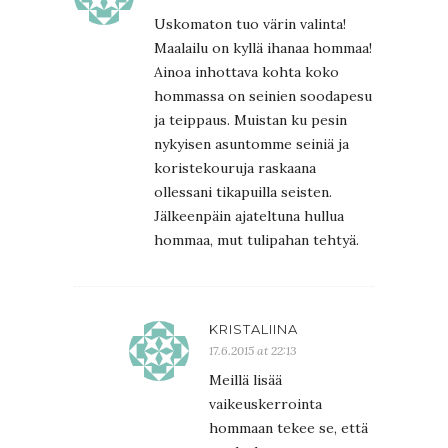
Uskomaton tuo värin valinta!
Maalailu on kyllä ihanaa hommaa!
Ainoa inhottava kohta koko
hommassa on seinien soodapesu
ja teippaus. Muistan ku pesin
nykyisen asuntomme seiniä ja
koristekouruja raskaana
ollessani tikapuilla seisten.
Jälkeenpäin ajateltuna hullua
hommaa, mut tulipahan tehtyä.
KRISTALIINA
17.6.2015 at 22:13
Meillä lisää
vaikeuskerrointa
hommaan tekee se, että