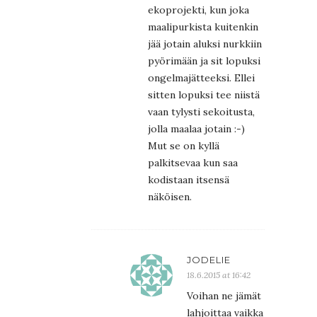
ekoprojekti, kun joka
maalipurkista kuitenkin
jää jotain aluksi nurkkiin
pyörimään ja sit lopuksi
ongelmajätteeksi. Ellei
sitten lopuksi tee niistä
vaan tylysti sekoitusta,
jolla maalaa jotain :-)
Mut se on kyllä
palkitsevaa kun saa
kodistaan itsensä
näköisen.
JODELIE
18.6.2015 at 16:42
Voihan ne jämät
lahjoittaa vaikka