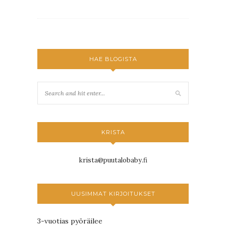
HAE BLOGISTA
KRISTA
krista@puutalobaby.fi
UUSIMMAT KIRJOITUKSET
3-vuotias pyöräilee