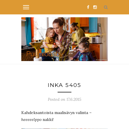
INKA 5405
Posted on 17.6.2015
Kahdeksantoista maalisävyn valinta –
heeeeelppo
nakki!