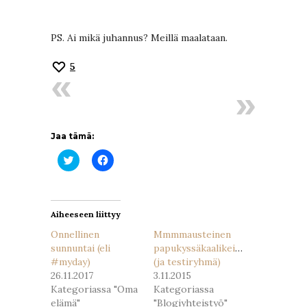
PS. Ai mikä juhannus? Meillä maalataan.
5
Jaa tämä:
Jaa
Jaa
Twitterissä(Avautuu
Facebookissa(Avautuu
uudessa
uudessa
ikkunassa)
ikkunassa)
Aiheeseen liittyy
Onnellinen
Mmmmausteinen
sunnuntai (eli
papukyssäkaalikeitto
#myday)
(ja testiryhmä)
26.11.2017
3.11.2015
Kategoriassa "Oma
Kategoriassa
elämä"
"Blogiyhteistyö"