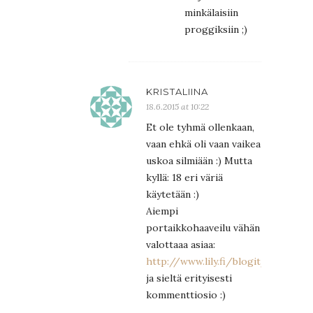
minkälaisiin
proggiksiin ;)
KRISTALIINA
18.6.2015 at 10:22
Et ole tyhmä ollenkaan,
vaan ehkä oli vaan vaikea
uskoa silmiään :) Mutta
kyllä: 18 eri väriä
käytetään :)
Aiempi
portaikkohaaveilu vähän
valottaaa asiaa:
http://www.lily.fi/blogit/puutalob
ja sieltä erityisesti
kommenttiosio :)