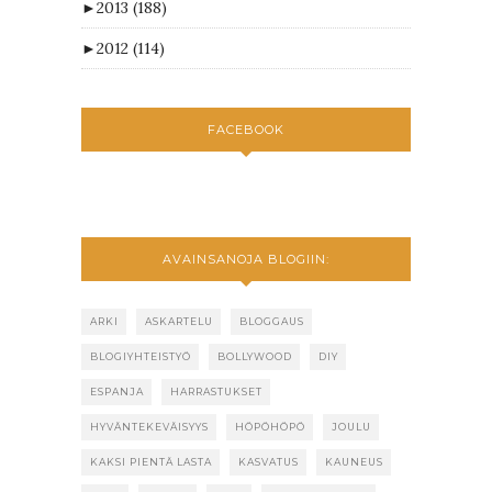
►
2013
(188)
►
2012
(114)
FACEBOOK
AVAINSANOJA BLOGIIN:
ARKI
ASKARTELU
BLOGGAUS
BLOGIYHTEISTYÖ
BOLLYWOOD
DIY
ESPANJA
HARRASTUKSET
HYVÄNTEKEVÄISYYS
HÖPÖHÖPÖ
JOULU
KAKSI PIENTÄ LASTA
KASVATUS
KAUNEUS