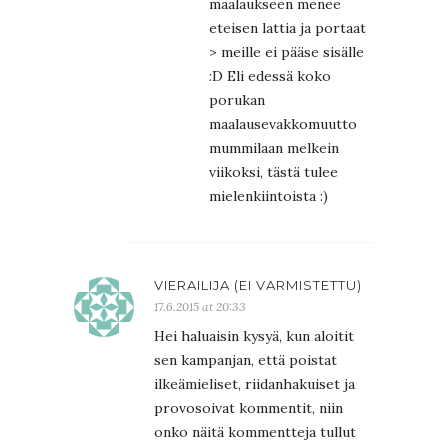
maalaukseen menee
eteisen lattia ja portaat
> meille ei pääse sisälle
:D Eli edessä koko
porukan
maalausevakkomuutto
mummilaan melkein
viikoksi, tästä tulee
mielenkiintoista :)
VIERAILIJA (EI VARMISTETTU)
17.6.2015 at 20:33
Hei haluaisin kysyä, kun aloitit
sen kampanjan, että poistat
ilkeämieliset, riidanhakuiset ja
provosoivat kommentit, niin
onko näitä kommentteja tullut