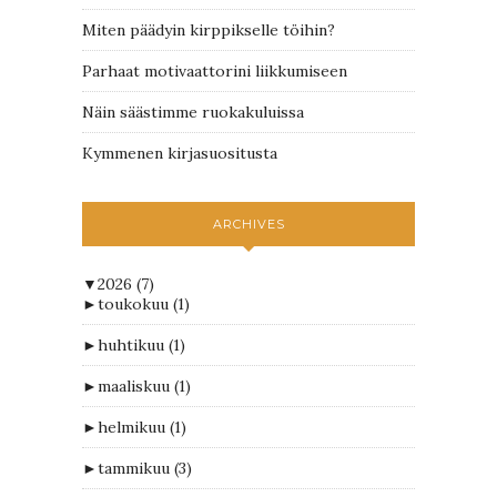
Miten päädyin kirppikselle töihin?
Parhaat motivaattorini liikkumiseen
Näin säästimme ruokakuluissa
Kymmenen kirjasuositusta
ARCHIVES
▼
2026
(7)
►
toukokuu
(1)
►
huhtikuu
(1)
►
maaliskuu
(1)
►
helmikuu
(1)
►
tammikuu
(3)