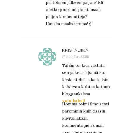
päätöksen jälkeen paljon? Eli
oletko joutunut poistamaan
paljon kommentteja?
Hauska maalisattuma! :)
KRISTALIINA
17.6.2015 at 22:08
Tähän on kiva vastata:
sen jälkeissä (siinä ko.
keskustelussa katkaisin
kahdesta kohtaa ketjun)
bloggauksissa
vain kaksi!
Homma toimi ilmeisesti
paremmin kuin osasin
kuvitellakaan,
kommentoijien oman
itsesääntelyn voimin.