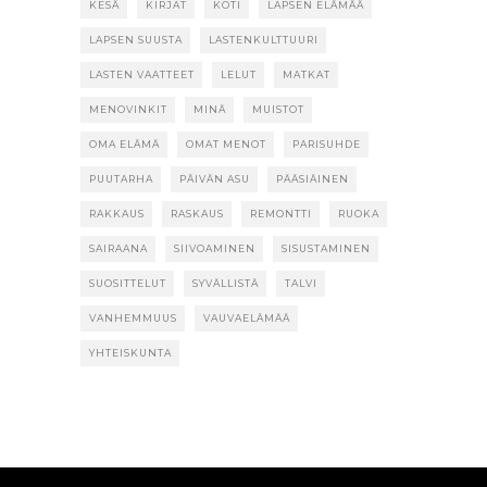
KESÄ
KIRJAT
KOTI
LAPSEN ELÄMÄÄ
LAPSEN SUUSTA
LASTENKULTTUURI
LASTEN VAATTEET
LELUT
MATKAT
MENOVINKIT
MINÄ
MUISTOT
OMA ELÄMÄ
OMAT MENOT
PARISUHDE
PUUTARHA
PÄIVÄN ASU
PÄÄSIÄINEN
RAKKAUS
RASKAUS
REMONTTI
RUOKA
SAIRAANA
SIIVOAMINEN
SISUSTAMINEN
SUOSITTELUT
SYVÄLLISTÄ
TALVI
VANHEMMUUS
VAUVAELÄMÄÄ
YHTEISKUNTA