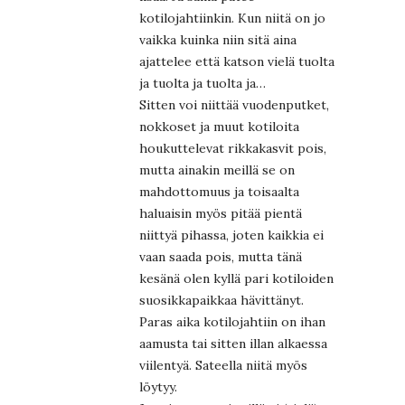
kotilojahtiinkin. Kun niitä on jo
vaikka kuinka niin sitä aina
ajattelee että katson vielä tuolta
ja tuolta ja tuolta ja…
Sitten voi niittää vuodenputket,
nokkoset ja muut kotiloita
houkuttelevat rikkakasvit pois,
mutta ainakin meillä se on
mahdottomuus ja toisaalta
haluaisin myös pitää pientä
niittyä pihassa, joten kaikkia ei
vaan saada pois, mutta tänä
kesänä olen kyllä pari kotiloiden
suosikkapaikkaa hävittänyt.
Paras aika kotilojahtiin on ihan
aamusta tai sitten illan alkaessa
viilentyä. Sateella niitä myös
löytyy.