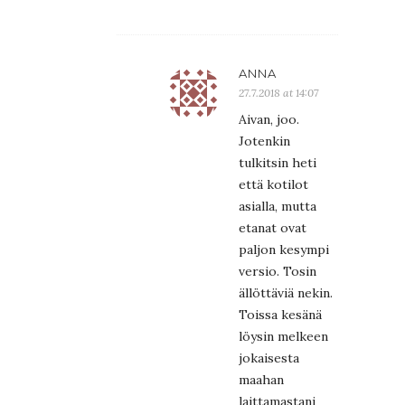
ANNA
27.7.2018 at 14:07
Aivan, joo.
Jotenkin
tulkitsin heti
että kotilot
asialla, mutta
etanat ovat
paljon kesympi
versio. Tosin
ällöttäviä nekin.
Toissa kesänä
löysin melkeen
jokaisesta
maahan
laittamastani