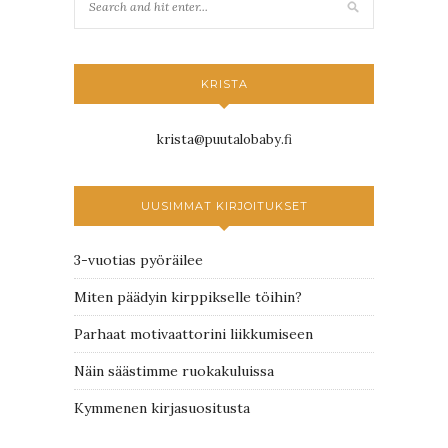
KRISTA
krista@puutalobaby.fi
UUSIMMAT KIRJOITUKSET
3-vuotias pyöräilee
Miten päädyin kirppikselle töihin?
Parhaat motivaattorini liikkumiseen
Näin säästimme ruokakuluissa
Kymmenen kirjasuositusta