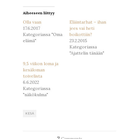
Aiheeseen liittyy
Olla vaan
Eläintarhat – ihan
17.6.2017
jees vai heti
Kategoriassa "Oma
boikottiin?
elämä"
23.2.2015
Kategoriassa
"Ajattelin tänään"
9,5 viikon loma ja
kesäloman
toivelista
6.6.2022
Kategoriassa
"näkökulma"
KESÄ
7
Comments