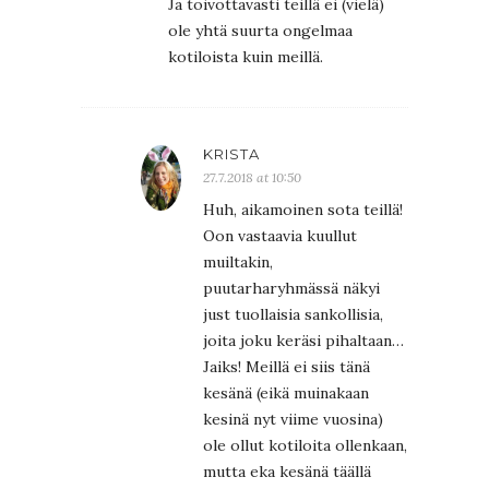
Ja toivottavasti teillä ei (vielä)
ole yhtä suurta ongelmaa
kotiloista kuin meillä.
KRISTA
27.7.2018 at 10:50
Huh, aikamoinen sota teillä!
Oon vastaavia kuullut
muiltakin,
puutarharyhmässä näkyi
just tuollaisia sankollisia,
joita joku keräsi pihaltaan…
Jaiks! Meillä ei siis tänä
kesänä (eikä muinakaan
kesinä nyt viime vuosina)
ole ollut kotiloita ollenkaan,
mutta eka kesänä täällä