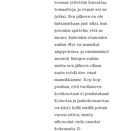
tosiaan yritettiin kasvattaa
tomaatteja, ja etanat söi ne
(yöks). Sen jälkeen en ole
laittanutkaan just siksi, kun
jotenkin ajattelin, että ne
menee kuitenkin etanoiden
suihin. Nyt on mansikat
amppeleissa, ja ensimmäiset
menivät lintujen suihin,
mutta sen jälkeen ollaan
saatu syödä itse omat
mansikkamme. Kop kop
puuhun, että tuollaiseen
kotilosotaan ei joudutakaan!
Koisotaa ja jauhokoisasotaa
on käyty kyllä sisällä joitain
vuosia sitten, mutta
ulkosodat vielä onneksi
kokematta :D