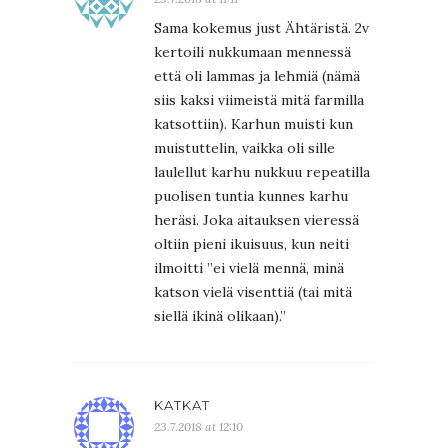
Sama kokemus just Ähtäristä. 2v
kertoili nukkumaan mennessä
että oli lammas ja lehmiä (nämä
siis kaksi viimeistä mitä farmilla
katsottiin). Karhun muisti kun
muistuttelin, vaikka oli sille
laulellut karhu nukkuu repeatilla
puolisen tuntia kunnes karhu
heräsi. Joka aitauksen vieressä
oltiin pieni ikuisuus, kun neiti
ilmoitti ”ei vielä mennä, minä
katson vielä visenttiä (tai mitä
siellä ikinä olikaan).”
KATKAT
23.7.2018 at 12:10