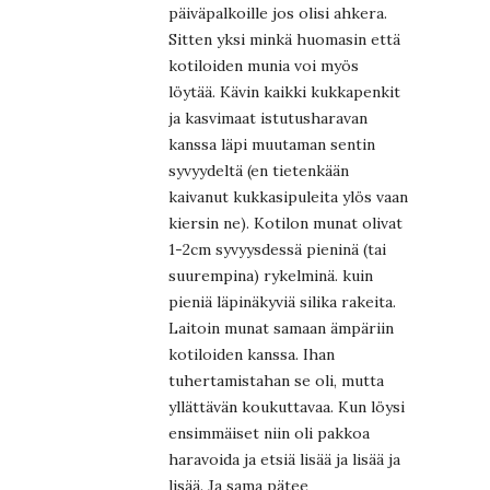
päiväpalkoille jos olisi ahkera.
Sitten yksi minkä huomasin että
kotiloiden munia voi myös
löytää. Kävin kaikki kukkapenkit
ja kasvimaat istutusharavan
kanssa läpi muutaman sentin
syvyydeltä (en tietenkään
kaivanut kukkasipuleita ylös vaan
kiersin ne). Kotilon munat olivat
1-2cm syvyysdessä pieninä (tai
suurempina) rykelminä. kuin
pieniä läpinäkyviä silika rakeita.
Laitoin munat samaan ämpäriin
kotiloiden kanssa. Ihan
tuhertamistahan se oli, mutta
yllättävän koukuttavaa. Kun löysi
ensimmäiset niin oli pakkoa
haravoida ja etsiä lisää ja lisää ja
lisää. Ja sama pätee