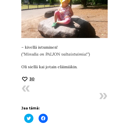
– kivellä istuminen!
(”Minulla on PALJON valtaistuimia!”)
Oli siellä kai jotain eläimiäkin.
30
Jaa tämä:
Jaa
Jaa
Twitterissä(Avautuu
Facebookissa(Avautuu
uudessa
uudessa
ikkunassa)
ikkunassa)