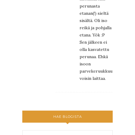
perunasta
etanan(!) sieltä
sisältä. Oli iso
reikä ja pohjalla
etana. Yök :P
Sen jälkeen ei
olla kasvatettu
perunaa. Ehkä
isoon
parvekeruukkuun
voisin laittaa.
HAE BLOGISTA