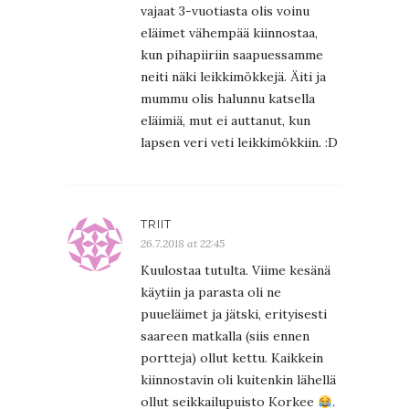
vajaat 3-vuotiasta olis voinu
eläimet vähempää kiinnostaa,
kun pihapiiriin saapuessamme
neiti näki leikkimökkejä. Äiti ja
mummu olis halunnu katsella
eläimiä, mut ei auttanut, kun
lapsen veri veti leikkimökkiin. :D
TRIIT
26.7.2018 at 22:45
Kuulostaa tutulta. Viime kesänä
käytiin ja parasta oli ne
puueläimet ja jätski, erityisesti
saareen matkalla (siis ennen
portteja) ollut kettu. Kaikkein
kiinnostavin oli kuitenkin lähellä
ollut seikkailupuisto Korkee
.