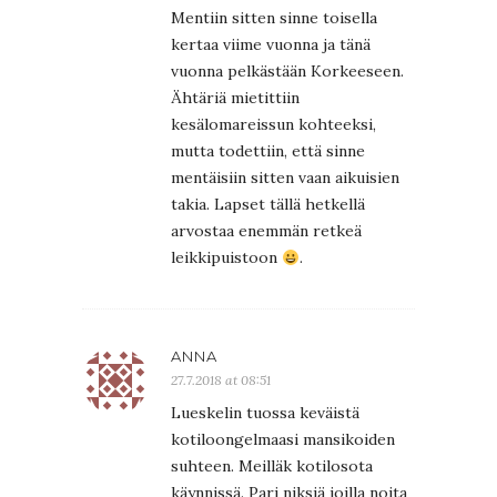
Mentiin sitten sinne toisella
kertaa viime vuonna ja tänä
vuonna pelkästään Korkeeseen.
Ähtäriä mietittiin
kesälomareissun kohteeksi,
mutta todettiin, että sinne
mentäisiin sitten vaan aikuisien
takia. Lapset tällä hetkellä
arvostaa enemmän retkeä
leikkipuistoon
.
ANNA
27.7.2018 at 08:51
Lueskelin tuossa keväistä
kotiloongelmaasi mansikoiden
suhteen. Meilläk kotilosota
käynnissä. Pari niksiä joilla noita