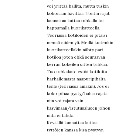
voi yrittää hallita, mutta tuskin
kokonaan hävittää. Tontin rajat
kannattaa kattaa tuhkalla tai
happamalla kuorikatteella.
Teoriassa kotiloiden ei pitäisi
mennä niiden yli. Meillä kuitenkin
kuorikatteellakin nähty pari
kotiloa joten ehkä seuraavan
kerran kokeilen sitten tuhkaa.
Tuo tuhkakate estää kotiloita
harhailemasta naapuripihalta
teille (teoriassa ainakin). Jos ei
koko pihaa pysty/halua rajata
niin voi rajata vain
kasvimaan/istutusalueen johon
niitä ei tahdo.
Keväällä kannattaa laittaa
tyttöjen kanssa kisa pystyyn