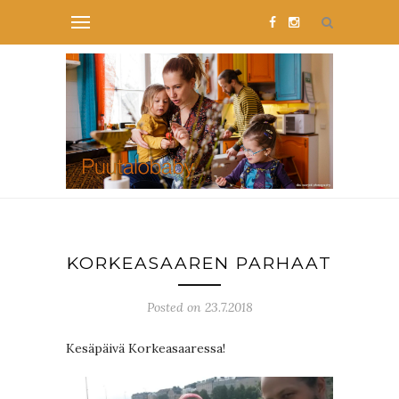
KORKEASAAREN PARHAAT
Posted on 23.7.2018
Kesäpäivä Korkeasaaressa!