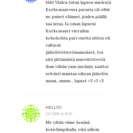
Hih! Yhden tutun lapsen mielestä
Korkeasaaressa parasta oli ollut
ne puiset eläimet, joiden päällä
saa istua. Ja oman lapseni
Korkeasaari-vierailun
kohokohta pari vuotta sitten oli
valtavat
jäätelötötterömainokset. Jos
sitä jättimäistä muovitötteröä
ihan vähän vaan nuolaisi, saattoi
selvästi maistaa oikean jäätelön
maun…mmm… lapset <3 <3 <3
NELLISI
24.7.2018 at 10:31
Me oltiin viime kesänä
kotieläinpihalla, eikä silloin