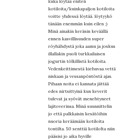
kuka löytää eniten
kotiloita/kuinkapaljon kotiloita
voitte yhdessä löytää. löytyykö
tänään enemmän kuin eilen ;)
Minä ainakin keräsin keväällä
ennen kasvillisuuden super
röyhähdystä joka aamu ja joskus
illallakin puoli turkkailaisen
jogurtin tölkillistä kotiloita.
Vedenkeittimestä kiehuvaa vettä
niskaan ja vessanpöntöstä ajas.
Pihaan noita ei kannata jättää
edes nirtsittyinä kun keverit
tulevat ja syövät menehtyneet
lajitoverinsa. Minä suunnittelin
jo että palkkaisin kesätöihin
nuoria keräämään kotiloita
tontilta. 50 senttiä kotilolta niin
pääsisi jo aika hyville