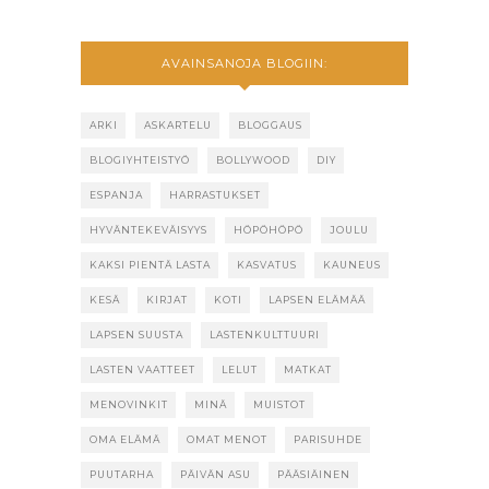
AVAINSANOJA BLOGIIN:
ARKI
ASKARTELU
BLOGGAUS
BLOGIYHTEISTYÖ
BOLLYWOOD
DIY
ESPANJA
HARRASTUKSET
HYVÄNTEKEVÄISYYS
HÖPÖHÖPÖ
JOULU
KAKSI PIENTÄ LASTA
KASVATUS
KAUNEUS
KESÄ
KIRJAT
KOTI
LAPSEN ELÄMÄÄ
LAPSEN SUUSTA
LASTENKULTTUURI
LASTEN VAATTEET
LELUT
MATKAT
MENOVINKIT
MINÄ
MUISTOT
OMA ELÄMÄ
OMAT MENOT
PARISUHDE
PUUTARHA
PÄIVÄN ASU
PÄÄSIÄINEN