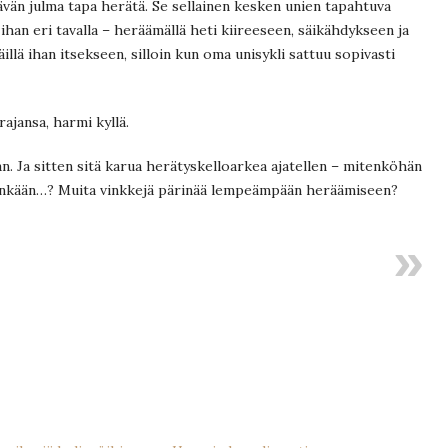
ävän julma tapa herätä. Se sellainen kesken unien tapahtuva
ihan eri tavalla – heräämällä heti kiireeseen, säikähdykseen ja
illä ihan itsekseen, silloin kun oma unisykli sattuu sopivasti
ajansa, harmi kyllä.
an. Ja sitten sitä karua herätyskelloarkea ajatellen – mitenköhän
hinkään…? Muita vinkkejä pärinää lempeämpään heräämiseen?