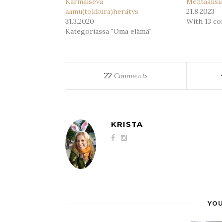
Karmaiseva
Mentaalisi
aamu(tokkura)herätys
21.8.2023
31.3.2020
With 13 c
Kategoriassa "Oma elämä"
22
Comments
KRISTA
YOU