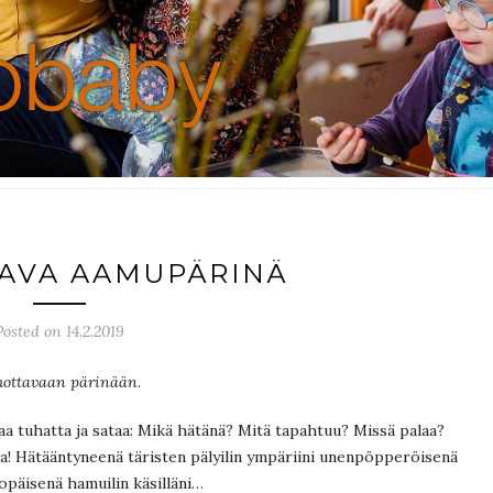
AVA AAMUPÄRINÄ
Posted on 14.2.2019
ottavaan pärinään
.
a tuhatta ja sataa: Mikä hätänä? Mitä tapahtuu? Missä palaa?
la! Hätääntyneenä täristen pälyilin ympäriini unenpöpperöisenä
opäisenä hamuilin käsilläni…