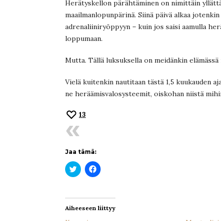
Herätyskellon pärähtäminen on nimittäin yllätt
maailmanlopunpärinä. Siinä päivä alkaa jotenkin 
adrenaliiniryöppyyn – kuin jos saisi aamulla herä
loppumaan.
Mutta. Tällä luksuksella on meidänkin elämässä r
Vielä kuitenkin nautitaan tästä 1,5 kuukauden aj
ne heräämisvalosysteemit, oiskohan niistä mi
13
Jaa tämä:
Jaa
Jaa
Twitterissä(Avautuu
Facebookissa(Avautuu
uudessa
uudessa
ikkunassa)
ikkunassa)
Aiheeseen liittyy