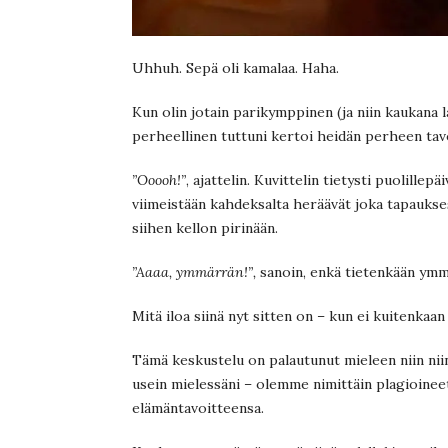
Uhhuh. Sepä oli kamalaa. Haha.
Kun olin jotain parikymppinen (ja niin kaukana la
perheellinen tuttuni kertoi heidän perheen tavo
”Ooooh!”
, ajattelin. Kuvittelin tietysti puolillep
viimeistään kahdeksalta heräävät joka tapaukses
siihen kellon pirinään.
”Aaaa, ymmärrän!”,
sanoin, enkä tietenkään ymm
Mitä iloa siinä nyt sitten on – kun ei kuitenkaan
Tämä keskustelu on palautunut mieleen niin niin
usein mielessäni – olemme nimittäin plagioine
elämäntavoitteensa.