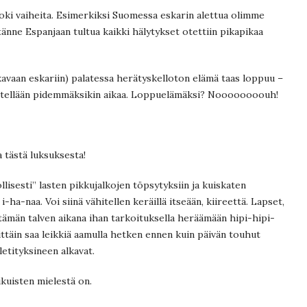
toki vaiheita. Esimerkiksi Suomessa eskarin alettua olimme
tänne Espanjaan tultua kaikki hälytykset otettiin pikapikaa
kavaan eskariin) palatessa herätyskelloton elämä taas loppuu –
västellään pidemmäksikin aikaa. Loppuelämäksi? Noooooooouh!
 tästä luksuksesta!
lisesti” lasten pikkujalkojen töpsytyksiin ja kuiskaten
-ha-naa. Voi siinä vähitellen keräillä itseään, kiireettä. Lapset,
 tämän talven aikana ihan tarkoituksella heräämään hipi-hipi-
mittäin saa leikkiä aamulla hetken ennen kuin päivän touhut
etityksineen alkavat.
ikuisten mielestä on.