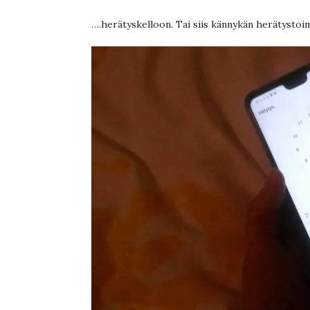
….herätyskelloon. Tai siis kännykän herätystoi