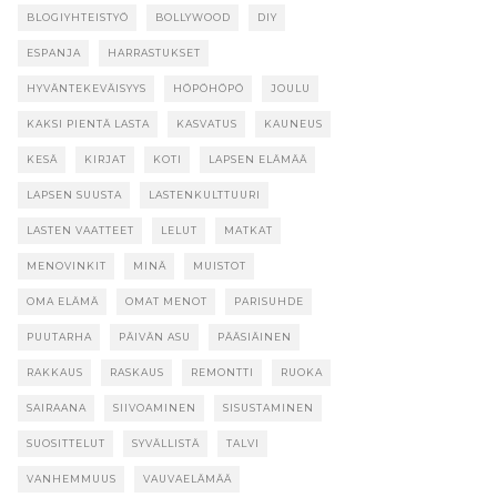
BLOGIYHTEISTYÖ
BOLLYWOOD
DIY
ESPANJA
HARRASTUKSET
HYVÄNTEKEVÄISYYS
HÖPÖHÖPÖ
JOULU
KAKSI PIENTÄ LASTA
KASVATUS
KAUNEUS
KESÄ
KIRJAT
KOTI
LAPSEN ELÄMÄÄ
LAPSEN SUUSTA
LASTENKULTTUURI
LASTEN VAATTEET
LELUT
MATKAT
MENOVINKIT
MINÄ
MUISTOT
OMA ELÄMÄ
OMAT MENOT
PARISUHDE
PUUTARHA
PÄIVÄN ASU
PÄÄSIÄINEN
RAKKAUS
RASKAUS
REMONTTI
RUOKA
SAIRAANA
SIIVOAMINEN
SISUSTAMINEN
SUOSITTELUT
SYVÄLLISTÄ
TALVI
VANHEMMUUS
VAUVAELÄMÄÄ