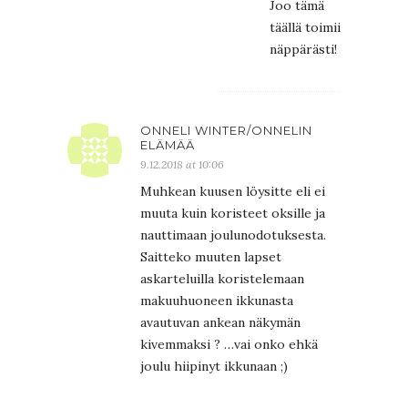
Joo tämä
täällä toimii
näppärästi!
ONNELI WINTER/ONNELIN
ELÄMÄÄ
9.12.2018 at 10:06
Muhkean kuusen löysitte eli ei
muuta kuin koristeet oksille ja
nauttimaan joulunodotuksesta.
Saitteko muuten lapset
askarteluilla koristelemaan
makuuhuoneen ikkunasta
avautuvan ankean näkymän
kivemmaksi ? …vai onko ehkä
joulu hiipinyt ikkunaan ;)