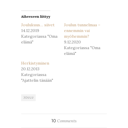
uudessa
uudessa
ikkunassa)
ikkunassa)
Aiheeseen liittyy
Joulukuus… siivet
Joulun tunnelmaa –
14.12.2019
ennemmin vai
Kategoriassa "Oma
myöhemmin?
elämä"
9.12.2020
Kategoriassa "Oma
elämä"
Herkistyminen
20.12.2013
Kategoriassa
"Ajattelin tänään"
JOULU
10
Comments