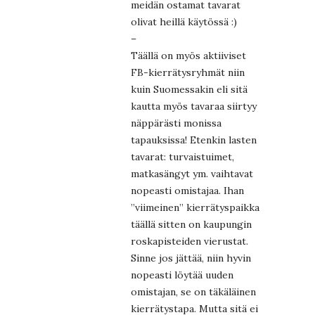
meidän ostamat tavarat
olivat heillä käytössä :)
–
Täällä on myös aktiiviset
FB-kierrätysryhmät niin
kuin Suomessakin eli sitä
kautta myös tavaraa siirtyy
näppärästi monissa
tapauksissa! Etenkin lasten
tavarat: turvaistuimet,
matkasängyt ym. vaihtavat
nopeasti omistajaa. Ihan
”viimeinen” kierrätyspaikka
täällä sitten on kaupungin
roskapisteiden vierustat.
Sinne jos jättää, niin hyvin
nopeasti löytää uuden
omistajan, se on täkäläinen
kierrätystapa. Mutta sitä ei