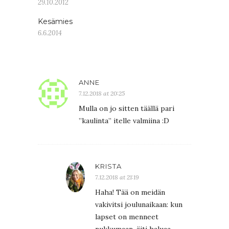
29.10.2012
Kesämies
6.6.2014
ANNE
7.12.2018 at 20:25
Mulla on jo sitten täällä pari
”kaulinta” itelle valmiina :D
KRISTA
7.12.2018 at 21:19
Haha! Tää on meidän
vakivitsi joulunaikaan: kun
lapset on menneet
nukkumaan, äiti haluaa