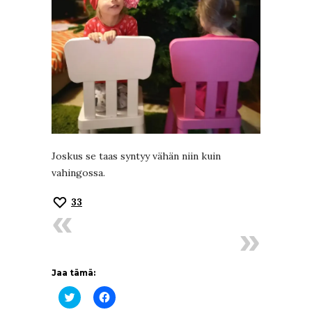
Joskus se taas syntyy vähän niin kuin
vahingossa.
33
Jaa tämä:
Jaa
Jaa
Twitterissä(Avautuu
Facebookissa(Avautuu