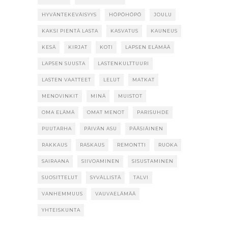
HYVÄNTEKEVÄISYYS
HÖPÖHÖPÖ
JOULU
KAKSI PIENTÄ LASTA
KASVATUS
KAUNEUS
KESÄ
KIRJAT
KOTI
LAPSEN ELÄMÄÄ
LAPSEN SUUSTA
LASTENKULTTUURI
LASTEN VAATTEET
LELUT
MATKAT
MENOVINKIT
MINÄ
MUISTOT
OMA ELÄMÄ
OMAT MENOT
PARISUHDE
PUUTARHA
PÄIVÄN ASU
PÄÄSIÄINEN
RAKKAUS
RASKAUS
REMONTTI
RUOKA
SAIRAANA
SIIVOAMINEN
SISUSTAMINEN
SUOSITTELUT
SYVÄLLISTÄ
TALVI
VANHEMMUUS
VAUVAELÄMÄÄ
YHTEISKUNTA