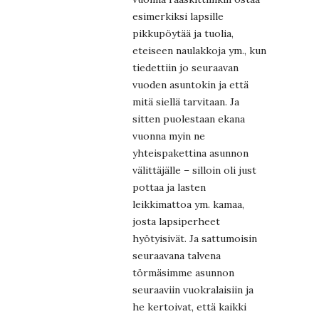
esimerkiksi lapsille
pikkupöytää ja tuolia,
eteiseen naulakkoja ym., kun
tiedettiin jo seuraavan
vuoden asuntokin ja että
mitä siellä tarvitaan. Ja
sitten puolestaan ekana
vuonna myin ne
yhteispakettina asunnon
välittäjälle – silloin oli just
pottaa ja lasten
leikkimattoa ym. kamaa,
josta lapsiperheet
hyötyisivät. Ja sattumoisin
seuraavana talvena
törmäsimme asunnon
seuraaviin vuokralaisiin ja
he kertoivat, että kaikki