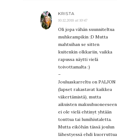
KRISTA
10.12.2018 at 10:47
Oli jopa vähän suunniteltua
muhkeampikin :D Mutta
mahtuihan se sitten
kuitenkin olkkariin, vaikka
rapussa näytti vielä
toivottamalta :)
–
Jouluaskarreltu on PALJON
(lapset rakastavat kaikkea
väkertämistä), mutta
aikuisten makuuhuoneeseen
ei ole vielä ehtinyt yhtään
tonttua tai lumihiutaletta.
Mutta eiköhän tässä joulun
lähestyessä ehdi kuorruttua