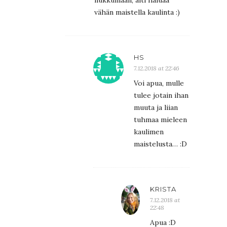
vähän maistella kaulinta :)
HS
7.12.2018 at 22:46
Voi apua, mulle
tulee jotain ihan
muuta ja liian
tuhmaa mieleen
kaulimen
maistelusta… :D
KRISTA
7.12.2018 at
22:48
Apua :D