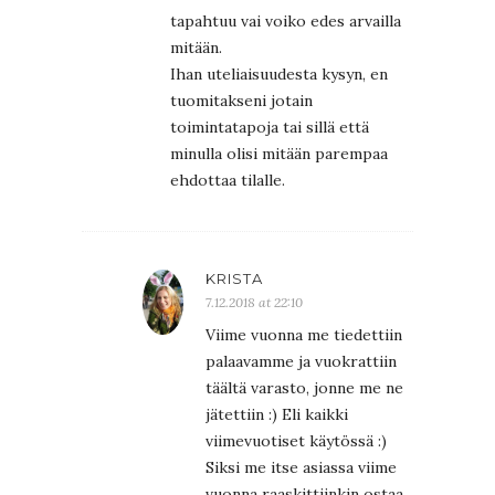
tapahtuu vai voiko edes arvailla
mitään.
Ihan uteliaisuudesta kysyn, en
tuomitakseni jotain
toimintatapoja tai sillä että
minulla olisi mitään parempaa
ehdottaa tilalle.
KRISTA
7.12.2018 at 22:10
Viime vuonna me tiedettiin
palaavamme ja vuokrattiin
täältä varasto, jonne me ne
jätettiin :) Eli kaikki
viimevuotiset käytössä :)
Siksi me itse asiassa viime
vuonna raaskittiinkin ostaa