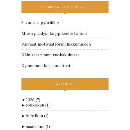
UUSIMMAT KIRJOITUKSET
3-vuotias pyöräilee
Miten päädyin kirppikselle töihin?
Parhaat motivaattorini liikkumiseen
Näin säästimme ruokakuluissa
Kymmenen kirjasuositusta
ARCHIVES
▼
2026
(7)
►
toukokuu
(1)
►
huhtikuu
(1)
►
maaliskuu
(1)