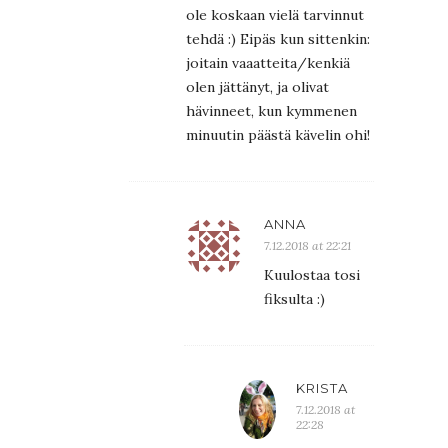
ole koskaan vielä tarvinnut
tehdä :) Eipäs kun sittenkin:
joitain vaaatteita/kenkiä
olen jättänyt, ja olivat
hävinneet, kun kymmenen
minuutin päästä kävelin ohi!
ANNA
7.12.2018 at 22:21
Kuulostaa tosi
fiksulta :)
KRISTA
7.12.2018 at
22:28