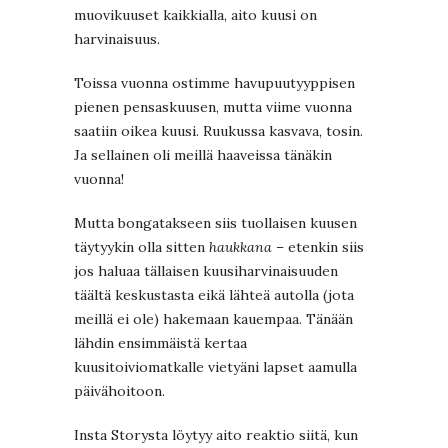
muovikuuset kaikkialla, aito kuusi on
harvinaisuus.
Toissa vuonna ostimme havupuutyyppisen
pienen pensaskuusen, mutta viime vuonna
saatiin oikea kuusi. Ruukussa kasvava, tosin.
Ja sellainen oli meillä haaveissa tänäkin
vuonna!
Mutta bongatakseen siis tuollaisen kuusen
täytyykin olla sitten
haukkana
– etenkin siis
jos haluaa tällaisen kuusiharvinaisuuden
täältä keskustasta eikä lähteä autolla (jota
meillä ei ole) hakemaan kauempaa. Tänään
lähdin ensimmäistä kertaa
kuusitoiviomatkalle vietyäni lapset aamulla
päivähoitoon.
Insta Storysta löytyy aito reaktio siitä, kun