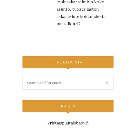
jouluaskarteluihin koko
asunto, tuosta lasten
askartelutehokkuudesta
päätellen :D
HAE BLOGISTA
KRISTA
krista@puutalobaby.fi