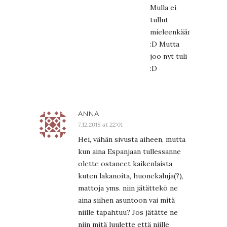
Mulla ei
tullut
mieleenkään
:D Mutta
joo nyt tuli
:D
ANNA
7.12.2018 at 22:01
Hei, vähän sivusta aiheen, mutta
kun aina Espanjaan tullessanne
olette ostaneet kaikenlaista
kuten lakanoita, huonekaluja(?),
mattoja yms. niin jätättekö ne
aina siihen asuntoon vai mitä
niille tapahtuu? Jos jätätte ne
niin mitä luulette että niille