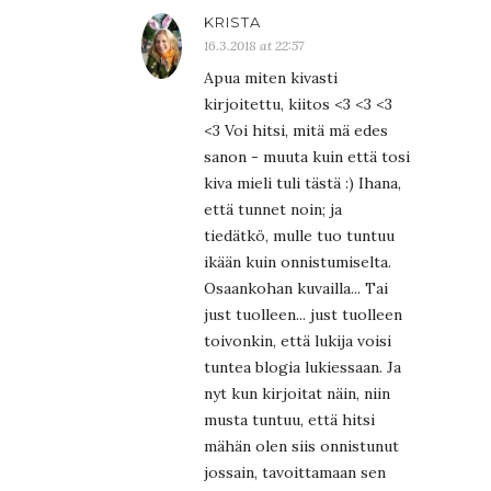
KRISTA
16.3.2018 at 22:57
Apua miten kivasti
kirjoitettu, kiitos <3 <3 <3
<3 Voi hitsi, mitä mä edes
sanon - muuta kuin että tosi
kiva mieli tuli tästä :) Ihana,
että tunnet noin; ja
tiedätkö, mulle tuo tuntuu
ikään kuin onnistumiselta.
Osaankohan kuvailla... Tai
just tuolleen... just tuolleen
toivonkin, että lukija voisi
tuntea blogia lukiessaan. Ja
nyt kun kirjoitat näin, niin
musta tuntuu, että hitsi
mähän olen siis onnistunut
jossain, tavoittamaan sen