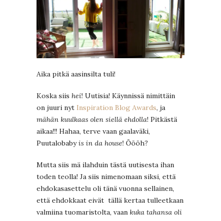
Aika pitkä aasinsilta tuli!
Koska siis
hei
! Uutisia! Käynnissä nimittäin
on juuri nyt
Inspiration Blog Awards
, ja
mähän kuulkaas olen siellä ehdolla
! Pitkästä
aikaa!!! Hahaa, terve vaan gaalaväki,
Puutalobaby
is in da house
! Öööh?
Mutta siis mä ilahduin tästä uutisesta ihan
toden teolla! Ja siis nimenomaan siksi, että
ehdokasasettelu oli tänä vuonna sellainen,
että ehdokkaat eivät tällä kertaa tulleetkaan
valmiina tuomaristolta, vaan
kuka tahansa oli