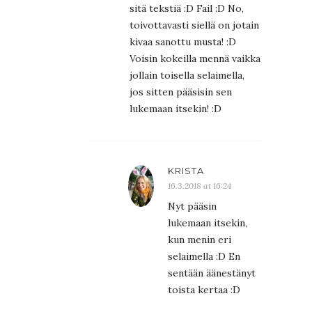
sitä tekstiä :D Fail :D No,
toivottavasti siellä on jotain
kivaa sanottu musta! :D
Voisin kokeilla mennä vaikka
jollain toisella selaimella,
jos sitten pääsisin sen
lukemaan itsekin! :D
KRISTA
16.3.2018 at 16:24
Nyt pääsin
lukemaan itsekin,
kun menin eri
selaimella :D En
sentään äänestänyt
toista kertaa :D