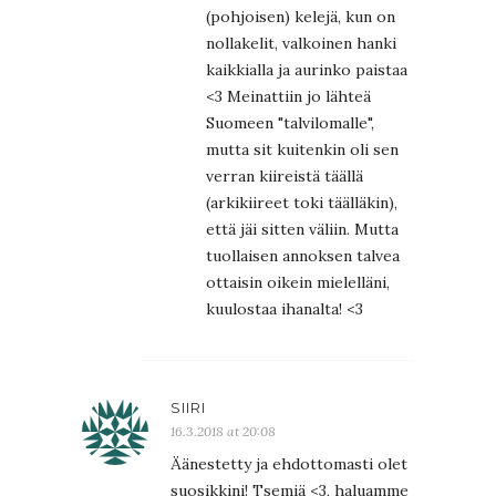
(pohjoisen) kelejä, kun on
nollakelit, valkoinen hanki
kaikkialla ja aurinko paistaa
<3 Meinattiin jo lähteä
Suomeen "talvilomalle",
mutta sit kuitenkin oli sen
verran kiireistä täällä
(arkikiireet toki täälläkin),
että jäi sitten väliin. Mutta
tuollaisen annoksen talvea
ottaisin oikein mielelläni,
kuulostaa ihanalta! <3
SIIRI
16.3.2018 at 20:08
Äänestetty ja ehdottomasti olet
suosikkini! Tsemiä <3, haluamme