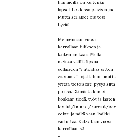
kun meillä on kuitenkin
lapset hoidossa päivisin jne.
Mutta sellaiset ois tosi
hyviä!
–
Me mennään vuosi
kerrallaan fiiliksen ja… …
kaiken mukaan. Mulla
meinaa välillä lipsua
sellaiseen ”mitenkäs sitten
vuonna x” -ajatteluun, mutta
yritän tietoisesti pysyä siitä
poissa. Elämästä kun ei
koskaan tiedä, työt ja lasten
koulut/hoidot/kaverit/isovanhempie
vointi ja mikä vaan, kaikki
vaikuttaa. Katsotaan vuosi
kerrallaan <3
-