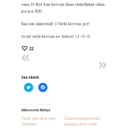
oma :D Nyt kun kerran ihan ehdollakin ollaa,
jea jea JEE!
Saa siis äänestää! :) Vielä kerran: jee!
Ja sit vielä kerran se: kiitos! <3 <3 <3
22
Jaa tämä:
Jaa
Jaa
Twitterissä(Avautuu
Facebookissa(Avautuu
uudessa
uudessa
ikkunassa)
ikkunassa)
Aiheeseen liittyy
Vielä yksi ilon aihe:
Äänestysmuistutus:
ehdolla!
tänään ehtii vielä!