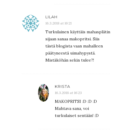
LILAH
16.3.2018 at 16:21
Turkulainen käyttäis mahasplätin
sijaan sanaa makopritsi. Siis
tästä blogista vaan mahalleen
päätyneestä uimahypystä.
Mistäköhän sekin tulee?!
KRISTA
16.3.2018 at 16:23
MAKOPRITSI :D :D :D
Mahtava sana, voi
turkulaiset sentään! :D