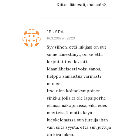
Kiitos äänestä, ihanaa! <3
JENSPA
16.3.2018 at 22:20
Syy siihen, että lukijasi on sut
sinne äänestänyt, on se että
kirjoitat tosi kivasti.
Maanläheisesti voisi sanoa,
helppo samaistua varmasti
monen.
Itse olen kolmekymppinen
sinkku, jolla ei ole lapsiperhe-
elämää näköpiirissä, eikä edes
mietteissä, mutta käyn
lueskelemassa sun juttuja ihan
vain siitä syystä, että sun juttuja
on kiva lukea.