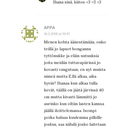
Ihana sinä, kiitos <3 <3 <3
APPA
16.3.2018 at 19:47
Menen kohta äänestämään, onko
teillä jo lapset bongannu
tyttönukke ja eläin uutuuksia
joita meidän tuttavapiirissä jo
kovasti vangutaan, en nyt muista
nimeä mutta E.llä alkaa, aika
hyvin? Ihanaa kun alkaa tulla
kevät, täällä on jäätä järvissä 40
cm mutta kivasti lämmitti jo
aurinko kun oltiin lasten kanssa
jäällä iloittelemassa. Isompi
poika haluaa kuulemma pilkille
joskus, saa nähdä josko laitetaan