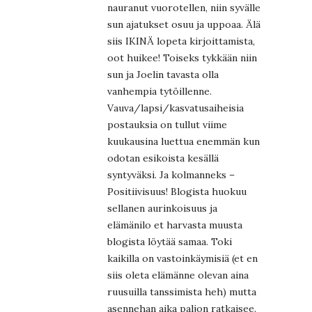
nauranut vuorotellen, niin syvälle
sun ajatukset osuu ja uppoaa. Älä
siis IKINÄ lopeta kirjoittamista,
oot huikee! Toiseks tykkään niin
sun ja Joelin tavasta olla
vanhempia tytöillenne.
Vauva/lapsi/kasvatusaiheisia
postauksia on tullut viime
kuukausina luettua enemmän kun
odotan esikoista kesällä
syntyväksi. Ja kolmanneks –
Positiivisuus! Blogista huokuu
sellanen aurinkoisuus ja
elämänilo et harvasta muusta
blogista löytää samaa. Toki
kaikilla on vastoinkäymisiä (et en
siis oleta elämänne olevan aina
ruusuilla tanssimista heh) mutta
asennehan aika paljon ratkaisee.