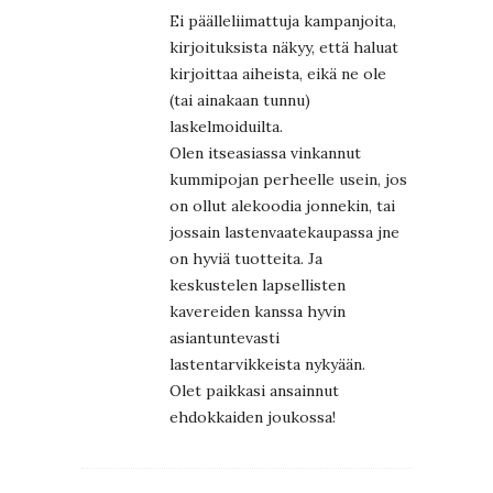
Ei päälleliimattuja kampanjoita,
kirjoituksista näkyy, että haluat
kirjoittaa aiheista, eikä ne ole
(tai ainakaan tunnu)
laskelmoiduilta.
Olen itseasiassa vinkannut
kummipojan perheelle usein, jos
on ollut alekoodia jonnekin, tai
jossain lastenvaatekaupassa jne
on hyviä tuotteita. Ja
keskustelen lapsellisten
kavereiden kanssa hyvin
asiantuntevasti
lastentarvikkeista nykyään.
Olet paikkasi ansainnut
ehdokkaiden joukossa!