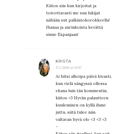
Kiitos siis kun kirjoitat ja
toivottavasti me sun lukijat
nähään sut palkintokorokkeella!
Ihanaa ja aurinkoista kevättä
sinne Espanjaan!
KRISTA
17.3.2018 at 11:07
Ai hitsi alkoipa päivä kivasti,
kun vielä sängyssä ollessa
ekana luin tän kommentin,
kiitos <3 Hyvän palautteen
kuuleminen on kyllä ihme
juttu, siitä tulee niin
valtavan hyvä olo <3 <3 <3
-
Kiitos siis itsellesi, kun sait