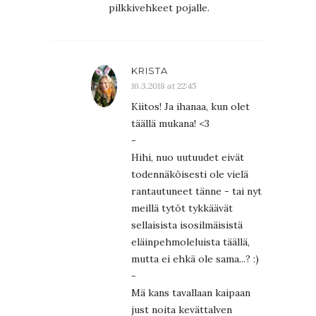
pilkkivehkeet pojalle.
KRISTA
16.3.2018 at 22:45
Kiitos! Ja ihanaa, kun olet
täällä mukana! <3
-
Hihi, nuo uutuudet eivät
todennäköisesti ole vielä
rantautuneet tänne - tai nyt
meillä tytöt tykkäävät
sellaisista isosilmäisistä
eläinpehmoleluista täällä,
mutta ei ehkä ole sama...? :)
-
Mä kans tavallaan kaipaan
just noita kevättalven