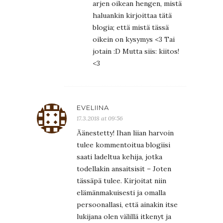
arjen oikean hengen, mistä
haluankin kirjoittaa tätä
blogia; että mistä tässä
oikein on kysymys <3 Tai
jotain :D Mutta siis: kiitos!
<3
EVELIINA
17.3.2018 at 09:56
Äänestetty! Ihan liian harvoin
tulee kommentoitua blogiisi
saati ladeltua kehija, jotka
todellakin ansaitsisit – Joten
tässäpä tulee. Kirjoitat niin
elämänmakuisesti ja omalla
persoonallasi, että ainakin itse
lukijana olen välillä itkenyt ja