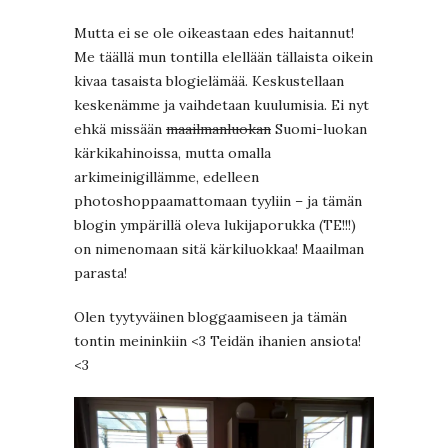
Mutta ei se ole oikeastaan edes haitannut!
Me täällä mun tontilla elellään tällaista oikein
kivaa tasaista blogielämää. Keskustellaan
keskenämme ja vaihdetaan kuulumisia. Ei nyt
ehkä missään
maailmanluokan
Suomi-luokan
kärkikahinoissa, mutta omalla
arkimeinigillämme, edelleen
photoshoppaamattomaan tyyliin – ja tämän
blogin ympärillä oleva lukijaporukka (TE!!!)
on nimenomaan sitä kärkiluokkaa! Maailman
parasta!
Olen tyytyväinen bloggaamiseen ja tämän
tontin meininkiin <3 Teidän ihanien ansiota!
<3