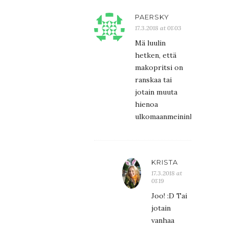
PAERSKY
17.3.2018 at 01:03
Mä luulin
hetken, että
makopritsi on
ranskaa tai
jotain muuta
hienoa
ulkomaanmeininkiä….
KRISTA
17.3.2018 at
01:19
Joo! :D Tai
jotain
vanhaa