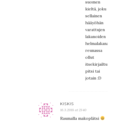
suomen
kieltä, joku
sellainen
hääyöhän
varattujen
lakanoiden
helmalakanan
reunassa
ollut
itsekirjailtu
pitsi tai
jotain :D
KISKIS
16.3.2018 at 21:40
Raumalla makoplätsi