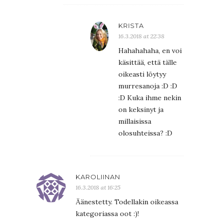
KRISTA
16.3.2018 at 22:38
Hahahahaha, en voi
käsittää, että tälle
oikeasti löytyy
murresanoja :D :D
:D Kuka ihme nekin
on keksinyt ja
millaisissa
olosuhteissa? :D
KAROLIINAN
16.3.2018 at 16:25
Äänestetty. Todellakin oikeassa
kategoriassa oot :)!