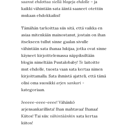
saanut ehdottaa siellä blogeja ehdolle
– ja
kaikki vähintään sata ääntä saaneet otettiin
mukaan ehdokkaiksi!
Tämähän tarkoittaa siis sitä, että vaikka en
asiaa mitenkään mainostanut, jostain on ihan
itsekseen tullut sinne gaalan sivulle
vähintään sata ihanaa lukijaa, jotka ovat sinne
käyneet kirjoittelemassa näppiksiltään
blogin nimeltään Puutalobaby!
Te
laitoitte
mut ehdolle, tuosta vaan sata kertaa nimen
kirjoittamalla. Sata ihmistä ajatteli, että tämä
olisi oma suosikki
arjen sankari
-
kategoriaan.
Jeeeee-eeee-eeee! Vähänkö
arjensankarillista! Ihan mahtavaa! Ihanaa!
Kiitos! Tai siis:
vähintäänkin
sata kertaa
kiitos!