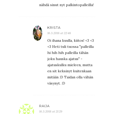
nähdä sinut nyt palkintopalleilla!
KRISTA
16.3.2018 at 22:48
Oi ihana kuulla, kiitos! <3 <3
<3 Heti tuli tuossa "palleilla
hi hih hih palleilla tähän
joku hauska ajatus" -
ajatuskulku mieleen, mutta
en sit keksinyt kuitenkaan
mitään :D Taidan olla vähän
väsynyt. :D
RAIJA
16.3.2018 at 21:29