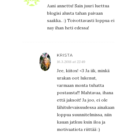
Aani annettu! Sain juuri luettua
blogisi alusta tahan paivaan
saakka.. :) Toivottavasti loppua ei
nay ihan heti edessa!
KRISTA
16.3.2018 at 22:49
Jee, kiitos! <3 Ja iik, minkä
urakan oot lukenut,
varmaan monta tuhatta
postausta!!! Mahtavaa, ihana
että jaksoit! Ja joo, ei ole
lähitulevaisuudessa ainakaan
loppua suunnitelmissa, niin
kauan jatkuu kuin iloa ja
motivaatiota riittää :)