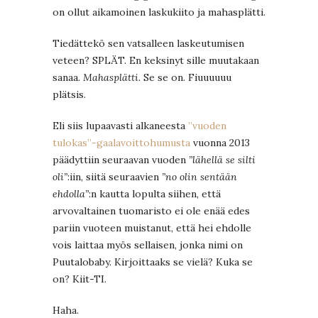
on ollut aikamoinen laskukiito ja mahasplätti.
Tiedättekö sen vatsalleen laskeutumisen
veteen? SPLÄT. En keksinyt sille muutakaan
sanaa.
Mahasplätti
. Se se on. Fiuuuuuu
plätsis.
Eli siis lupaavasti alkaneesta
”vuoden
tulokas”-gaalavoittohumusta
vuonna 2013
päädyttiin seuraavan vuoden
”lähellä se silti
oli”
:iin, siitä seuraavien
”no olin sentään
ehdolla”
:n kautta lopulta siihen, että
arvovaltainen tuomaristo ei ole enää edes
pariin vuoteen muistanut, että hei ehdolle
vois laittaa myös sellaisen, jonka nimi on
Puutalobaby. Kirjoittaaks se vielä? Kuka se
on? Kiit-TI.
Haha.