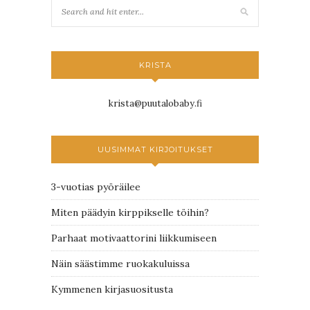
KRISTA
krista@puutalobaby.fi
UUSIMMAT KIRJOITUKSET
3-vuotias pyöräilee
Miten päädyin kirppikselle töihin?
Parhaat motivaattorini liikkumiseen
Näin säästimme ruokakuluissa
Kymmenen kirjasuositusta