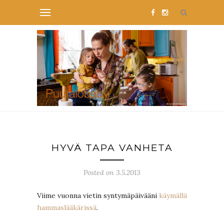
HYVÄ TAPA VANHETA
Posted on 3.5.2013
Viime vuonna vietin syntymäpäivääni
käymällä
hammaslääkärissä
.