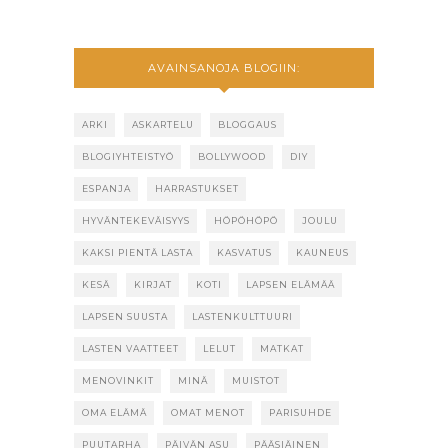
AVAINSANOJA BLOGIIN:
ARKI
ASKARTELU
BLOGGAUS
BLOGIYHTEISTYÖ
BOLLYWOOD
DIY
ESPANJA
HARRASTUKSET
HYVÄNTEKEVÄISYYS
HÖPÖHÖPÖ
JOULU
KAKSI PIENTÄ LASTA
KASVATUS
KAUNEUS
KESÄ
KIRJAT
KOTI
LAPSEN ELÄMÄÄ
LAPSEN SUUSTA
LASTENKULTTUURI
LASTEN VAATTEET
LELUT
MATKAT
MENOVINKIT
MINÄ
MUISTOT
OMA ELÄMÄ
OMAT MENOT
PARISUHDE
PUUTARHA
PÄIVÄN ASU
PÄÄSIÄINEN