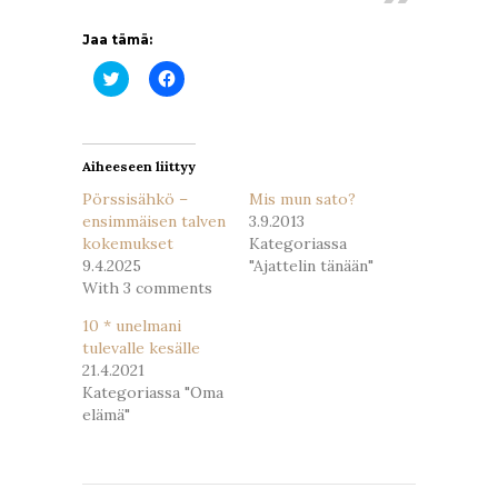
Jaa tämä:
Jaa
Jaa
Twitterissä(Avautuu
Facebookissa(Avautuu
uudessa
uudessa
ikkunassa)
ikkunassa)
Aiheeseen liittyy
Pörssisähkö –
Mis mun sato?
ensimmäisen talven
3.9.2013
kokemukset
Kategoriassa
9.4.2025
"Ajattelin tänään"
With 3 comments
10 * unelmani
tulevalle kesälle
21.4.2021
Kategoriassa "Oma
elämä"