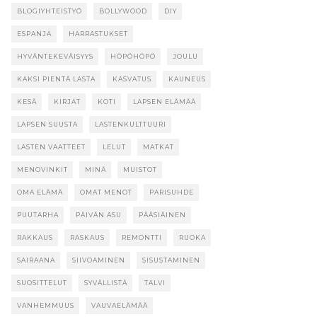
BLOGIYHTEISTYÖ
BOLLYWOOD
DIY
ESPANJA
HARRASTUKSET
HYVÄNTEKEVÄISYYS
HÖPÖHÖPÖ
JOULU
KAKSI PIENTÄ LASTA
KASVATUS
KAUNEUS
KESÄ
KIRJAT
KOTI
LAPSEN ELÄMÄÄ
LAPSEN SUUSTA
LASTENKULTTUURI
LASTEN VAATTEET
LELUT
MATKAT
MENOVINKIT
MINÄ
MUISTOT
OMA ELÄMÄ
OMAT MENOT
PARISUHDE
PUUTARHA
PÄIVÄN ASU
PÄÄSIÄINEN
RAKKAUS
RASKAUS
REMONTTI
RUOKA
SAIRAANA
SIIVOAMINEN
SISUSTAMINEN
SUOSITTELUT
SYVÄLLISTÄ
TALVI
VANHEMMUUS
VAUVAELÄMÄÄ