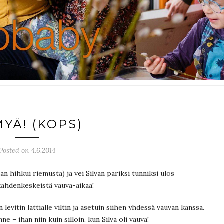
YÄ! (KOPS)
Posted on 4.6.2014
han hihkui riemusta) ja vei Silvan pariksi tunniksi ulos
a kahdenkeskeistä vauva-aikaa!
evitin lattialle viltin ja asetuin siihen yhdessä vauvan kanssa.
e – ihan niin kuin silloin, kun Silva oli vauva!