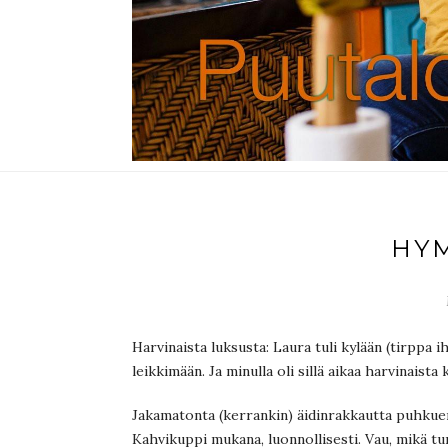
HYM
Harvinaista luksusta: Laura tuli kylään (tirppa i
leikkimään. Ja minulla oli sillä aikaa harvinaist
Jakamatonta (kerrankin) äidinrakkautta puhkuen l
Kahvikuppi mukana, luonnollisesti. Vau, mikä tunn