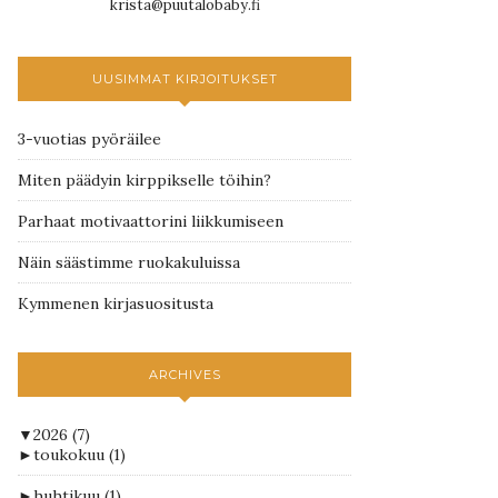
krista@puutalobaby.fi
UUSIMMAT KIRJOITUKSET
3-vuotias pyöräilee
Miten päädyin kirppikselle töihin?
Parhaat motivaattorini liikkumiseen
Näin säästimme ruokakuluissa
Kymmenen kirjasuositusta
ARCHIVES
▼
2026
(7)
►
toukokuu
(1)
►
huhtikuu
(1)