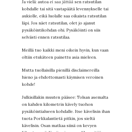
Ja vielä: autoa
ei saa jättää
sen ratsutilan
kohdalle tai sitä vastapäätä levennykselle tai
aukiolle, eikä luolalle saa oikaista ratsutilan
läpi. Jos näet ratsutilan, olet jo ajanut
pysäköintikohdan ohi. Pysäköinti on siis
selvästi ennen ratsutilaa.
Meillä tuo kaikki meni oikein hyvin, kun vaan
oltiin etukäteen painettu asia mieleen.
Mutta tuollaisilla pienillä disclaimereilla
hieno ja ehdottomasti käymisen veroinen
kohde!
Julkisillakin muuten pääsee: Tolsan asemalta
on kahden kilometrin kävely tuohon
pysäköintialueen kohdalle. Itse kävelisin ihan
tuota Porkkalantietä pitkin, jos sieltä
kävelisin. Osan matkaa siinä on kevyen