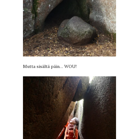
Mutta sisältä päin… WOU!