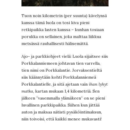
Tuon noin kilometrin (per suunta) kävelynsä
kanssa tämä luola on tosi kiva pieni
retkipaikka lasten kanssa – kunhan tosiaan
porukka on sellainen, joka malttaa liikkua
metsässä rauhallisesti hälisemättä.
Ajo- ja parkkiohjeet vielä: Luola sijaitsee siis
Porkkalanniemeen johtavan tien varrella,
tien nimi on Porkkalantie. Jorvaksentieltä
siis käännytään kohti Porkkalanniemeä
Porkkalantielle, ja sitä ajetaan vain
ihan lyhyt
matka
, kartan mukaan 1,4 kilometriä. Sen
jälkeen ”vasemmalla ylämäkeen” on se pieni
luvallinen parkkipaikka. Siihen kun jättää
auton ja maksaa nätisti pysäköintimaksun,
niin toivoisi, että kaikki menee mukavasti!