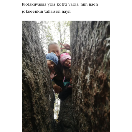
luolakuvassa ylös kohti valoa, niin näen
jokseenkin tällaisen näyn: