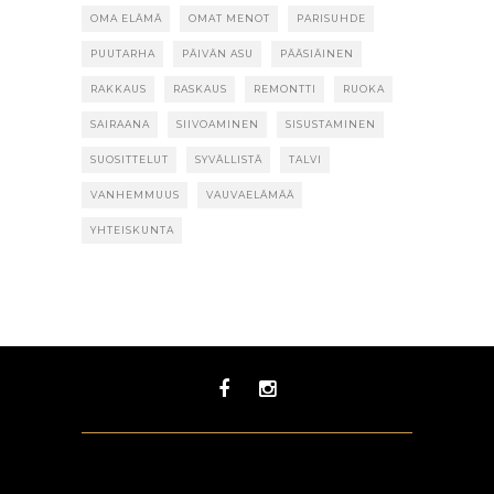
OMA ELÄMÄ
OMAT MENOT
PARISUHDE
PUUTARHA
PÄIVÄN ASU
PÄÄSIÄINEN
RAKKAUS
RASKAUS
REMONTTI
RUOKA
SAIRAANA
SIIVOAMINEN
SISUSTAMINEN
SUOSITTELUT
SYVÄLLISTÄ
TALVI
VANHEMMUUS
VAUVAELÄMÄÄ
YHTEISKUNTA