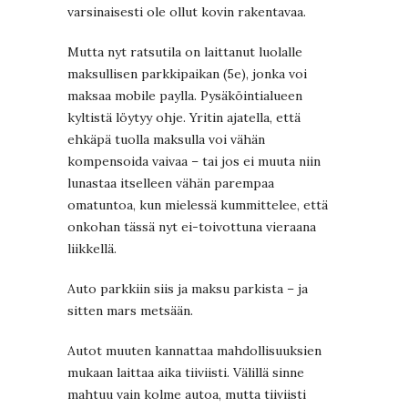
varsinaisesti ole ollut kovin rakentavaa.
Mutta nyt ratsutila on laittanut luolalle
maksullisen parkkipaikan (5e), jonka voi
maksaa mobile paylla. Pysäköintialueen
kyltistä löytyy ohje. Yritin ajatella, että
ehkäpä tuolla maksulla voi vähän
kompensoida vaivaa – tai jos ei muuta niin
lunastaa itselleen vähän parempaa
omatuntoa, kun mielessä kummittelee, että
onkohan tässä nyt ei-toivottuna vieraana
liikkellä.
Auto parkkiin siis ja maksu parkista – ja
sitten mars metsään.
Autot muuten kannattaa mahdollisuuksien
mukaan laittaa aika tiiviisti. Välillä sinne
mahtuu vain kolme autoa, mutta tiiviisti