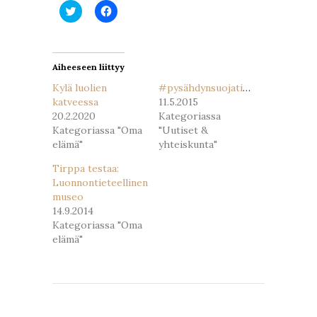
Jaa
Jaa
Twitterissä(Avautuu
Facebookissa(Avautuu
uudessa
uudessa
ikkunassa)
ikkunassa)
Aiheeseen liittyy
Kylä luolien
#pysähdynsuojatieneteen
katveessa
11.5.2015
20.2.2020
Kategoriassa
Kategoriassa "Oma
"Uutiset &
elämä"
yhteiskunta"
Tirppa testaa:
Luonnontieteellinen
museo
14.9.2014
Kategoriassa "Oma
elämä"