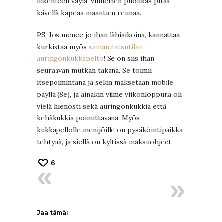
liikenteen väylä, viimeinen puolikas pitää
kävellä kapeaa maantien reunaa.
PS. Jos menee jo ihan lähiaikoina, kannattaa
kurkistaa myös
saman ratsutilan
auringonkukkapelto
! Se on siis ihan
seuraavan mutkan takana. Se toimii
itsepoimintana ja sekin maksetaan mobile
paylla (8e), ja ainakin viime viikonloppuna oli
vielä hienosti sekä auringonkukkia että
kehäkukkia poimittavana. Myös
kukkapellolle menijöille on pysäköintipaikka
tehtynä, ja siellä on kyltissä maksuohjeet.
6
Jaa tämä: