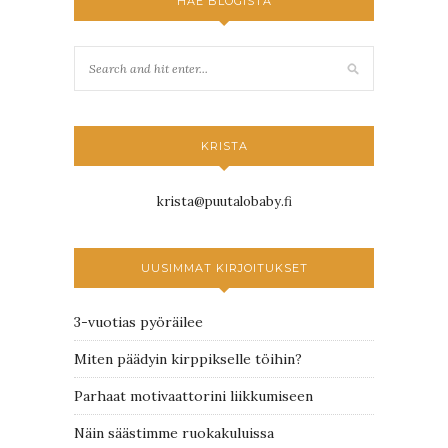
HAE BLOGISTA
KRISTA
krista@puutalobaby.fi
UUSIMMAT KIRJOITUKSET
3-vuotias pyöräilee
Miten päädyin kirppikselle töihin?
Parhaat motivaattorini liikkumiseen
Näin säästimme ruokakuluissa