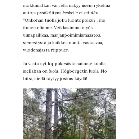
mökkimatkan varrella näkyy usein rykelmä
autoja pysäköitynä
keskelle ei mitään
.
”Onkohan tuolla joku luontopolku?”, me
ihmettelimme. Veikkasimme myös
uimapaikkaa, marjanpoimimismaastoa,
sienestystä ja kaikkea muuta vastaavaa,
vuodenajasta riippuen.
Ja vasta nyt loppukesästä saimme kuulla:
siellähän on
luola
. Högbergetin luola. No
hitsi, siellä täytyy joskus käydä!