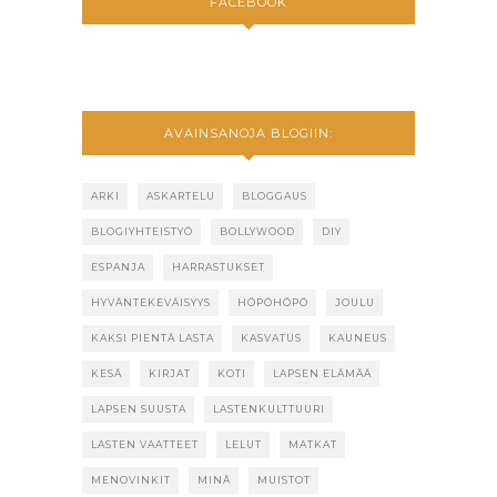
FACEBOOK
AVAINSANOJA BLOGIIN:
ARKI
ASKARTELU
BLOGGAUS
BLOGIYHTEISTYÖ
BOLLYWOOD
DIY
ESPANJA
HARRASTUKSET
HYVÄNTEKEVÄISYYS
HÖPÖHÖPÖ
JOULU
KAKSI PIENTÄ LASTA
KASVATUS
KAUNEUS
KESÄ
KIRJAT
KOTI
LAPSEN ELÄMÄÄ
LAPSEN SUUSTA
LASTENKULTTUURI
LASTEN VAATTEET
LELUT
MATKAT
MENOVINKIT
MINÄ
MUISTOT