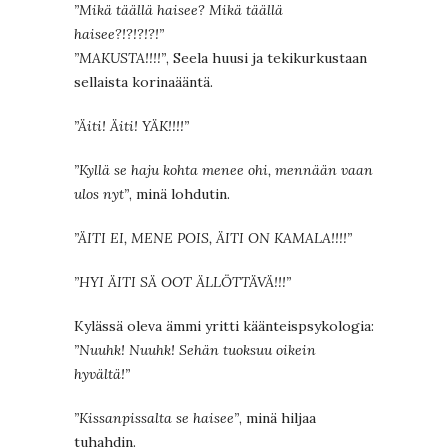
”Mikä täällä haisee? Mikä täällä
haisee?!?!?!?!”
”MAKUSTA!!!!”
, Seela huusi ja tekikurkustaan
sellaista korinaääntä.
”Äiti! Äiti! YÄK!!!!”
”Kyllä se haju kohta menee ohi, mennään vaan
ulos nyt”
, minä lohdutin.
”ÄITI EI, MENE POIS, ÄITI ON KAMALA!!!!”
”HYI ÄITI SÄ OOT ÄLLÖTTÄVÄ!!!”
Kylässä oleva ämmi yritti käänteispsykologia:
”Nuuhk! Nuuhk! Sehän tuoksuu oikein
hyvältä!”
”Kissanpissalta se haisee”
, minä hiljaa
tuhahdin.