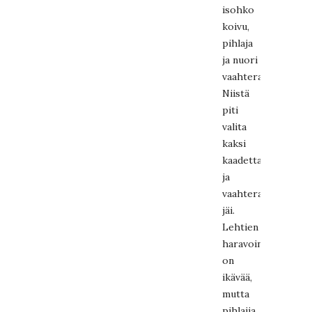
isohko
koivu,
pihlaja
ja nuori
vaahtera.
Niistä
piti
valita
kaksi
kaadettavaksi
ja
vaahtera
jäi.
Lehtien
haravointi
on
ikävää,
mutta
pihlajia