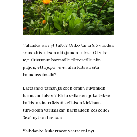
Tähänkö on nyt tultu? Onko tämä 8,5 vuoden
somealtistuksen alitajuinen tulos? Olenko
nyt altistunut harmaille filttereille niin
paljon, että
jopa minä
alan katsoa sitä
kauneussilmällä?
Lättäänkö tämän jälkeen omiin kuviinikin
harmaan kalvon? Ehkä sellaisen, joka tekee
kaikista sinertävistä sellaisen kirkkaan
turkoosin väriläiskän harmauden keskelle?
Sekö
nyt on hienoa?
Vaihdanko kukertavat vaatteeni nyt