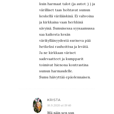
kuin harmaat talot (ja autot ;) ) ja
värilliset taas hohtavat sumun
keskellä väriläiskinä. Ei vahvoina
ja kirkkaina vaan herkkinä
sävyinä. Sumuisessa syysaamussa
saa kaikesta kesän
värikylläisyydestä suriseva pää
hetkeksi rauhoittua ja levätä.
Ja ne kirkkaan väriset
sadevaatteet ja kumpparit
toimivat hienona kontrastina
sumun harmaudelle.
Sumu häivyttää epäolennaisen.
KRISTA
16.9.2020 at 19:46
Mä näin sen sun