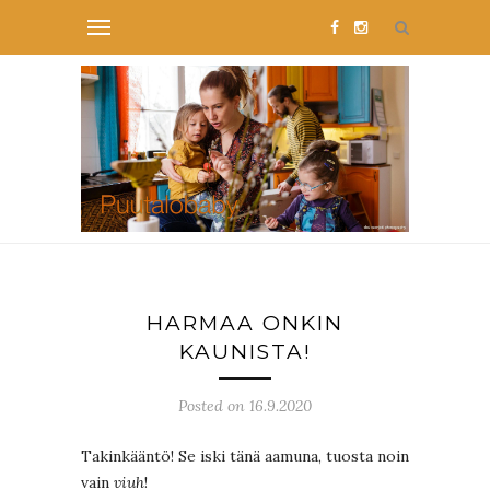
HARMAA ONKIN
KAUNISTA!
Posted on 16.9.2020
Takinkääntö! Se iski tänä aamuna, tuosta noin
vain
viuh
!