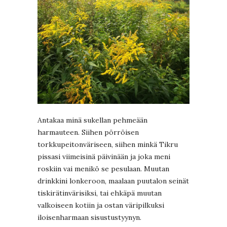
Antakaa minä sukellan pehmeään
harmauteen. Siihen pörröisen
torkkupeitonväriseen, siihen minkä Tikru
pissasi viimeisinä päivinään ja joka meni
roskiin vai menikö se pesulaan. Muutan
drinkkini lonkeroon, maalaan puutalon seinät
tiskirätinvärisiksi, tai ehkäpä muutan
valkoiseen kotiin ja ostan väripilkuksi
iloisenharmaan sisustustyynyn.