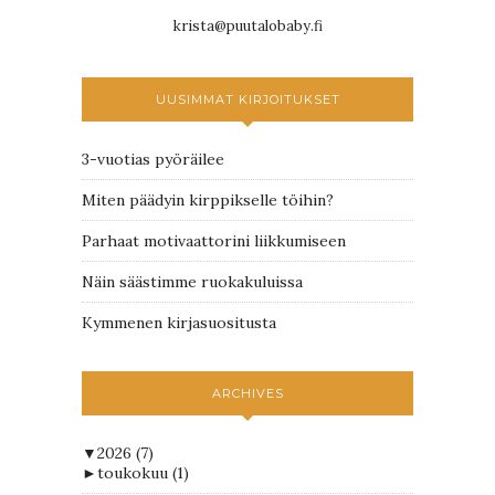
krista@puutalobaby.fi
UUSIMMAT KIRJOITUKSET
3-vuotias pyöräilee
Miten päädyin kirppikselle töihin?
Parhaat motivaattorini liikkumiseen
Näin säästimme ruokakuluissa
Kymmenen kirjasuositusta
ARCHIVES
▼
2026
(7)
►
toukokuu
(1)