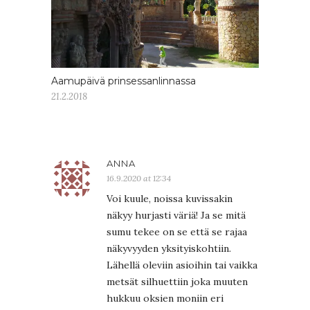
Aamupäivä prinsessanlinnassa
21.2.2018
ANNA
16.9.2020 at 12:34
Voi kuule, noissa kuvissakin
näkyy hurjasti väriä! Ja se mitä
sumu tekee on se että se rajaa
näkyvyyden yksityiskohtiin.
Lähellä oleviin asioihin tai vaikka
metsät silhuettiin joka muuten
hukkuu oksien moniin eri