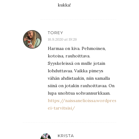
kukka!
TOREY
16.9.2020 at 19:26
Harmaa on kiva. Pehmoinen,
kotoisa, rauhoittava.
Syyskeleissä on mulle jotain
lohduttavaa. Vaikka pimeys
vähän ahdistaakin, niin samalla
siinä on jotakin rauhoittavaa. On
lupa unohtua sohvannurkkaan.
https://naissanelioissa.wordpress.com/2
ei-tarvitsisi/
KRISTA