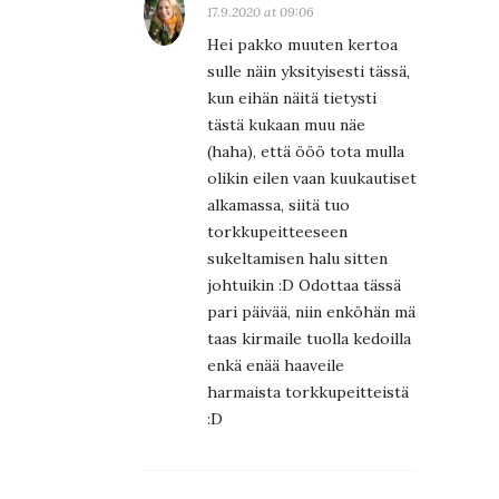
17.9.2020 at 09:06
Hei pakko muuten kertoa
sulle näin yksityisesti tässä,
kun eihän näitä tietysti
tästä kukaan muu näe
(haha), että ööö tota mulla
olikin eilen vaan kuukautiset
alkamassa, siitä tuo
torkkupeitteeseen
sukeltamisen halu sitten
johtuikin :D Odottaa tässä
pari päivää, niin enköhän mä
taas kirmaile tuolla kedoilla
enkä enää haaveile
harmaista torkkupeitteistä
:D