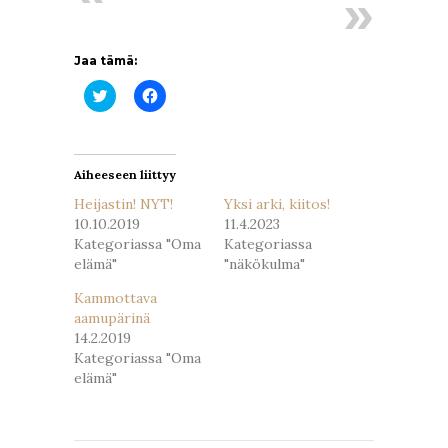
Jaa tämä:
Jaa
Jaa
Twitterissä(Avautuu
Facebookissa(Avautuu
uudessa
uudessa
ikkunassa)
ikkunassa)
Aiheeseen liittyy
Heijastin! NYT!
Yksi arki, kiitos!
10.10.2019
11.4.2023
Kategoriassa "Oma
Kategoriassa
elämä"
"näkökulma"
Kammottava
aamupärinä
14.2.2019
Kategoriassa "Oma
elämä"