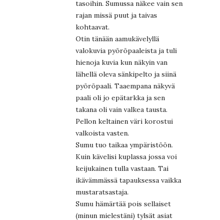
tasoihin. Sumussa näkee vain sen
rajan missä puut ja taivas
kohtaavat.
Otin tänään aamukävelyllä
valokuvia pyöröpaaleista ja tuli
hienoja kuvia kun näkyin van
lähellä oleva sänkipelto ja siinä
pyöröpaali. Taaempana näkyvä
paali oli jo epätarkka ja sen
takana oli vain valkea tausta.
Pellon keltainen väri korostui
valkoista vasten.
Sumu tuo taikaa ympäristöön.
Kuin kävelisi kuplassa jossa voi
keijukainen tulla vastaan. Tai
ikävämmässä tapauksessa vaikka
mustaratsastaja.
Sumu hämärtää pois sellaiset
(minun mielestäni) tylsät asiat