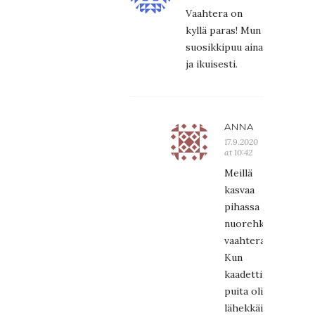
Vaahtera on
kyllä paras! Mun
suosikkipuu aina
ja ikuisesti.
ANNA
17.9.2020
at 10:42
Meillä
kasvaa
pihassa
nuorehko
vaahtera.
Kun
kaadettiin
puita oli
lähekkäin