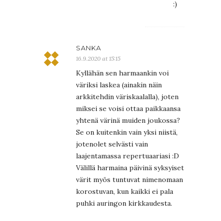
:)
SANKA
16.9.2020 at 15:15
Kyllähän sen harmaankin voi
väriksi laskea (ainakin näin
arkkitehdin väriskaalalla), joten
miksei se voisi ottaa paikkaansa
yhtenä värinä muiden joukossa?
Se on kuitenkin vain yksi niistä,
jotenolet selvästi vain
laajentamassa repertuaariasi :D
Välillä harmaina päivinä syksyiset
värit myös tuntuvat nimenomaan
korostuvan, kun kaikki ei pala
puhki auringon kirkkaudesta.