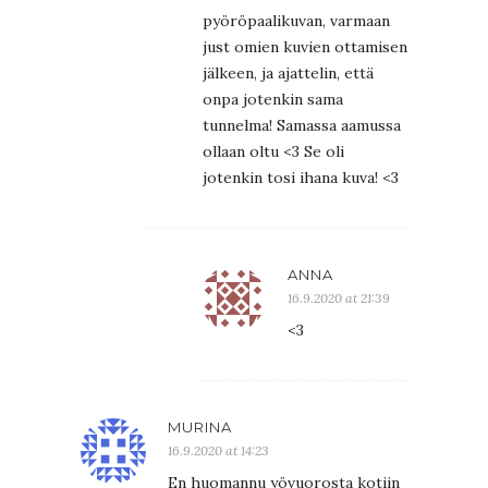
pyöröpaalikuvan, varmaan
just omien kuvien ottamisen
jälkeen, ja ajattelin, että
onpa jotenkin sama
tunnelma! Samassa aamussa
ollaan oltu <3 Se oli
jotenkin tosi ihana kuva! <3
ANNA
16.9.2020 at 21:39
<3
MURINA
16.9.2020 at 14:23
En huomannu yövuorosta kotiin