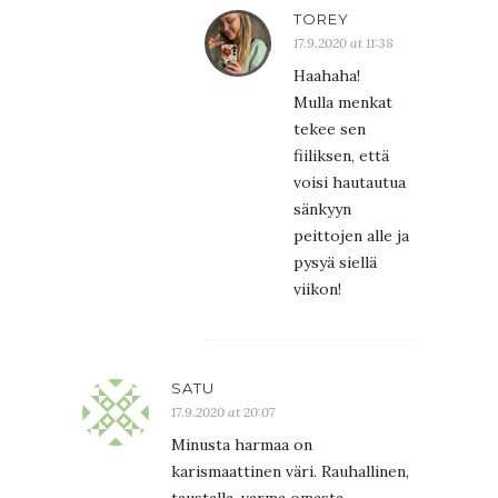
TOREY
17.9.2020 at 11:38
Haahaha!
Mulla menkat
tekee sen
fiiliksen, että
voisi hautautua
sänkyyn
peittojen alle ja
pysyä siellä
viikon!
SATU
17.9.2020 at 20:07
Minusta harmaa on
karismaattinen väri. Rauhallinen,