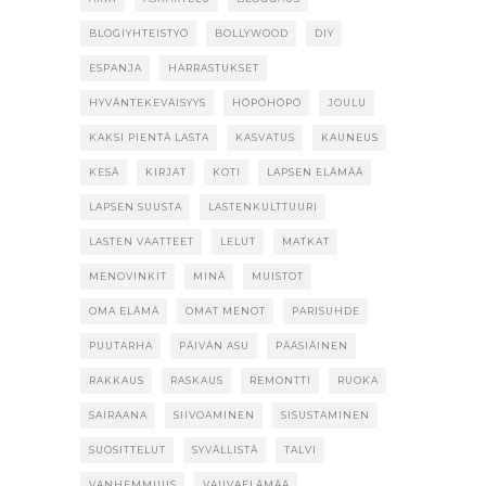
BLOGIYHTEISTYÖ
BOLLYWOOD
DIY
ESPANJA
HARRASTUKSET
HYVÄNTEKEVÄISYYS
HÖPÖHÖPÖ
JOULU
KAKSI PIENTÄ LASTA
KASVATUS
KAUNEUS
KESÄ
KIRJAT
KOTI
LAPSEN ELÄMÄÄ
LAPSEN SUUSTA
LASTENKULTTUURI
LASTEN VAATTEET
LELUT
MATKAT
MENOVINKIT
MINÄ
MUISTOT
OMA ELÄMÄ
OMAT MENOT
PARISUHDE
PUUTARHA
PÄIVÄN ASU
PÄÄSIÄINEN
RAKKAUS
RASKAUS
REMONTTI
RUOKA
SAIRAANA
SIIVOAMINEN
SISUSTAMINEN
SUOSITTELUT
SYVÄLLISTÄ
TALVI
VANHEMMUUS
VAUVAELÄMÄÄ