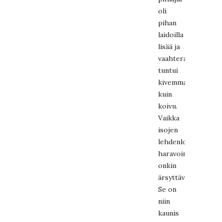
oli
pihan
laidoilla
lisää ja
vaahtera
tuntui
kivemmalta
kuin
koivu.
Vaikka
isojen
lehdenloppanoiden
haravoiminen
onkin
ärsyttävää.
Se on
niin
kaunis