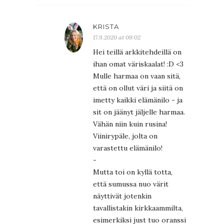
KRISTA
17.9.2020 at 09:02
Hei teillä arkkitehdeillä on
ihan omat väriskaalat! :D <3
Mulle harmaa on vaan sitä,
että on ollut väri ja siitä on
imetty kaikki elämänilo - ja
sit on jäänyt jäljelle harmaa.
Vähän niin kuin rusina!
Viinirypäle, jolta on
varastettu elämänilo!
-
Mutta toi on kyllä totta,
että sumussa nuo värit
näyttivät jotenkin
tavallistakin kirkkaammilta,
esimerkiksi just tuo oranssi