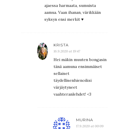
ajaessa harmaata, sumuista
aamua. Vaan ihanan, värikkään
syksyn ensi merkit ♥️
KRISTA
16.9.2020 at 19:47
Hei mäkin muuten bongasin
tänä aamuna ensimmäiset
sellaiset
täydellisenhienoiksi
värjäytyneet
vaahteranlehdet! <3
MURINA
17.9.2020 at 00:09