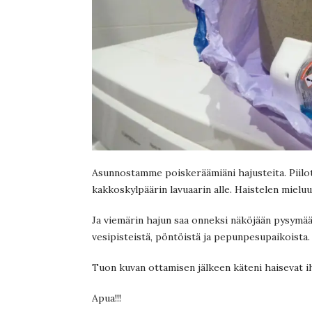
Asunnostamme poiskeräämiäni hajusteita. Piilo
kakkoskylpäärin lavuaarin alle. Haistelen mielu
Ja viemärin hajun saa onneksi näköjään pysymään
vesipisteistä, pöntöistä ja pepunpesupaikoista.
Tuon kuvan ottamisen jälkeen käteni haisevat iha
Apua!!!