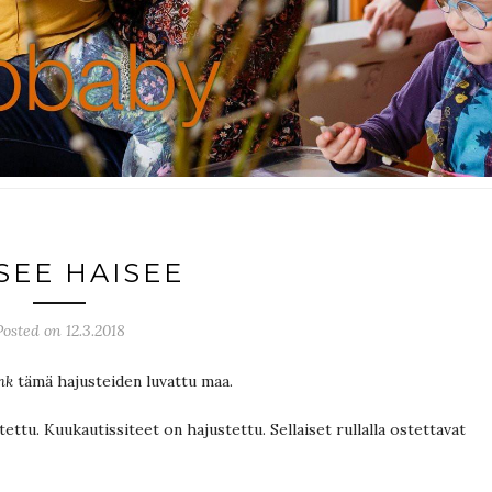
SEE HAISEE
Posted on 12.3.2018
hk
tämä hajusteiden luvattu maa.
ettu. Kuukautissiteet on hajustettu. Sellaiset rullalla ostettavat