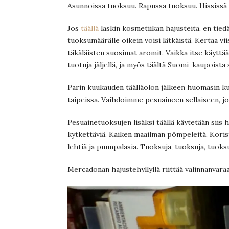
Asunnoissa tuoksuu. Rapussa tuoksuu. Hississä 
Jos
täällä
laskin kosmetiikan hajusteita, en tied
tuoksumäärälle oikein voisi lätkäistä. Kertaa viis
täkäläisten suosimat aromit. Vaikka itse käytt
tuotuja jäljellä, ja myös täältä Suomi-kaupoista 
Parin kuukauden täälläolon jälkeen huomasin ku
taipeissa. Vaihdoimme pesuaineen sellaiseen, jo
Pesuainetuoksujen lisäksi täällä käytetään siis 
kytkettäviä. Kaiken maailman pömpeleitä. Korist
lehtiä ja puunpalasia. Tuoksuja, tuoksuja, tuoksu
Mercadonan hajustehyllyllä riittää valinnanvaraa