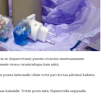
tin ne (hajustettuun) pussiin eteiseksi muuttaamamme
ummin vienoa viemärinhajua kuin näitä.
 poissa laskemalla vähän vettä pari kertaa päivässä kaikista
n kamalalle. Yritän pestä niitä. Hajustetulla saippualla.