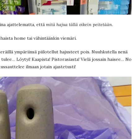
ina ajattelematta, että
mitä hajua tällä oikein peitetään
.
i haista home tai vähintäänkin viemäri.
räillä ympäriinsä piilotellut hajusteet pois. Nuuhkutella nenä
tulee… Löytyi! Kaapista! Pistorasiasta! Vielä jossain haisee… No
ussauttelee ilmaan jotain ajastetusti!