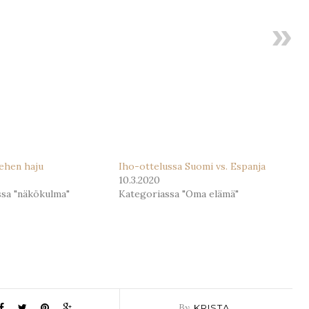
ehen haju
Iho-ottelussa Suomi vs. Espanja
10.3.2020
ssa "näkökulma"
Kategoriassa "Oma elämä"
By
KRISTA