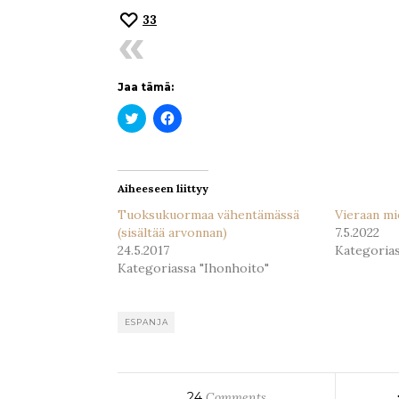
33
Jaa tämä:
Jaa
Jaa
Twitterissä(Avautuu
Facebookissa(Avautuu
uudessa
uudessa
ikkunassa)
ikkunassa)
Aiheeseen liittyy
Tuoksukuormaa vähentämässä
Vieraan mi
(sisältää arvonnan)
7.5.2022
24.5.2017
Kategoria
Kategoriassa "Ihonhoito"
ESPANJA
24
Comments