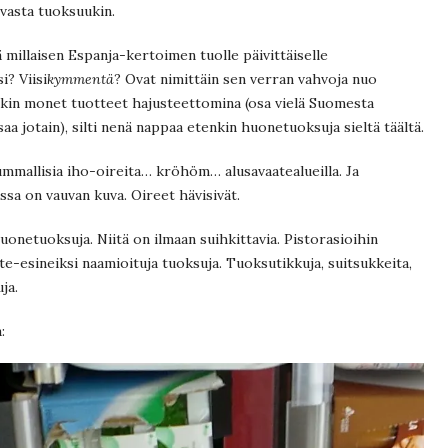
vasta tuoksuukin.
ä millaisen Espanja-kertoimen tuolle päivittäiselle
i? Viisi
kymmentä
? Ovat nimittäin sen verran vahvoja nuo
ääkin monet tuotteet hajusteettomina (osa vielä Suomesta
saa jotain), silti nenä nappaa etenkin huonetuoksuja sieltä täältä.
mmallisia iho-oireita… kröhöm… alusavaatealueilla. Ja
ssa on vauvan kuva. Oireet hävisivät.
huonetuoksuja. Niitä on ilmaan suihkittavia. Pistorasioihin
e-esineiksi naamioituja tuoksuja. Tuoksutikkuja, suitsukkeita,
ja.
: