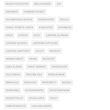
BLOGIYHTEISTYÖ
BOLLYWOOD
DIY
ESPANJA
HARRASTUKSET
HYVÄNTEKEVÄISYYS
HÖPÖHÖPÖ
JOULU
KAKSI PIENTÄ LASTA
KASVATUS
KAUNEUS
KESÄ
KIRJAT
KOTI
LAPSEN ELÄMÄÄ
LAPSEN SUUSTA
LASTENKULTTUURI
LASTEN VAATTEET
LELUT
MATKAT
MENOVINKIT
MINÄ
MUISTOT
OMA ELÄMÄ
OMAT MENOT
PARISUHDE
PUUTARHA
PÄIVÄN ASU
PÄÄSIÄINEN
RAKKAUS
RASKAUS
REMONTTI
RUOKA
SAIRAANA
SIIVOAMINEN
SISUSTAMINEN
SUOSITTELUT
SYVÄLLISTÄ
TALVI
VANHEMMUUS
VAUVAELÄMÄÄ