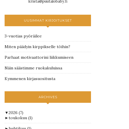
krista@puutalobaby.fi
UUSIMMAT KIRJOITUKSET
3-vuotias pyöräilee
Miten päädyin kirppikselle töihin?
Parhaat motivaattorini liikkumiseen
Näin säästimme ruokakuluissa
Kymmenen kirjasuositusta
ARCHIVES
▼
2026
(7)
►
toukokuu
(1)
►
huhtikuu
(1)