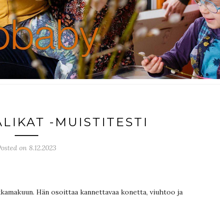
LIKAT -MUISTITESTI
osted on 8.12.2023
ikkamakuun. Hän osoittaa kannettavaa konetta, viuhtoo ja