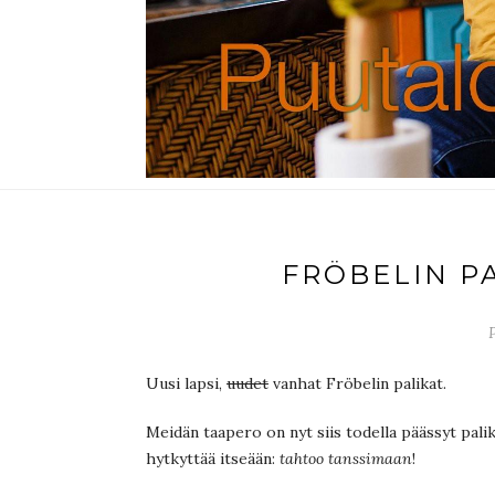
FRÖBELIN PA
P
Uusi lapsi,
uudet
vanhat Fröbelin palikat.
Meidän taapero on nyt siis todella päässyt pal
hytkyttää itseään:
tahtoo tanssimaan
!