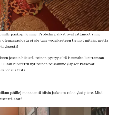
omille pääkopillemme: Fröbelin palikat ovat jättäneet sinne
en olemassaolosta ei ole taas vuosikauteen tiennyt mitään, mutta
ykäyksestä!
en jostain biisistä, toinen pystyy siltä istumalta lurittamaan
. Ollaan huvitettu nyt toinen toisiamme (lapset katsovat
lla idealla teitä.
 pilkun päälle) menneestä biisin jatkosta tulee yksi piste. Mitä
istettä saat?