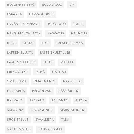
BLOGIYHTEISTYÖ
BOLLYWOOD
DIY
ESPANJA
HARRASTUKSET
HYVÄNTEKEVÄISYYS
HÖPÖHÖPÖ
JOULU
KAKSI PIENTÄ LASTA
KASVATUS
KAUNEUS
KESÄ
KIRJAT
KOTI
LAPSEN ELÄMÄÄ
LAPSEN SUUSTA
LASTENKULTTUURI
LASTEN VAATTEET
LELUT
MATKAT
MENOVINKIT
MINÄ
MUISTOT
OMA ELÄMÄ
OMAT MENOT
PARISUHDE
PUUTARHA
PÄIVÄN ASU
PÄÄSIÄINEN
RAKKAUS
RASKAUS
REMONTTI
RUOKA
SAIRAANA
SIIVOAMINEN
SISUSTAMINEN
SUOSITTELUT
SYVÄLLISTÄ
TALVI
VANHEMMUUS
VAUVAELÄMÄÄ