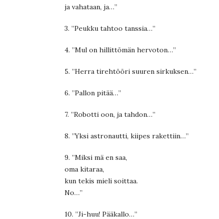
ja vahataan, ja…”
3. ”Peukku tahtoo tanssia…”
4. ”Mul on hillittömän hervoton…”
5. ”Herra tirehtööri suuren sirkuksen…”
6. ”Pallon pitää…”
7. ”Robotti oon, ja tahdon…”
8. ”Yksi astronautti, kiipes rakettiin…”
9. ”Miksi mä en saa,
oma kitaraa,
kun tekis mieli soittaa.
No…”
10. ”Ji-huu! Pääkallo…”