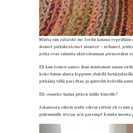
Mutta siis
vähänkö
me Joelin kanssa repeillään 
ikuiset pitkäkestoiset muistot – sellaiset, joid
jotka ovat valmiita aktivoitumaan pienestäkin s
Eli kun toinen sanoo ihan muutaman sanan virikke
koko biisin alusta loppuun yhdellä henkäyksellä
pitkään) tällä pari iltaa, ja ajattelin kokeilla sama
Eli: osaatko laulaa jatkon näille biiseille?
Jokaisesta oikein (suht oikein riittää eli ei niin
pidemmälle irtoaa, sen parempi! Kuinka monta p