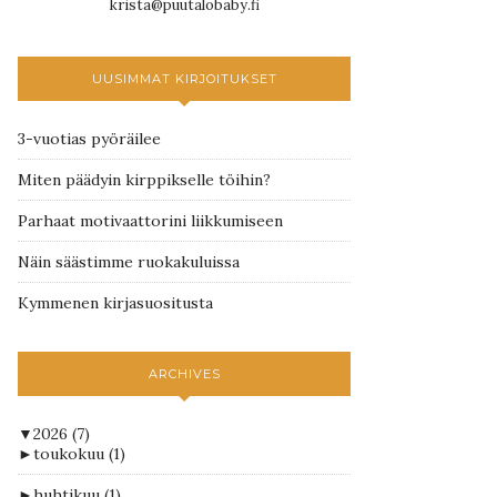
krista@puutalobaby.fi
UUSIMMAT KIRJOITUKSET
3-vuotias pyöräilee
Miten päädyin kirppikselle töihin?
Parhaat motivaattorini liikkumiseen
Näin säästimme ruokakuluissa
Kymmenen kirjasuositusta
ARCHIVES
▼
2026
(7)
►
toukokuu
(1)
►
huhtikuu
(1)