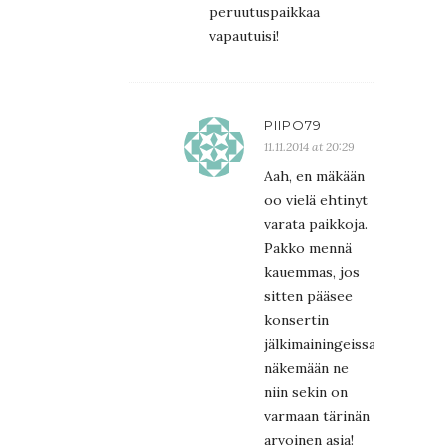
peruutuspaikkaa
vapautuisi!
PIIPO79
11.11.2014 at 20:29
Aah, en mäkään
oo vielä ehtinyt
varata paikkoja.
Pakko mennä
kauemmas, jos
sitten pääsee
konsertin
jälkimainingeissa
näkemään ne
niin sekin on
varmaan tärinän
arvoinen asia!