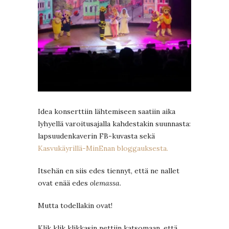
Idea konserttiin lähtemiseen saatiin aika
lyhyellä varoitusajalla kahdestakin suunnasta:
lapsuudenkaverin FB-kuvasta sekä
Kasvukäyrillä-MinEnan bloggauksesta.
Itsehän en siis edes tiennyt, että ne nallet
ovat enää edes
olemassa
.
Mutta todellakin ovat!
Klik klik klikkasin nettiin katsomaan, että