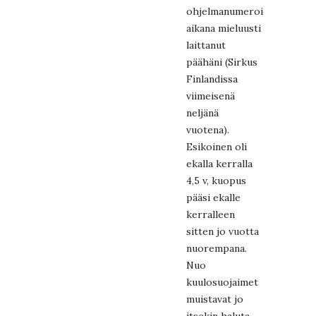
ohjelmanumeroiden
aikana mieluusti
laittanut
päähäni (Sirkus
Finlandissa
viimeisenä
neljänä
vuotena).
Esikoinen oli
ekalla kerralla
4,5 v, kuopus
pääsi ekalle
kerralleen
sitten jo vuotta
nuorempana.
Nuo
kuulosuojaimet
muistavat jo