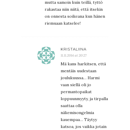
mutta samoin kuin teillä, tyttö
rakastaa niin niitä, että itsekin
on onnesta soikeana kun hänen
riemuaan katselee!
KRISTALIINA
11.11.2014 at 20:27
Mä kans harkitsen, että
mentäis uudestaan
joulukuussa… Harmi
vaan siellä oli jo
permantopaikat
loppuunmyyty, ja tirpalla
saattaa olla
näkemisongelmia
kauempaa… Täytyy
katsoa, jos vaikka jotain