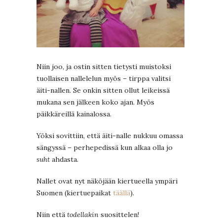
Niin joo, ja ostin sitten tietysti muistoksi
tuollaisen nallelelun myös – tirppa valitsi
äiti-nallen. Se onkin sitten ollut leikeissä
mukana sen jälkeen koko ajan. Myös
päikkäreillä kainalossa.
Yöksi sovittiin, että äiti-nalle nukkuu omassa
sängyssä – perhepedissä kun alkaa olla jo
suht
ahdasta.
Nallet ovat nyt näköjään kiertueella ympäri
Suomen (kiertuepaikat
täällä
).
Niin että
todellakin
suosittelen!