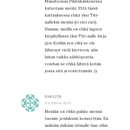
Musatoosaa Pikkukakkosessa
katsotaan usein). Että tässä
kattauksessa ehkä yksi Titi-
nallekin menisi (ei eiei eiei).
Hmmm, meillä on ehkä lapsen
kirjahyllyssä yksi Titi-nalle kirja
(jos löydän sen eikä se ole
lähtenyt vielä kiertoon, niin
laitan vaikka sähköpostia,
voishan se ehkä lähteä kotiin
jossa sitä arvostettaisiin :)).
PIIPO79
11.11.2014 at 20:25
Meidän on ehkä pakko mennä
tuonne joulukuun konserttiin. En
mäkään mikään titinalle fani ollut,