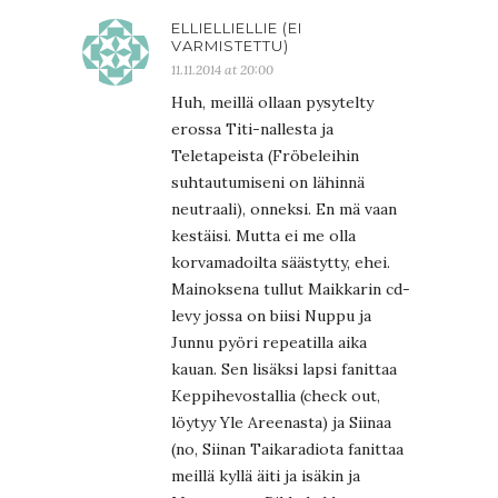
ELLIELLIELLIE (EI
VARMISTETTU)
11.11.2014 at 20:00
Huh, meillä ollaan pysytelty
erossa Titi-nallesta ja
Teletapeista (Fröbeleihin
suhtautumiseni on lähinnä
neutraali), onneksi. En mä vaan
kestäisi. Mutta ei me olla
korvamadoilta säästytty, ehei.
Mainoksena tullut Maikkarin cd-
levy jossa on biisi Nuppu ja
Junnu pyöri repeatilla aika
kauan. Sen lisäksi lapsi fanittaa
Keppihevostallia (check out,
löytyy Yle Areenasta) ja Siinaa
(no, Siinan Taikaradiota fanittaa
meillä kyllä äiti ja isäkin ja