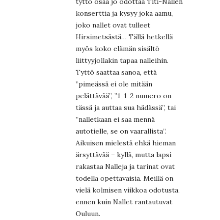
tyttö osaa jo odottaa Titi-Nallen
konserttia ja kysyy joka aamu,
joko nallet ovat tulleet
Hirsimetsästä… Tällä hetkellä
myös koko elämän sisältö
liittyyjollakin tapaa nalleihin.
Tyttö saattaa sanoa, että
”pimeässä ei ole mitään
pelättävää”, ”1-1-2 numero on
tässä ja auttaa sua hädässä”, tai
”nalletkaan ei saa mennä
autotielle, se on vaarallista”.
Aikuisen mielestä ehkä hieman
ärsyttävää – kyllä, mutta lapsi
rakastaa Nalleja ja tarinat ovat
todella opettavaisia. Meillä on
vielä kolmisen viikkoa odotusta,
ennen kuin Nallet rantautuvat
Ouluun.