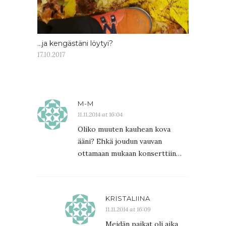
…ja kengästäni löytyi?
17.10.2017
M-M
11.11.2014 at 16:04
Oliko muuten kauhean kova
ääni? Ehkä joudun vauvan
ottamaan mukaan konserttiin…
KRISTALIINA
11.11.2014 at 16:09
Meidän paikat oli aika