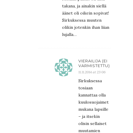
takana, ja ainakin siellä
äänet oli oikein sopivat!
Sirkuksessa muuten
olikin jotenkin ihan liian
lujalla…
VIERAILIJA (EI
VARMISTETTU)
11.11.2014 at 23:06
Sirkuksessa
tosiaan
kannattaa olla
kuulosuojaimet
mukana lapsille
– ja itsekin
olisin sellaiset
muutamien