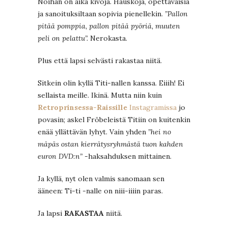
Noihan on aika kivoja. Hauskoja, opettavaisia
ja sanoituksiltaan sopivia pienellekin.
”Pallon
pitää pomppia, pallon pitää pyöriä, muuten
peli on pelattu”.
Nerokasta.
Plus että lapsi selvästi rakastaa niitä.
Sitkein olin kyllä Titi-nallen kanssa. Eiiih! Ei
sellaista meille. Ikinä. Mutta niin kuin
Retroprinsessa-Raissille
Instagramissa
jo
povasin; askel Fröbeleistä Titiin on kuitenkin
enää yllättävän lyhyt. Vain yhden
”hei no
mäpäs ostan kierrätysryhmästä tuon kahden
euron DVD:n”
-haksahduksen mittainen.
Ja kyllä, nyt olen valmis sanomaan sen
ääneen: Ti-ti -nalle on niii-iiiin paras.
Ja lapsi
RAKASTAA
niitä.