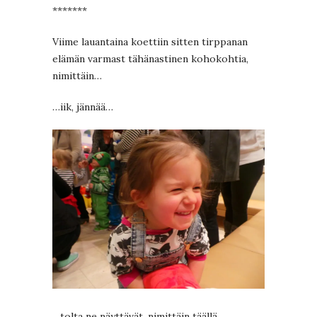
*******
Viime lauantaina koettiin sitten tirppanan
elämän varmast tähänastinen kohokohtia,
nimittäin…
…iik, jännää…
…tolta ne näyttävät, nimittäin täällä…