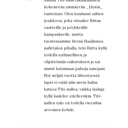
Saman Titi-nalletakinkäännön
kokeneena ymmärrän _täysin_
tunteitasi. Olen kuulunut siihen
joukkoon, joka vitsailee Riitan
vaatteille ja pöyhkeälle
kampaukselle, mutta
tavatessamme livenä Ikaalisissa
nalletalon pihalla, teki Riitta kyllä
todella sydämellisen ja
vilpittömän vaikutuksen ja sai
minut katumaan pahoja sanojani.
Nyt neljää vuotta lähestyessä
lapsi ei enää niin usein halua
katsoa Titi-nallea, vaikka lauluja
kyllä laulelee edelleenkin. Titi-
nallen talo on todella vierailun
arvoinen kohde.