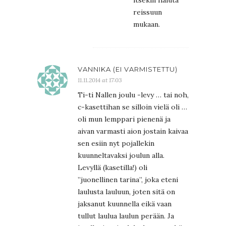
itsekin haluta
reissuun
mukaan.
VANNIKA (EI VARMISTETTU)
11.11.2014 at 17:03
Ti-ti Nallen joulu -levy … tai noh,
c-kasettihan se silloin vielä oli …
oli mun lemppari pienenä ja
aivan varmasti aion jostain kaivaa
sen esiin nyt pojallekin
kuunneltavaksi joulun alla.
Levyllä (kasetilla!) oli
”juonellinen tarina”, joka eteni
laulusta lauluun, joten sitä on
jaksanut kuunnella eikä vaan
tullut laulua laulun perään. Ja