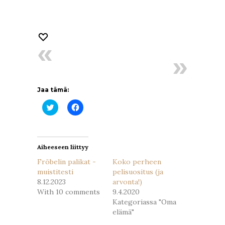
Jaa tämä:
Jaa
Jaa
Twitterissä(Avautuu
Facebookissa(Avautuu
uudessa
uudessa
ikkunassa)
ikkunassa)
Aiheeseen liittyy
Fröbelin palikat -
Koko perheen
muistitesti
pelisuositus (ja
8.12.2023
arvonta!)
With 10 comments
9.4.2020
Kategoriassa "Oma
elämä"