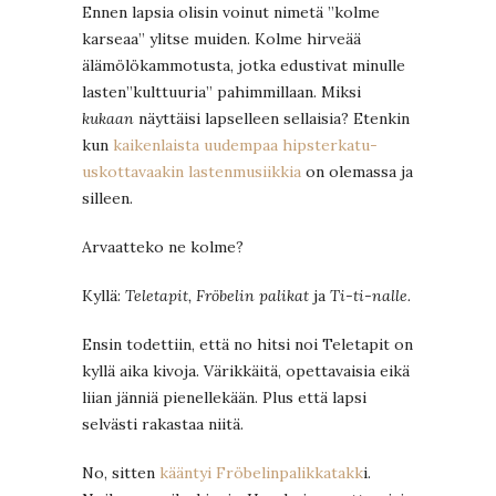
Ennen lapsia olisin voinut nimetä ”kolme
karseaa” ylitse muiden. Kolme hirveää
älämölökammotusta, jotka edustivat minulle
lasten”kulttuuria” pahimmillaan. Miksi
kukaan
näyttäisi lapselleen sellaisia? Etenkin
kun
kaikenlaista uudempaa hipsterkatu-
uskottavaakin lastenmusiikkia
on olemassa ja
silleen.
Arvaatteko ne kolme?
Kyllä:
Teletapit, Fröbelin palikat
ja
Ti-ti-nalle.
Ensin todettiin, että no hitsi noi Teletapit on
kyllä aika kivoja. Värikkäitä, opettavaisia eikä
liian jänniä pienellekään. Plus että lapsi
selvästi rakastaa niitä.
No, sitten
kääntyi Fröbelinpalikkatakk
i.