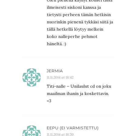
Olen pienenä käynyt konsertissa
ilmeisesti siskoni kanssa ja
tietysti perheen tämän hetkisin
nuorinkin pienenä tykkäsi siitä ja
tällä hetkellä löytyy melkein
koko nalleperhe pehmot
häneltä. :)
JERMIA
11.11.2014 at 18:42
Titi-nalle – Unilaulut cd on joku
maailman ihanin ja koskettavin.
<3
EEPU (EI VARMISTETTU)
11.11.2014 at 18:59