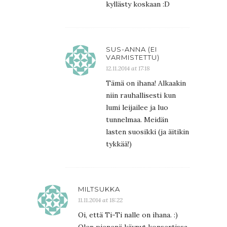
kyllästy koskaan :D
SUS-ANNA (EI
VARMISTETTU)
12.11.2014 at 17:18
Tämä on ihana! Alkaakin
niin rauhallisesti kun
lumi leijailee ja luo
tunnelmaa. Meidän
lasten suosikki (ja äitikin
tykkää!)
MILTSUKKA
11.11.2014 at 18:22
Oi, että Ti-Ti nalle on ihana. :)