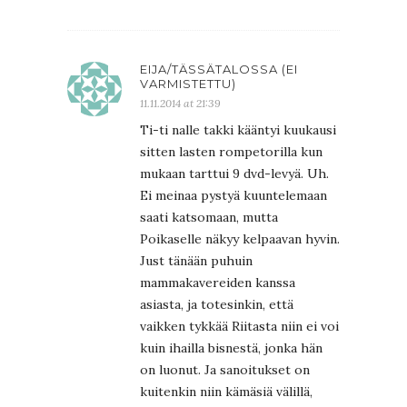
EIJA/TÄSSÄTALOSSA (EI
VARMISTETTU)
11.11.2014 at 21:39
Ti-ti nalle takki kääntyi kuukausi
sitten lasten rompetorilla kun
mukaan tarttui 9 dvd-levyä. Uh.
Ei meinaa pystyä kuuntelemaan
saati katsomaan, mutta
Poikaselle näkyy kelpaavan hyvin.
Just tänään puhuin
mammakavereiden kanssa
asiasta, ja totesinkin, että
vaikken tykkää Riitasta niin ei voi
kuin ihailla bisnestä, jonka hän
on luonut. Ja sanoitukset on
kuitenkin niin kämäsiä välillä,