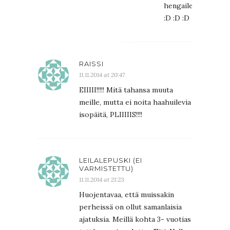
hengailemaan
:D :D :D
RAISSI
11.11.2014 at 20:47
EIIIII!!!!! Mitä tahansa muuta
meille, mutta ei noita haahuilevia
isopäitä, PLIIIIIS!!!!
LEILALEPUSKI (EI
VARMISTETTU)
11.11.2014 at 21:23
Huojentavaa, että muissakin
perheissä on ollut samanlaisia
ajatuksia. Meillä kohta 3- vuotias