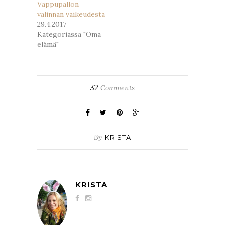
Vappupallon
valinnan vaikeudesta
29.4.2017
Kategoriassa "Oma
elämä"
32
Comments
By
KRISTA
KRISTA