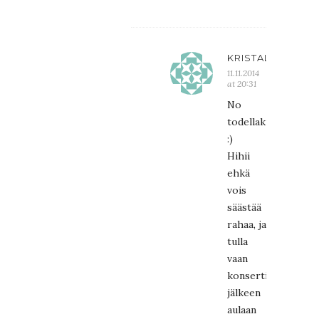
KRISTALIINA
11.11.2014
at 20:31
No
todellakin!
:)
Hihii
ehkä
vois
säästää
rahaa, ja
tulla
vaan
konsertin
jälkeen
aulaan