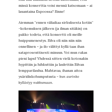
missä konserttia voisi mennä katsomaan – ai
lauantaina Espoossa? Sinne!
Aiemman ”ennen väliaikaa sirkuksesta kotiin”
-kokemuksen jälkeen (ja ilman sitäkin) on
pakko todeta, että konsertti oli meille
huippumenestys. Silva oli niin niin niin
onnellinen – ja ilo välittyi kyllä taas ihan
sataprosenttisesti minuun. Voi mun rakas
pieni lapsi! Yhdessä sitten vielä kotonakin
hypittiin ja hihkuttiin ja laulettiin Silvan
lempparilaulua. Mahtavaa, ihanan aitoa
ysäridiskohumputusta –
kun aurinko
kyllästyy nukkumaan
.