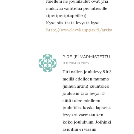
itselleni ne joululaulut ovat yhä
mukavaa vaihtelua perinteisille
tipetipetiptapeille :)
Kyse siis tästä levystä kyse:
http://www.levykauppax.fi/artist/riitta_ja
PIRE (EI VARMISTETTU)
11.11.2014 at 21:26
Titi nallen joululevy &lt;3
meillä edelleen mummo
(minun äitini) kuuntelee
jouluisin tätä levyä :D
siitä tulee edelleen
joulufiilis, koska lapsena
levy soi varmaan sen
koko joulukuun. Joihinki
asioihin ei vissiin