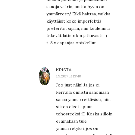
sanoja väärin, mutta hyvin on
ymmärretty! Eikä haittaa, vaikka
käyttäisit koko imperfektiä
preteritin sijaan, niin kuulemma
tekevät latinotkin jatkuvasti. :)
t. 8 v espanjaa opiskellut
KRISTA
1.9.2017 at 13:40
Joo just näin! Ja jos ei
kerralla onnistu sanomaan
sanaa ymmärrettävästi, niin
sitten eleet apuun
tehosteeksi :D Koska silloin
ei ainakaan tule
ymmärretyksi, jos on