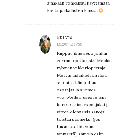
ainakaan rohkaissu käyttämään
kieltä paikallisten kanssa.
KRISTA
1.9.2017 at 15:39
Riippuu ilmeisesti jonkin
verran opettajasta! Meidän
ryhmän vakkariopettaja-
Mervin äidinkieli on ihan
suomi ja hän puhuu
espanjaa ja suomea
vuorotellen: usein ensin
kertoo asian espanjaksi ja
sitten olennaisia sanoja
toistaa suomeksi (jos
huomaa että emme
ymmärrä), samoin esim.