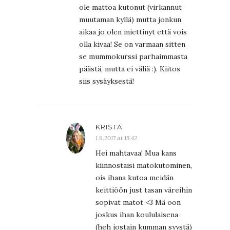
ole mattoa kutonut (virkannut
muutaman kyllä) mutta jonkun
aikaa jo olen miettinyt että vois
olla kivaa! Se on varmaan sitten
se mummokurssi parhaimmasta
päästä, mutta ei väliä :). Kiitos
siis sysäyksestä!
KRISTA
1.9.2017 at 15:42
Hei mahtavaa! Mua kans
kiinnostaisi matokutominen,
ois ihana kutoa meidän
keittiöön just tasan väreihin
sopivat matot <3 Mä oon
joskus ihan koululaisena
(heh jostain kumman syystä)