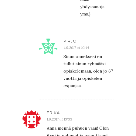
yhdyssanoja
yms.)
PIRJO
4.9.2017 at 10:44
Sinun onneksesi en
tullut sinun ryhmääsi
opiskelemaan, olen jo 67
vuotta ja opiskelen
espanjaa.
ERIKA
1.9.2017 at 13:33
Anna mennä puhuen vaan! Olen
itsekin puhunut ja painottanut