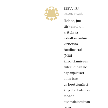
ESPANJA
1.9.2017 at 12:59
Hehee, juu
tärkeintä on
yrittää ja
uskaltaa puhua
virheistä
huolimatta!
(Mitä
kirjoittamiseen
tulee, eihän ne
espanjalaiset
edes itse
virheettömästi
kirjoita, kuten ei
monet
suomalaisetkaan
osaa