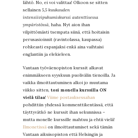
lähtö. No, ei voi valittaa! Olkoon se sitten
sellainen
5,5 kuukauden
intensiivipuhumiskurssi autenttisessa
ympäristössä
, haha. Nyt aion ihan
vilpittömästi tsempata siinä, että hoitaisin
perusasioinnit (ravintolassa, kaupassa)
rohkeasti espanjaksi enkä aina vaihtaisi
englantiin ja elekieleen.
Vantaan työväenopiston kurssit alkavat
enimmäkseen syyskuun puolivälin tienoilla. Ja
vaikka ilmoittautuminen alkoi jo muutama
viikko sitten,
tosi monella kurssilla ON
vielä tilaa
!
Viime postauksessahan
pohdittiin yhdessä kommenttikentässä, että
täyttyvätkö ne kurssit ihan sekunnissa –
mutta monelle kurssille mahtuu ja ehtii vielä!
Ilmonetissä
on ilmoittautumiset sekä tämän
Vantaan aikuisopiston että Helsingin ja