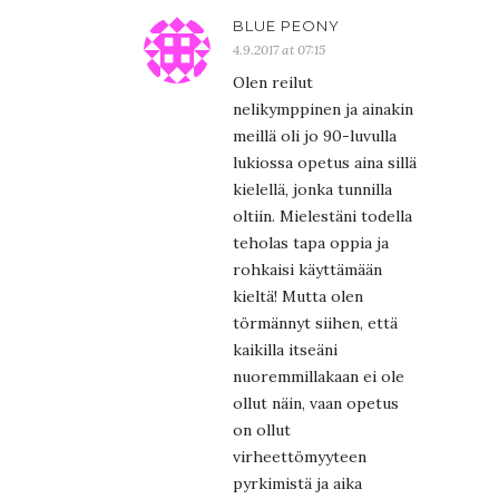
BLUE PEONY
4.9.2017 at 07:15
Olen reilut
nelikymppinen ja ainakin
meillä oli jo 90-luvulla
lukiossa opetus aina sillä
kielellä, jonka tunnilla
oltiin. Mielestäni todella
teholas tapa oppia ja
rohkaisi käyttämään
kieltä! Mutta olen
törmännyt siihen, että
kaikilla itseäni
nuoremmillakaan ei ole
ollut näin, vaan opetus
on ollut
virheettömyyteen
pyrkimistä ja aika