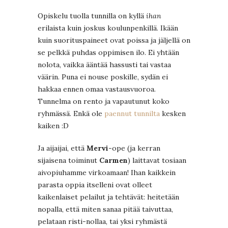
Opiskelu tuolla tunnilla on kyllä
ihan
erilaista kuin joskus koulunpenkillä. Ikään
kuin suorituspaineet ovat poissa ja jäljellä on
se pelkkä puhdas oppimisen ilo. Ei yhtään
nolota, vaikka ääntää hassusti tai vastaa
väärin. Puna ei nouse poskille, sydän ei
hakkaa ennen omaa vastausvuoroa.
Tunnelma on rento ja vapautunut koko
ryhmässä. Enkä ole
paennut tunnilta
kesken
kaiken :D
Ja aijaijai, että
Mervi
-ope (ja kerran
sijaisena toiminut
Carmen
) laittavat tosiaan
aivopiuhamme virkoamaan! Ihan kaikkein
parasta oppia itselleni ovat olleet
kaikenlaiset pelailut ja tehtävät: heitetään
nopalla, että miten sanaa pitää taivuttaa,
pelataan risti-nollaa, tai yksi ryhmästä