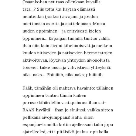
Osaankohan nyt taas ollenkaan kuvailla
tätä…? Siis
totta kai
käytän elämässä
muutenkin (joskus) aivojani, ja joudun
miettimään asioita ja ajattelemaan. Mutta
uuden oppiminen – ja erityisesti kielen
oppiminen… Espanjan tunnilla tuntuu välillä
ihan niin kuin aivoni kihelmöisivät ja melkein
kuulen nitisevien ja natisevien hermoratojen
aktivoituvan, löytävän yhteyden aivosolusta
toiseen, tulee uusia ja vahvistuvia yhteyksiä:
niks, naks… Phiiiiiiih, niks naks, phiiiiiiih.
Kääk, tämähän oli mahtava havainto: tällainen
oppiminen tuntuu tämän kaiken
perusarkihärdellin vastapainona ihan sai-
RAAN hyvältä – ihan jo
sinänsä
, vaikka sitten
pelkkänä aivojumppana! Haha, eilen
espanjan-tunnilta kotiin ajellessani tulin jopa
ajatelleeksi, että pitäisikö joskus opiskella