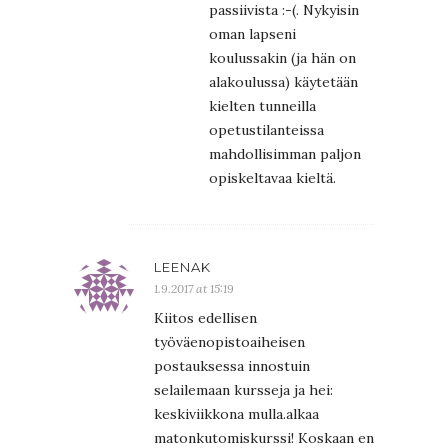
passiivista :-(. Nykyisin
oman lapseni
koulussakin (ja hän on
alakoulussa) käytetään
kielten tunneilla
opetustilanteissa
mahdollisimman paljon
opiskeltavaa kieltä.
LEENAK
1.9.2017 at 15:19
Kiitos edellisen
työväenopistoaiheisen
postauksessa innostuin
selailemaan kursseja ja hei:
keskiviikkona mulla.alkaa
matonkutomiskurssi! Koskaan en