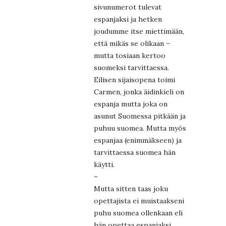
sivunumerot tulevat
espanjaksi ja hetken
joudumme itse miettimään,
että mikäs se olikaan –
mutta tosiaan kertoo
suomeksi tarvittaessa.
Eilisen sijaisopena toimi
Carmen, jonka äidinkieli on
espanja mutta joka on
asunut Suomessa pitkään ja
puhuu suomea. Mutta myös
espanjaa (enimmäkseen) ja
tarvittaessa suomea hän
käytti.
–
Mutta sitten taas joku
opettajista ei muistaakseni
puhu suomea ollenkaan eli
hän opettaa espanjaksi.