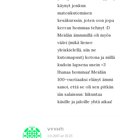
käynyt jonkun
matonkutomisen
kesäkurssin, joten oon jopa
kerran hommaa tehnyt :D
Meidän ämmmillä oli myös
väävi (mikä lienee
yleiskielellä, siis ne
kutomapuut) kotona ja niillä
kudoin lapsena usein <3
Ihanaa hommaa! Meidän
100-vuotiaaksi elänyt ämmi
sanoi, että se oli sen pitkän
iän salaisuus: liikuntaa
käsille ja jaloille yhtä aikaa!
VYYHTI
1.9.2017 at 15:25