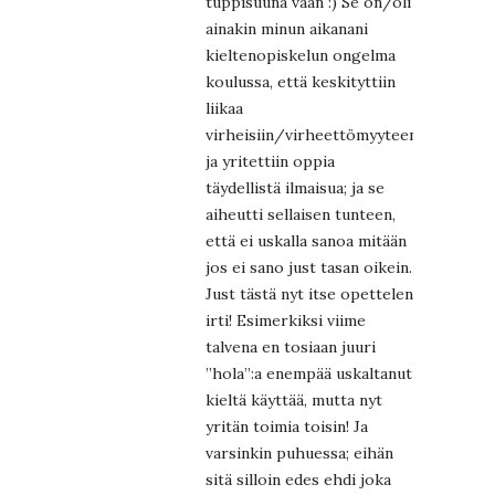
tuppisuuna vaan :) Se on/oli
ainakin minun aikanani
kieltenopiskelun ongelma
koulussa, että keskityttiin
liikaa
virheisiin/virheettömyyteen
ja yritettiin oppia
täydellistä ilmaisua; ja se
aiheutti sellaisen tunteen,
että ei uskalla sanoa mitään
jos ei sano just tasan oikein.
Just tästä nyt itse opettelen
irti! Esimerkiksi viime
talvena en tosiaan juuri
”hola”:a enempää uskaltanut
kieltä käyttää, mutta nyt
yritän toimia toisin! Ja
varsinkin puhuessa; eihän
sitä silloin edes ehdi joka