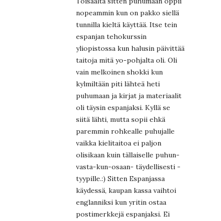
Toisaalta sitten puhumaan oppii
nopeammin kun on pakko siellä
tunnilla kieltä käyttää. Itse tein
espanjan tehokurssin
yliopistossa kun halusin päivittää
taitoja mitä yo-pohjalta oli. Oli
vain melkoinen shokki kun
kylmiltään piti lähteä heti
puhumaan ja kirjat ja materiaalit
oli täysin espanjaksi. Kyllä se
siitä lähti, mutta sopii ehkä
paremmin rohkealle puhujalle
vaikka kielitaitoa ei paljon
olisikaan kuin tällaiselle puhun-
vasta-kun-osaan- täydellisesti -
tyypille.:) Sitten Espanjassa
käydessä, kaupan kassa vaihtoi
englanniksi kun yritin ostaa
postimerkkejä espanjaksi. Ei