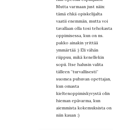
Mutta varmaan just näin:
tämä ehkä opiskelijalta
vaatii enemmän, mutta voi
tavallaan olla tosi tehokasta
oppimisessa, kun on ns.
pakko ainakin yrittää
ymmärtää :) Eli vähän
riippuu, mikä kenellekin
sopii. Itse halusin valita
tälleen ”turvallisesti”
suomea puhuvan opettajan,
kun omasta
kieltenoppimiskyvystä olin
hieman epävarma, kun
aiemmista kokemuksista on
niin kauan :)