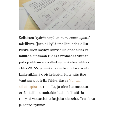
Sellainen
”työväenopisto on mummo-opisto”
-
mielikuva (jota ei kyllä itselläni edes ollut,
koska olen käynyt kursseilla ennenkin) ei
muuten ainakaan tuossa ryhmässä yhtään
pidä paikkansa: osallistujien ikähaarukka on
ehkä 20-55, ja mukana on hyvin tasaisesti
kaikenikäisiä opiskelijoita. Käyn siis itse
Vantaan puolella Tikkurilassa
Vantaan
aikuisopiston
tunnilla, ja olen huomannut,
että siellä on muitakin helsinkiläisiä. Ja
tietysti vantaalaisia laajalta alueelta. Tosi kiva
ja rento ryhmä!