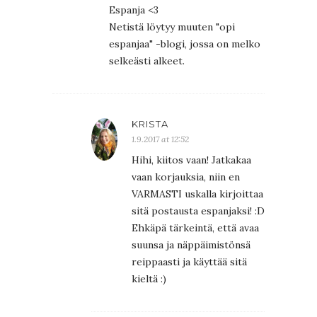
Espanja <3
Netistä löytyy muuten "opi
espanjaa" -blogi, jossa on melko
selkeästi alkeet.
KRISTA
1.9.2017 at 12:52
Hihi, kiitos vaan! Jatkakaa
vaan korjauksia, niin en
VARMASTI uskalla kirjoittaa
sitä postausta espanjaksi! :D
Ehkäpä tärkeintä, että avaa
suunsa ja näppäimistönsä
reippaasti ja käyttää sitä
kieltä :)