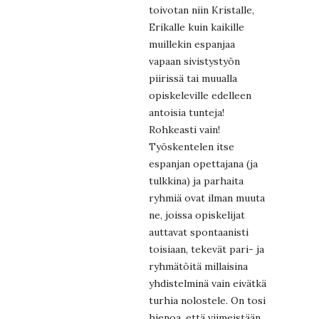
toivotan niin Kristalle,
Erikalle kuin kaikille
muillekin espanjaa
vapaan sivistystyön
piirissä tai muualla
opiskeleville edelleen
antoisia tunteja!
Rohkeasti vain!
Työskentelen itse
espanjan opettajana (ja
tulkkina) ja parhaita
ryhmiä ovat ilman muuta
ne, joissa opiskelijat
auttavat spontaanisti
toisiaan, tekevät pari- ja
ryhmätöitä millaisina
yhdistelminä vain eivätkä
turhia nolostele. On tosi
hienoa, että viimeistään