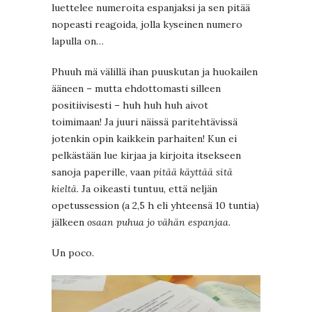
luettelee numeroita espanjaksi ja sen pitää
nopeasti reagoida, jolla kyseinen numero
lapulla on…
Phuuh mä välillä ihan puuskutan ja huokailen
ääneen – mutta ehdottomasti silleen
positiivisesti – huh huh huh aivot
toimimaan! Ja juuri näissä paritehtävissä
jotenkin opin kaikkein parhaiten! Kun ei
pelkästään lue kirjaa ja kirjoita itsekseen
sanoja paperille, vaan
pitää käyttää sitä
kieltä
. Ja oikeasti tuntuu, että neljän
opetussession (a 2,5 h eli yhteensä 10 tuntia)
jälkeen
osaan puhua jo vähän espanjaa
.
Un poco.