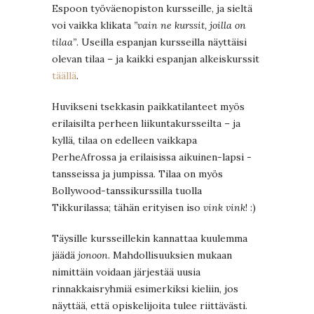
Espoon työväenopiston kursseille, ja sieltä
voi vaikka klikata
”vain ne kurssit, joilla on
tilaa”
. Useilla espanjan kursseilla näyttäisi
olevan tilaa – ja kaikki espanjan alkeiskurssit
täällä
.
Huvikseni tsekkasin paikkatilanteet myös
erilaisilta perheen liikuntakursseilta – ja
kyllä, tilaa on edelleen vaikkapa
PerheAfrossa ja erilaisissa aikuinen-lapsi -
tansseissa ja jumpissa. Tilaa on myös
Bollywood-tanssikurssilla tuolla
Tikkurilassa; tähän erityisen iso
vink vink
! :)
Täysille kursseillekin kannattaa kuulemma
jäädä
jonoon
. Mahdollisuuksien mukaan
nimittäin voidaan järjestää uusia
rinnakkaisryhmiä esimerkiksi kieliin, jos
näyttää, että opiskelijoita tulee riittävästi.