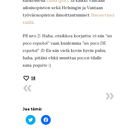
sähköisenä
täällä (pdf)
. Ja kaikki Vantaan
aikuisopiston sekä Helsingin ja Vantaan
työväenopiston ilmoittautumiset
Ilmonetissä
täällä
.
PS nro 2: Haha, otsikkoa korjattu: ei siis
”un
poco español”
vaan kuulemma
”un poco DE
español”
:D En siis vielä kovin hyvin puhu,
haha, pitäisi ehkä muuttaa
poco
:n tilalle
sana
poquito
:)
18
Jaa tämä:
Jaa
Jaa
Twitterissä(Avautuu
Facebookissa(Avautuu
uudessa
uudessa
ikkunassa)
ikkunassa)