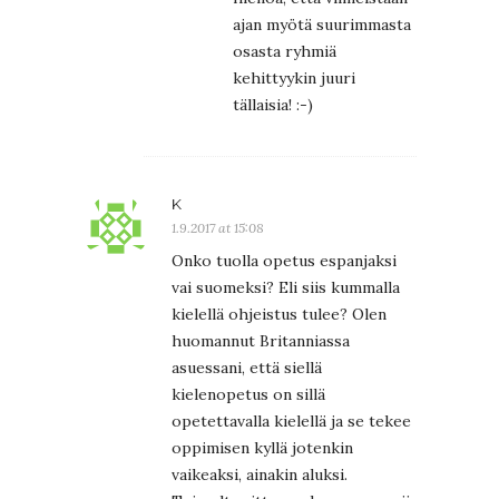
ajan myötä suurimmasta
osasta ryhmiä
kehittyykin juuri
tällaisia! :-)
K
1.9.2017 at 15:08
Onko tuolla opetus espanjaksi
vai suomeksi? Eli siis kummalla
kielellä ohjeistus tulee? Olen
huomannut Britanniassa
asuessani, että siellä
kielenopetus on sillä
opetettavalla kielellä ja se tekee
oppimisen kyllä jotenkin
vaikeaksi, ainakin aluksi.