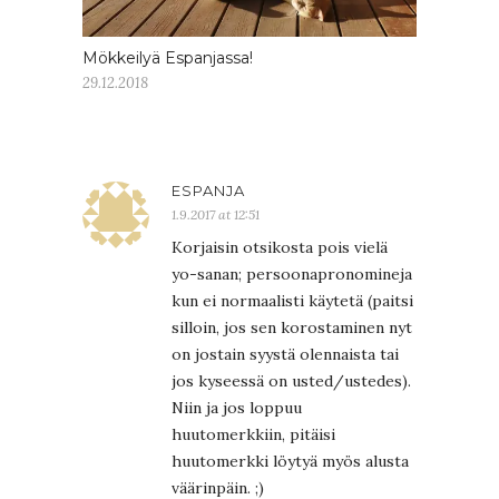
Mökkeilyä Espanjassa!
29.12.2018
ESPANJA
1.9.2017 at 12:51
Korjaisin otsikosta pois vielä
yo-sanan; persoonapronomineja
kun ei normaalisti käytetä (paitsi
silloin, jos sen korostaminen nyt
on jostain syystä olennaista tai
jos kyseessä on usted/ustedes).
Niin ja jos loppuu
huutomerkkiin, pitäisi
huutomerkki löytyä myös alusta
väärinpäin. ;)