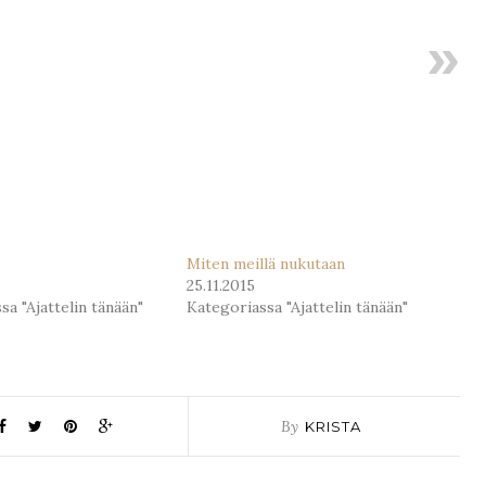
Miten meillä nukutaan
25.11.2015
sa "Ajattelin tänään"
Kategoriassa "Ajattelin tänään"
By
KRISTA