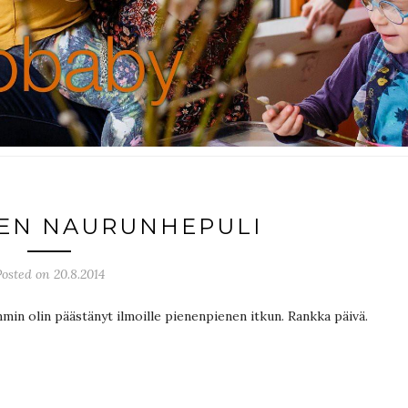
EN NAURUNHEPULI
osted on 20.8.2014
in olin päästänyt ilmoille pienenpienen itkun. Rankka päivä.