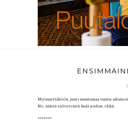
ENSIMMÄIN
P
Myönnettäköön, juuri muutamaa tuntia aikaisemm
No, näistä syövereistä lisää joskus, ehkä.
*******