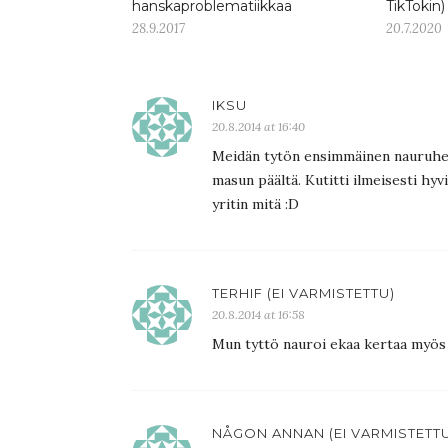
hanskaproblematiikkaa
TikTokin
28.9.2017
20.7.2020
IKSU
20.8.2014 at 16:40
Meidän tytön ensimmäinen nauruhepul
masun päältä. Kutitti ilmeisesti hyvi
yritin mitä :D
TERHIF (EI VARMISTETTU)
20.8.2014 at 16:58
Mun tyttö nauroi ekaa kertaa myös
NÅGON ANNAN (EI VARMISTETT