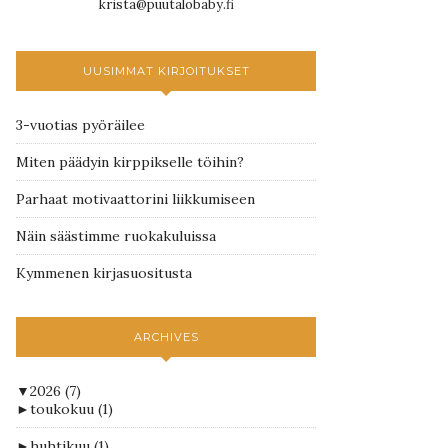
krista@puutalobaby.fi
UUSIMMAT KIRJOITUKSET
3-vuotias pyöräilee
Miten päädyin kirppikselle töihin?
Parhaat motivaattorini liikkumiseen
Näin säästimme ruokakuluissa
Kymmenen kirjasuositusta
ARCHIVES
▼
2026
(7)
►
toukokuu
(1)
►
huhtikuu
(1)