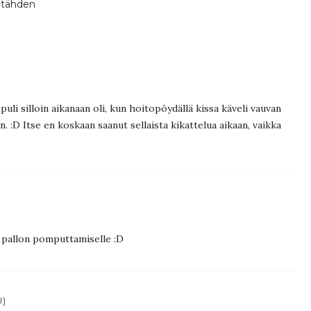
) tähden
i silloin aikanaan oli, kun hoitopöydällä kissa käveli vauvan
n. :D Itse en koskaan saanut sellaista kikattelua aikaan, vaikka
 pallon pomputtamiselle :D
U)