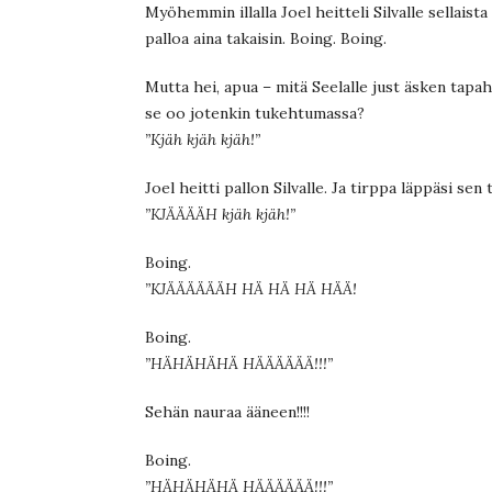
Myöhemmin illalla Joel heitteli Silvalle sellaist
palloa aina takaisin. Boing. Boing.
Mutta hei, apua – mitä Seelalle just äsken tapaht
se oo jotenkin tukehtumassa?
”Kjäh kjäh kjäh!”
Joel heitti pallon Silvalle. Ja tirppa läppäsi sen 
”KJÄÄÄÄH kjäh kjäh!”
Boing.
”KJÄÄÄÄÄÄH HÄ HÄ HÄ HÄÄ!
Boing.
”HÄHÄHÄHÄ HÄÄÄÄÄÄ!!!”
Sehän nauraa ääneen!!!!
Boing.
”HÄHÄHÄHÄ HÄÄÄÄÄÄ!!!”