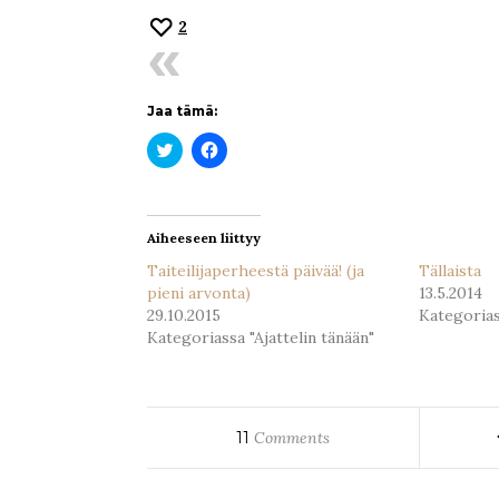
2
Jaa tämä:
Jaa
Jaa
Twitterissä(Avautuu
Facebookissa(Avautuu
uudessa
uudessa
ikkunassa)
ikkunassa)
Aiheeseen liittyy
Taiteilijaperheestä päivää! (ja
Tällaista
pieni arvonta)
13.5.2014
29.10.2015
Kategorias
Kategoriassa "Ajattelin tänään"
11
Comments