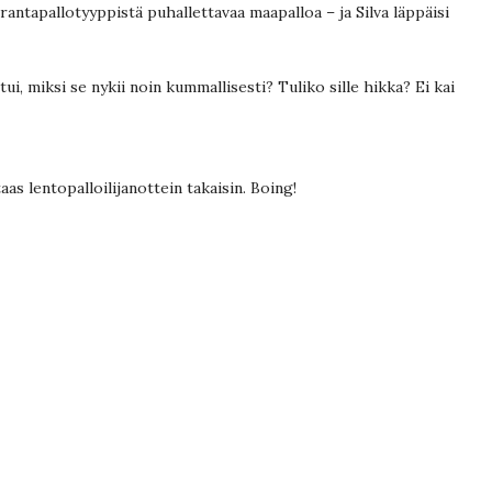
a rantapallotyyppistä puhallettavaa maapalloa – ja Silva läppäisi
ui, miksi se nykii noin kummallisesti? Tuliko sille hikka? Ei kai
taas lentopalloilijanottein takaisin. Boing!