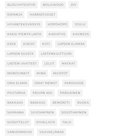
BLOGIYHTEISTYÖ
BOLLYWOOD
DIY
ESPANJA
HARRASTUKSET
HYVÄNTEKEVÄISYYS
HÖPÖHÖPÖ
JOULU
KAKSI PIENTÄ LASTA
KASVATUS
KAUNEUS
KESÄ
KIRJAT
KOTI
LAPSEN ELÄMÄÄ
LAPSEN SUUSTA
LASTENKULTTUURI
LASTEN VAATTEET
LELUT
MATKAT
MENOVINKIT
MINÄ
MUISTOT
OMA ELÄMÄ
OMAT MENOT
PARISUHDE
PUUTARHA
PÄIVÄN ASU
PÄÄSIÄINEN
RAKKAUS
RASKAUS
REMONTTI
RUOKA
SAIRAANA
SIIVOAMINEN
SISUSTAMINEN
SUOSITTELUT
SYVÄLLISTÄ
TALVI
VANHEMMUUS
VAUVAELÄMÄÄ