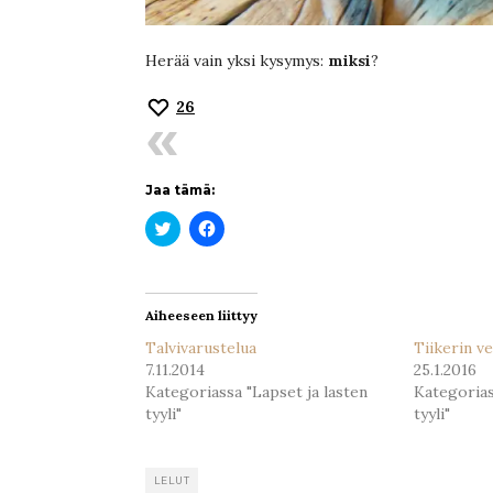
Herää vain yksi kysymys:
miksi
?
26
Jaa tämä:
Jaa
Jaa
Twitterissä(Avautuu
Facebookissa(Avautuu
uudessa
uudessa
ikkunassa)
ikkunassa)
Aiheeseen liittyy
Talvivarustelua
Tiikerin v
7.11.2014
25.1.2016
Kategoriassa "Lapset ja lasten
Kategorias
tyyli"
tyyli"
LELUT