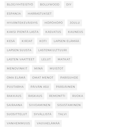
BLOGIYHTEISTYÖ
BOLLYWOOD
DIY
ESPANJA
HARRASTUKSET
HYVÄNTEKEVÄISYYS
HÖPÖHÖPÖ
JOULU
KAKSI PIENTÄ LASTA
KASVATUS
KAUNEUS
KESÄ
KIRJAT
KOTI
LAPSEN ELÄMÄÄ
LAPSEN SUUSTA
LASTENKULTTUURI
LASTEN VAATTEET
LELUT
MATKAT
MENOVINKIT
MINÄ
MUISTOT
OMA ELÄMÄ
OMAT MENOT
PARISUHDE
PUUTARHA
PÄIVÄN ASU
PÄÄSIÄINEN
RAKKAUS
RASKAUS
REMONTTI
RUOKA
SAIRAANA
SIIVOAMINEN
SISUSTAMINEN
SUOSITTELUT
SYVÄLLISTÄ
TALVI
VANHEMMUUS
VAUVAELÄMÄÄ