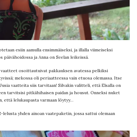
tetaan esiin aamulla ensimmäiseksi, ja illalla viimeiseksi
s päivähoidossa ja Anna on Seelan leikeissä.
 vaatteet osoittautuivat pakkauksen avatessa pelkiksi
äkyvissä; mekossa oli periaatteessa vain etuosa olemassa. Itse
ia vaatteita siis tarvitaan! Silvakin valitteli, että Elsalla on
n tarvitsisi pitkähihaisen paidan ja housut. Onneksi nuket
in, että lelukaupasta varmaan löytyy…
R-lelusta yhden ainoan vaatepaketin, jossa sattui olemaan