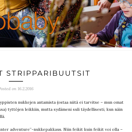
 STRIPPARIBUUTSIT
Posted on 16.2.2016
yppisten nukkejen antamista (ostaa niitä ei tarvitse – mun omat
) tyttöjen leikkiin, mutta sydämeni suli täydellisesti, kun näin
lä.
nter adventure”-nukkepakkaus. Niin feikit kuin feikit voi olla –