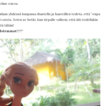
kolme euroa.
oidaan yhdessä kaupassa ihastella ja haaveillen todeta, että ”onpa
ei
osteta
. Joten se hetki, kun tirpalle valkeni, että äiti todellakin
tä tähän!
Molemmat
!!!?!”