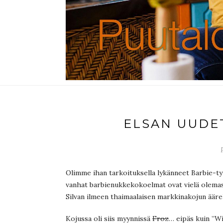
ELSAN UUDET
Olimme ihan tarkoituksella lykänneet Barbie-ty
vanhat barbienukkekokoelmat ovat vielä olemassa
Silvan ilmeen thaimaalaisen markkinakojun äärel
Kojussa oli siis myynnissä
Froz
… eipäs kuin ”Wi