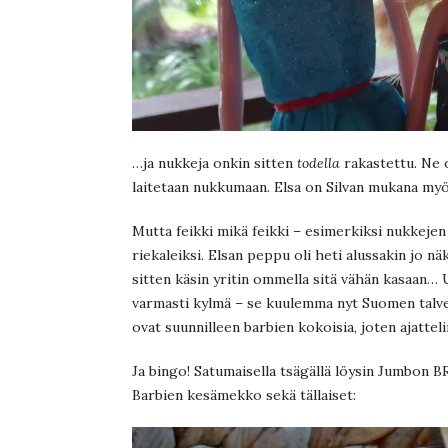
…ja nukkeja onkin sitten
todella
rakastettu. Ne o
laitetaan nukkumaan. Elsa on Silvan mukana myö
Mutta feikki mikä feikki – esimerkiksi nukkejen
riekaleiksi. Elsan peppu oli heti alussakin jo n
sitten käsin yritin ommella sitä vähän kasaan… Uus
varmasti kylmä – se kuulemma nyt Suomen talvee
ovat suunnilleen barbien kokoisia, joten ajattel
Ja bingo! Satumaisella tsägällä löysin Jumbon B
Barbien kesämekko sekä tällaiset: