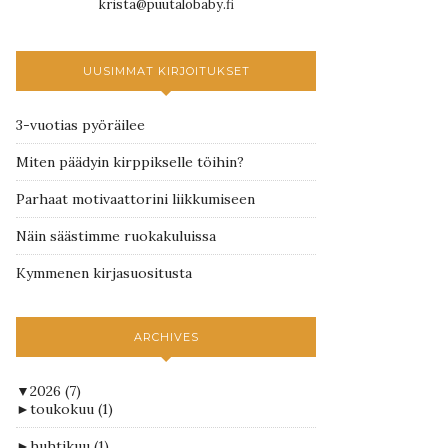
krista@puutalobaby.fi
UUSIMMAT KIRJOITUKSET
3-vuotias pyöräilee
Miten päädyin kirppikselle töihin?
Parhaat motivaattorini liikkumiseen
Näin säästimme ruokakuluissa
Kymmenen kirjasuositusta
ARCHIVES
▼
2026
(7)
►
toukokuu
(1)
►
huhtikuu
(1)