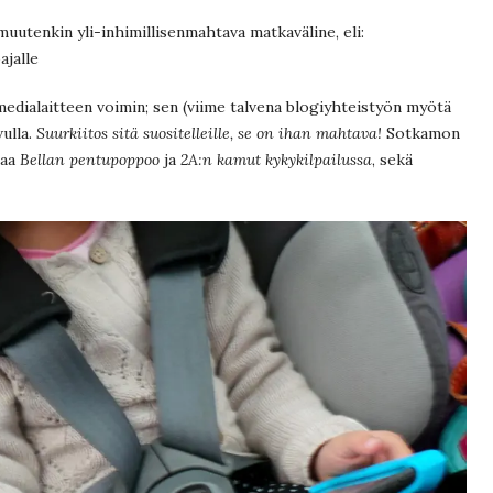
muutenkin yli-inhimillisenmahtava matkaväline, eli:
ajalle
n medialaitteen voimin; sen (viime talvena blogiyhteistyön myötä
vulla.
Suurkiitos sitä suositelleille, se on ihan mahtava!
Sotkamon
taa
Bellan pentupoppoo
ja
2A:n kamut kykykilpailussa
, sekä