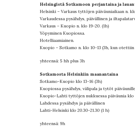
Helsingistä Sotkamoon perjantaina ja lauan
Helsinki – Varkaus tyttöjen päiväuniaikaan n. klo
Varkaudessa pysähdys, päivällinen ja iltapalatar
Varkaus – Kuopio n. klo 19-20. (1h)
Yöpyminen Kuopiossa.
Hotelliaamiainen.
Kuopio – Sotkamo n. klo 10-13 (3h, kun otettiin 
yhteensä: 5 hh plus 3h
Sotkamosta Helsinkiin maanantaina
Sotkamo-Kuopio klo 13-16 (3h)
Kuopiossa pysähdys, välipala ja tytöt päiväunille
Kuopio-Lahti tyttöjen nukkuessa päiväunia klo 
Lahdessa pysähdys ja päivällinen
Lahti-Helsinki klo 20.30-21.30 (1 h)
yhteensä: 9h