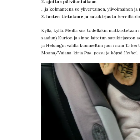
2. ajoitus päiväuniaikaan
…ja kolmantena se ylivertainen, ylivoimainen ja 
3. lasten tietokone ja satukirjasto
hereilläolo
Kyllä, kyllä. Meillä siis todellakin matkustetaa
saadun) Kurion ja sinne laitetun satukirjaston a
ja Helsingin välillä kuunneltiin juuri noin 15 ker
Moana/Vaiana-kirja
Pua-possu ja höpsö Heihei
.