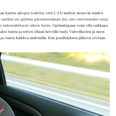
an kautta aikojen todettu, että 2-3 h matkat menevät näiden
s matkat voi ajoittaa päiväuniaikaan (tai edes suurimmaksi osin),
ta todennäköisesti oikein hyvin
. Optimitapaus voisi olla vaikkapa
si tuntia ja sitten ollaan hereillä tunti. Valveillaolon ja unen
 ja ennen kaikkea unileluilla. Kun pysähdyksen jälkeen otetaan