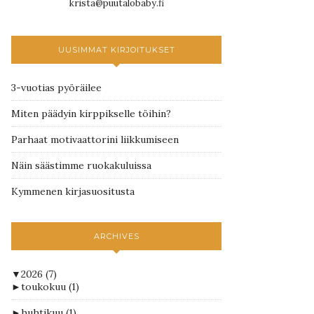
krista@puutalobaby.fi
UUSIMMAT KIRJOITUKSET
3-vuotias pyöräilee
Miten päädyin kirppikselle töihin?
Parhaat motivaattorini liikkumiseen
Näin säästimme ruokakuluissa
Kymmenen kirjasuositusta
ARCHIVES
▼
2026
(7)
►
toukokuu
(1)
►
huhtikuu
(1)