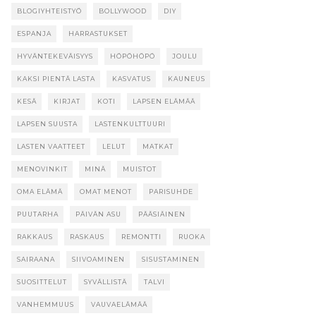
BLOGIYHTEISTYÖ
BOLLYWOOD
DIY
ESPANJA
HARRASTUKSET
HYVÄNTEKEVÄISYYS
HÖPÖHÖPÖ
JOULU
KAKSI PIENTÄ LASTA
KASVATUS
KAUNEUS
KESÄ
KIRJAT
KOTI
LAPSEN ELÄMÄÄ
LAPSEN SUUSTA
LASTENKULTTUURI
LASTEN VAATTEET
LELUT
MATKAT
MENOVINKIT
MINÄ
MUISTOT
OMA ELÄMÄ
OMAT MENOT
PARISUHDE
PUUTARHA
PÄIVÄN ASU
PÄÄSIÄINEN
RAKKAUS
RASKAUS
REMONTTI
RUOKA
SAIRAANA
SIIVOAMINEN
SISUSTAMINEN
SUOSITTELUT
SYVÄLLISTÄ
TALVI
VANHEMMUUS
VAUVAELÄMÄÄ