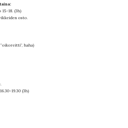
taina:
 15-18. (3h)
vikkeiden osto.
”oikoreitti”, haha)
.
16.30-19.30 (3h)