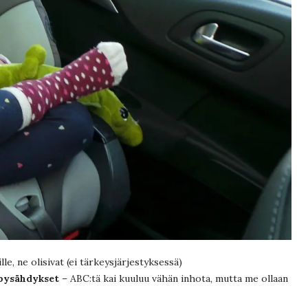
le, ne olisivat (ei tärkeysjärjestyksessä)
t pysähdykset
– ABC:tä kai kuuluu vähän inhota, mutta me ollaan