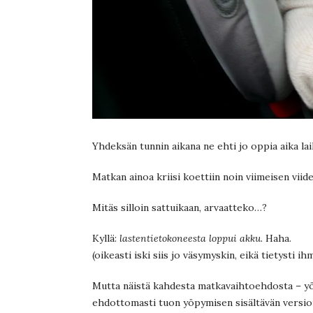
Yhdeksän tunnin aikana ne ehti jo oppia aika lail
Matkan ainoa kriisi koettiin noin viimeisen viid
Mitäs silloin sattuikaan, arvaatteko…?
Kyllä:
lastentietokoneesta loppui akku
. Haha.
(oikeasti iski siis jo väsymyskin, eikä tietysti ih
Mutta näistä kahdesta matkavaihtoehdosta – yöpys
ehdottomasti tuon yöpymisen sisältävän version