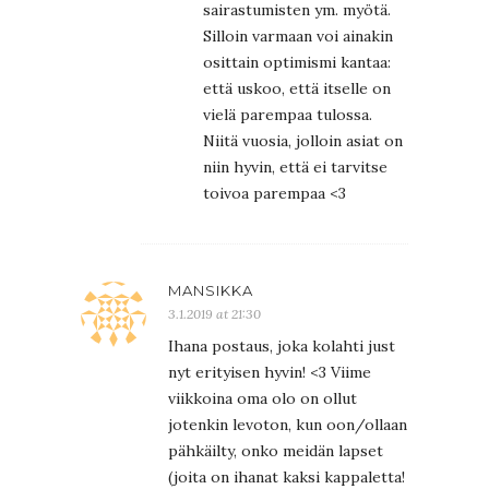
sairastumisten ym. myötä.
Silloin varmaan voi ainakin
osittain optimismi kantaa:
että uskoo, että itselle on
vielä parempaa tulossa.
Niitä vuosia, jolloin asiat on
niin hyvin, että ei tarvitse
toivoa parempaa <3
MANSIKKA
3.1.2019 at 21:30
Ihana postaus, joka kolahti just
nyt erityisen hyvin! <3 Viime
viikkoina oma olo on ollut
jotenkin levoton, kun oon/ollaan
pähkäilty, onko meidän lapset
(joita on ihanat kaksi kappaletta!