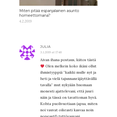
Miten pitää espanjalainen asunto
homeettomana?
4.2.2019
JULIA
3.1.2019 at 17:46
Aivan ihana postaus, kiitos tästä
Olen melkein koko ikäni ollut
ihmistyyppiä ”kaikki mulle nyt ja
heti ja vielä tajunnanräjäyttävällä
tavalla” mut nykyään huomaan
monesti ajattelevani, että juuri
näin ja tässä on tavattoman hyvä.
Kohta puolivuotiaan (apua, miten
noi vauvat oikeasti kasvaa noin
nopeasti!) tyttövauvani