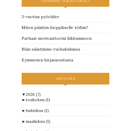
UUSIMMAT KIRJOITUKSET
3-vuotias pyöräilee
Miten päädyin kirppikselle töihin?
Parhaat motivaattorini liikkumiseen
Näin säästimme ruokakuluissa
Kymmenen kirjasuositusta
ARCHIVES
▼
2026
(7)
►
toukokuu
(1)
►
huhtikuu
(1)
►
maaliskuu
(1)