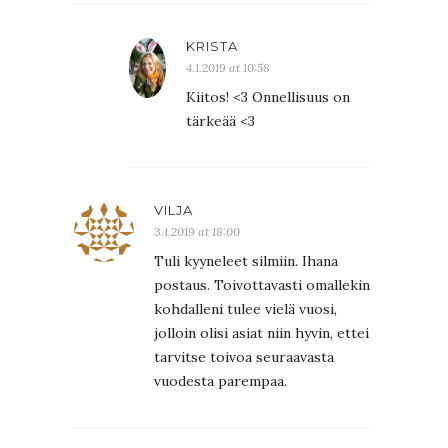
KRISTA
4.1.2019 at 10:58
Kiitos! <3 Onnellisuus on
tärkeää <3
VILJA
3.1.2019 at 18:00
Tuli kyyneleet silmiin. Ihana
postaus. Toivottavasti omallekin
kohdalleni tulee vielä vuosi,
jolloin olisi asiat niin hyvin, ettei
tarvitse toivoa seuraavasta
vuodesta parempaa.