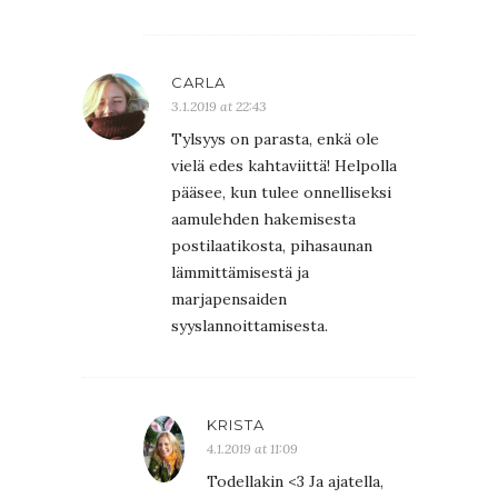
CARLA
3.1.2019 at 22:43
Tylsyys on parasta, enkä ole
vielä edes kahtaviittä! Helpolla
pääsee, kun tulee onnelliseksi
aamulehden hakemisesta
postilaatikosta, pihasaunan
lämmittämisestä ja
marjapensaiden
syyslannoittamisesta.
KRISTA
4.1.2019 at 11:09
Todellakin <3 Ja ajatella,