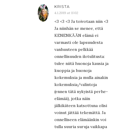
KRISTA
4.1.2019 at 11:02
<3 <3 <3 Ja toivotaan niin <3
Ja niinhän se menee, että
KENENKÄÄN elämä ei
varmasti ole lapsuudesta
vanhuuteen pelkkää
onnellisuuden ilotulitusta:
tulee niitä huonoja kausia ja
kuoppia ja huonoja
kokemuksia ja mulla ainakin
kokemuksia/valintoja
(ennen tätä nykyistä perhe-
elämää), jotka näin
jälkikäteen katsottuna olisi
voinut jättää tekemättä. Ja
onnelliseen elämäänkin voi
tulla suuria suruja vaikkapa