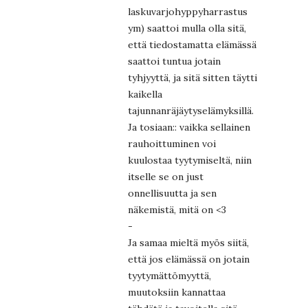
laskuvarjohyppyharrastus
ym) saattoi mulla olla sitä,
että tiedostamatta elämässä
saattoi tuntua jotain
tyhjyyttä, ja sitä sitten täytti
kaikella
tajunnanräjäytyselämyksillä.
Ja tosiaan:: vaikka sellainen
rauhoittuminen voi
kuulostaa tyytymiseltä, niin
itselle se on just
onnellisuutta ja sen
näkemistä, mitä on <3
-
Ja samaa mieltä myös siitä,
että jos elämässä on jotain
tyytymättömyyttä,
muutoksiin kannattaa