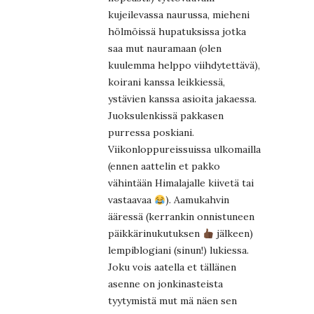
kujeilevassa naurussa, mieheni
hölmöissä hupatuksissa jotka
saa mut nauramaan (olen
kuulemma helppo viihdytettävä),
koirani kanssa leikkiessä,
ystävien kanssa asioita jakaessa.
Juoksulenkissä pakkasen
purressa poskiani.
Viikonloppureissuissa ulkomailla
(ennen aattelin et pakko
vähintään Himalajalle kiivetä tai
vastaavaa
). Aamukahvin
ääressä (kerrankin onnistuneen
päikkärinukutuksen
jälkeen)
lempiblogiani (sinun!) lukiessa.
Joku vois aatella et tällänen
asenne on jonkinasteista
tyytymistä mut mä näen sen