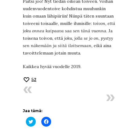
Paitsi joo! Nyt tiedän oikean toiveen. Voihan
uudenvuodentoive kohdistua muuhunkin
kuin omaan lähipiiriin! Niinpä täten suuntaan
toiveeni toisaalle, muille ihmisille:
toivon, että
joku onnea kaipaava saa sen tänä vuonna
. Ja
toisena toivon, että
joku, jolla se jo on, pystyy
sen näkemään ja siitä iloitsemaan,
eikä aina
tavoittelemaan jotain muuta.
Kaikkea hyvää vuodelle 2019.
52
Jaa tämä:
Jaa
Jaa
Twitterissä(Avautuu
Facebookissa(Avautuu
uudessa
uudessa
ikkunassa)
ikkunassa)