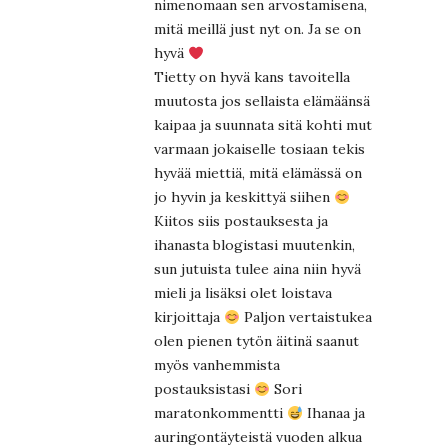
nimenomaan sen arvostamisena,
mitä meillä just nyt on. Ja se on
hyvä
Tietty on hyvä kans tavoitella
muutosta jos sellaista elämäänsä
kaipaa ja suunnata sitä kohti mut
varmaan jokaiselle tosiaan tekis
hyvää miettiä, mitä elämässä on
jo hyvin ja keskittyä siihen
Kiitos siis postauksesta ja
ihanasta blogistasi muutenkin,
sun jutuista tulee aina niin hyvä
mieli ja lisäksi olet loistava
kirjoittaja
Paljon vertaistukea
olen pienen tytön äitinä saanut
myös vanhemmista
postauksistasi
Sori
maratonkommentti
Ihanaa ja
auringontäyteistä vuoden alkua