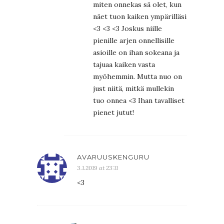
miten onnekas sä olet, kun
näet tuon kaiken ympärilläsi
<3 <3 <3 Joskus niille
pienille arjen onnellisille
asioille on ihan sokeana ja
tajuaa kaiken vasta
myöhemmin. Mutta nuo on
just niitä, mitkä mullekin
tuo onnea <3 Ihan tavalliset
pienet jutut!
AVARUUSKENGURU
3.1.2019 at 23:11
<3