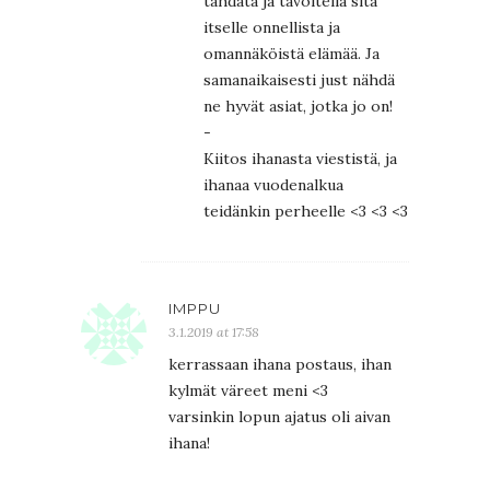
tähdätä ja tavoitella sitä
itselle onnellista ja
omannäköistä elämää. Ja
samanaikaisesti just nähdä
ne hyvät asiat, jotka jo on!
-
Kiitos ihanasta viestistä, ja
ihanaa vuodenalkua
teidänkin perheelle <3 <3 <3
IMPPU
3.1.2019 at 17:58
kerrassaan ihana postaus, ihan
kylmät väreet meni <3
varsinkin lopun ajatus oli aivan
ihana!