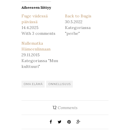
Aiheeseen liittyy
Fuge viidessä
Back to Bugis
päivässä
30.5.2022
14.4.2025
Kategoriassa
With 3 comments
"perhe"
Nallematka
Hämeenlinnaan
29.11.2015
Kategoriassa "Muu
kulttuuri"
OMA ELÄMÄ
ONNELLISUUS
12
Comments