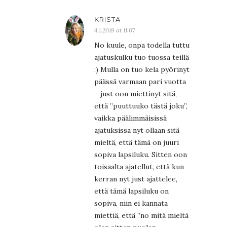
KRISTA
4.1.2019 at 11:07
No kuule, onpa todella tuttu
ajatuskulku tuo tuossa teillä
:) Mulla on tuo kela pyörinyt
päässä varmaan pari vuotta
– just oon miettinyt sitä,
että ”puuttuuko tästä joku”,
vaikka päälimmäisissä
ajatuksissa nyt ollaan sitä
mieltä, että tämä on juuri
sopiva lapsiluku. Sitten oon
toisaalta ajatellut, että kun
kerran nyt just ajattelee,
että tämä lapsiluku on
sopiva, niin ei kannata
miettiä, että ”no mitä mieltä