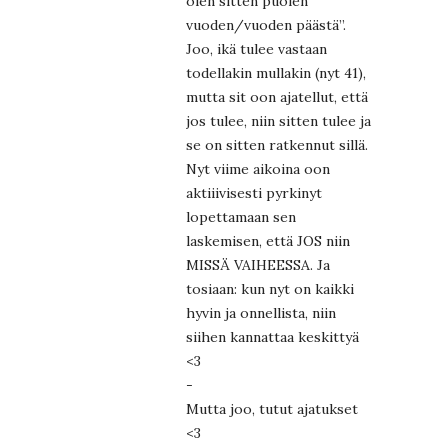
olen sitten puolen
vuoden/vuoden päästä”.
Joo, ikä tulee vastaan
todellakin mullakin (nyt 41),
mutta sit oon ajatellut, että
jos tulee, niin sitten tulee ja
se on sitten ratkennut sillä.
Nyt viime aikoina oon
aktiiivisesti pyrkinyt
lopettamaan sen
laskemisen, että JOS niin
MISSÄ VAIHEESSA. Ja
tosiaan: kun nyt on kaikki
hyvin ja onnellista, niin
siihen kannattaa keskittyä
<3
-
Mutta joo, tutut ajatukset
<3