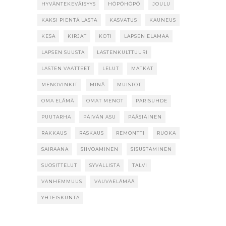
HYVÄNTEKEVÄISYYS
HÖPÖHÖPÖ
JOULU
KAKSI PIENTÄ LASTA
KASVATUS
KAUNEUS
KESÄ
KIRJAT
KOTI
LAPSEN ELÄMÄÄ
LAPSEN SUUSTA
LASTENKULTTUURI
LASTEN VAATTEET
LELUT
MATKAT
MENOVINKIT
MINÄ
MUISTOT
OMA ELÄMÄ
OMAT MENOT
PARISUHDE
PUUTARHA
PÄIVÄN ASU
PÄÄSIÄINEN
RAKKAUS
RASKAUS
REMONTTI
RUOKA
SAIRAANA
SIIVOAMINEN
SISUSTAMINEN
SUOSITTELUT
SYVÄLLISTÄ
TALVI
VANHEMMUUS
VAUVAELÄMÄÄ
YHTEISKUNTA