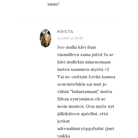
sinne!
KRISTA
4.1.2019 at 10:56
Joo mulla kävi ihan
täsmälleen sama juttu! Ja se
kävi mullekin nimenomaan
lasten saamisen myötä <3
Tai no osittain Joelin kanssa
seurustelukin sai mut jo
vähän "hidastamaan", mutta
Silvan syntyminen oli se
isoin muutos. Oon myös nyt
jälkikäteen ajatellut, että
jotkut
adrenaliiniryöppyhalut (just
vaikka