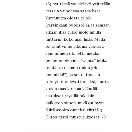
<3) nyt tässä vai vieläkö yritetään
jossain vaiheessa saada lisää.
Varmuutta olosta ei ole
(varsinkaan puolisolla), ja samaan
aikaan ikää tulee molemmilla
mittariin koko ajan lisää. Mulla
on ollut viime aikoina vahvasti
semmoinen olo, että meidän
perhe ei ole vielä "valmis" (ehkä
puuttuva osanen onkin joku
lemmikki!?), ja se on tosiaan
tehnyt olon levottomaksi, mutta
voisin taas koittaa kääntää
ajatukset täysillä takaisin
kaikkeen siihen, mikä on hyvin.
Niitä asioita onneksi riittää :)
Kiitos tästä muistutuksesta! <3