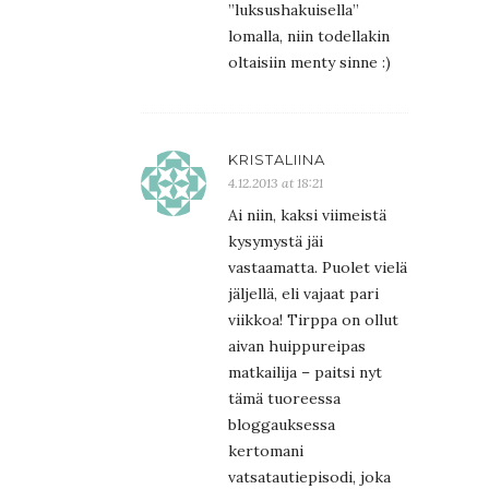
”luksushakuisella”
lomalla, niin todellakin
oltaisiin menty sinne :)
KRISTALIINA
4.12.2013 at 18:21
Ai niin, kaksi viimeistä
kysymystä jäi
vastaamatta. Puolet vielä
jäljellä, eli vajaat pari
viikkoa! Tirppa on ollut
aivan huippureipas
matkailija – paitsi nyt
tämä tuoreessa
bloggauksessa
kertomani
vatsatautiepisodi, joka