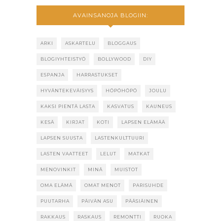
AVAINSANOJA BLOGIIN:
ARKI
ASKARTELU
BLOGGAUS
BLOGIYHTEISTYÖ
BOLLYWOOD
DIY
ESPANJA
HARRASTUKSET
HYVÄNTEKEVÄISYYS
HÖPÖHÖPÖ
JOULU
KAKSI PIENTÄ LASTA
KASVATUS
KAUNEUS
KESÄ
KIRJAT
KOTI
LAPSEN ELÄMÄÄ
LAPSEN SUUSTA
LASTENKULTTUURI
LASTEN VAATTEET
LELUT
MATKAT
MENOVINKIT
MINÄ
MUISTOT
OMA ELÄMÄ
OMAT MENOT
PARISUHDE
PUUTARHA
PÄIVÄN ASU
PÄÄSIÄINEN
RAKKAUS
RASKAUS
REMONTTI
RUOKA