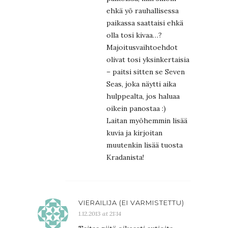
ehkä yö rauhallisessa
paikassa saattaisi ehkä
olla tosi kivaa…?
Majoitusvaihtoehdot
olivat tosi yksinkertaisia
– paitsi sitten se Seven
Seas, joka näytti aika
hulppealta, jos haluaa
oikein panostaa :)
Laitan myöhemmin lisää
kuvia ja kirjoitan
muutenkin lisää tuosta
Kradanista!
VIERAILIJA (EI VARMISTETTU)
1.12.2013 at 21:14