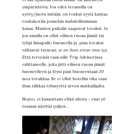
ympäristöön. Jos edes terassilla on
syöty/juotu mitään, on roskat syytä kantaa
roskakoriin jonnekin mahdollisimman
kauas. Muuten paikalle saapuvat torakat. Ja
jos sinulla on ollut eilisen ruoan jämät tai
tyhjä limupullo huoneella ja pian torakat
valtaavat tavarasi,
se on ihan sinun oma syy
.
Että terveisiä vaan sille Trip Advisorissa
valittaneelle, joka jätti eilisen ruoan jämät
huoneelleen ja löysi pian huoneestaan 20
isoa torakkaa. Se
ei
ollut hotellin vika vaan
ihan silkkaa tyhmyyttä arvon matkailijalta.
Nojoo, ei kannattaisi ehkä uhota – ensi yö
tosiaan näyttää paljon…