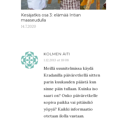
Kesäjatkis osa 3: elämää Intian
maaseudulla
14.7.2020
KOLMEN ÄITI
1.12.2013 at 18:08
Meillä suunitelmissa käydä
Kradanilla päiväretkellä sitten
parin kuukauden päästä kun
sinne päin tullaan. Kuinka iso
saari on? Onko päiväretkelle
sopiva paikka vai pitäisikö
yöpyä? Kaikki informaatio
otetaan ilolla vastaan.