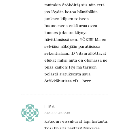
muitakin ötököitä) siis niin että
jos löydän kotoa hämähäkin
juoksen kiljuen toiseen
huoneeseen enkä avaa ovea
kunnes joku on käynyt
hävittämässä sen.. YÖK!!!!!! Mä en
selviäisi näköjään paratiisissa
sekuntialaan.. :D Vitsin ällöttävät
elukat miksi niitä on olemassa ne
pilaa kaiken! Hyi mä tärisen
pelästä ajatuksesta asua
ötökkähutissa xD… hrrr….
LIISA
2.12.2013 at 22:19
Katsoin reissukuvat läpi Instasta.
Tosi kivalta näyttää! Mukavaa