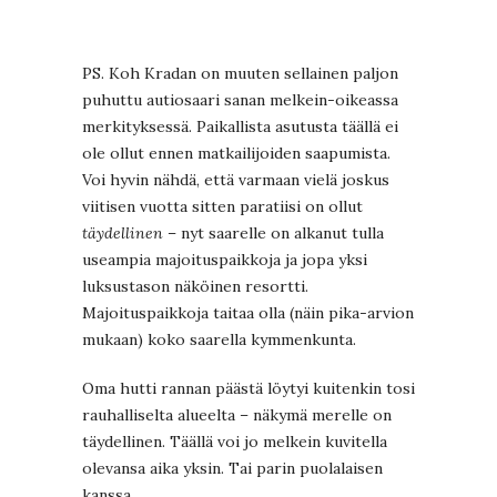
PS. Koh Kradan on muuten sellainen paljon
puhuttu autiosaari sanan melkein-oikeassa
merkityksessä. Paikallista asutusta täällä ei
ole ollut ennen matkailijoiden saapumista.
Voi hyvin nähdä, että varmaan vielä joskus
viitisen vuotta sitten paratiisi on ollut
täydellinen
– nyt saarelle on alkanut tulla
useampia majoituspaikkoja ja jopa yksi
luksustason näköinen resortti.
Majoituspaikkoja taitaa olla (näin pika-arvion
mukaan) koko saarella kymmenkunta.
Oma hutti rannan päästä löytyi kuitenkin tosi
rauhalliselta alueelta – näkymä merelle on
täydellinen. Täällä voi jo melkein kuvitella
olevansa aika yksin. Tai parin puolalaisen
kanssa.