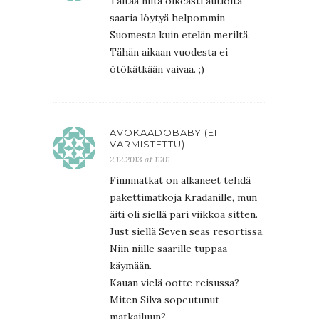
Taitaa niitä oikeasti autioita
saaria löytyä helpommin
Suomesta kuin etelän meriltä.
Tähän aikaan vuodesta ei
ötökätkään vaivaa. ;)
AVOKAADOBABY (EI
VARMISTETTU)
2.12.2013 at 11:01
Finnmatkat on alkaneet tehdä
pakettimatkoja Kradanille, mun
äiti oli siellä pari viikkoa sitten.
Just siellä Seven seas resortissa.
Niin niille saarille tuppaa
käymään.
Kauan vielä ootte reisussa?
Miten Silva sopeutunut
matkailuun?