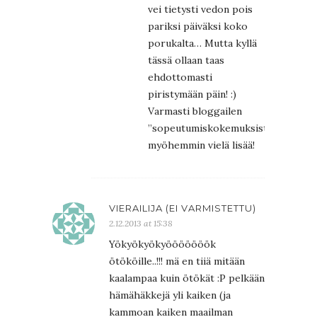
vei tietysti vedon pois
pariksi päiväksi koko
porukalta… Mutta kyllä
tässä ollaan taas
ehdottomasti
piristymään päin! :)
Varmasti bloggailen
”sopeutumiskokemuksistakin”
myöhemmin vielä lisää!
VIERAILIJA (EI VARMISTETTU)
2.12.2013 at 15:38
Yökyökyökyööööööök
ötököille..!!! mä en tiiä mitään
kaalampaa kuin ötökät :P pelkään
hämähäkkejä yli kaiken (ja
kammoan kaiken maailman