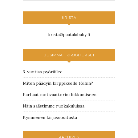
KRISTA
krista@puutalobaby.fi
UUSIMMAT KIRJOITUKSET
3-vuotias pyöräilee
Miten päädyin kirppikselle töihin?
Parhaat motivaattorini liikkumiseen
Näin säästimme ruokakuluissa
Kymmenen kirjasuositusta
ARCHIVES