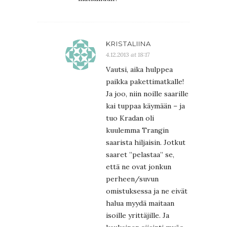
KRISTALIINA
4.12.2013 at 18:17
Vautsi, aika hulppea
paikka pakettimatkalle!
Ja joo, niin noille saarille
kai tuppaa käymään – ja
tuo Kradan oli
kuulemma Trangin
saarista hiljaisin. Jotkut
saaret ”pelastaa” se,
että ne ovat jonkun
perheen/suvun
omistuksessa ja ne eivät
halua myydä maitaan
isoille yrittäjille. Ja