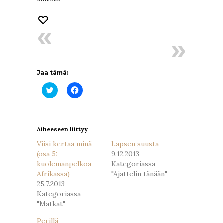
Jaa tämä:
Jaa
Jaa
Twitterissä(Avautuu
Facebookissa(Avautuu
uudessa
uudessa
ikkunassa)
ikkunassa)
Aiheeseen liittyy
Viisi kertaa minä
Lapsen suusta
(osa 5:
9.12.2013
kuolemanpelkoa
Kategoriassa
Afrikassa)
"Ajattelin tänään"
25.7.2013
Kategoriassa
"Matkat"
Perillä