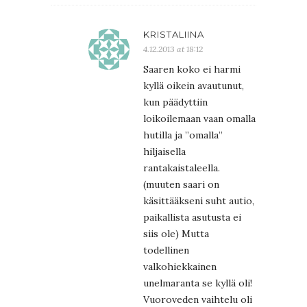
KRISTALIINA
4.12.2013 at 18:12
Saaren koko ei harmi
kyllä oikein avautunut,
kun päädyttiin
loikoilemaan vaan omalla
hutilla ja ”omalla”
hiljaisella
rantakaistaleella.
(muuten saari on
käsittääkseni suht autio,
paikallista asutusta ei
siis ole) Mutta
todellinen
valkohiekkainen
unelmaranta se kyllä oli!
Vuoroveden vaihtelu oli