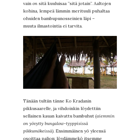
vain
on
sitä kuuluisaa ”sitä jotain”. Aaltojen
kohina, lempeä lämmin merituuli puhaltaa
ohuiden bambupunosseinien läpi –
muuta ilmastointia ei tarvita.
Tänään tultiin tänne Ko Kradanin
pikkusaarelle, ja vihdoinkin löydettiin
sellainen kauan kaivattu bambuhut
(aiemmin
on yövytty bungalow-tyyppisissä
pikkumökeissä).
Ensimmäinen yö yleensä
osoittaa paljon: löydämmekö itsemme