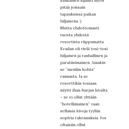
kaukainen sijainti myös
pitää joissain
tapauksissa paikan
hiljaisena :)
Mutta ehdottomasti
tuosta yhdestä
resortista riippumatta
Kradan oli vielä tosi-tosi
hiljainen ja rauhallinen ja
paratiisimainen. Ainakin
se ”meidän kohta”
rannasta. Ja se
resorttikin tosiaan
näytti ihan hurjan kivalta
– se ei ollut yhtään
”hotellimainen” vaan
sellaisia kivoja tyyliin
sopivia rakennuksia. Jos
oltaisiin ollut