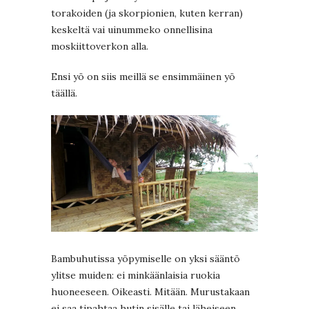
torakoiden (ja skorpionien, kuten kerran)
keskeltä vai uinummeko onnellisina
moskiittoverkon alla.
Ensi yö on siis meillä se ensimmäinen yö
täällä.
Bambuhutissa yöpymiselle on yksi sääntö
ylitse muiden: ei minkäänlaisia ruokia
huoneeseen. Oikeasti. Mitään. Murustakaan
ei saa tipahtaa hutin sisälle tai läheiseen