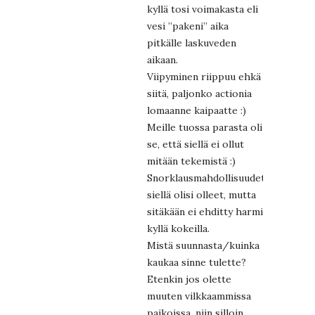
kyllä tosi voimakasta eli
vesi ”pakeni” aika
pitkälle laskuveden
aikaan.
Viipyminen riippuu ehkä
siitä, paljonko actionia
lomaanne kaipaatte :)
Meille tuossa parasta oli
se, että siellä ei ollut
mitään tekemistä :)
Snorklausmahdollisuudet
siellä olisi olleet, mutta
sitäkään ei ehditty harmi
kyllä kokeilla.
Mistä suunnasta/kuinka
kaukaa sinne tulette?
Etenkin jos olette
muuten vilkkaammissa
paikoissa, niin silloin