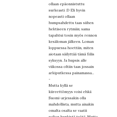
ollaan epäonnistuttu
surkeasti :D Eli hyvin
nopeasti ollaan
humpsahdettu taas siihen
hektiseen rytmiin; sama
tapahtui tosin myös rennon
kesäloman jälkeen. Loman
loppuessa hoettiin, miten
aiotaan säilyttää tämä fiilis
syksyyn. Ja hupsis alle
viikossa oltiin taas jossain
arkiputkessa painamassa...
-
Mutta kyllä se
kiireettömyys voisi ehkä
Suomi-arjessakin olla
mahdollista, mutta ainakin
omalta osalta se vaatii
paljon henkistä työtä. Mutta