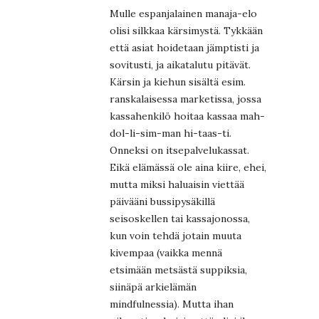
Mulle espanjalainen manaja-elo
olisi silkkaa kärsimystä. Tykkään
että asiat hoidetaan jämptisti ja
sovitusti, ja aikatalutu pitävät.
Kärsin ja kiehun sisältä esim.
ranskalaisessa marketissa, jossa
kassahenkilö hoitaa kassaa mah-
dol-li-sim-man hi-taas-ti.
Onneksi on itsepalvelukassat.
Eikä elämässä ole aina kiire, ehei,
mutta miksi haluaisin viettää
päivääni bussipysäkillä
seisoskellen tai kassajonossa,
kun voin tehdä jotain muuta
kivempaa (vaikka mennä
etsimään metsästä suppiksia,
siinäpä arkielämän
mindfulnessia). Mutta ihan