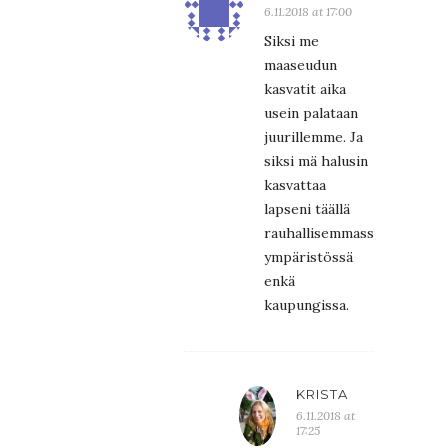
6.11.2018 at 17:00
Siksi me
maaseudun
kasvatit aika
usein palataan
juurillemme. Ja
siksi mä halusin
kasvattaa
lapseni täällä
rauhallisemmassa
ympäristössä
enkä
kaupungissa.
KRISTA
6.11.2018 at
17:25