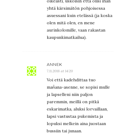
oikeasti, uskoisin että olisi ihan
yhtä kärsimätön pohjoisessa
asuessani kuin etelässä (ja koska
olen mitä olen, en mene
aurinkolomille, vaan rakastan
kaupunkimatkailua).
ANNEK
7.11.2018 at 14:20
Voi että kadehdittaa tuo
man̂ana-asenne, se sopisi mulle
ja lapselleni niin paljon
paremmin, meillä on pitkä
eskarimatka, aluksi lorvaillaan,
lapsi vastustaa pukemista ja
lopuksi melkein aina juostaan
bussiin tai junaan.