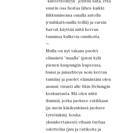
”kiireettömyys” johtuu siitä, että
suurin osa hoitaa lähes kaikki
liikkumisensa omalla autolla
(ruuhkattomilla teillä) ja varsin
harvat käyttää niitä kerran
tunnissa kulkevia onnikoita.
—
Mulla on nyt takana puolet
elämästä ”maalla” (pieni kylä
pienen kaupungin kupeessa,
bussi ja junayhteys noin kerran
tuntiin) ja puolet elämästäni olen
asunut visusti alle 6km Helsingin
keskustasta. Mä olen niitä
ihmisiä, jotka juoksee ratikkaan
(ja usein käsikynkässä juoksee
tyttönikin), koska
yksinkertaisesti vihaan turhaa
odottelua (juu ja ratikoita ja