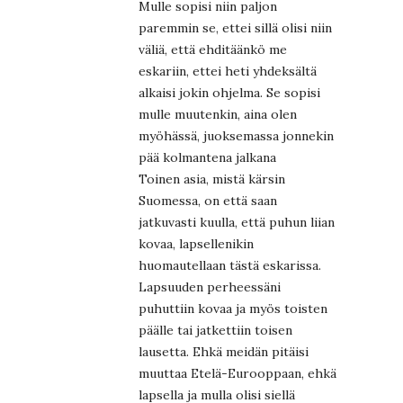
Mulle sopisi niin paljon
paremmin se, ettei sillä olisi niin
väliä, että ehditäänkö me
eskariin, ettei heti yhdeksältä
alkaisi jokin ohjelma. Se sopisi
mulle muutenkin, aina olen
myöhässä, juoksemassa jonnekin
pää kolmantena jalkana
Toinen asia, mistä kärsin
Suomessa, on että saan
jatkuvasti kuulla, että puhun liian
kovaa, lapsellenikin
huomautellaan tästä eskarissa.
Lapsuuden perheessäni
puhuttiin kovaa ja myös toisten
päälle tai jatkettiin toisen
lausetta. Ehkä meidän pitäisi
muuttaa Etelä-Eurooppaan, ehkä
lapsella ja mulla olisi siellä