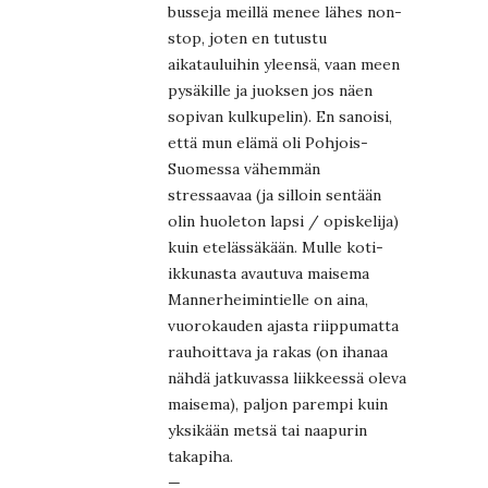
busseja meillä menee lähes non-
stop, joten en tutustu
aikatauluihin yleensä, vaan meen
pysäkille ja juoksen jos näen
sopivan kulkupelin). En sanoisi,
että mun elämä oli Pohjois-
Suomessa vähemmän
stressaavaa (ja silloin sentään
olin huoleton lapsi / opiskelija)
kuin etelässäkään. Mulle koti-
ikkunasta avautuva maisema
Mannerheimintielle on aina,
vuorokauden ajasta riippumatta
rauhoittava ja rakas (on ihanaa
nähdä jatkuvassa liikkeessä oleva
maisema), paljon parempi kuin
yksikään metsä tai naapurin
takapiha.
—