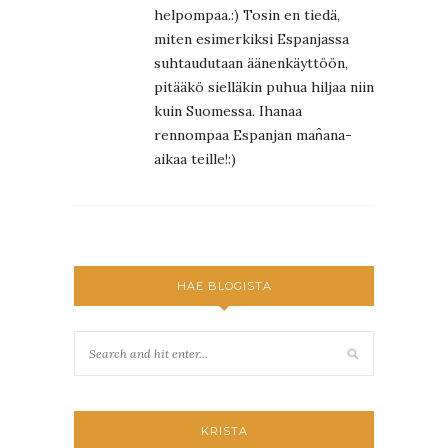
helpompaa.:) Tosin en tiedä,
miten esimerkiksi Espanjassa
suhtaudutaan äänenkäyttöön,
pitääkö sielläkin puhua hiljaa niin
kuin Suomessa. Ihanaa
rennompaa Espanjan man̂ana-
aikaa teille!:)
HAE BLOGISTA
KRISTA