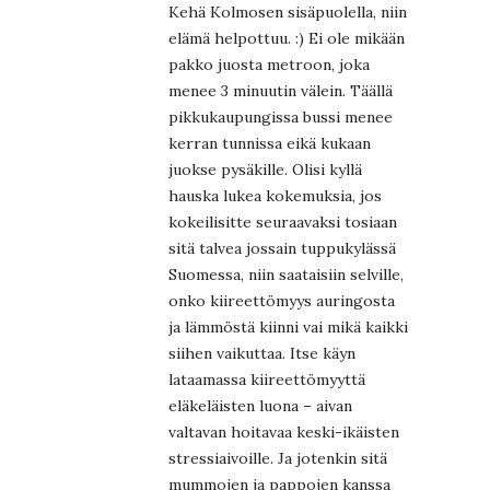
Kehä Kolmosen sisäpuolella, niin
elämä helpottuu. :) Ei ole mikään
pakko juosta metroon, joka
menee 3 minuutin välein. Täällä
pikkukaupungissa bussi menee
kerran tunnissa eikä kukaan
juokse pysäkille. Olisi kyllä
hauska lukea kokemuksia, jos
kokeilisitte seuraavaksi tosiaan
sitä talvea jossain tuppukylässä
Suomessa, niin saataisiin selville,
onko kiireettömyys auringosta
ja lämmöstä kiinni vai mikä kaikki
siihen vaikuttaa. Itse käyn
lataamassa kiireettömyyttä
eläkeläisten luona – aivan
valtavan hoitavaa keski-ikäisten
stressiaivoille. Ja jotenkin sitä
mummojen ja pappojen kanssa