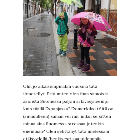
Olin jo aikaisempinakin vuosina tätä
ihmetellyt: Että miten olen ihan samoista
asioista Suomessa paljon arkiväsyneempi
kuin täällä Espanjassa? Esimerkiksi töitä on
(suunnilleen) saman verran; miksi se sitten
minua aina Suomessa stressaa jotenkin
enemmän? Olen selittänyt tätä mielessäni
etäisyydellä (henkisesti saa pidemmän