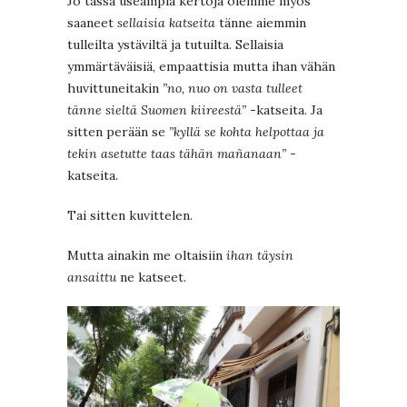
Jo tässä useampia kertoja olemme myös
saaneet
sellaisia katseita
tänne aiemmin
tulleilta ystäviltä ja tutuilta. Sellaisia
ymmärtäväisiä, empaattisia mutta ihan vähän
huvittuneitakin
”no, nuo on vasta tulleet
tänne sieltä Suomen kiireestä”
-katseita. Ja
sitten perään se
”kyllä se kohta helpottaa ja
tekin asetutte taas tähän mañanaan”
-
katseita.
Tai sitten kuvittelen.
Mutta ainakin me oltaisiin
ihan täysin
ansaittu
ne katseet.