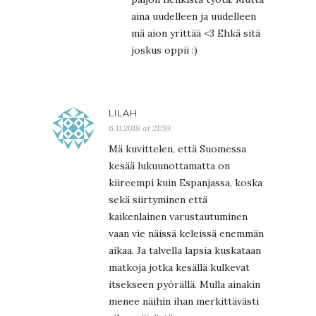
aina uudelleen ja uudelleen
mä aion yrittää <3 Ehkä sitä
joskus oppii :)
LILAH
6.11.2018 at 21:59
Mä kuvittelen, että Suomessa
kesää lukuunottamatta on
kiireempi kuin Espanjassa, koska
sekä siirtyminen että
kaikenlainen varustautuminen
vaan vie näissä keleissä enemmän
aikaa. Ja talvella lapsia kuskataan
matkoja jotka kesällä kulkevat
itsekseen pyörällä. Mulla ainakin
menee näihin ihan merkittävästi