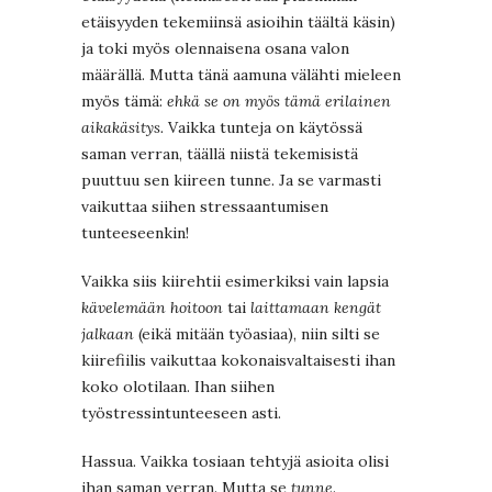
etäisyyden tekemiinsä asioihin täältä käsin)
ja toki myös olennaisena osana valon
määrällä. Mutta tänä aamuna välähti mieleen
myös tämä:
ehkä se on myös tämä erilainen
aikakäsitys.
Vaikka tunteja on käytössä
saman verran, täällä niistä tekemisistä
puuttuu sen kiireen tunne. Ja se varmasti
vaikuttaa siihen stressaantumisen
tunteeseenkin!
Vaikka siis kiirehtii esimerkiksi vain lapsia
kävelemään hoitoon
tai
laittamaan kengät
jalkaan
(eikä mitään työasiaa), niin silti se
kiirefiilis vaikuttaa kokonaisvaltaisesti ihan
koko olotilaan. Ihan siihen
työstressintunteeseen asti.
Hassua. Vaikka tosiaan tehtyjä asioita olisi
ihan saman verran. Mutta se
tunne
.