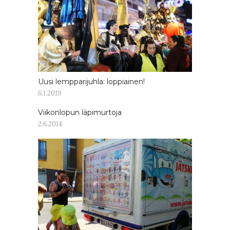
Uusi lempparijuhla: loppiainen!
6.1.2019
Viikonlopun läpimurtoja
2.6.2014