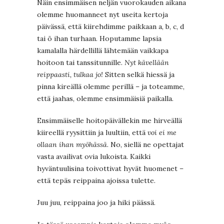
Näin ensimmäisen neljän vuorokauden aikana
olemme huomanneet nyt useita kertoja
päivässä, että kiirehdimme paikkaan a, b, c, d
tai ö ihan turhaan. Hoputamme lapsia
kamalalla härdellillä lähtemään vaikkapa
hoitoon tai tanssitunnille.
Nyt kävellään
reippaasti, tulkaa jo!
Sitten selkä hiessä ja
pinna kireällä olemme perillä – ja toteamme,
että jaahas, olemme ensimmäisiä paikalla.
Ensimmäiselle hoitopäivällekin me hirveällä
kiireellä ryysittiin ja luultiin, että
voi ei me
ollaan ihan myöhässä
. No, siellä ne opettajat
vasta availivat ovia lukoista. Kaikki
hyväntuulisina toivottivat hyvät huomenet –
että tepäs reippaina ajoissa tulette.
Juu juu, reippaina joo ja hiki päässä.