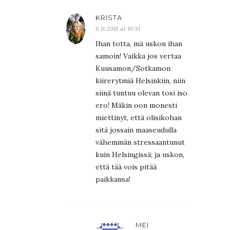
KRISTA
6.11.2018 at 16:31
Ihan totta, mä uskon ihan
samoin! Vaikka jos vertaa
Kuusamon/Sotkamon
kiirerytmiä Helsinkiin, niin
siinä tuntuu olevan tosi iso
ero! Mäkin oon monesti
miettinyt, että olisikohan
sitä jossain maaseudulla
vähemmän stressaantunut
kuin Helsingissä; ja uskon,
että tää vois pitää
paikkansa!
MEI