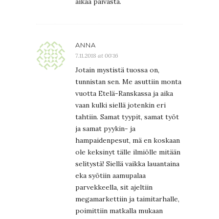
aikaa päivästä.
ANNA
7.11.2018 at 00:16
Jotain mystistä tuossa on,
tunnistan sen. Me asuttiin monta
vuotta Etelä-Ranskassa ja aika
vaan kulki siellä jotenkin eri
tahtiin. Samat tyypit, samat työt
ja samat pyykin- ja
hampaidenpesut, mä en koskaan
ole keksinyt tälle ilmiölle mitään
selitystä! Siellä vaikka lauantaina
eka syötiin aamupalaa
parvekkeella, sit ajeltiin
megamarkettiin ja taimitarhalle,
poimittiin matkalla mukaan