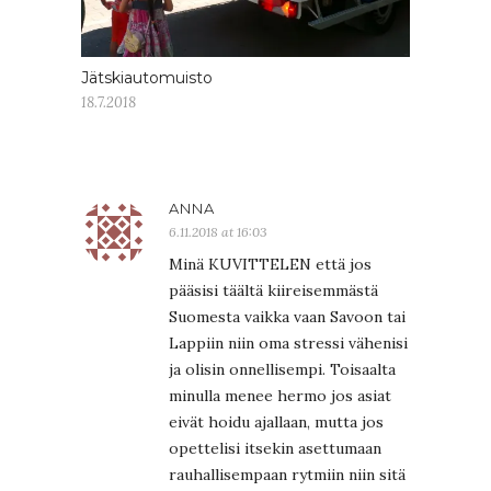
Jätskiautomuisto
18.7.2018
ANNA
6.11.2018 at 16:03
Minä KUVITTELEN että jos
pääsisi täältä kiireisemmästä
Suomesta vaikka vaan Savoon tai
Lappiin niin oma stressi vähenisi
ja olisin onnellisempi. Toisaalta
minulla menee hermo jos asiat
eivät hoidu ajallaan, mutta jos
opettelisi itsekin asettumaan
rauhallisempaan rytmiin niin sitä