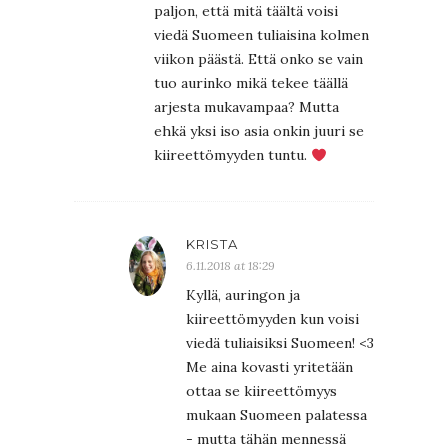
paljon, että mitä täältä voisi
viedä Suomeen tuliaisina kolmen
viikon päästä. Että onko se vain
tuo aurinko mikä tekee täällä
arjesta mukavampaa? Mutta
ehkä yksi iso asia onkin juuri se
kiireettömyyden tuntu.
KRISTA
6.11.2018 at 18:29
Kyllä, auringon ja
kiireettömyyden kun voisi
viedä tuliaisiksi Suomeen! <3
Me aina kovasti yritetään
ottaa se kiireettömyys
mukaan Suomeen palatessa
- mutta tähän mennessä