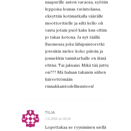
naapurille auton varaosa, syötiin
leppoisa lounas ravintolassa,
eksyttiin kotimatkalla väärälle
moottoritielle ja silti kello oli
vasta jotain puol kaks kun oltiin
jo takas kotona. Ja nyt täällä
Suomessa joku lähipuistoretki
jotenkin nielee koko päivän ja
jonnekkin taimitarhalle en ikinä
ehtisi. Tai jaksaisi. Mikä tää juttu
on??? Mä haluan takaisin siihen
kiireettömään
rinnakkaistodellisuuteen!
TILIA
7.11.2018 at 08:16
Lopettakaa se ryysiminen siellä