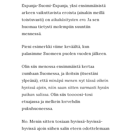
Espanja-Suomi-Espanja, yksi ensimmäisistä
arkeen vaikuttavista eroista (ainakin meillä
toistuvasti) on
aikakäsitysten ero
. Ja sen
huomaa tietysti molempiin suuntiin
mennessä.
Pieni esimerkki viime keväältä, kun
palasimme Suomeen puolen vuoden jälkeen.
Olin siis menossa ensimmäistä kertaa
zumbaan Suomessa, ja iloitsin (itsestäni
ylpeänä), että
minäpä menen nyt tässä oikein
hyvissä ajoin, niin saan sitten varmasti hyvän
paikan salissa
. Olin siis toooosi-tosi
etuajassa ja melkein lorvehdin
pukuhuoneessa.
No. Menin sitten tosiaan hyvissä-hyvissä-
hyvissä ajoin siihen salin eteen odottelemaan