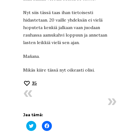
Nyt siis tässä taas ihan tietoisesti
hidastetaan. 20 vaille yhdeksän ei vielä
hoputeta kenkiä jalkaan vaan juodaan
rauhassa aamukahvi loppuun ja annetaan
lasten leikkiä vielä sen ajan.
Mañana.
Mikäs kiire tässä nyt oikeasti olisi.
35
Jaa tämä:
Jaa
Jaa
Twitterissä(Avautuu
Facebookissa(Avautuu
uudessa
uudessa
ikkunassa)
ikkunassa)