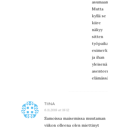
asumaan.
Mutta
kyllä se
kiire
näkyy
sitten
työpaikalla
esimerkiksi
ja ihan
yleisenä
asenteena
elämässä.
TIINA
6.11.2018 at 18:12
Samoissa maisemissa muutaman
viikon olleena olen miettinyt