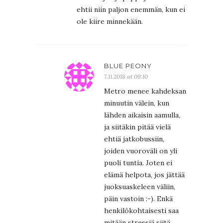
ehtii niin paljon enemmän, kun ei
ole kiire minnekään.
BLUE PEONY
7.11.2018 at 09:10
Metro menee kahdeksan
minuutin välein, kun
lähden aikaisin aamulla,
ja siitäkin pitää vielä
ehtiä jatkobussiin,
joiden vuoroväli on yli
puoli tuntia. Joten ei
elämä helpota, jos jättää
juoksuaskeleen väliin,
päin vastoin :-). Enkä
henkilökohtaisesti saa
mitään stressiä siitä,