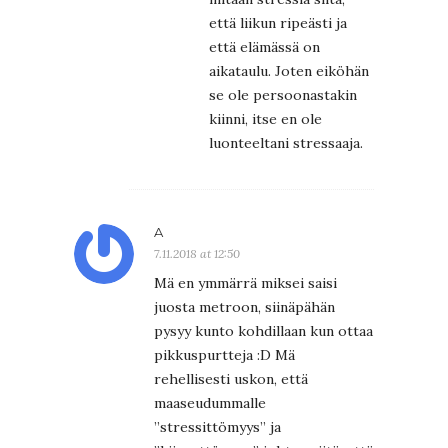
että liikun ripeästi ja
että elämässä on
aikataulu. Joten eiköhän
se ole persoonastakin
kiinni, itse en ole
luonteeltani stressaaja.
A
7.11.2018 at 12:50
Mä en ymmärrä miksei saisi
juosta metroon, siinäpähän
pysyy kunto kohdillaan kun ottaa
pikkuspurtteja :D Mä
rehellisesti uskon, että
maaseudummalle
”stressittömyys” ja