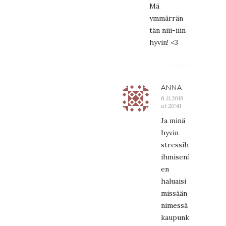
Mä
ymmärrän
tän niii-iiin
hyvin! <3
ANNA
6.11.2018
at 20:41
Ja minä
hyvin
stressiherkkänä
ihmisenä
en
haluaisi
missään
nimessä
kaupunkiin