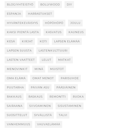
BLOGIYHTEISTYÖ
BOLLYWOOD
DIY
ESPANJA
HARRASTUKSET
HYVÄNTEKEVÄISYYS
HÖPÖHÖPÖ
JOULU
KAKSI PIENTÄ LASTA
KASVATUS
KAUNEUS
KESÄ
KIRJAT
KOTI
LAPSEN ELÄMÄÄ
LAPSEN SUUSTA
LASTENKULTTUURI
LASTEN VAATTEET
LELUT
MATKAT
MENOVINKIT
MINÄ
MUISTOT
OMA ELÄMÄ
OMAT MENOT
PARISUHDE
PUUTARHA
PÄIVÄN ASU
PÄÄSIÄINEN
RAKKAUS
RASKAUS
REMONTTI
RUOKA
SAIRAANA
SIIVOAMINEN
SISUSTAMINEN
SUOSITTELUT
SYVÄLLISTÄ
TALVI
VANHEMMUUS
VAUVAELÄMÄÄ