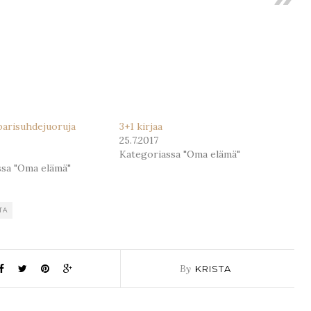
parisuhdejuoruja
3+1 kirjaa
25.7.2017
Kategoriassa "Oma elämä"
ssa "Oma elämä"
TA
By
KRISTA