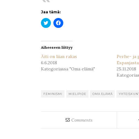
Jaa tämä:
Jaa
Jaa
Twitterissä(Avautuu
Facebookissa(Avautuu
uudessa
uudessa
ikkunassa)
ikkunassa)
Aiheeseen liittyy
Äiti on liian rakas
Perhe- ja 
6.6.2018
Espanjasta
Kategoriassa "Oma elämä"
25.11.2018
Kategoria
FEMINISMI
MIELIPIDE
OMA ELÄMÄ
YHTEISKUN
53
Comments