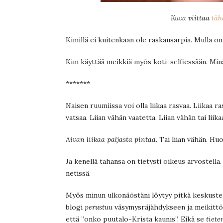
Kuva viittaa
täh
Kimillä ei kuitenkaan ole raskausarpia. Mulla on
Kim käyttää meikkiä myös koti-selfiessään. Min
*******
Naisen ruumiissa voi olla liikaa rasvaa. Liikaa ras
vatsaa. Liian vähän vaatetta. Liian vähän tai lii
Aivan liikaa paljasta pintaa.
Tai liian vähän. Huo
Ja kenellä tahansa on tietysti oikeus arvostell
netissä.
Myös minun ulkonäöstäni löytyy pitkä keskustelu
blogi
perustuu
väsymysräjähdykseen ja meikittöm
että ”onko puutalo-Krista kaunis”. Eikä se
tiet