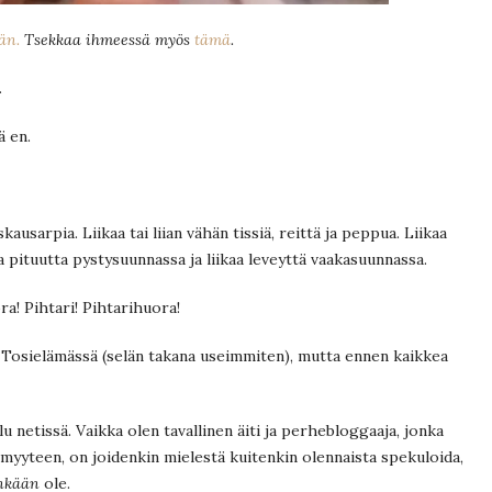
än.
Tsekkaa ihmeessä myös
tämä
.
.
ä en.
kausarpia. Liikaa tai liian vähän tissiä, reittä ja peppua. Liikaa
kaa pituutta pystysuunnassa ja liikaa leveyttä vaakasuunnassa.
ra! Pihtari! Pihtarihuora!
a. Tosielämässä (selän takana useimmiten), mutta ennen kaikkea
 netissä. Vaikka olen tavallinen äiti ja perhebloggaaja, jonka
yyteen, on joidenkin mielestä kuitenkin olennaista spekuloida,
enkään
ole.