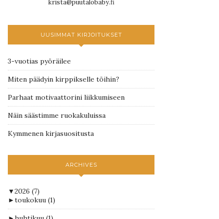
krista@puutalobaby.fi
UUSIMMAT KIRJOITUKSET
3-vuotias pyöräilee
Miten päädyin kirppikselle töihin?
Parhaat motivaattorini liikkumiseen
Näin säästimme ruokakuluissa
Kymmenen kirjasuositusta
ARCHIVES
▼
2026
(7)
►
toukokuu
(1)
►
huhtikuu
(1)