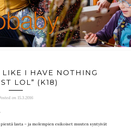
 LIKE I HAVE NOTHING
ST LOL” (K18)
Posted on 15.3.2016
.
 pientä lasta – ja molempien esikoiset muuten syntyivät