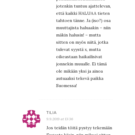
jotenkin tuntuu ajattelevan,
että kaikki HALUAA tieten
tahtoen tänne. Ja (iso?) osa
muuttajista haluaakin – niin
mäkin halusin! – mutta
sitten on myös niitä, jotka
tulevat syystä x, mutta
oikeastaan haikailisivat
jonnekin muualle. Ei tämä
ole mikään yksi ja ainoa
autuaaksi tekevä paikka
Suomessa!
TILIA
9.9.2019 at 13:36
Jos teidän töitä pystyy tekemään