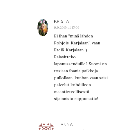
KRISTA
9.9.2019 at 15:09
Ei ihan ”minä lähden
Pohjois-Karjalaan”, vaan
Etelä-Karjalaan :)
Palasitteko
lapsuusseuduille? Suomi on
tosiaan ihania paikkoja
pullollaan, kunhan vaan saisi
palvelut kohdilleen
maantieteellisestä
sijainnista riippumatta!
ANNA