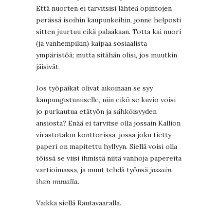
Että nuorten ei tarvitsisi lähteä opintojen
perässä isoihin kaupunkeihin, jonne helposti
sitten juurtuu eikä palaakaan. Totta kai nuori
(ja vanhempikin) kaipaa sosiaalista
ympäristöä; mutta sitähän olisi, jos muutkin
jäisivät.
Jos työpaikat olivat aikoinaan se syy
kaupungistumiselle, niin eikö se kuvio voisi
jo purkautua etätyön ja sähköisyyden
ansiosta? Enää ei tarvitse olla jossain Kallion
virastotalon konttorissa, jossa joku tietty
paperi on mapitettu hyllyyn. Siellä voisi olla
töissä se viisi ihmistä niitä vanhoja papereita
vartioimassa, ja muut tehdä työnsä
jossain
ihan muualla
.
Vaikka siellä Rautavaaralla.