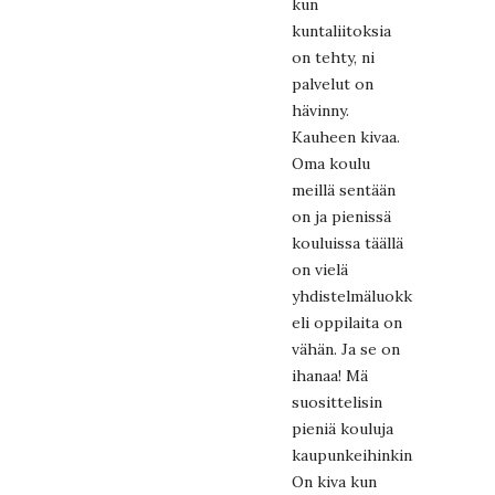
kun
kuntaliitoksia
on tehty, ni
palvelut on
hävinny.
Kauheen kivaa.
Oma koulu
meillä sentään
on ja pienissä
kouluissa täällä
on vielä
yhdistelmäluokkia,
eli oppilaita on
vähän. Ja se on
ihanaa! Mä
suosittelisin
pieniä kouluja
kaupunkeihinkin.
On kiva kun