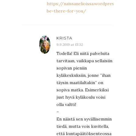
https://naissanelioissa.wordpress.com/201
be-there-for-you/
KRISTA
9.9.2019 at 15:32
Todella! Eli niitä palveluita
tarvitaan, vaikkapa sellaisiin
sopivan pieniin
kyläkeskuksiin, jonne ”ihan
täysin maatilaltakin” on
sopiva matka. Esimerkiksi
just hyvä kyläkoulu voisi
olla valtti!
–
En näistä sen syvällisemmin
tiedä, mutta vois kuvitella,
että kuntapäätöksenteossa