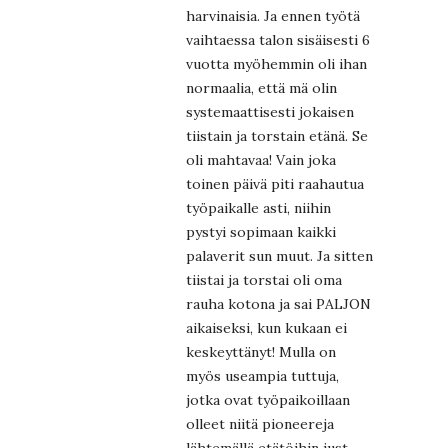
harvinaisia. Ja ennen työtä
vaihtaessa talon sisäisesti 6
vuotta myöhemmin oli ihan
normaalia, että mä olin
systemaattisesti jokaisen
tiistain ja torstain etänä. Se
oli mahtavaa! Vain joka
toinen päivä piti raahautua
työpaikalle asti, niihin
pystyi sopimaan kaikki
palaverit sun muut. Ja sitten
tiistai ja torstai oli oma
rauha kotona ja sai PALJON
aikaiseksi, kun kukaan ei
keskeyttänyt! Mulla on
myös useampia tuttuja,
jotka ovat työpaikoillaan
olleet niitä pioneereja