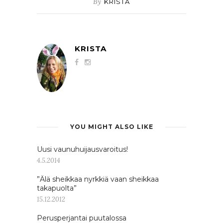
By
KRISTA
KRISTA
YOU MIGHT ALSO LIKE
Uusi vaunuhuijausvaroitus!
4.5.2014
”Älä sheikkaa nyrkkiä vaan sheikkaa
takapuolta”
15.12.2012
Perusperjantai puutalossa