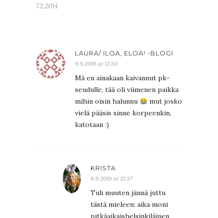
7.2.2014
LAURA/ ILOA, ELOA! -BLOGI
9.9.2019 at 12:30
Mä en ainakaan kaivannut pk-
seudulle, tää oli viimenen paikka
mihin oisin halunnu
mut josko
vielä pääsis sinne korpeenkin,
katotaan :)
KRISTA
9.9.2019 at 12:37
Tuli muuten jännä juttu
tästä mieleen: aika moni
pitkäaikaishelsinkiläinen