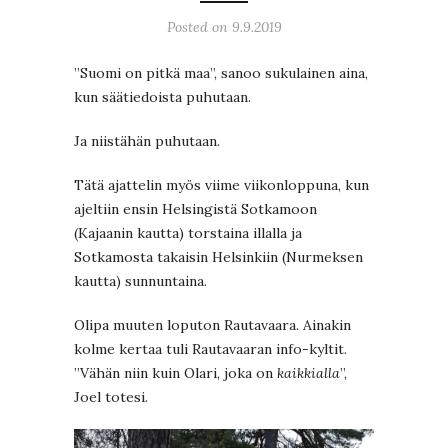
Posted on 9.9.2019
”Suomi on pitkä maa”, sanoo sukulainen aina,
kun säätiedoista puhutaan.
Ja niistähän puhutaan.
Tätä ajattelin myös viime viikonloppuna, kun
ajeltiin ensin Helsingistä Sotkamoon
(Kajaanin kautta) torstaina illalla ja
Sotkamosta takaisin Helsinkiin (Nurmeksen
kautta) sunnuntaina.
Olipa muuten loputon Rautavaara. Ainakin
kolme kertaa tuli Rautavaaran info-kyltit.
”Vähän niin kuin Olari, joka on
kaikkialla
”,
Joel totesi.