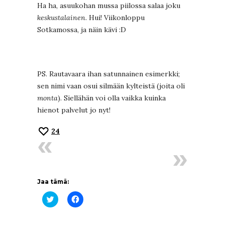
Ha ha, asuukohan mussa piilossa salaa joku
keskustalainen
. Hui! Viikonloppu
Sotkamossa, ja näin kävi :D
PS. Rautavaara ihan satunnainen esimerkki;
sen nimi vaan osui silmään kylteistä (joita oli
monta
). Siellähän voi olla vaikka kuinka
hienot palvelut jo nyt!
24
Jaa tämä:
Jaa
Jaa
Twitterissä(Avautuu
Facebookissa(Avautuu
uudessa
uudessa
ikkunassa)
ikkunassa)