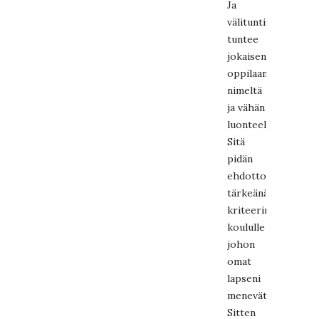
Ja
välituntivalvoja
tuntee
jokaisen
oppilaan
nimeltä
ja vähän
luonteeltakin.
Sitä
pidän
ehdottoman
tärkeänä
kriteerinä
koululle
johon
omat
lapseni
menevät.
Sitten