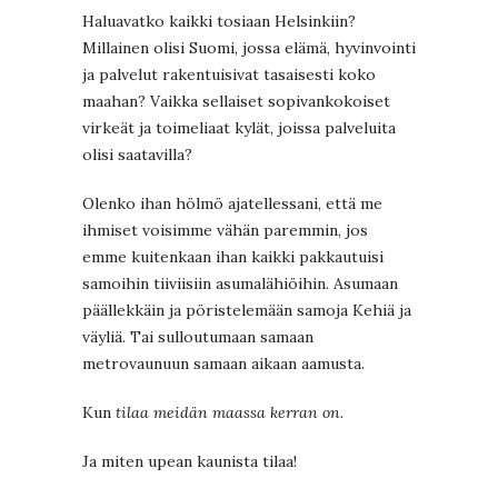
Haluavatko kaikki tosiaan Helsinkiin?
Millainen olisi Suomi, jossa elämä, hyvinvointi
ja palvelut rakentuisivat tasaisesti koko
maahan? Vaikka sellaiset sopivankokoiset
virkeät ja toimeliaat kylät, joissa palveluita
olisi saatavilla?
Olenko ihan hölmö ajatellessani, että me
ihmiset voisimme vähän paremmin, jos
emme kuitenkaan ihan kaikki pakkautuisi
samoihin tiiviisiin asumalähiöihin. Asumaan
päällekkäin ja pöristelemään samoja Kehiä ja
väyliä. Tai sulloutumaan samaan
metrovaunuun samaan aikaan aamusta.
Kun
tilaa meidän maassa kerran on.
Ja miten upean kaunista tilaa!