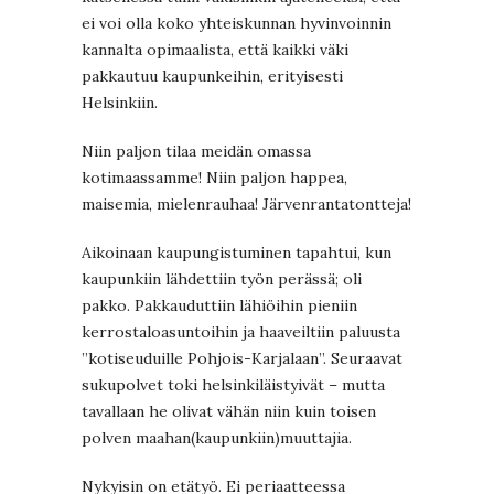
ei voi olla koko yhteiskunnan hyvinvoinnin
kannalta opimaalista, että kaikki väki
pakkautuu kaupunkeihin, erityisesti
Helsinkiin.
Niin paljon tilaa meidän omassa
kotimaassamme! Niin paljon happea,
maisemia, mielenrauhaa! Järvenrantatontteja!
Aikoinaan kaupungistuminen tapahtui, kun
kaupunkiin lähdettiin työn perässä; oli
pakko. Pakkauduttiin lähiöihin pieniin
kerrostaloasuntoihin ja haaveiltiin paluusta
”kotiseuduille Pohjois-Karjalaan”. Seuraavat
sukupolvet toki helsinkiläistyivät – mutta
tavallaan he olivat vähän niin kuin toisen
polven maahan(kaupunkiin)muuttajia.
Nykyisin on etätyö. Ei periaatteessa