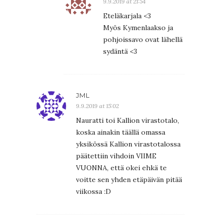
9.9.2019 at 21:54
Eteläkarjala <3
Myös Kymenlaakso ja
pohjoissavo ovat lähellä
sydäntä <3
JML
9.9.2019 at 15:02
Nauratti toi Kallion virastotalo,
koska ainakin täällä omassa
yksikössä Kallion virastotalossa
päätettiin vihdoin VIIME
VUONNA, että okei ehkä te
voitte sen yhden etäpäivän pitää
viikossa :D