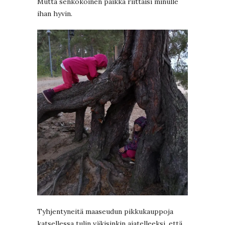
Mutta senkokoinen paikka riittäisi minulle
ihan hyvin.
Tyhjentyneitä maaseudun pikkukauppoja
katsellessa tulin väkisinkin ajatelleeksi, että