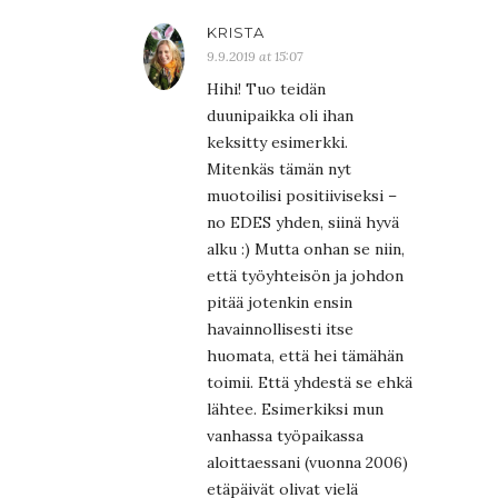
KRISTA
9.9.2019 at 15:07
Hihi! Tuo teidän
duunipaikka oli ihan
keksitty esimerkki.
Mitenkäs tämän nyt
muotoilisi positiiviseksi –
no EDES yhden, siinä hyvä
alku :) Mutta onhan se niin,
että työyhteisön ja johdon
pitää jotenkin ensin
havainnollisesti itse
huomata, että hei tämähän
toimii. Että yhdestä se ehkä
lähtee. Esimerkiksi mun
vanhassa työpaikassa
aloittaessani (vuonna 2006)
etäpäivät olivat vielä