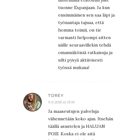
lähtemällä etätöihin just
tuonne Espanjaan. Ja kun
ensimmäinen sen saa läpi ja
työnantaja tajuaa, että
homma toimii, on tie
varmasti helpompi sitten
niille seuraavillekin tehdä
omannäköisiä ratkaisuja ja
silti pysyä aktiivisesti
työssä mukana!
TOREY
9.9.2019 at 15:19
Ja maaseutujen palveluja
vähennetään koko ajan. Itsehän
täällä asustelen ja HALUAN
POIS. Koska ei ole sitä