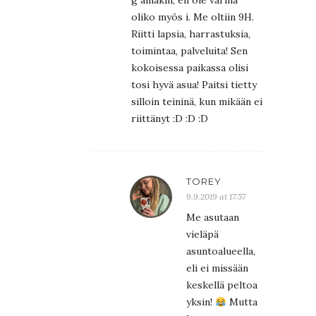
g ainakin, en ole varma
oliko myös i. Me oltiin 9H.
Riitti lapsia, harrastuksia,
toimintaa, palveluita! Sen
kokoisessa paikassa olisi
tosi hyvä asua! Paitsi tietty
silloin teininä, kun mikään ei
riittänyt :D :D :D
TOREY
9.9.2019 at 17:57
Me asutaan
vieläpä
asuntoalueella,
eli ei missään
keskellä peltoa
yksin!
Mutta