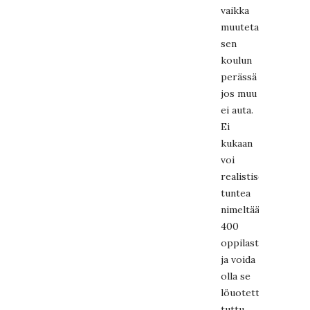
vaikka
muutetaan
sen
koulun
perässä
jos muu
ei auta.
Ei
kukaan
voi
realistisesti
tuntea
nimeltää
400
oppilasta
ja voida
olla se
löuotettu
tuttu