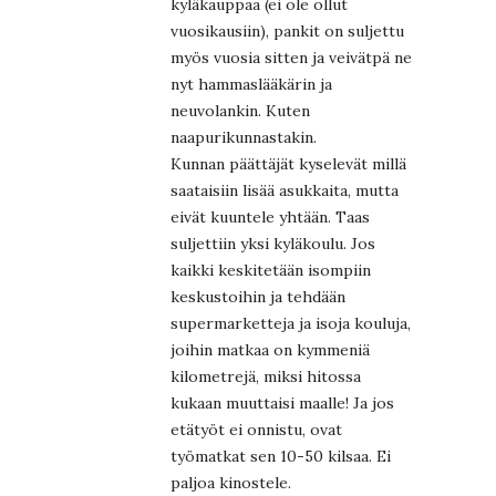
kyläkauppaa (ei ole ollut
vuosikausiin), pankit on suljettu
myös vuosia sitten ja veivätpä ne
nyt hammaslääkärin ja
neuvolankin. Kuten
naapurikunnastakin.
Kunnan päättäjät kyselevät millä
saataisiin lisää asukkaita, mutta
eivät kuuntele yhtään. Taas
suljettiin yksi kyläkoulu. Jos
kaikki keskitetään isompiin
keskustoihin ja tehdään
supermarketteja ja isoja kouluja,
joihin matkaa on kymmeniä
kilometrejä, miksi hitossa
kukaan muuttaisi maalle! Ja jos
etätyöt ei onnistu, ovat
työmatkat sen 10-50 kilsaa. Ei
paljoa kinostele.