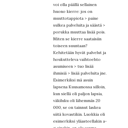
voi olla päällä sellainen
huono kierre: jos on
muuttotappiota > paine
sulkea palveluita ja säästä >
porukka muuttaa lisää pois.
Miten se kierre saataisiin
toiseen suuntaan?
Kehitetään hyvät palvelut ja
houkutteleva vaihtoehto
asumiseen > tuo lisää
ihmisiä > lisää palveluita jne.
Esimerkiksi mä asuin
lapsena Kuusamossa silloin,
kun siellä oli paljon lapsia,
väkiluku oli lähemmäs 20
000, se on tainnut laskea
siitä kovastikin. Luokkia oli
esimerkiksi yläasteellakin a-