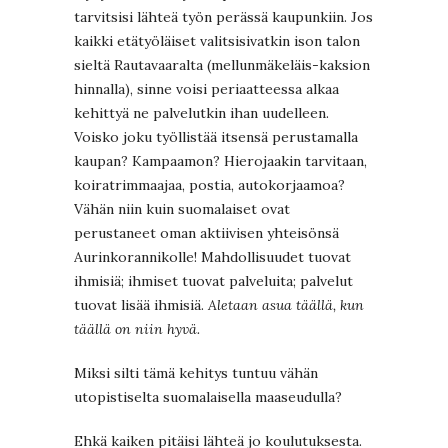
tarvitsisi lähteä työn perässä kaupunkiin. Jos
kaikki etätyöläiset valitsisivatkin ison talon
sieltä Rautavaaralta (mellunmäkeläis-kaksion
hinnalla), sinne voisi periaatteessa alkaa
kehittyä ne palvelutkin ihan uudelleen.
Voisko joku työllistää itsensä perustamalla
kaupan? Kampaamon? Hierojaakin tarvitaan,
koiratrimmaajaa, postia, autokorjaamoa?
Vähän niin kuin suomalaiset ovat
perustaneet oman aktiivisen yhteisönsä
Aurinkorannikolle! Mahdollisuudet tuovat
ihmisiä; ihmiset tuovat palveluita; palvelut
tuovat lisää ihmisiä.
Aletaan asua täällä, kun
täällä on niin hyvä.
Miksi silti tämä kehitys tuntuu vähän
utopistiselta suomalaisella maaseudulla?
Ehkä kaiken pitäisi lähteä jo koulutuksesta.