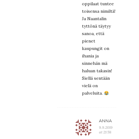
oppilaat tuntee
toisensa nimiltä!
Ja Naantalin
tyttönä täytyy
sanoa, että
pienet
kaupungit on
ihania ja
sinnehän mä
haluan takasin!
Siellä sentään
vielä on
palveluita.
ANNA
9.9.2019
at 21:58