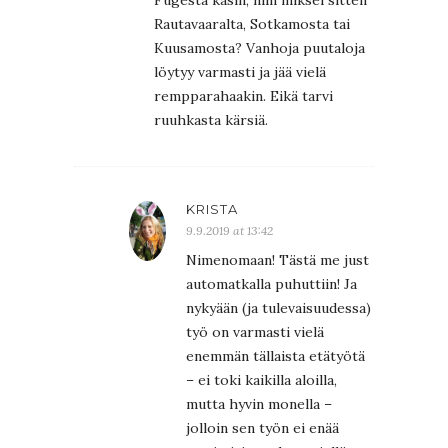
Fugesta käsin, niin miksei sitten
Rautavaaralta, Sotkamosta tai
Kuusamosta? Vanhoja puutaloja
löytyy varmasti ja jää vielä
rempparahaakin. Eikä tarvi
ruuhkasta kärsiä.
KRISTA
9.9.2019 at 13:42
Nimenomaan! Tästä me just
automatkalla puhuttiin! Ja
nykyään (ja tulevaisuudessa)
työ on varmasti vielä
enemmän tällaista etätyötä
– ei toki kaikilla aloilla,
mutta hyvin monella –
jolloin sen työn ei enää