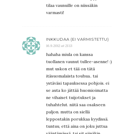
tilaa vaunuille on niissäkin
varmasti!
INKKUDAA (EI VARMISTETTU)
16.9.2012 at 21:13
hahaha miula on kanssa
tuollanen vaunut tullee-asenne! :)
mut uskon et tää on tätä
itäsuomalaista touhua.. tai
ystäväsi tapauksessa pohjois. ei
se auta ko jättää huomioimatta
ne vihaiset tuijotukset ja
tuhahtelut. niitä saa osakseen
paljon. mutta on siellä
leppostakin porukkaa kyydissä.
tuntuu, että aina on joku juttua
vääntämässä. tai sit siinäkin