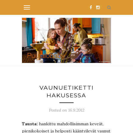
VAUNUETIKETTI
HAKUSESSA
Posted on 16.9.2012
Tausta:
hankittu mahdollisimman keveät,
pienikokoiset ja helposti kääntyilevät vaunut