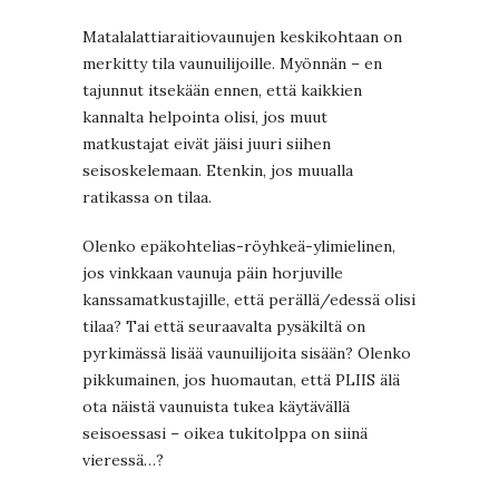
Matalalattiaraitiovaunujen keskikohtaan on
merkitty tila vaunuilijoille. Myönnän – en
tajunnut itsekään ennen, että kaikkien
kannalta helpointa olisi, jos muut
matkustajat eivät jäisi juuri siihen
seisoskelemaan. Etenkin, jos muualla
ratikassa on tilaa.
Olenko epäkohtelias-röyhkeä-ylimielinen,
jos vinkkaan vaunuja päin horjuville
kanssamatkustajille, että perällä/edessä olisi
tilaa? Tai että seuraavalta pysäkiltä on
pyrkimässä lisää vaunuilijoita sisään? Olenko
pikkumainen, jos huomautan, että PLIIS älä
ota näistä vaunuista tukea käytävällä
seisoessasi – oikea tukitolppa on siinä
vieressä…?