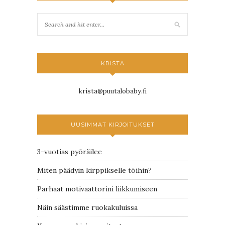
KRISTA
krista@puutalobaby.fi
UUSIMMAT KIRJOITUKSET
3-vuotias pyöräilee
Miten päädyin kirppikselle töihin?
Parhaat motivaattorini liikkumiseen
Näin säästimme ruokakuluissa