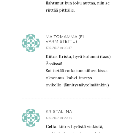
ilahtunut kun joku auttaa, niin se
riittää pitkälle.
MAITOMAMMA (EI
VARMISTETTU)
17.9.2012 at 10:47
Kiitos Krista, hyvä kolumni (taas)
Ässässä!
Sai tietää ratkaisun siihen kissa-
oksennus-kahvi-imetys-
ovikello-jännitysnäytelmäänkin;)
KRISTALIINA
17.9.2012 at 22:13
Celia
, kiitos hyvästä vinkistä,