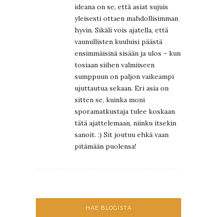
ideana on se, että asiat sujuis
yleisesti ottaen mahdollisimman
hyvin. Sikäli vois ajatella, että
vaunullisten kuuluisi päästä
ensimmäisinä sisään ja ulos – kun
tosiaan siihen valmiiseen
sumppuun on paljon vaikeampi
ujuttautua sekaan. Eri asia on
sitten se, kuinka moni
sporamatkustaja tulee koskaan
tätä ajattelemaan, niinku itsekin
sanoit. :) Sit joutuu ehkä vaan
pitämään puolensa!
HAE BLOGISTA