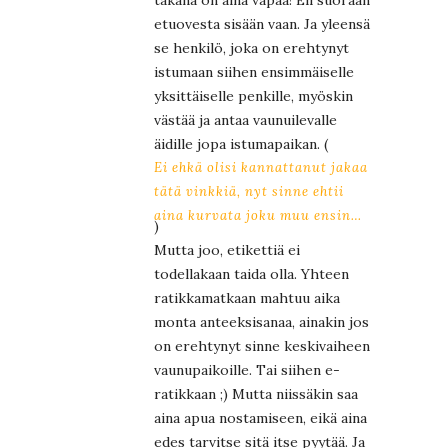
etuovesta sisään vaan. Ja yleensä
se henkilö, joka on erehtynyt
istumaan siihen ensimmäiselle
yksittäiselle penkille, myöskin
västää ja antaa vaunuilevalle
äidille jopa istumapaikan. (
Ei ehkä olisi kannattanut jakaa
tätä vinkkiä, nyt sinne ehtii
aina kurvata joku muu ensin…
)
Mutta joo, etikettiä ei
todellakaan taida olla. Yhteen
ratikkamatkaan mahtuu aika
monta anteeksisanaa, ainakin jos
on erehtynyt sinne keskivaiheen
vaunupaikoille. Tai siihen e-
ratikkaan ;) Mutta niissäkin saa
aina apua nostamiseen, eikä aina
edes tarvitse sitä itse pyytää. Ja