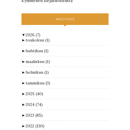
Kymmenen kirjasuositusta
ARCHIVES
▼
2026
(7)
►
toukokuu
(1)
►
huhtikuu
(1)
►
maaliskuu
(1)
►
helmikuu
(1)
►
tammikuu
(3)
►
2025
(40)
►
2024
(74)
►
2023
(85)
►
2022
(130)