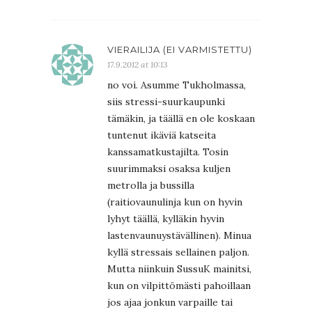
VIERAILIJA (EI VARMISTETTU)
17.9.2012 at 10:13
no voi. Asumme Tukholmassa,
siis stressi-suurkaupunki
tämäkin, ja täällä en ole koskaan
tuntenut ikäviä katseita
kanssamatkustajilta. Tosin
suurimmaksi osaksa kuljen
metrolla ja bussilla
(raitiovaunulinja kun on hyvin
lyhyt täällä, kylläkin hyvin
lastenvaunuystävällinen). Minua
kyllä stressais sellainen paljon.
Mutta niinkuin SussuK mainitsi,
kun on vilpittömästi pahoillaan
jos ajaa jonkun varpaille tai