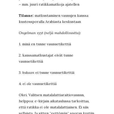
– mm. juuri ratikkamatkoja ajatellen
Tilanne:
matkustaminen vaunujen kanssa
kuutossporalla Arabiasta keskustaan
Ongelman syyt (neljä mahdollisuutta):
1. minä en tunne vaunuetikettiä
2. kanssamatkustajat eivät tunne
vaunuetikettiä
3.
kukaan
ei tunne vaunuetikettiä
4.
ei ole
vaunuetikettiä
Okei. Valitsen matalalattiaraitiovaunun,
helppoa: e-kirjain aikataulussa tarkoittaa,
että ratikka
ei
ole matalalattiainen. Ei siis
sellaista. Ja sitten ”eettömän” sporan kyytiin.