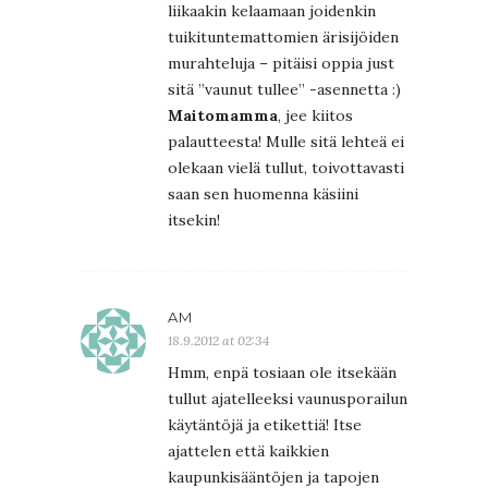
liikaakin kelaamaan joidenkin
tuikituntemattomien ärisijöiden
murahteluja – pitäisi oppia just
sitä ”vaunut tullee” -asennetta :)
Maitomamma
, jee kiitos
palautteesta! Mulle sitä lehteä ei
olekaan vielä tullut, toivottavasti
saan sen huomenna käsiini
itsekin!
AM
18.9.2012 at 02:34
Hmm, enpä tosiaan ole itsekään
tullut ajatelleeksi vaunusporailun
käytäntöjä ja etikettiä! Itse
ajattelen että kaikkien
kaupunkisääntöjen ja tapojen