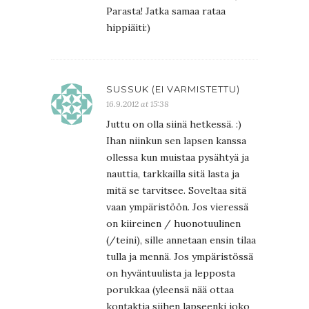
Parasta! Jatka samaa rataa
hippiäiti:)
SUSSUK (EI VARMISTETTU)
16.9.2012 at 15:38
Juttu on olla siinä hetkessä. :)
Ihan niinkun sen lapsen kanssa
ollessa kun muistaa pysähtyä ja
nauttia, tarkkailla sitä lasta ja
mitä se tarvitsee. Soveltaa sitä
vaan ympäristöön. Jos vieressä
on kiireinen / huonotuulinen
(/teini), sille annetaan ensin tilaa
tulla ja mennä. Jos ympäristössä
on hyväntuulista ja lepposta
porukkaa (yleensä nää ottaa
kontaktia siihen lapseenki joko