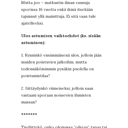
Mutta joo – matkustin ilman vaunuja
sporissa 16 vuotta enkä ikinä itsekään
tajunnut yllä mainittuja. Ei sitä vaan tule
ajatelleeksi.
Ulos astumisen vaihtoehdot (ks. sisään
astuminen):
1. Rynninkö ensimmäisenä ulos, jolloin jään
muiden poistuvien jalkoihin, mutta
todennäköisimmin pysäkin puolella on
poistumistilaa?
2. Jättäydynkö viimeiseksi, jolloin saan
vastaani sporaan nousevien ihmisten
massan?
*******
Tiedättekö, onko olemassa ”oikeaa” tapaa tai