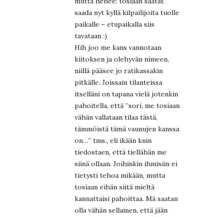
mutta hehee: tosiaan saatat
saada nyt kyllä kilpailijoita tuolle
paikalle – etupaikalla siis
tavataan :)
Hih joo me kans vannotaan
kiitoksen ja olehyvän nimeen,
niillä pääsee jo ratikassakin
pitkälle. Joissain tilanteissa
itselläni on tapana vielä jotenkin
pahoitella, että ”sori, me tosiaan
vähän vallataan tilaa tästä,
tämmöistä tämä vaunujen kanssa
on…” tms., eli ikään kuin
tiedostaen, että tiellähän me
siinä ollaan. Joihinkin ihmisiin ei
tietysti tehoa mikään, mutta
tosiaan eihän siitä mieltä
kannattaisi pahoittaa. Mä saatan
olla vähän sellainen, että jään