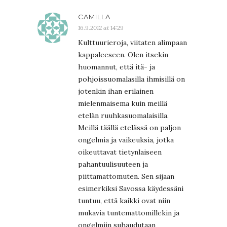
CAMILLA
16.9.2012 at 14:29
Kulttuurieroja, viitaten alimpaan
kappaleeseen. Olen itsekin
huomannut, että itä- ja
pohjoissuomalasilla ihmisillä on
jotenkin ihan erilainen
mielenmaisema kuin meillä
etelän ruuhkasuomalaisilla.
Meillä täällä etelässä on paljon
ongelmia ja vaikeuksia, jotka
oikeuttavat tietynlaiseen
pahantuulisuuteen ja
piittamattomuten. Sen sijaan
esimerkiksi Savossa käydessäni
tuntuu, että kaikki ovat niin
mukavia tuntemattomillekin ja
ongelmiin suhaudutaan