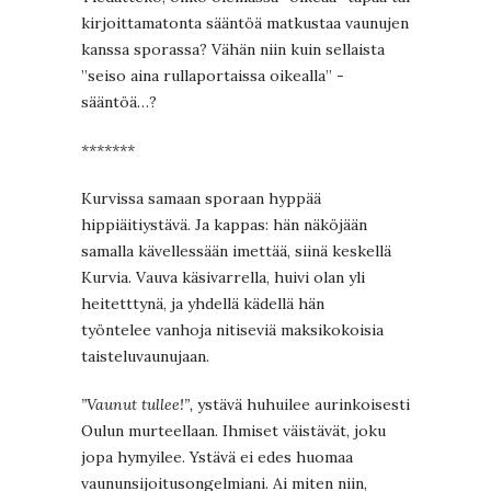
kirjoittamatonta sääntöä matkustaa vaunujen
kanssa sporassa? Vähän niin kuin sellaista
”seiso aina rullaportaissa oikealla” -
sääntöä…?
*******
Kurvissa samaan sporaan hyppää
hippiäitiystävä. Ja kappas: hän näköjään
samalla kävellessään imettää, siinä keskellä
Kurvia. Vauva käsivarrella, huivi olan yli
heitetttynä, ja yhdellä kädellä hän
työntelee vanhoja nitiseviä maksikokoisia
taisteluvaunujaan.
”Vaunut tullee!”,
ystävä huhuilee aurinkoisesti
Oulun murteellaan. Ihmiset väistävät, joku
jopa hymyilee. Ystävä ei edes huomaa
vaununsijoitusongelmiani. Ai miten niin,