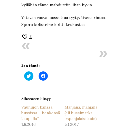
kyllähän tänne mahduttiin, ihan hyvin.
Ystävän vauva mussuttaa tyytyväisenä rintaa.
Spora kolistelee kohti keskustaa.
2
Jaa tämä:
Jaa
Jaa
Twitterissä(Avautuu
Facebookissa(Avautuu
uudessa
uudessa
ikkunassa)
ikkunassa)
Aiheeseen liittyy
Vaunujen kanssa
Manjana, manjana
bussissa – henkensä
(eli bussimatka
kaupalla?
espanjalaisittain)
1.6.2016
5.1.2017