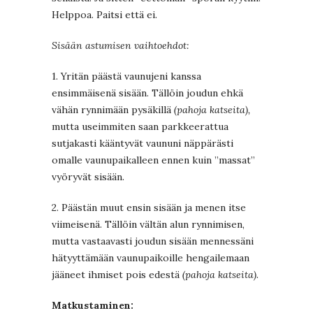
Helppoa. Paitsi että ei.
Sisään astumisen vaihtoehdot:
1. Yritän päästä vaunujeni kanssa
ensimmäisenä sisään. Tällöin joudun ehkä
vähän rynnimään pysäkillä
(pahoja katseita),
mutta useimmiten saan parkkeerattua
sutjakasti kääntyvät vaununi näppärästi
omalle vaunupaikalleen ennen kuin ”massat”
vyöryvät sisään.
2. Päästän muut ensin sisään ja menen itse
viimeisenä. Tällöin vältän alun rynnimisen,
mutta vastaavasti joudun sisään mennessäni
hätyyttämään vaunupaikoille hengailemaan
jääneet ihmiset pois edestä
(pahoja katseita).
Matkustaminen: