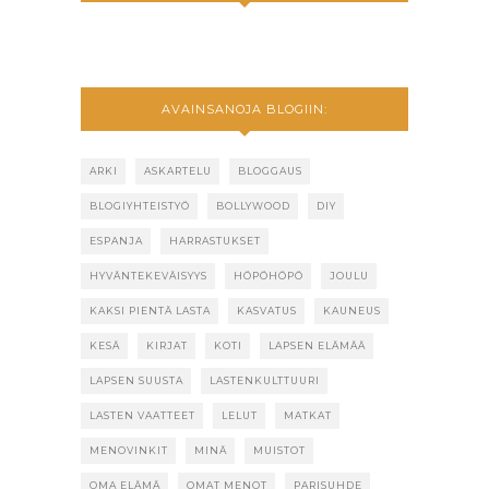
AVAINSANOJA BLOGIIN:
ARKI
ASKARTELU
BLOGGAUS
BLOGIYHTEISTYÖ
BOLLYWOOD
DIY
ESPANJA
HARRASTUKSET
HYVÄNTEKEVÄISYYS
HÖPÖHÖPÖ
JOULU
KAKSI PIENTÄ LASTA
KASVATUS
KAUNEUS
KESÄ
KIRJAT
KOTI
LAPSEN ELÄMÄÄ
LAPSEN SUUSTA
LASTENKULTTUURI
LASTEN VAATTEET
LELUT
MATKAT
MENOVINKIT
MINÄ
MUISTOT
OMA ELÄMÄ
OMAT MENOT
PARISUHDE