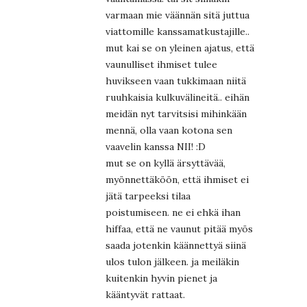
varmaan mie väännän sitä juttua
viattomille kanssamatkustajille..
mut kai se on yleinen ajatus, että
vaunulliset ihmiset tulee
huvikseen vaan tukkimaan niitä
ruuhkaisia kulkuvälineitä.. eihän
meidän nyt tarvitsisi mihinkään
mennä, olla vaan kotona sen
vaavelin kanssa NII! :D
mut se on kyllä ärsyttävää,
myönnettäköön, että ihmiset ei
jätä tarpeeksi tilaa
poistumiseen. ne ei ehkä ihan
hiffaa, että ne vaunut pitää myös
saada jotenkin käännettyä siinä
ulos tulon jälkeen. ja meiläkin
kuitenkin hyvin pienet ja
kääntyvät rattaat.