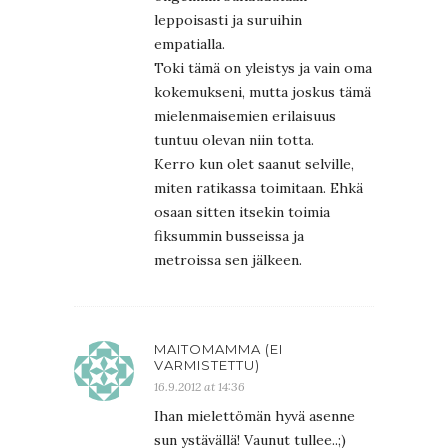
leppoisasti ja suruihin
empatialla.
Toki tämä on yleistys ja vain oma
kokemukseni, mutta joskus tämä
mielenmaisemien erilaisuus
tuntuu olevan niin totta.
Kerro kun olet saanut selville,
miten ratikassa toimitaan. Ehkä
osaan sitten itsekin toimia
fiksummin busseissa ja
metroissa sen jälkeen.
MAITOMAMMA (EI
VARMISTETTU)
16.9.2012 at 14:36
Ihan mielettömän hyvä asenne
sun ystävällä! Vaunut tullee..;)