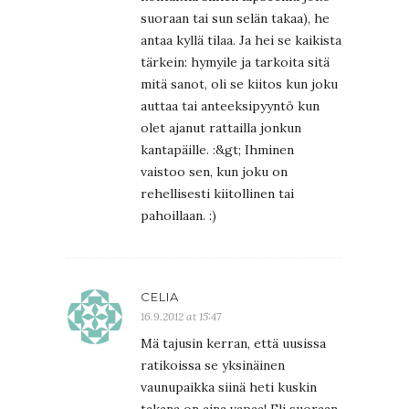
suoraan tai sun selän takaa), he
antaa kyllä tilaa. Ja hei se kaikista
tärkein: hymyile ja tarkoita sitä
mitä sanot, oli se kiitos kun joku
auttaa tai anteeksipyyntö kun
olet ajanut rattailla jonkun
kantapäille. :&gt; Ihminen
vaistoo sen, kun joku on
rehellisesti kiitollinen tai
pahoillaan. :)
CELIA
16.9.2012 at 15:47
Mä tajusin kerran, että uusissa
ratikoissa se yksinäinen
vaunupaikka siinä heti kuskin
takana on aina vapaa! Eli suoraan