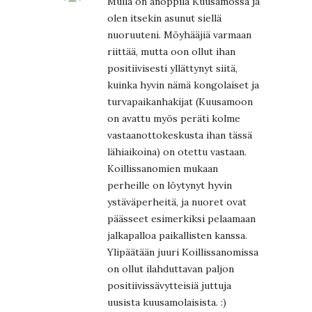
Mulla on anoppila Kuusamossa ja
olen itsekin asunut siellä
nuoruuteni. Möyhääjiä varmaan
riittää, mutta oon ollut ihan
positiivisesti yllättynyt siitä,
kuinka hyvin nämä kongolaiset ja
turvapaikanhakijat (Kuusamoon
on avattu myös peräti kolme
vastaanottokeskusta ihan tässä
lähiaikoina) on otettu vastaan.
Koillissanomien mukaan
perheille on löytynyt hyvin
ystäväperheitä, ja nuoret ovat
päässeet esimerkiksi pelaamaan
jalkapalloa paikallisten kanssa.
Ylipäätään juuri Koillissanomissa
on ollut ilahduttavan paljon
positiivissävytteisiä juttuja
uusista kuusamolaisista. :)