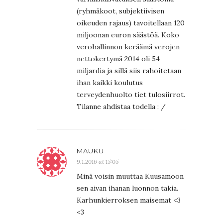
(ryhmäkoot, subjektiivisen
oikeuden rajaus) tavoitellaan 120
miljoonan euron säästöä. Koko
verohallinnon keräämä verojen
nettokertymä 2014 oli 54
miljardia ja sillä siis rahoitetaan
ihan kaikki koulutus
terveydenhuolto tiet tulosiirrot.
Tilanne ahdistaa todella : /
MAUKU
9.1.2016 at 15:05
Minä voisin muuttaa Kuusamoon
sen aivan ihanan luonnon takia.
Karhunkierroksen maisemat <3
<3