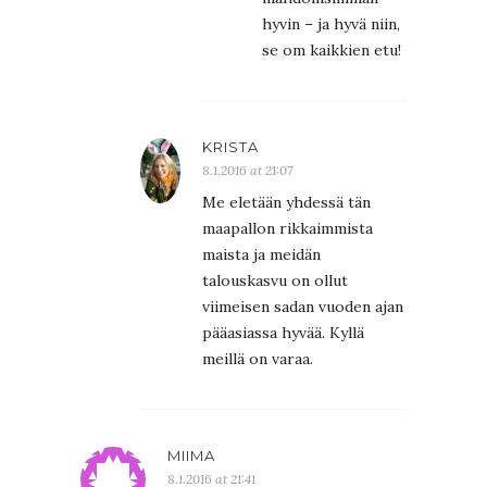
hyvin – ja hyvä niin,
se om kaikkien etu!
KRISTA
8.1.2016 at 21:07
Me eletään yhdessä tän
maapallon rikkaimmista
maista ja meidän
talouskasvu on ollut
viimeisen sadan vuoden ajan
pääasiassa hyvää. Kyllä
meillä on varaa.
MIIMA
8.1.2016 at 21:41