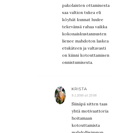
pakolaisten ottamisesta
saa valtion tukea eli
köyhät kunnat luulee
tekevänsä rahaa vaikka
kokonaiskustannusten
lienee mahdoton laskea
etukäteen ja valtavasti
on kiinni kotouttamisen
onnistumisesta.
KRISTA
8.1.2016 at 21:08
Siinäpä sitten taas
yhtä motivaattoria
hoitamaan
kotouttamista
mahdollisimman