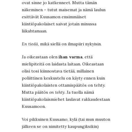
ovat sinne jo katkenneet. Mutta tämän
näkeminen – tutut maisemat ja nämä laulun
esittävät Kuusamon ensimmäiset
kiintiöpakolaiset saivat jotain minussa
liikahtamaan.
En tiedä
, mikä siellä on ilmapiiri nykyisin.
Ja oikeastaan olen
ihan varma
, että
mielipiteitä on laidasta laitaan. Oikeastaan
olisi tosi kiinnostava tietää, millainen
poliittinen keskustelu on käyty ennen kuin
kiintiöpakolaisten ottamispäätös on tehty.
Mutta päätös
on tehty
. Ja tuolla nämä
kiintiöpakolaismiehet laulavat rakkaudestaan
Kuusamoon.
Voi pikkuinen Kuusamo, kylä (tai mun muuton
jälkeen se on nimitetty kaupungiksikin)