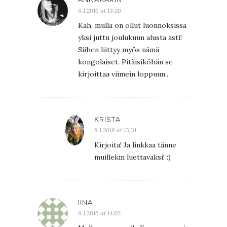
8.1.2016 at 13:26
Kah, mulla on ollut luonnoksissa
yksi juttu joulukuun alusta asti!
Siihen liittyy myös nämä
kongolaiset. Pitäisiköhän se
kirjoittaa viimein loppuun..
KRISTA
8.1.2016 at 13:31
Kirjoita! Ja linkkaa tänne
muillekin luettavaksi! :)
IINA
8.1.2016 at 14:02