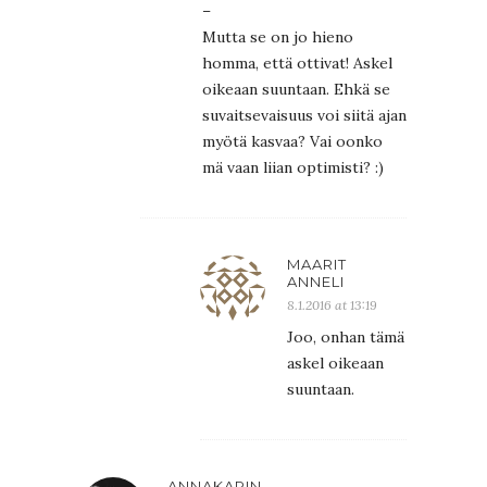
–
Mutta se on jo hieno
homma, että ottivat! Askel
oikeaan suuntaan. Ehkä se
suvaitsevaisuus voi siitä ajan
myötä kasvaa? Vai oonko
mä vaan liian optimisti? :)
MAARIT
ANNELI
8.1.2016 at 13:19
Joo, onhan tämä
askel oikeaan
suuntaan.
ANNAKARIN