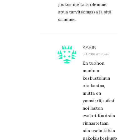
joskus me taas olemme
apua tarvitsemassa ja sitä
saamme.
KARIN
9.1.2016 at 23:42
En tuohon
muuhun
keskusteluun
ota kantaa,
mutta en
ymmärrä, miksi
noi lasten
evakot Ruotsiin
rinnastetaan
niin usein tähän
pakolaiskeskusteluun,