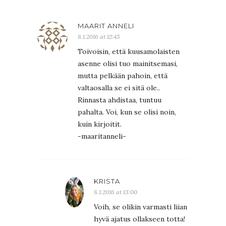
MAARIT ANNELI
8.1.2016 at 12:45
Toivoisin, että kuusamolaisten
asenne olisi tuo mainitsemasi,
mutta pelkään pahoin, että
valtaosalla se ei sitä ole..
Rinnasta ahdistaa, tuntuu
pahalta. Voi, kun se olisi noin,
kuin kirjoitit.
-maaritanneli-
KRISTA
8.1.2016 at 13:00
Voih, se olikin varmasti liian
hyvä ajatus ollakseen totta!