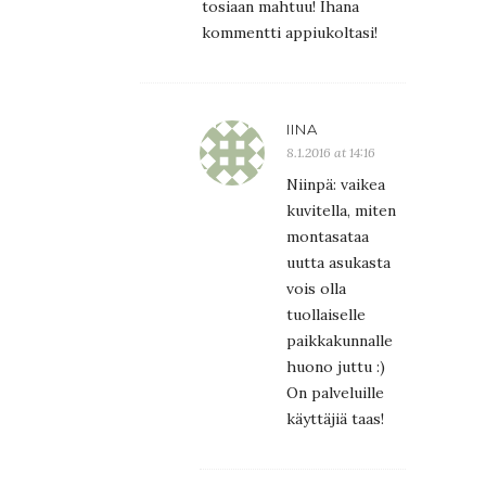
tosiaan mahtuu! Ihana
kommentti appiukoltasi!
IINA
8.1.2016 at 14:16
Niinpä: vaikea
kuvitella, miten
montasataa
uutta asukasta
vois olla
tuollaiselle
paikkakunnalle
huono juttu :)
On palveluille
käyttäjiä taas!