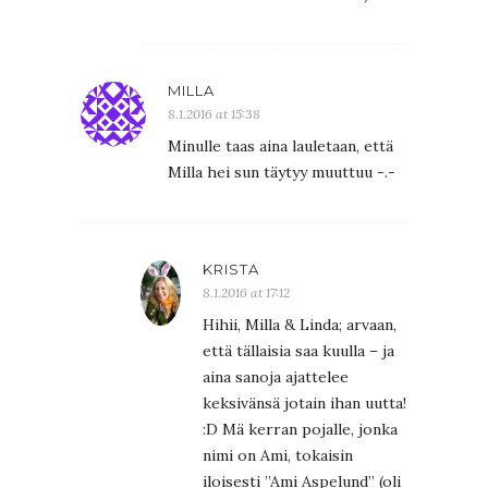
MILLA
8.1.2016 at 15:38
Minulle taas aina lauletaan, että
Milla hei sun täytyy muuttuu -.-
KRISTA
8.1.2016 at 17:12
Hihii, Milla & Linda; arvaan,
että tällaisia saa kuulla – ja
aina sanoja ajattelee
keksivänsä jotain ihan uutta!
:D Mä kerran pojalle, jonka
nimi on Ami, tokaisin
iloisesti ”Ami Aspelund” (oli