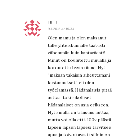
HIHI
9.1.2016 at 19:34
Olen mamu ja olen maksanut
tälle yhteiskunnalle taatusti
vähemmän kuin kantaväestö.
Minut on koulutettu muualla ja
kotoutettu hyvin tänne. Nyt
”maksan takaisin aiheuttamani
kustannukset”, eli olen
työelämässä. Hädänalaisia pitää
auttaa, toki rikolliset
hädänalaiset on asia erikseen.
Nyt sinulla on tilaisuus auttaa,
mutta voi olla että 100v päästä
lapsen lapsen lapsesi tarvitsee
apua ja toivottavasti silloin on