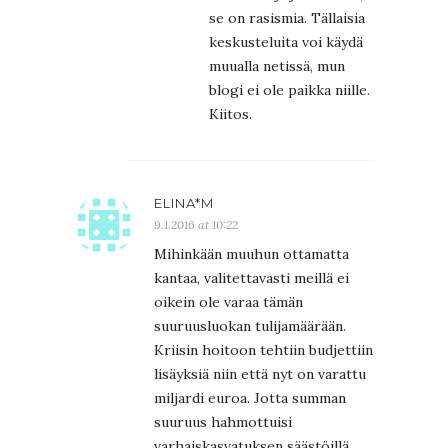
se on rasismia. Tällaisia
keskusteluita voi käydä
muualla netissä, mun
blogi ei ole paikka niille.
Kiitos.
ELINA*M
9.1.2016 at 10:22
Mihinkään muuhun ottamatta
kantaa, valitettavasti meillä ei
oikein ole varaa tämän
suuruusluokan tulijamäärään.
Kriisin hoitoon tehtiin budjettiin
lisäyksiä niin että nyt on varattu
miljardi euroa. Jotta summan
suuruus hahmottuisi
varhaiskasvatuksen säästöillä