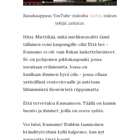
Kuvakaappaus YouTube-videolta
täältä
, videon
tekijä zattaize.
Hitsi. Miettikää, mikä mielikuvavaltti tämä
tällainen voisi kaupungille olla! Että hei –
Kuusamo ei ole vain Rukan laskettelurinteet.
Se on pohjoinen pikkukaupunki, jossa
suvaitaan erilaisuutta. Jossa on
kuulkaas ihmisen hyvä olla – jossa ollaan
ystävällisiä ventovieraalle ja autetaan
lähimmäistä ihonväristä riippumatta.
Että tervetuloa Kuusamoon. Täällä on kaunis
luonto ja ihmiset, joilla on
avara sydän
.
Voi hitsi, Kuusamo! Stubbin taannoinen
brändityöryhmä kyllä kalpenee, kun nyt
nappaatte tästä kopin!