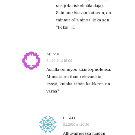
siis joku iskelmälaulaja).
Sain murhaavan katseen, en
tainnut olla ainoa, joka sen
”keksi” :D
MIIMA
8.1.2016 at 19:09
Asialla on myös kääntöpuolensa.
Minusta on ihan relevanttia
kysyä, kuinka tähän kaikkeen on
varaa?
LILAH
8.1.2016 at 20:50
Alkuvaiheessa näiden