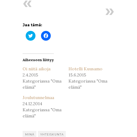
Jaa tämä:
Jaa
Jaa
Twitterissä(Avautuu
Facebookissa(Avautuu
uudessa
uudessa
ikkunassa)
ikkunassa)
Aiheeseen liittyy
Oi niitä aikoja
Hotelli Kuusamo
2.4.2015
15.6.2015
Kategoriassa "Oma
Kategoriassa "Oma
elämä"
elämä"
Joulutunnelmaa
24.12.2014
Kategoriassa "Oma
elämä"
MINÄ
YHTEISKUNTA