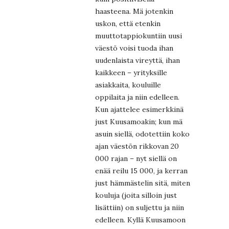
haasteena. Mä jotenkin
uskon, että etenkin
muuttotappiokuntiin uusi
väestö voisi tuoda ihan
uudenlaista vireyttä, ihan
kaikkeen – yrityksille
asiakkaita, kouluille
oppilaita ja niin edelleen.
Kun ajattelee esimerkkinä
just Kuusamoakin; kun mä
asuin siellä, odotettiin koko
ajan väestön rikkovan 20
000 rajan – nyt siellä on
enää reilu 15 000, ja kerran
just hämmästelin sitä, miten
kouluja (joita silloin just
lisättiin) on suljettu ja niin
edelleen. Kyllä Kuusamoon