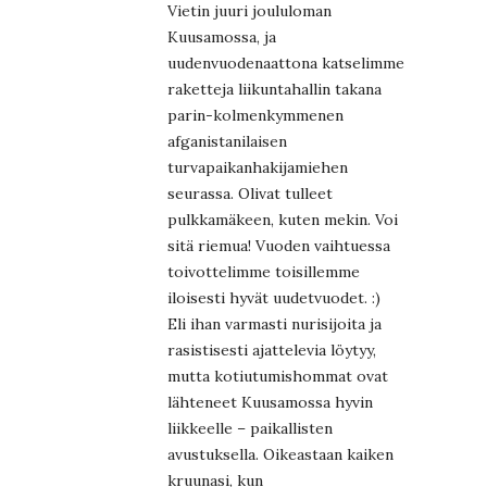
Vietin juuri joululoman
Kuusamossa, ja
uudenvuodenaattona katselimme
raketteja liikuntahallin takana
parin-kolmenkymmenen
afganistanilaisen
turvapaikanhakijamiehen
seurassa. Olivat tulleet
pulkkamäkeen, kuten mekin. Voi
sitä riemua! Vuoden vaihtuessa
toivottelimme toisillemme
iloisesti hyvät uudetvuodet. :)
Eli ihan varmasti nurisijoita ja
rasistisesti ajattelevia löytyy,
mutta kotiutumishommat ovat
lähteneet Kuusamossa hyvin
liikkeelle – paikallisten
avustuksella. Oikeastaan kaiken
kruunasi, kun