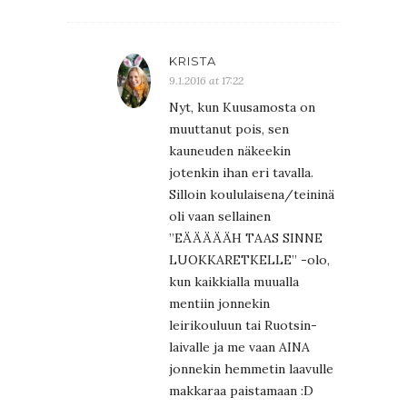
KRISTA
9.1.2016 at 17:22
Nyt, kun Kuusamosta on
muuttanut pois, sen
kauneuden näkeekin
jotenkin ihan eri tavalla.
Silloin koululaisena/teininä
oli vaan sellainen
”EÄÄÄÄÄH TAAS SINNE
LUOKKARETKELLE” -olo,
kun kaikkialla muualla
mentiin jonnekin
leirikouluun tai Ruotsin-
laivalle ja me vaan AINA
jonnekin hemmetin laavulle
makkaraa paistamaan :D