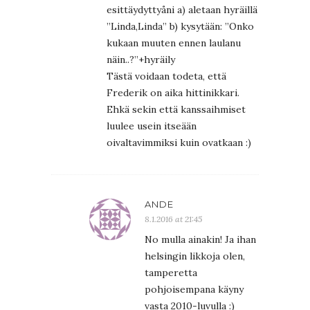
esittäydyttyåni a) aletaan hyräillä
”Linda,Linda” b) kysytään: ”Onko
kukaan muuten ennen laulanu
näin..?”+hyräily
Tästä voidaan todeta, että
Frederik on aika hittinikkari.
Ehkä sekin että kanssaihmiset
luulee usein itseään
oivaltavimmiksi kuin ovatkaan :)
ANDE
8.1.2016 at 21:45
No mulla ainakin! Ja ihan
helsingin likkoja olen,
tamperetta
pohjoisempana käyny
vasta 2010-luvulla :)