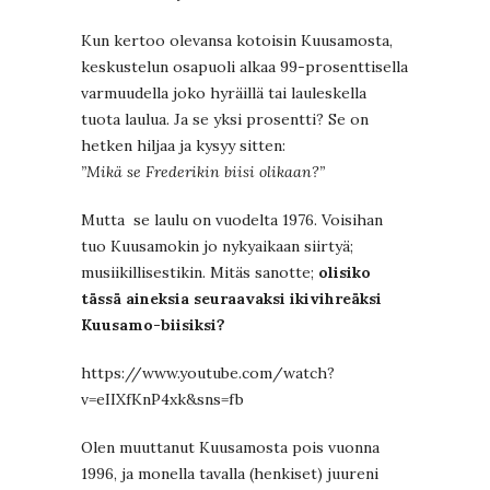
Kun kertoo olevansa kotoisin Kuusamosta,
keskustelun osapuoli alkaa 99-prosenttisella
varmuudella joko hyräillä tai lauleskella
tuota laulua. Ja se yksi prosentti? Se on
hetken hiljaa ja kysyy sitten:
”Mikä se Frederikin biisi olikaan?”
Mutta se laulu on vuodelta 1976. Voisihan
tuo Kuusamokin jo nykyaikaan siirtyä;
musiikillisestikin. Mitäs sanotte;
olisiko
tässä aineksia seuraavaksi ikivihreäksi
Kuusamo-biisiksi?
https://www.youtube.com/watch?
v=eIIXfKnP4xk&sns=fb
Olen muuttanut Kuusamosta pois vuonna
1996, ja monella tavalla (henkiset) juureni