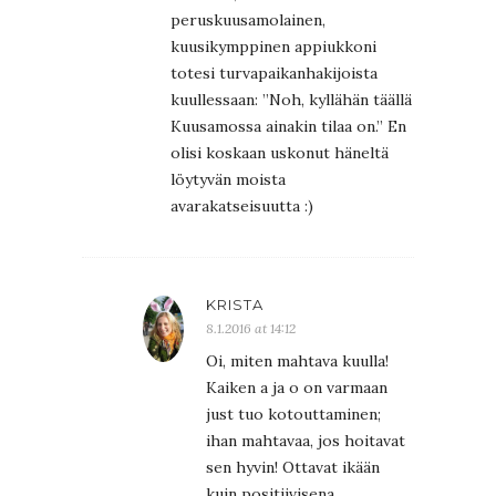
peruskuusamolainen,
kuusikymppinen appiukkoni
totesi turvapaikanhakijoista
kuullessaan: ”Noh, kyllähän täällä
Kuusamossa ainakin tilaa on.” En
olisi koskaan uskonut häneltä
löytyvän moista
avarakatseisuutta :)
KRISTA
8.1.2016 at 14:12
Oi, miten mahtava kuulla!
Kaiken a ja o on varmaan
just tuo kotouttaminen;
ihan mahtavaa, jos hoitavat
sen hyvin! Ottavat ikään
kuin positiivisena