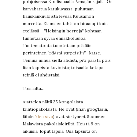
pohjoisessa Koillismaalla, Venäjän rajalla. On
karvahattua katukuvassa, puhutaan
hauskankuuloista leveää Kuusamon
murretta. Elämisen tahti on hitaampi kuin
etelässä – ”Helsingin herroja” kohtaan
tunnetaan syvää ennakkoluuloa.
Tuntematonta tuijotetaan pitkään,
perinteinen
”päästä varpaisiin”
-katse.
Teininä minua siellä ahdisti, piti päästä pois
liian kapeista kuvioista; toisaalta ketäpä
teiniä ei ahdistaisi.
Toisaalta…
Ajattelen näitä 25 kongolaista
kiintiöpakolaista. He ovat (ihan googlasin,
lähde
Ylen sivu
) ovat siirtyneet Suomeen
Malawista pakolaisleiriltä. Heistä 9 on
aikuisia, loput lapsia. Osa lapsista on