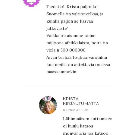
Tiedätkö, Krista paljonko
Suomella on valtionvelkaa, ja
kuinka paljon se kasvaa
jatkuvasti?
Vaikka ottaisimme tänne
mijloona afrikkalaista, heitä on
vielä n 500 000000.
Aivan turhaa touhua, varsinkin
kun meillä on autettavia omassa
maassammekin.
KRISTA
KIRJAUTUMATTA
8.1.2016 at 21:56
Lähimmäisen auttamisen
ei kuulu katsoa
ihonväriä ja jos katsoo,