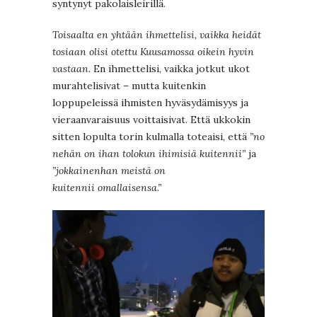
syntynyt pakolaisleirillä.
Toisaalta en yhtään ihmettelisi, vaikka heidät
tosiaan olisi otettu Kuusamossa oikein hyvin
vastaan.
En ihmettelisi, vaikka jotkut ukot
murahtelisivat – mutta kuitenkin
loppupeleissä ihmisten hyväsydämisyys ja
vieraanvaraisuus voittaisivat. Että ukkokin
sitten lopulta torin kulmalla toteaisi, että
”no
nehän on ihan tolokun ihimisiä kuitennii”
ja
”jokkainenhan meistä on
kuitennii omallaisensa.”