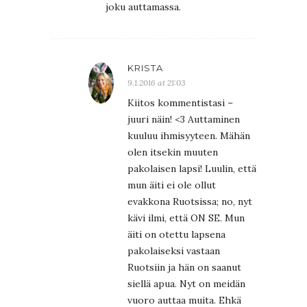
joku auttamassa.
KRISTA
9.1.2016 at 21:03
Kiitos kommentistasi –
juuri näin! <3 Auttaminen
kuuluu ihmisyyteen. Mähän
olen itsekin muuten
pakolaisen lapsi! Luulin, että
mun äiti ei ole ollut
evakkona Ruotsissa; no, nyt
kävi ilmi, että ON SE. Mun
äiti on otettu lapsena
pakolaiseksi vastaan
Ruotsiin ja hän on saanut
siellä apua. Nyt on meidän
vuoro auttaa muita. Ehkä