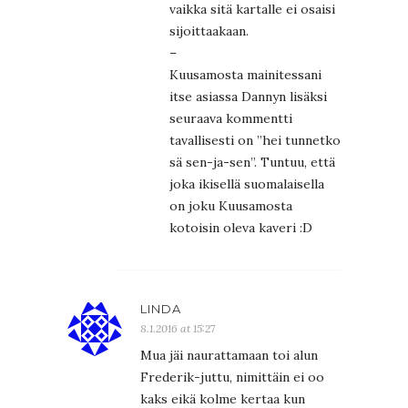
vaikka sitä kartalle ei osaisi
sijoittaakaan.
–
Kuusamosta mainitessani
itse asiassa Dannyn lisäksi
seuraava kommentti
tavallisesti on ”hei tunnetko
sä sen-ja-sen”. Tuntuu, että
joka ikisellä suomalaisella
on joku Kuusamosta
kotoisin oleva kaveri :D
LINDA
8.1.2016 at 15:27
Mua jäi naurattamaan toi alun
Frederik-juttu, nimittäin ei oo
kaks eikä kolme kertaa kun