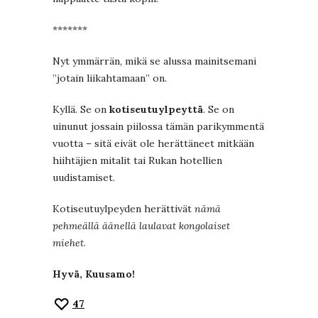
*******
Nyt ymmärrän, mikä se alussa mainitsemani
”jotain liikahtamaan” on.
Kyllä. Se on
kotiseutuylpeyttä
. Se on
uinunut jossain piilossa tämän parikymmentä
vuotta – sitä eivät ole herättäneet mitkään
hiihtäjien mitalit tai Rukan hotellien
uudistamiset.
Kotiseutuylpeyden herättivät
nämä
pehmeällä äänellä laulavat kongolaiset
miehet
.
Hyvä, Kuusamo!
47