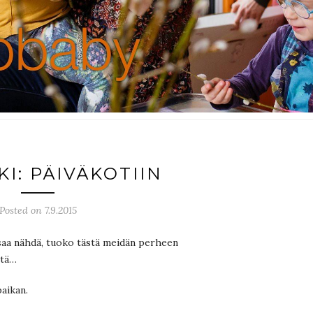
KI: PÄIVÄKOTIIN
Posted on 7.9.2015
; saa nähdä, tuoko tästä meidän perheen
ttä…
paikan.