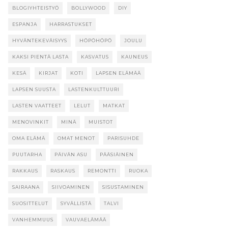
BLOGIYHTEISTYÖ
BOLLYWOOD
DIY
ESPANJA
HARRASTUKSET
HYVÄNTEKEVÄISYYS
HÖPÖHÖPÖ
JOULU
KAKSI PIENTÄ LASTA
KASVATUS
KAUNEUS
KESÄ
KIRJAT
KOTI
LAPSEN ELÄMÄÄ
LAPSEN SUUSTA
LASTENKULTTUURI
LASTEN VAATTEET
LELUT
MATKAT
MENOVINKIT
MINÄ
MUISTOT
OMA ELÄMÄ
OMAT MENOT
PARISUHDE
PUUTARHA
PÄIVÄN ASU
PÄÄSIÄINEN
RAKKAUS
RASKAUS
REMONTTI
RUOKA
SAIRAANA
SIIVOAMINEN
SISUSTAMINEN
SUOSITTELUT
SYVÄLLISTÄ
TALVI
VANHEMMUUS
VAUVAELÄMÄÄ