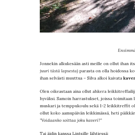
Ensimmä
Jonnekin alkukesään asti meille on ollut ihan its
juuri tästä lapsesta)
parasta on olla hoidossa kot
ihan selvästi muuttua – Silva alkoi kaivata
kaver
Olen oikeastaan aina ollut ahkera leikkitreffailij
hyväksi. Samoin harrastukset, joissa toimitaan l
muskari ja temppukoulu sekä 1-2 leikkitreffit ol
ollut koko aamupäivän leikkimässä, heti päikkär
”Voidaanko soittaa joku kaveri?”
Tai äidin kanssa Lintsille lähtiessä: