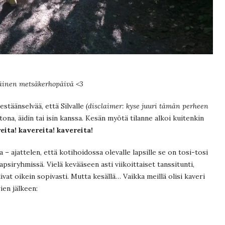
inen metsäkerhopäivä <3
estäänselvää, että Silvalle
(disclaimer: kyse juuri tämän perheen
ona, äidin tai isin kanssa. Kesän myötä tilanne alkoi kuitenkin
eita! kavereita! kavereita!
a – ajattelen, että kotihoidossa olevalle lapsille se on tosi-tosi
apsiryhmissä. Vielä kevääseen asti viikoittaiset tanssitunti,
ivat oikein sopivasti. Mutta kesällä… Vaikka meillä olisi kaveri
ien jälkeen: