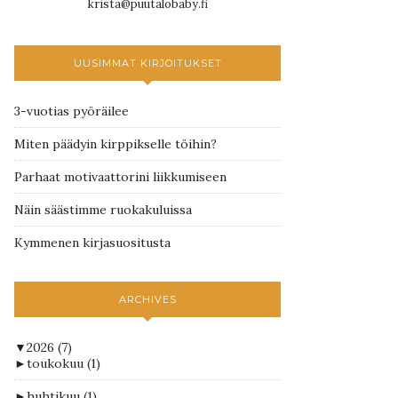
krista@puutalobaby.fi
UUSIMMAT KIRJOITUKSET
3-vuotias pyöräilee
Miten päädyin kirppikselle töihin?
Parhaat motivaattorini liikkumiseen
Näin säästimme ruokakuluissa
Kymmenen kirjasuositusta
ARCHIVES
▼
2026
(7)
►
toukokuu
(1)
►
huhtikuu
(1)