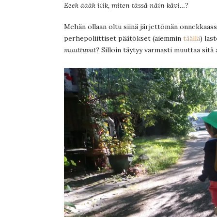
Eeek äääk iiik, miten tässä näin kävi…?
Mehän ollaan oltu siinä järjettömän onnekkaass
perhepoliittiset päätökset (aiemmin
täällä
) las
muuttuvat?
Silloin täytyy varmasti muuttaa sitä 