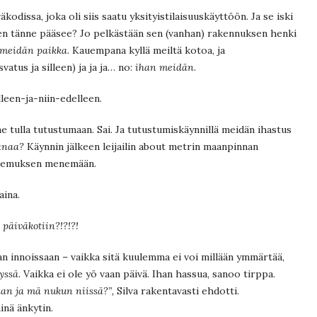
odissa, joka oli siis saatu yksityistilaisuuskäyttöön. Ja se iski
n tänne pääsee? Jo pelkästään sen (vanhan) rakennuksen henki
meidän paikka
. Kauempana kyllä meiltä kotoa, ja
vatus ja silleen) ja ja ja… no:
ihan meidän
.
leen-ja-niin-edelleen.
ne tulla tutustumaan. Sai. Ja tutustumiskäynnillä meidän ihastus
anaa?
Käynnin jälkeen leijailin about metrin maanpinnan
 hakemuksen menemään.
aina.
päiväkotiin?!?!?!
jan innoissaan – vaikka sitä kuulemma ei voi millään ymmärtää,
gyssä
. Vaikka ei ole yö vaan päivä. Ihan hassua, sanoo tirppa.
an ja mä nukun niissä?”,
Silva rakentavasti ehdotti.
nä änkytin.