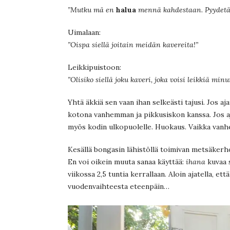
”Mutku mä en
halua
mennä kahdestaan. Pyydetä
Uimalaan:
”Oispa siellä joitain meidän kavereita!”
Leikkipuistoon:
”Olisiko siellä joku kaveri, joka voisi leikkiä mi
Yhtä äkkiä sen vaan ihan selkeästi tajusi. Jos aj
kotona vanhemman ja pikkusiskon kanssa. Jos a
myös kodin ulkopuolelle. Huokaus. Vaikka vanhem
Kesällä bongasin lähistöllä toimivan metsäkerh
En voi oikein muuta sanaa käyttää:
ihana
kuvaa s
viikossa 2,5 tuntia kerrallaan. Aloin ajatella, et
vuodenvaihteesta eteenpäin…