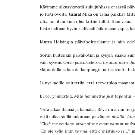
Kävimme alkusyksystä sukujuhlissa eräässä päiväk
jo heti ovelta:
tämä!
Mikä on tämä paikka? Mite
oli… no, ihan kuin olisi kotiin tullut. Ihan vaan…
historialtaan hyvin radikaali (aikoinaan vapaa kas
Mutta-Helsingin-päivähoitotilanne-ja-niin-edel
Soitin kuitenkin päiväkotiin ja kysyin, saako sin
vain syveni.
Onko päiväkodeissa tosiaan näin ih
yläpuolella ja laitoin kaupungin nettisivuilta
Ja nyt meille soitettiin, että tervetuloa maanant
Ei voi ymmärtää. Mitä hemmettiä just tapahtui – 
Yhtä aikaa ihanaa ja kamalaa. Silva on aivan hur
että miksi siellä nukutaan päiväunet
sisällä sän
”Ehkä me voidaan ottaa sinne omat vaunut muka
”En ole kyllä ihan varma, että onnistuuko se…”,
mi