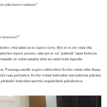
än joku kaveri mukaan!”
nun kanssani?”
attelee, että mikä on se
lapsen tarve
. Nyt se ei ole enää olla
jattelee
lapsen parasta
, niin nyt se on ”päästää” lapsi hoitoon
malle se onkin ainakin yhtä iso askel kuin lapselle.
on. Tuossapa meille sopiva vaihtoehto! Kerho onkin ollut ihana.
itä vaan parhaiten. Kerho toimii kuitenkin vain kahtena päivänä
tä pitäisikö kuitenkin miettiä osapäiväistä päivähoitoa