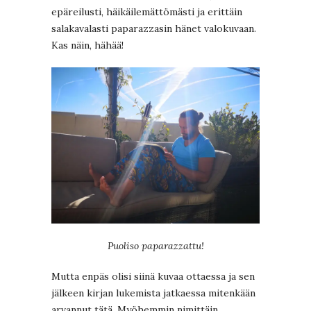
epäreilusti, häikäilemättömästi ja erittäin
salakavalasti paparazzasin hänet valokuvaan.
Kas näin, hähää!
Puoliso paparazzattu!
Mutta enpäs olisi siinä kuvaa ottaessa ja sen
jälkeen kirjan lukemista jatkaessa mitenkään
arvannut tätä. Myöhemmin nimittäin