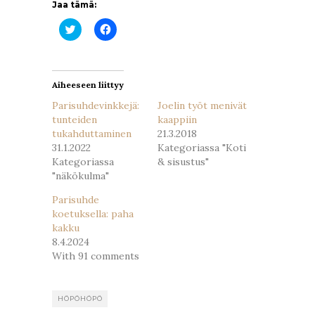
Jaa tämä:
Jaa
Jaa
Twitterissä(Avautuu
Facebookissa(Avautuu
uudessa
uudessa
ikkunassa)
ikkunassa)
Aiheeseen liittyy
Parisuhdevinkkejä:
Joelin työt menivät
tunteiden
kaappiin
tukahduttaminen
21.3.2018
31.1.2022
Kategoriassa "Koti
Kategoriassa
& sisustus"
"näkökulma"
Parisuhde
koetuksella: paha
kakku
8.4.2024
With 91 comments
HÖPÖHÖPÖ