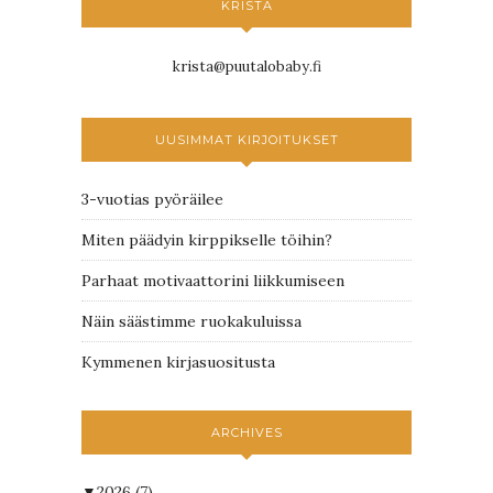
KRISTA
krista@puutalobaby.fi
UUSIMMAT KIRJOITUKSET
3-vuotias pyöräilee
Miten päädyin kirppikselle töihin?
Parhaat motivaattorini liikkumiseen
Näin säästimme ruokakuluissa
Kymmenen kirjasuositusta
ARCHIVES
▼
2026
(7)