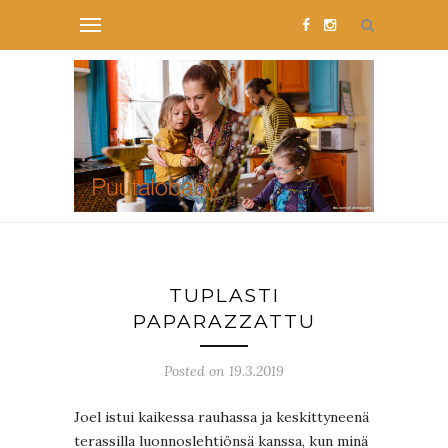
TUPLASTI
PAPARAZZATTU
Posted on 19.3.2019
Joel istui kaikessa rauhassa ja keskittyneenä
terassilla luonnoslehtiönsä kanssa, kun minä