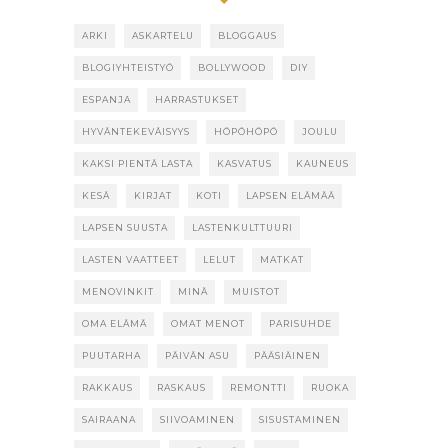
ARKI
ASKARTELU
BLOGGAUS
BLOGIYHTEISTYÖ
BOLLYWOOD
DIY
ESPANJA
HARRASTUKSET
HYVÄNTEKEVÄISYYS
HÖPÖHÖPÖ
JOULU
KAKSI PIENTÄ LASTA
KASVATUS
KAUNEUS
KESÄ
KIRJAT
KOTI
LAPSEN ELÄMÄÄ
LAPSEN SUUSTA
LASTENKULTTUURI
LASTEN VAATTEET
LELUT
MATKAT
MENOVINKIT
MINÄ
MUISTOT
OMA ELÄMÄ
OMAT MENOT
PARISUHDE
PUUTARHA
PÄIVÄN ASU
PÄÄSIÄINEN
RAKKAUS
RASKAUS
REMONTTI
RUOKA
SAIRAANA
SIIVOAMINEN
SISUSTAMINEN