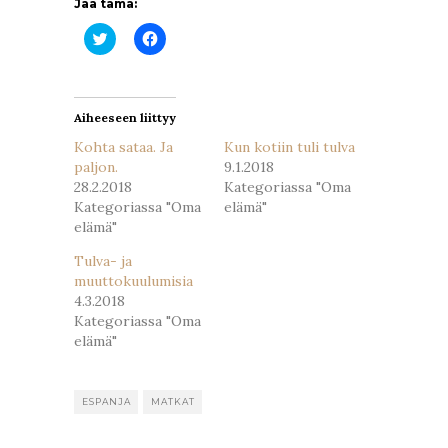
Jaa tämä:
Jaa
Jaa
Twitterissä(Avautuu
Facebookissa(Avautuu
uudessa
uudessa
ikkunassa)
ikkunassa)
Aiheeseen liittyy
Kohta sataa. Ja
Kun kotiin tuli tulva
paljon.
9.1.2018
28.2.2018
Kategoriassa "Oma
Kategoriassa "Oma
elämä"
elämä"
Tulva- ja
muuttokuulumisia
4.3.2018
Kategoriassa "Oma
elämä"
ESPANJA
MATKAT