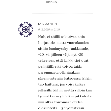
uhhuh.
MIPPANEN
6.12.2016 at 21:19
Noh, ei täällä toki aivan noin
hurjaa ole, mutta vuorokauden
sisään lumimyrsky, rankkasade,
-20, +4, jälleen -5 ja nyt -20
tekee sen, että kaikki tiet ovat
peilijäällä eikä toivoa taida
paremmasta olla ainakaan
sääennusteisiin katsoessa. Eihän
tuo haittaisi, jos voisi kulkea
julkisilla töihin, mutta silloin kun
työmatka on yli 50km pikkuteitä,
niin alkaa toivomaan etelän
olosuhteita… ;) Työmatkaan