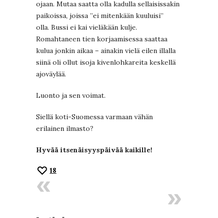
ojaan. Mutaa saatta olla kadulla sellaisissakin
paikoissa, joissa ”ei mitenkään kuuluisi”
olla. Bussi ei kai vieläkään kulje.
Romahtaneen tien korjaamisessa saattaa
kulua jonkin aikaa – ainakin vielä eilen illalla
siinä oli ollut isoja kivenlohkareita keskellä
ajoväylää.
Luonto ja sen voimat.
Siellä koti-Suomessa varmaan vähän
erilainen ilmasto?
Hyvää itsenäisyyspäivää kaikille!
18