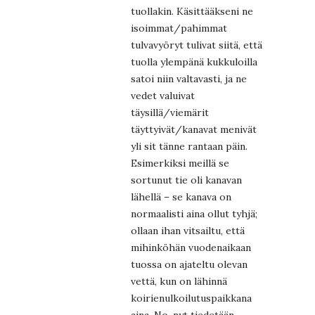
tuollakin. Käsittääkseni ne
isoimmat/pahimmat
tulvavyöryt tulivat siitä, että
tuolla ylempänä kukkuloilla
satoi niin valtavasti, ja ne
vedet valuivat
täysillä/viemärit
täyttyivät/kanavat menivät
yli sit tänne rantaan päin.
Esimerkiksi meillä se
sortunut tie oli kanavan
lähellä – se kanava on
normaalisti aina ollut tyhjä;
ollaan ihan vitsailtu, että
mihinköhän vuodenaikaan
tuossa on ajateltu olevan
vettä, kun on lähinnä
koirienulkoilutuspaikkana
aina. No, nyt tiedetään,