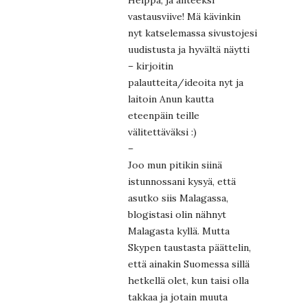
vastausviive! Mä kävinkin
nyt katselemassa sivustojesi
uudistusta ja hyvältä näytti
– kirjoitin
palautteita/ideoita nyt ja
laitoin Anun kautta
eteenpäin teille
välitettäväksi :)
–
Joo mun pitikin siinä
istunnossani kysyä, että
asutko siis Malagassa,
blogistasi olin nähnyt
Malagasta kyllä. Mutta
Skypen taustasta päättelin,
että ainakin Suomessa sillä
hetkellä olet, kun taisi olla
takkaa ja jotain muuta