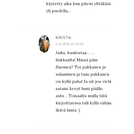
käytetty aika kun piteni yhtäkkiä
yli puolella…
KRISTA
6.12.2016 at 23:02
Jaiks, kuulostaa… …
liukkaalta! Missä päin
Suomea? Toi pakkanen ja
sulaminen ja taas pakkanen
on kyllä paha! Ja sit jos vielä
sataisi kevyt lumi päälle,
auts… Toisaalta mulla tätä
kirjoittaessa tuli kyllä vähän
ikävä lunta :)