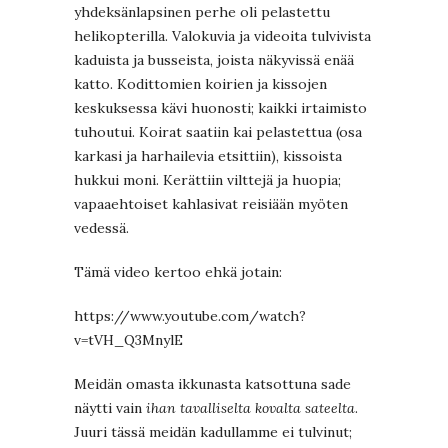
yhdeksänlapsinen perhe oli pelastettu
helikopterilla. Valokuvia ja videoita tulvivista
kaduista ja busseista, joista näkyvissä enää
katto. Kodittomien koirien ja kissojen
keskuksessa kävi huonosti; kaikki irtaimisto
tuhoutui. Koirat saatiin kai pelastettua (osa
karkasi ja harhailevia etsittiin), kissoista
hukkui moni. Kerättiin vilttejä ja huopia;
vapaaehtoiset kahlasivat reisiään myöten
vedessä.
Tämä video kertoo ehkä jotain:
https://www.youtube.com/watch?
v=tVH_Q3MnylE
Meidän omasta ikkunasta katsottuna sade
näytti vain
ihan tavalliselta kovalta sateelta
.
Juuri tässä meidän kadullamme ei tulvinut;