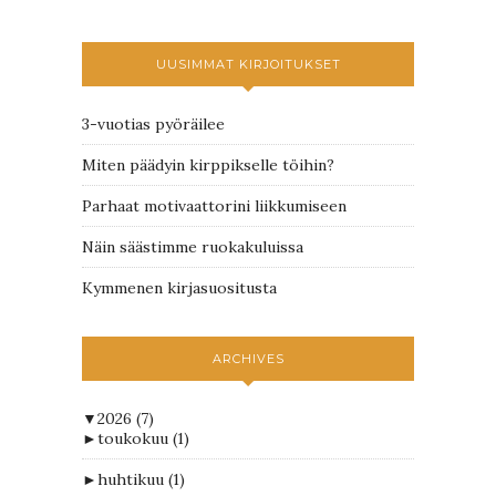
UUSIMMAT KIRJOITUKSET
3-vuotias pyöräilee
Miten päädyin kirppikselle töihin?
Parhaat motivaattorini liikkumiseen
Näin säästimme ruokakuluissa
Kymmenen kirjasuositusta
ARCHIVES
▼
2026
(7)
►
toukokuu
(1)
►
huhtikuu
(1)