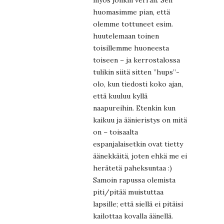
huomasimme pian, että
olemme tottuneet esim.
huutelemaan toinen
toisillemme huoneesta
toiseen – ja kerrostalossa
tulikin siitä sitten ”hups”-
olo, kun tiedosti koko ajan,
että kuuluu kyllä
naapureihin. Etenkin kun
kaikuu ja äänieristys on mitä
on – toisaalta
espanjalaisetkin ovat tietty
äänekkäitä, joten ehkä me ei
herätetä paheksuntaa :)
Samoin rapussa olemista
piti/pitää muistuttaa
lapsille; että siellä ei pitäisi
kailottaa kovalla äänellä.