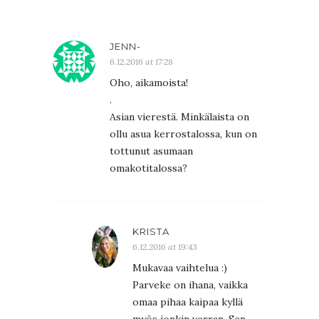
JENN-
6.12.2016 at 17:28
Oho, aikamoista!
.
Asian vierestä. Minkälaista on
ollu asua kerrostalossa, kun on
tottunut asumaan
omakotitalossa?
KRISTA
6.12.2016 at 19:43
Mukavaa vaihtelua :)
Parveke on ihana, vaikka
omaa pihaa kaipaa kyllä
myös jonkin verran. Sen