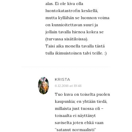
alas. Ei ole kiva olla
luontokatastrofin keskellä,
mutta kyllähän se luonnon voima
on kunnioitettavan suuri ja
jollain tavalla hienoa kokea se
(turvassa sisätiloissa).
Taisi aika monella tavalla tästä
tulla ikimuistoinen talvi teille. :)
KRISTA
6.12.2016 at 19:48
Tuo kuva on toiselta puolen
kaupunkia; en yhtään tiedä,
millaista just tuossa oli –
toisaalta ei näyttänyt
saviselta joten ehkä vaan
”satanut normaalisti”