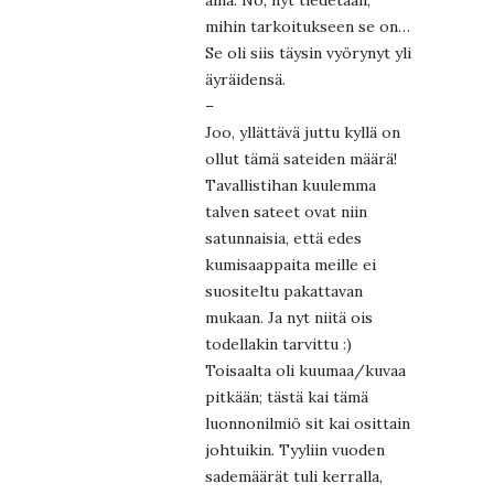
mihin tarkoitukseen se on…
Se oli siis täysin vyörynyt yli
äyräidensä.
–
Joo, yllättävä juttu kyllä on
ollut tämä sateiden määrä!
Tavallistihan kuulemma
talven sateet ovat niin
satunnaisia, että edes
kumisaappaita meille ei
suositeltu pakattavan
mukaan. Ja nyt niitä ois
todellakin tarvittu :)
Toisaalta oli kuumaa/kuvaa
pitkään; tästä kai tämä
luonnonilmiö sit kai osittain
johtuikin. Tyyliin vuoden
sademäärät tuli kerralla,