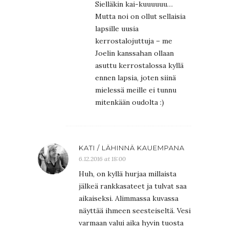
Sielläkin kai-kuuuuuu…
Mutta noi on ollut sellaisia
lapsille uusia
kerrostalojuttuja – me
Joelin kanssahan ollaan
asuttu kerrostalossa kyllä
ennen lapsia, joten siinä
mielessä meille ei tunnu
mitenkään oudolta :)
KATI / LÄHINNÄ KAUEMPANA
6.12.2016 at 18:00
Huh, on kyllä hurjaa millaista
jälkeä rankkasateet ja tulvat saa
aikaiseksi. Alimmassa kuvassa
näyttää ihmeen seesteiseltä. Vesi
varmaan valui aika hyvin tuosta