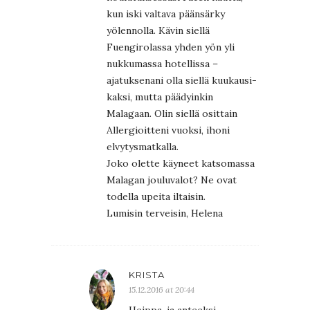
kun iski valtava päänsärky
yölennolla. Kävin siellä
Fuengirolassa yhden yön yli
nukkumassa hotellissa –
ajatuksenani olla siellä kuukausi-
kaksi, mutta päädyinkin
Malagaan. Olin siellä osittain
Allergioitteni vuoksi, ihoni
elvytysmatkalla.
Joko olette käyneet katsomassa
Malagan jouluvalot? Ne ovat
todella upeita iltaisin.
Lumisin terveisin, Helena
KRISTA
15.12.2016 at 20:44
Heippa, ja anteeksi