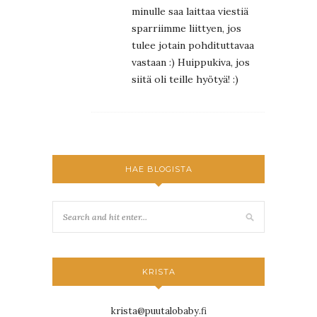
minulle saa laittaa viestiä
sparriimme liittyen, jos
tulee jotain pohdituttavaa
vastaan :) Huippukiva, jos
siitä oli teille hyötyä! :)
HAE BLOGISTA
KRISTA
krista@puutalobaby.fi