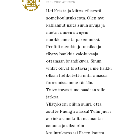
13.12.2016 at 23:26
Hei Krista ja kiitos eilisestä
somekoulutuksesta. Olen nyt
kahlannut näitä sinun sivuja ja
mietin omien sivujeni
muokkaamista paremmiksi.
Profiili menikin jo uusiksi ja
täytyy hankkia valokuvaaja
ottamaan brändikuvia. Sinun
vinkit olivat loistavia ja me kaikki
ollaan hehkutettu niitä omassa
foorumissamme tänään.
Toivottavasti me saadaan sille
jatkoa.
Yllätykseni olikin suuri, että
asutte Fuengirolassa! Tulin juuri
aurinkorannikolta maanantai
aamuna ja siksi olin
koulutuksessasi Facen kautta,