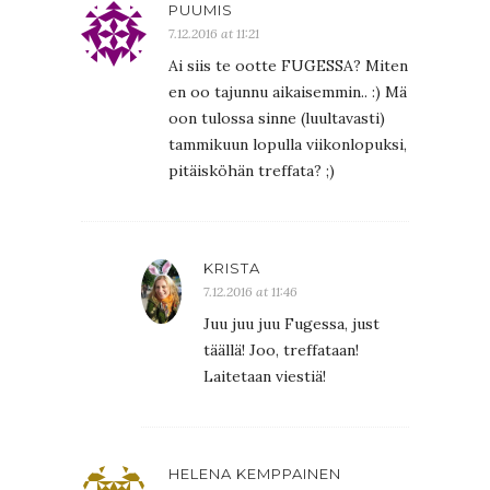
PUUMIS
7.12.2016 at 11:21
Ai siis te ootte FUGESSA? Miten
en oo tajunnu aikaisemmin.. :) Mä
oon tulossa sinne (luultavasti)
tammikuun lopulla viikonlopuksi,
pitäisköhän treffata? ;)
KRISTA
7.12.2016 at 11:46
Juu juu juu Fugessa, just
täällä! Joo, treffataan!
Laitetaan viestiä!
HELENA KEMPPAINEN