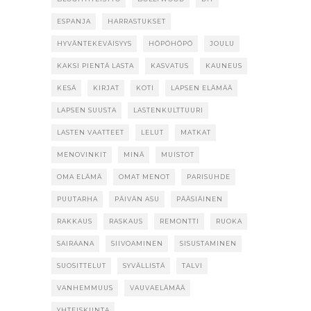
ESPANJA
HARRASTUKSET
HYVÄNTEKEVÄISYYS
HÖPÖHÖPÖ
JOULU
KAKSI PIENTÄ LASTA
KASVATUS
KAUNEUS
KESÄ
KIRJAT
KOTI
LAPSEN ELÄMÄÄ
LAPSEN SUUSTA
LASTENKULTTUURI
LASTEN VAATTEET
LELUT
MATKAT
MENOVINKIT
MINÄ
MUISTOT
OMA ELÄMÄ
OMAT MENOT
PARISUHDE
PUUTARHA
PÄIVÄN ASU
PÄÄSIÄINEN
RAKKAUS
RASKAUS
REMONTTI
RUOKA
SAIRAANA
SIIVOAMINEN
SISUSTAMINEN
SUOSITTELUT
SYVÄLLISTÄ
TALVI
VANHEMMUUS
VAUVAELÄMÄÄ
YHTEISKUNTA