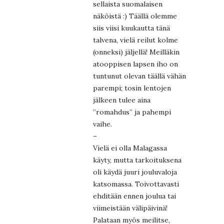
sellaista suomalaisen
näköistä :) Täällä olemme
siis viisi kuukautta tänä
talvena, vielä reilut kolme
(onneksi) jäljellä! Meilläkin
atooppisen lapsen iho on
tuntunut olevan täällä vähän
parempi; tosin lentojen
jälkeen tulee aina
”romahdus” ja pahempi
vaihe.
–
Vielä ei olla Malagassa
käyty, mutta tarkoituksena
oli käydä juuri jouluvaloja
katsomassa. Toivottavasti
ehditään ennen joulua tai
viimeistään välipäivinä!
Palataan myös meilitse,