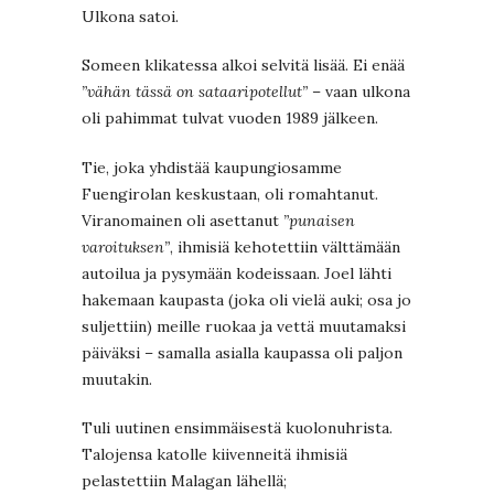
Ulkona satoi.
Someen klikatessa alkoi selvitä lisää. Ei enää
”vähän tässä on sataaripotellut”
– vaan ulkona
oli pahimmat tulvat vuoden 1989 jälkeen.
Tie, joka yhdistää kaupungiosamme
Fuengirolan keskustaan, oli romahtanut.
Viranomainen oli asettanut
”punaisen
varoituksen”
, ihmisiä kehotettiin välttämään
autoilua ja pysymään kodeissaan. Joel lähti
hakemaan kaupasta (joka oli vielä auki; osa jo
suljettiin) meille ruokaa ja vettä muutamaksi
päiväksi – samalla asialla kaupassa oli paljon
muutakin.
Tuli uutinen ensimmäisestä kuolonuhrista.
Talojensa katolle kiivenneitä ihmisiä
pelastettiin Malagan lähellä;