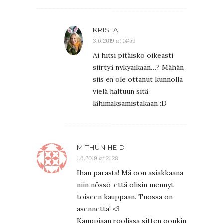
KRISTA
3.6.2019 at 14:59
Ai hitsi pitäiskö oikeasti
siirtyä nykyaikaan…? Mähän
siis en ole ottanut kunnolla
vielä haltuun sitä
lähimaksamistakaan :D
MITHUN HEIDI
1.6.2019 at 21:28
Ihan parasta! Mä oon asiakkaana
niin nössö, että olisin mennyt
toiseen kauppaan. Tuossa on
asennetta! <3
Kauppiaan roolissa sitten oonkin