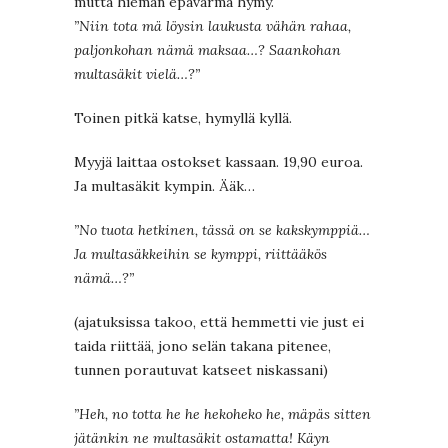
mutta hieman epävarma hymy.
”Niin tota mä löysin laukusta vähän rahaa,
paljonkohan nämä maksaa…? Saankohan
multasäkit vielä…?”
Toinen pitkä katse, hymyllä kyllä.
Myyjä laittaa ostokset kassaan. 19,90 euroa.
Ja multasäkit kympin. Ääk…
”No tuota hetkinen, tässä on se kakskymppiä…
Ja multasäkkeihin se kymppi, riittääkös
nämä…?”
(ajatuksissa takoo, että hemmetti vie just ei
taida riittää, jono selän takana pitenee,
tunnen porautuvat katseet niskassani)
”Heh, no totta he he hekoheko he, mäpäs sitten
jätänkin ne multasäkit ostamatta! Käyn