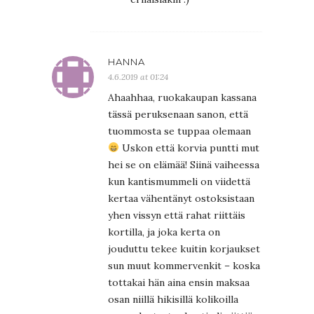
HANNA
4.6.2019 at 01:24
Ahaahhaa, ruokakaupan kassana
tässä peruksenaan sanon, että
tuommosta se tuppaa olemaan
Uskon että korvia puntti mut
hei se on elämää! Siinä vaiheessa
kun kantismummeli on viidettä
kertaa vähentänyt ostoksistaan
yhen vissyn että rahat riittäis
kortilla, ja joka kerta on
jouduttu tekee kuitin korjaukset
sun muut kommervenkit – koska
tottakai hän aina ensin maksaa
osan niillä hikisillä kolikoilla