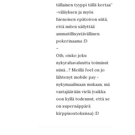
tällainen tyyppi tällä kertaa”
-väläyksen ja myös
hienoisen epätoivon siitä,
että miten säilyttää
ammatillisystävällinen
pokerinaama :D
–
Oih, oisko joku
nykyrahavaluutta toiminut
siinä…? Meillä Joel on jo
lähtenyt mobile pay -
nykymaailmaan mukaan, mä
vastajäärään vielä (vaikka
oon kyllä todennut, että se
on supernäppärä
kirppisostoksissa) :D