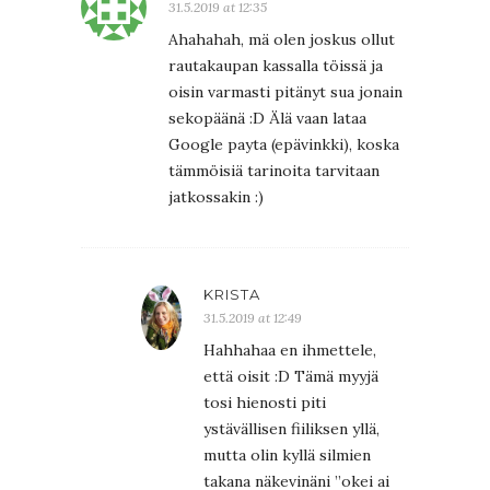
31.5.2019 at 12:35
Ahahahah, mä olen joskus ollut
rautakaupan kassalla töissä ja
oisin varmasti pitänyt sua jonain
sekopäänä :D Älä vaan lataa
Google payta (epävinkki), koska
tämmöisiä tarinoita tarvitaan
jatkossakin :)
KRISTA
31.5.2019 at 12:49
Hahhahaa en ihmettele,
että oisit :D Tämä myyjä
tosi hienosti piti
ystävällisen fiiliksen yllä,
mutta olin kyllä silmien
takana näkevinäni ”okei ai