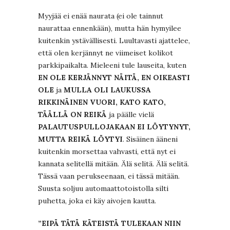
Myyjää ei enää naurata (ei ole tainnut
naurattaa ennenkään), mutta hän hymyilee
kuitenkin ystävällisesti. Luultavasti ajattelee,
että olen kerjännyt ne viimeiset kolikot
parkkipaikalta. Mieleeni tule lauseita, kuten
EN OLE KERJÄNNYT NÄITÄ, EN OIKEASTI
OLE
ja
MULLA OLI LAUKUSSA
RIKKINÄINEN VUORI, KATO KATO,
TÄÄLLÄ ON REIKÄ
ja päälle vielä
PALAUTUSPULLOJAKAAN EI LÖYTYNYT,
MUTTA REIKÄ LÖYTYI
. Sisäinen ääneni
kuitenkin morsettaa vahvasti, että nyt ei
kannata selitellä mitään. Älä selitä. Älä selitä.
Tässä vaan perukseenaan, ei tässä mitään.
Suusta soljuu automaattotoistolla silti
puhetta, joka ei käy aivojen kautta.
”EIPÄ TÄTÄ KÄTEISTÄ TULEKAAN NIIN