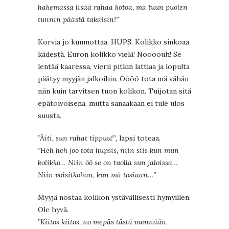
hakemassa lisää rahaa kotoa, mä tuun puolen
tunnin päästä takaisin!”
Korvia jo kuumottaa. HUPS. Kolikko sinkoaa
kädestä. Euron kolikko vielä! Noooouh! Se
lentää kaaressa, vierii pitkin lattiaa ja lopulta
päätyy myyjän jalkoihin. Öööö tota mä vähän
niin kuin tarvitsen tuon kolikon. Tuijotan sitä
epätoivoisena, mutta sanaakaan ei tule ulos
suusta.
”Äiti, sun rahat tippuu!”,
lapsi toteaa.
”Heh heh joo tota hupsis, niin siis kun mun
kolikko… Niin öö se on tuolla sun jaloissa…
Niin voisitkohan, kun mä tosiaan…”
Myyjä nostaa kolikon ystävällisesti hymyillen.
Ole hyvä.
”Kiitos kiitos, no mepäs tästä mennään.