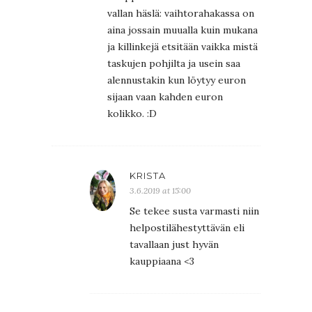
vallan häslä: vaihtorahakassa on
aina jossain muualla kuin mukana
ja killinkejä etsitään vaikka mistä
taskujen pohjilta ja usein saa
alennustakin kun löytyy euron
sijaan vaan kahden euron
kolikko. :D
KRISTA
3.6.2019 at 15:00
Se tekee susta varmasti niin
helpostilähestyttävän eli
tavallaan just hyvän
kauppiaana <3