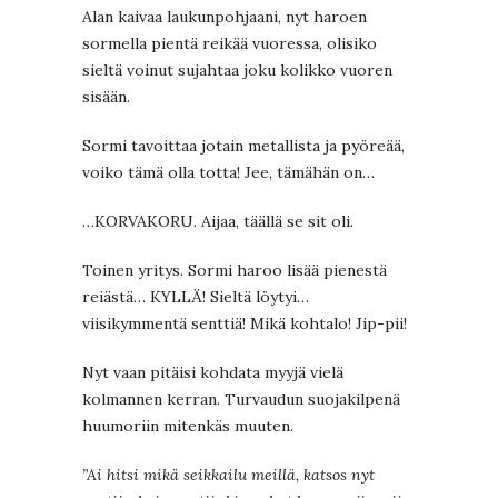
Alan kaivaa laukunpohjaani, nyt haroen
sormella pientä reikää vuoressa, olisiko
sieltä voinut sujahtaa joku kolikko vuoren
sisään.
Sormi tavoittaa jotain metallista ja pyöreää,
voiko tämä olla totta! Jee, tämähän on…
…KORVAKORU. Aijaa, täällä se sit oli.
Toinen yritys. Sormi haroo lisää pienestä
reiästä… KYLLÄ! Sieltä löytyi…
viisikymmentä senttiä! Mikä kohtalo! Jip-pii!
Nyt vaan pitäisi kohdata myyjä vielä
kolmannen kerran. Turvaudun suojakilpenä
huumoriin mitenkäs muuten.
”Ai hitsi mikä seikkailu meillä, katsos nyt