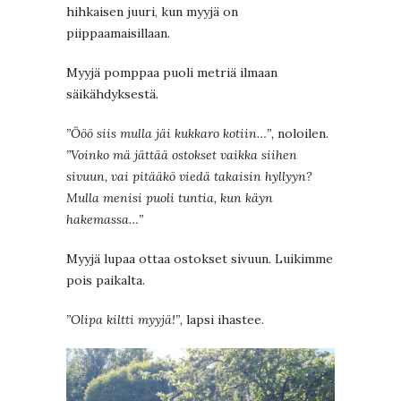
hihkaisen juuri, kun myyjä on
piippaamaisillaan.
Myyjä pomppaa puoli metriä ilmaan
säikähdyksestä.
”Ööö siis mulla jäi kukkaro kotiin…”,
noloilen.
”Voinko mä jättää ostokset vaikka siihen
sivuun, vai pitääkö viedä takaisin hyllyyn?
Mulla menisi puoli tuntia, kun käyn
hakemassa…”
Myyjä lupaa ottaa ostokset sivuun. Luikimme
pois paikalta.
”Olipa kiltti myyjä!”,
lapsi ihastee.