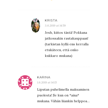
KRISTA
3.6.2019 at 14:59
Jesh, kiitos tästä! Pokkana
jatkossakin rautakauppaan!
(tarkistan kyllä ens kerralla
etukäteen, että onko
kukkaro mukana)
KARINA
1.6.2019 at 14:15
Liputan puhelimella maksamisen
puolesta! Se kun on *aina*
mukana. Vähän liiankin helppoa…