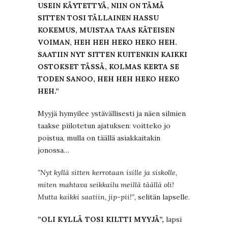
USEIN KÄYTETTYÄ, NIIN ON TÄMÄ
SITTEN TOSI TÄLLAINEN HASSU
KOKEMUS, MUISTAA TAAS KÄTEISEN
VOIMAN, HEH HEH HEKO HEKO HEH.
SAATIIN NYT SITTEN KUITENKIN KAIKKI
OSTOKSET TÄSSÄ, KOLMAS KERTA SE
TODEN SANOO, HEH HEH HEKO HEKO
HEH.”
Myyjä hymyilee ystävällisesti ja näen silmien
taakse piilotetun ajatuksen: voitteko jo
poistua, mulla on täällä asiakkaitakin
jonossa…
”Nyt kyllä sitten kerrotaan isille ja siskolle,
miten mahtava seikkailu meillä täällä oli!
Mutta kaikki saatiin, jip-pii!”,
selitän lapselle.
”OLI KYLLÄ TOSI KILTTI MYYJÄ”,
lapsi