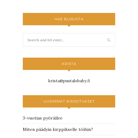
HAE BLOGISTA
KRISTA
krista@puutalobaby.fi
UUSIMMAT KIRJOITUKSET
3-vuotias pyöräilee
Miten päädyin kirppikselle töihin?