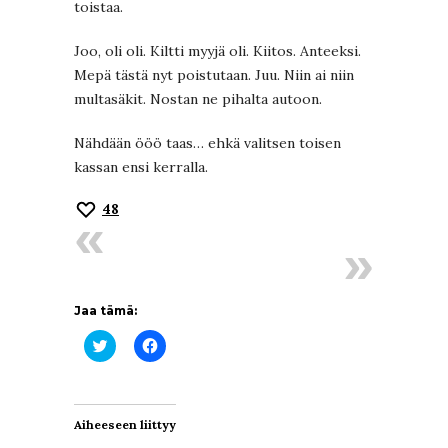
toistaa.
Joo, oli oli. Kiltti myyjä oli. Kiitos. Anteeksi.
Mepä tästä nyt poistutaan. Juu. Niin ai niin
multasäkit. Nostan ne pihalta autoon.
Nähdään ööö taas… ehkä valitsen toisen
kassan ensi kerralla.
48
Jaa tämä:
Jaa
Jaa
Twitterissä(Avautuu
Facebookissa(Avautuu
uudessa
uudessa
ikkunassa)
ikkunassa)
Aiheeseen liittyy