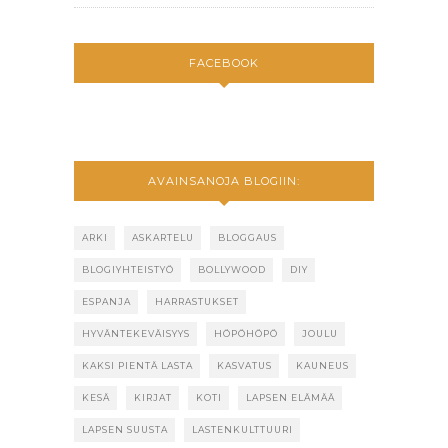
FACEBOOK
AVAINSANOJA BLOGIIN:
ARKI
ASKARTELU
BLOGGAUS
BLOGIYHTEISTYÖ
BOLLYWOOD
DIY
ESPANJA
HARRASTUKSET
HYVÄNTEKEVÄISYYS
HÖPÖHÖPÖ
JOULU
KAKSI PIENTÄ LASTA
KASVATUS
KAUNEUS
KESÄ
KIRJAT
KOTI
LAPSEN ELÄMÄÄ
LAPSEN SUUSTA
LASTENKULTTUURI