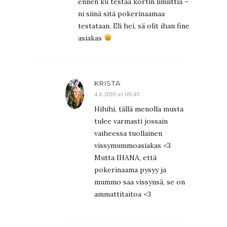
ennen ku testaa kortin limiittiä –
ni siinä sitä pokerinaamaa
testataan. Eli hei, sä olit ihan fine
asiakas
KRISTA
4.6.2019 at 09:45
Hihihi, tällä menolla musta
tulee varmasti jossain
vaiheessa tuollainen
vissymummoasiakas <3
Mutta IHANA, että
pokerinaama pysyy ja
mummo saa vissynsä, se on
ammattitaitoa <3