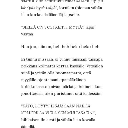
saatiin kuin saatiinkin rahat kasaan, jip-pii,
kävipäs hyvä tsägä”,
loruilen (hieman vähän
liian korkealla äänellä) lapselle.
”SIELLÄ ON TOSI KILTTI MYYJÄ”
, lapsi
vastaa.
Niin joo, niin on, heh heh heko heko heh.
Ei tunnu missään, ei tunnu missään, tässäpä
pokkana kolmatta kertaa kassalle. Vitsailen
siinä ja yritän olla huomaamatta, että
myyjälle ojentamani epämääräinen
kolikkokasa on aivan märkä ja hikinen, kun
jonottaessa olen puristanut sitä kädessäni.
”KATO, LÖYTYI LISÄÄ! SAAN NÄILLÄ
KOLIKOILLA VIELÄ SEN MULTASÄKIN!”,
hihkaisen iloisesti ja vähän liian kovalla
äänellä.