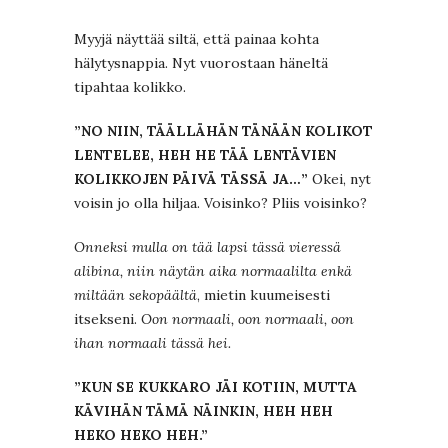
Myyjä näyttää siltä, että painaa kohta
hälytysnappia. Nyt vuorostaan häneltä
tipahtaa kolikko.
”NO NIIN, TÄÄLLÄHÄN TÄNÄÄN KOLIKOT
LENTELEE, HEH HE TÄÄ LENTÄVIEN
KOLIKKOJEN PÄIVÄ TÄSSÄ JA…”
Okei, nyt
voisin jo olla hiljaa. Voisinko? Pliis voisinko?
Onneksi mulla on tää lapsi tässä vieressä
alibina, niin näytän aika normaalilta enkä
miltään sekopäältä
, mietin kuumeisesti
itsekseni.
Oon normaali, oon normaali, oon
ihan normaali tässä hei.
”KUN SE KUKKARO JÄI KOTIIN, MUTTA
KÄVIHÄN TÄMÄ NÄINKIN, HEH HEH
HEKO HEKO HEH.”