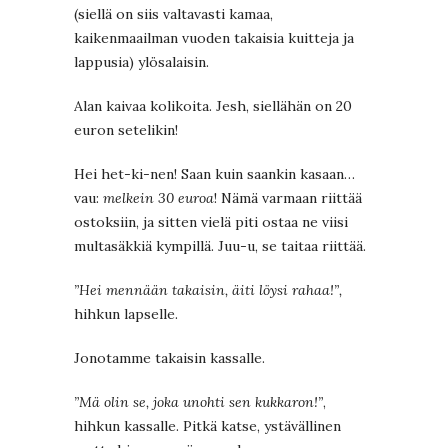
(siellä on siis valtavasti kamaa,
kaikenmaailman vuoden takaisia kuitteja ja
lappusia) ylösalaisin.
Alan kaivaa kolikoita. Jesh, siellähän on 20
euron setelikin!
Hei het-ki-nen! Saan kuin saankin kasaan…
vau:
melkein 30 euroa
! Nämä varmaan riittää
ostoksiin, ja sitten vielä piti ostaa ne viisi
multasäkkiä kympillä. Juu-u, se taitaa riittää.
”Hei mennään takaisin, äiti löysi rahaa!”,
hihkun lapselle.
Jonotamme takaisin kassalle.
”Mä olin se, joka unohti sen kukkaron!”
,
hihkun kassalle. Pitkä katse, ystävällinen