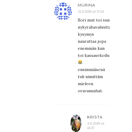
MURINA
31.5.2019 at 17:24
Sori mut toi sun
nykyrahavaluutta
kysymys
naurattaa jopa
enemmän kun
toi kassasekoilu
ensimmäisenä
tuli nimittäin
mieleen
oravannahat.
KRISTA
3.6.2019 at
14:57