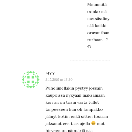
Mmmmitä,
oonko mä
metsästänyt
nää kaikki
oravat ihan
turhaan…?
:D
MYY
31.5.2019 at 18:30
Puhelimellakin pystyy jossain
kaupoissa nykyään maksamaan,
kerran on tosin vasta tullut
tarpeeseen kun oli lompakko
jäänyt kotiin enkä sitten tosiaan
jaksanut ees taas ajella
mut
hirveen on näppäriä nää