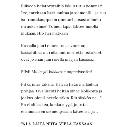
Eiliseen helatorstaihin iski istutushommat!
Jee, tarvitaan lisää multaa ja siemeniä – ja tuo
iso rautakauppakin (puutarhaosastollinen)
on auki, sinne! Toinen lapsi lähtee innolla
mukaan. Hip hei matkaan!
Kassalla juuri ennen omaa vuoroa;
kassahihna on rullannut niin, että ostokset
ovat jo ihan juuri siellä myyjän käsissä…
Eikä! Mulla jäi kukkaro jumppakassiin!
Pitkä jono takana. Kaivan hätärinä laukun
pohjaa, tavallisesti heitän sinne kolikoita ja
joskus pieniä seteleitäkin. Riittäiskös ne…?
En ehdi laskea, koska myyjä jo ottaa
ensimmäisen siemenpussin käteensä, ja…
”ÄLÄ LAITA NIITÄ VIELÄ KASSAAN!”
,