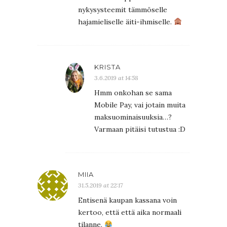
nykysysteemit tämmöselle
hajamieliselle äiti-ihmiselle.
KRISTA
3.6.2019 at 14:58
Hmm onkohan se sama
Mobile Pay, vai jotain muita
maksuominaisuuksia…?
Varmaan pitäisi tutustua :D
MIIA
31.5.2019 at 22:17
Entisenä kaupan kassana voin
kertoo, että että aika normaali
tilanne.